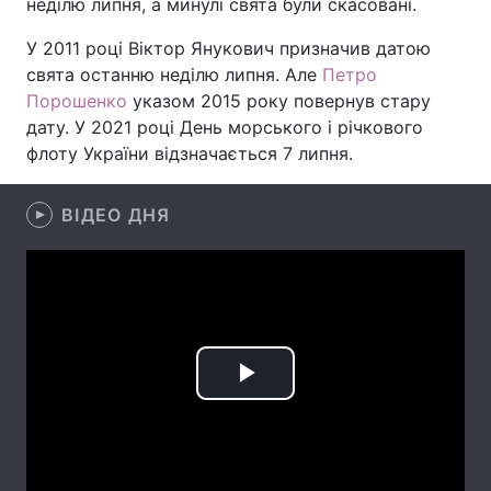
неділю липня, а минулі свята були скасовані.
Лонгріди
У 2011 році Віктор Янукович призначив датою
свята останню неділю липня. Але
Петро
Порошенко
указом 2015 року повернув стару
Відео з Youtube
Статті
дату. У 2021 році День морського і річкового
Інтерв'ю
Думки
флоту України відзначається 7 липня.
Архів
Вакансії
ВІДЕО ДНЯ
Контакти
Послуги
Play
Video