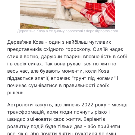
Дерев'яна Коза в східному гороскопі / depositphotos.com
Дерев'яна Коза - один з найбільш чутливих
представників східного гороскопу. Сил їй надає
стихія вогню, даруючи тварині впевненість в собі
і в своїх силах. Так вона рухається по життю
весь час, але бувають моменти, коли Коза
піддається апатії, втрачає "грунт під ногами" і
починає сумніватися в правильності своїх
рішень.
Астрологи кажуть, що липень 2022 року - місяць
трансформацій, коли люди почнуть різко і
швидко змінювати своє життя. Варіантів
розвитку подій буде тільки два - або прийняти
все, як є, або почати діяти і рухатися до змін.