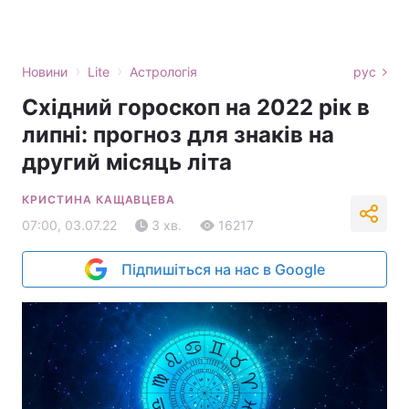
›
›
Новини
Lite
Астрологія
рус
Східний гороскоп на 2022 рік в
липні: прогноз для знаків на
другий місяць літа
КРИСТИНА КАЩАВЦЕВА
07:00, 03.07.22
3 хв.
16217
Підпишіться на нас в Google