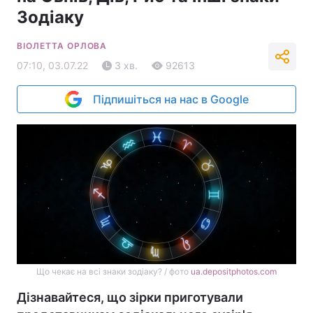
Зодіаку
ВІОЛЕТТА ОРЛОВА
07:10, 03.07.22
3 хв.
92613
Підпишіться на нас в Google
Що чекає на всі знаки зодіаку? / фото
ua.depositphotos.com
Дізнавайтеся, що зірки приготували