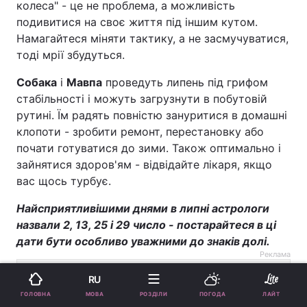
колеса" - це не проблема, а можливість
подивитися на своє життя під іншим кутом.
Намагайтеся міняти тактику, а не засмучуватися,
тоді мрії збудуться.
Собака
і
Мавпа
проведуть липень під грифом
стабільності і можуть загрузнути в побутовій
рутині. Їм радять повністю зануритися в домашні
клопоти - зробити ремонт, перестановку або
почати готуватися до зими. Також оптимально і
зайнятися здоров'ям - відвідайте лікаря, якщо
вас щось турбує.
Найсприятливішими днями в липні астрологи
назвали 2, 13, 25 і 29 число - постарайтеся в ці
дати бути особливо уважними до знаків долі.
Реклама
RU
МОВА
ГОЛОВНА
РОЗДІЛИ
ПОГОДА
ЛАЙТ