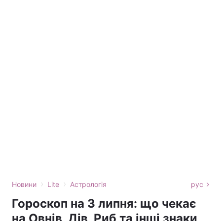
›
›
Новини
Lite
Астрологія
рус
Гороскоп на 3 липня: що чекає
на Овнів, Дів, Риб та інші знаки