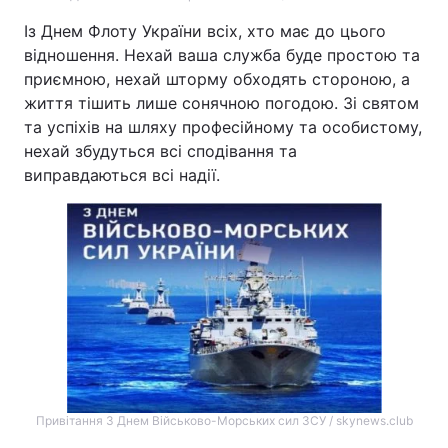
Із Днем Флоту України всіх, хто має до цього
відношення. Нехай ваша служба буде простою та
приємною, нехай шторму обходять стороною, а
життя тішить лише сонячною погодою. Зі святом
та успіхів на шляху професійному та особистому,
нехай збудуться всі сподівання та
виправдаються всі надії.
Привітання З Днем Військово-Морських сил ЗСУ / skynews.club