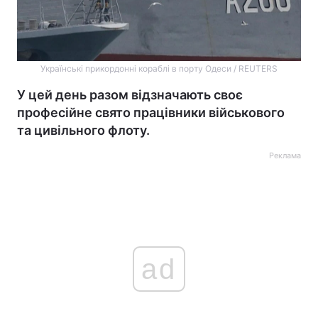
Українські прикордонні кораблі в порту Одеси / REUTERS
У цей день разом відзначають своє
професійне свято працівники військового
та цивільного флоту.
Реклама
ad