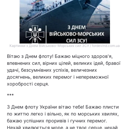
Картинки з Днем Військово-Морських сил ЗСУ / fordevind.com.ua
Вітаю з Днем флоту! Бажаю міцного здоров'я,
впевнених сил, вірних цілей, великих ідей, бравої
удачі, безсумнівних успіхів, величезних
досягнень, великих перемог і непереможної
хоробрості серця.
***
З Днем флоту України вітаю тебе! Бажаю плисти
по життю легко і вільно, як по морських хвилях,
бажаю успішних проривів і гучних перемог.
Нехай хвилюється море, а не твоє серце, нехай