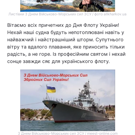
Листівки З Днем Військово-Морських сил ЗСУ / фото allkharkov.ua
Вітаємо всіх причетних до Дня Флоту України!
Нехай наші судна будуть непотоплювані навіть у
найважчий і найстрашніший шторм. Супутнього
вітру та вдалого плавання, яке приносить тільки
радість, а не горе. Із професійним святом і нехай
сонце завжди сяє для українського флоту.
З Днем Військово-Морських сил ЗСУ / meest-online.com