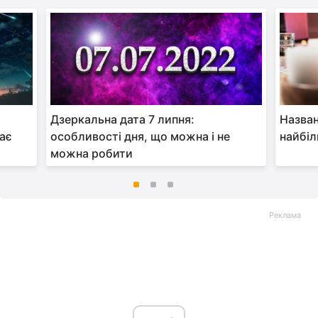
и
Дзеркальна дата 7 липня:
Назван
кає
особливості дня, що можна і не
найбіл
можна робити
Реклама