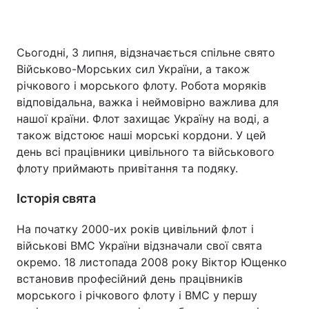
Сьогодні, 3 липня, відзначається спільне свято
Головна
Війна
Військово-Морських сил України, а також
річкового і морського флоту. Робота моряків
Україна
Політика
відповідальна, важка і неймовірно важлива для
нашої країни. Флот захищає Україну на воді, а
Економіка
Світ
також відстоює наші морські кордони. У цей
Спорт
Наука
день всі працівники цивільного та військового
флоту приймають привітання та подяку.
Техно і зв'язок
Лайт
Історія свята
Зброя
Інциденти
На початку 2000-их років цивільний флот і
Здоров'я
Туризм
військові ВМС України відзначали свої свята
окремо. 18 листопада 2008 року Віктор Ющенко
Цікавинки
Погода
встановив професійний день працівників
морського і річкового флоту і ВМС у першу
Екологія
Регіони