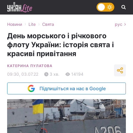
›
›
Новини
Lite
Свята
рус
День морського і річкового
флоту України: історія свята і
красиві привітання
КАТЕРИНА ПУЛАТОВА
09:30, 03.07.22
3 хв.
14194
Підпишіться на нас в Google