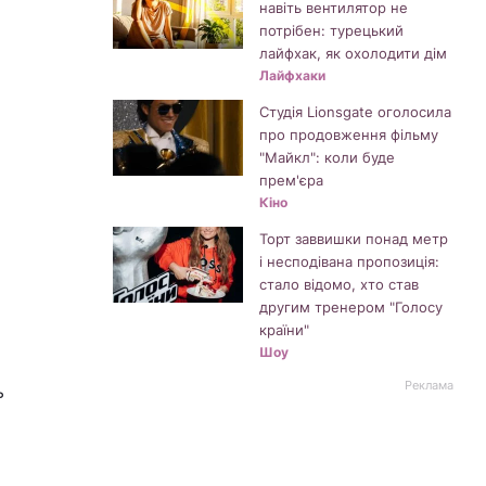
навіть вентилятор не
потрібен: турецький
лайфхак, як охолодити дім
Лайфхаки
Студія Lionsgate оголосила
про продовження фільму
"Майкл": коли буде
прем'єра
Кіно
Торт заввишки понад метр
і несподівана пропозиція:
стало відомо, хто став
другим тренером "Голосу
країни"
Шоу
Реклама
ь