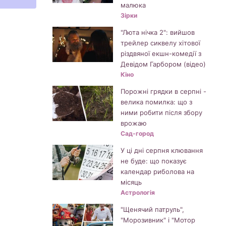
малюка
Зірки
"Люта нічка 2": вийшов
трейлер сиквелу хітової
різдвяної екшн-комедії з
Девідом Гарбором (відео)
Кіно
Порожні грядки в серпні -
велика помилка: що з
ними робити після збору
врожаю
Сад-город
У ці дні серпня клювання
не буде: що показує
календар риболова на
місяць
Астрологія
"Щенячий патруль",
"Морозивник" і "Мотор