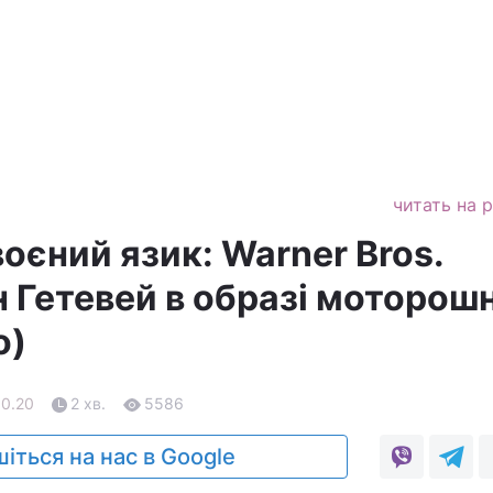
читать на 
воєний язик: Warner Bros.
 Гетевей в образі моторош
о)
10.20
2 хв.
5586
іться на нас в Google