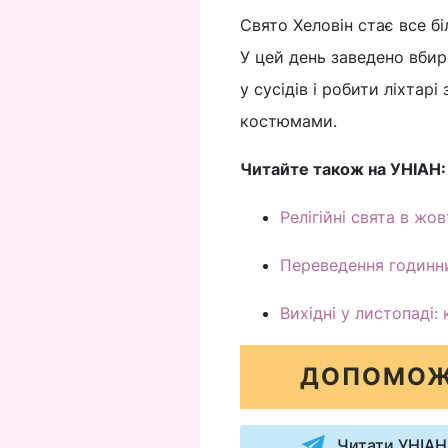
Свято Хеловін стає все бі
У цей день заведено вбир
у сусідів і робити ліхтар
костюмами.
Читайте також на УНІАН:
Релігійні свята в жо
Переведення годинни
Вихідні у листопаді:
ДОПОМОЖ
Читати УНІАН