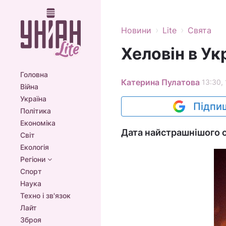
›
›
Новини
Lite
Свята
Хеловін в Ук
Головна
Катерина Пулатова
13:30, 
Війна
Україна
Підпиш
Політика
Економіка
Дата найстрашнішого с
Світ
Екологія
Регіони
Спорт
Наука
Техно і зв'язок
Лайт
Зброя