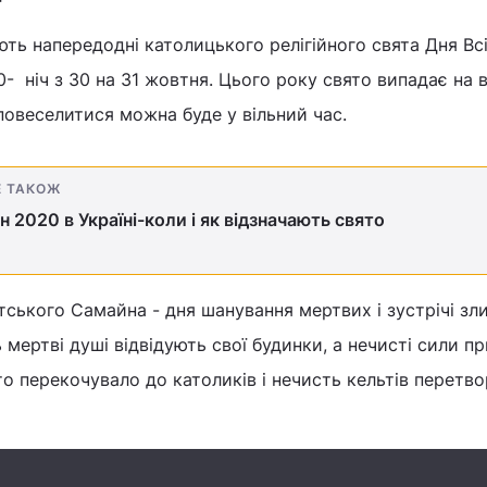
ють напередодні католицького релігійного свята Дня Вс
- ніч з 30 на 31 жовтня. Цього року свято випадає на в
 повеселитися можна буде у вільний час.
Е ТАКОЖ
н 2020 в Україні-коли і як відзначають свято
тського Самайна - дня шанування мертвих і зустрічі зли
 мертві душі відвідують свої будинки, а нечисті сили п
то перекочувало до католиків і нечисть кельтів перетв