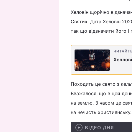
Хеловін щорічно відзнача
Святих. Дата Хеловін 2020
так що відзначити його і
ЧИТАЙТ
Хеллові
Походить це свято з кель
Вважалося, що в цей день
на землю. З часом це свя
на нечисть християнську.
ВІДЕО ДНЯ