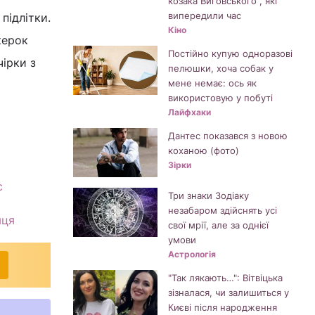
козака Виговського", які
випередили час
підлітки.
Кіно
керок
Постійно купую одноразові
чірки з
пелюшки, хоча собак у
мене немає: ось як
використовую у побуті
Лайфхаки
Дантес показався з новою
коханою (фото)
Зірки
с
Три знаки Зодіаку
незабаром здійснять усі
яця
свої мрії, але за однієї
умови
Астрологія
"Так лякають…": Вітвіцька
зізналася, чи залишиться у
Києві після народження