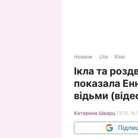
›
›
Новини
Lite
Кіно
Ікла та розд
показала Енн
відьми (віде
Катерина Шварц
13:10, 16.
Підпиш