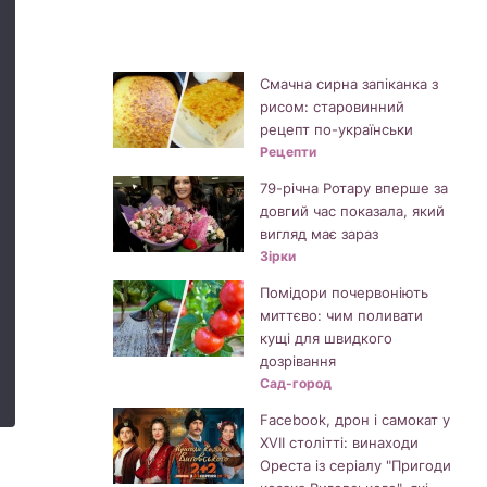
Смачна сирна запіканка з
рисом: старовинний
рецепт по-українськи
Рецепти
79-річна Ротару вперше за
довгий час показала, який
вигляд має зараз
Зірки
Помідори почервоніють
миттєво: чим поливати
кущі для швидкого
дозрівання
Сад-город
Facebook, дрон і самокат у
XVII столітті: винаходи
Ореста із серіалу "Пригоди