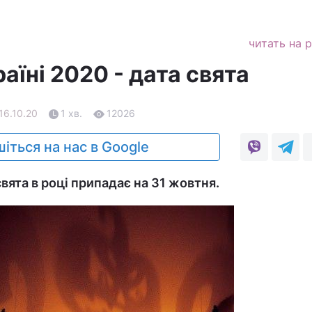
читать на 
раїні 2020 - дата свята
16.10.20
1 хв.
12026
іться на нас в Google
вята в році припадає на 31 жовтня.