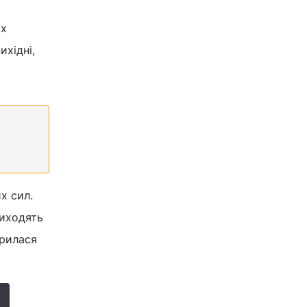
іх
ихідні,
х сил.
риходять
орилася