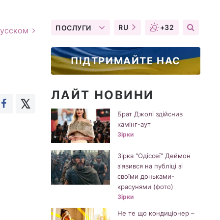
RU
+32
ПОСЛУГИ
русском
ПІДТРИМАЙТЕ НАС
ЛАЙТ НОВИНИ
Брат Джолі здійснив
камінг-аут
Зірки
Зірка "Одіссеї" Деймон
з'явився на публіці зі
своїми доньками-
красунями (фото)
Зірки
Не те що кондиціонер –