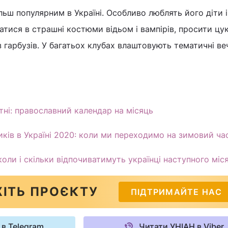
льш популярним в Україні. Особливо люблять його діти і 
атися в страшні костюми відьом і вампірів, просити цу
і з гарбузів. У багатьох клубах влаштовують тематичні ве
втні: православний календар на місяць
ків в Україні 2020: коли ми переходимо на зимовий ча
 коли і скільки відпочиватимуть українці наступного міс
ІТЬ ПРОЄКТУ
ПІДТРИМАЙТЕ НАС
 в Telegram
Читати УНІАН в Viber