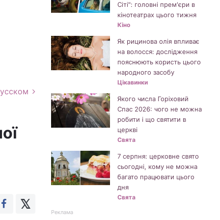
Сіті": головні прем'єри в
кінотеатрах цього тижня
Кіно
Як рицинова олія впливає
на волосся: дослідження
пояснюють користь цього
народного засобу
Цікавинки
русском
Якого числа Горіховий
Спас 2026: чого не можна
робити і що святити в
ної
церкві
Свята
7 серпня: церковне свято
сьогодні, кому не можна
багато працювати цього
дня
Свята
Реклама