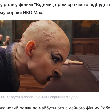
у роль у фільмі "Відьми", прем'єра якого відбуде
му сервісі HBO Max.
Енн Хетеуей в образі відьми / скріншот з відео
зала новий ролик до майбутнього сімейного фільму Роб