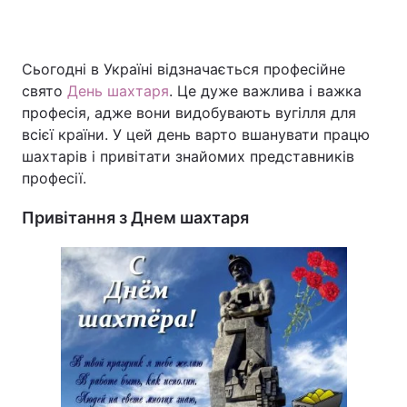
Сьогодні в Україні відзначається професійне
Головна
Війна
свято
День шахтаря
. Це дуже важлива і важка
професія, адже вони видобувають вугілля для
Україна
Політика
всієї країни. У цей день варто вшанувати працю
шахтарів і привітати знайомих представників
Економіка
Світ
професії.
Спорт
Наука
Привітання з Днем шахтаря
Техно і зв'язок
Лайт
Зброя
Інциденти
Здоров'я
Туризм
Цікавинки
Погода
Екологія
Регіони