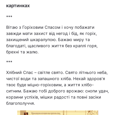
картинках
***
Вітаю з Горіховим Спасом і хочу побажати
завжди мати захист від негод і бід, як горіх,
захищений шкаралупою. Бажаю миру та
благодаті, щасливого життя без краплі горя,
брехні та жалю.
***
Хлібний Спас – світле свято. Свято літнього неба,
чистої води та запашного хліба. Нехай здоров'я
твоє буде міцно-горіховим, а життя хлібо-
ситним. Бажаю тобі доброго врожаю: снопи удач,
корзини успіхів, мішки радості та повні засіки
благополуччя.