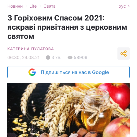
›
›
Новини
Lite
Свята
рус
З Горіховим Спасом 2021:
яскраві привітання з церковним
святом
КАТЕРИНА ПУЛАТОВА
06:30, 29.08.21
3 хв.
58909
Підпишіться на нас в Google