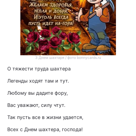
З Днем шахтаря / фото bonnycards.ru
О тяжести труда шахтера
Легенды ходят там и тут.
Любому вы дадите фору,
Вас уважают, силу чтут.
Так пусть все в жизни удается,
Всех с Днем шахтера, господа!