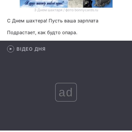
Лонгріди
З Днем шахтаря / фото bonnycards.ru
С Днем шахтера! Пусть ваша зарплата
Відео з Youtube
Статті
Подрастает, как будто опара.
Інтерв'ю
Думки
ВІДЕО ДНЯ
Архів
Вакансії
Контакти
Послуги
ad