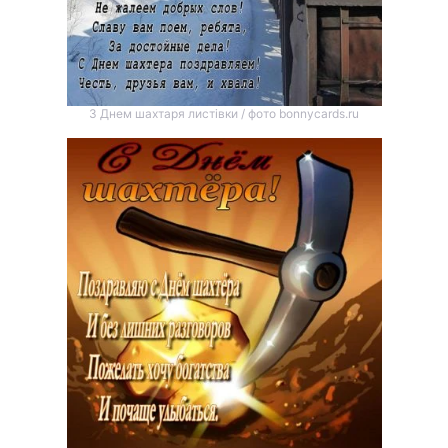
З Днем шахтаря листівки / фото bonnycards.ru