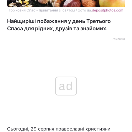
Горіховий Спас - привітання зі святом / фото ua.
depositphotos.com
Найщиріші побажання у день Третього
Спаса для рідних, друзів та знайомих.
Реклама
ad
Сьогодні, 29 серпня православні християни