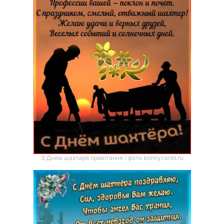
З Днем шахтаря привітання / фото bonnycards.ru