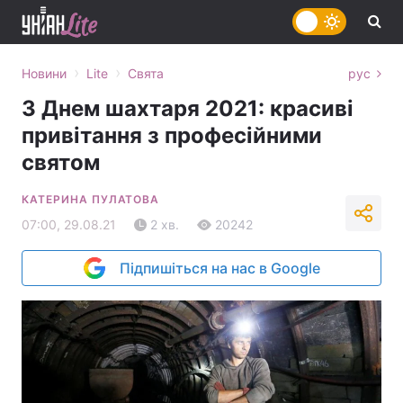
›
›
Новини
Lite
Свята
рус
З Днем шахтаря 2021: красиві
привітання з професійними
святом
КАТЕРИНА ПУЛАТОВА
07:00, 29.08.21
2 хв.
20242
Підпишіться на нас в Google