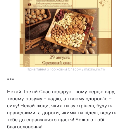
Привітання з Горіховим Спасом / maximum.fm
***
Нехай Третій Спас подарує твому серцю віру,
твоєму розуму – надію, а твоєму здоров'ю –
силу! Нехай люди, яких ти зустрінеш, будуть
праведними, а дороги, якими ти підеш, ведуть
тебе до справжнього щастя! Божого тобі
благословення!