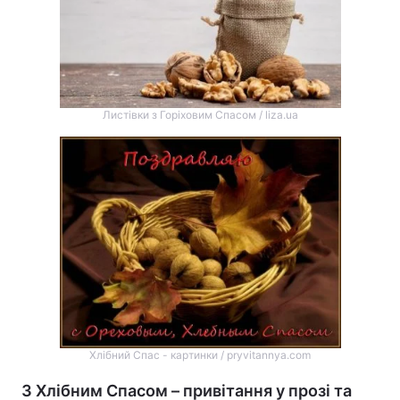
Листівки з Горіховим Спасом / liza.ua
Хлібний Спас - картинки / pryvitannya.com
З Хлібним Спасом – привітання у прозі та