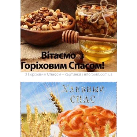
З Горіховим Спасом - картинки / inforoom.com.ua