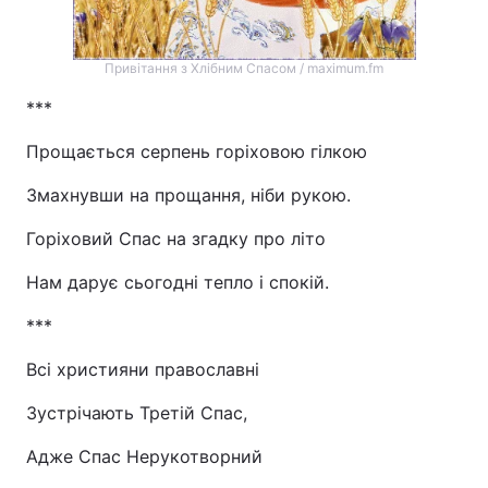
Привітання з Хлібним Спасом / maximum.fm
***
Прощається серпень горіховою гілкою
Змахнувши на прощання, ніби рукою.
Горіховий Спас на згадку про літо
Нам дарує сьогодні тепло і спокій.
***
Всі християни православні
Зустрічають Третій Спас,
Адже Спас Нерукотворний