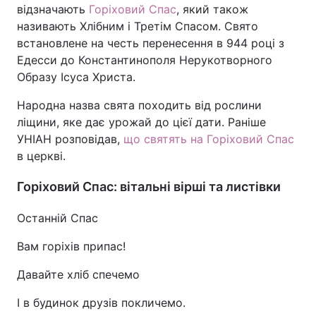
відзначають
Горіховий Спас
, який також
називають Хлібним і Третім Спасом. Свято
встановлене на честь перенесення в 944 році з
Едесси до Константинополя Нерукотворного
Образу Ісуса Христа.
Народна назва свята походить від рослини
ліщини, яке дає урожай до цієї дати. Раніше
УНІАН розповідав,
що святять на Горіховий Спас
в церкві.
Горіховий Спас: вітальні вірші та листівки
Останній Спас
Вам горіхів припас!
Давайте хліб спечемо
І в будинок друзів покличемо.