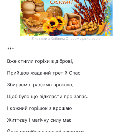
Листівки з Хлібним Спасом / pinterest.ie
***
Вже стигли горіхи в діброві,
Прийшов жаданий третій Спас,
Збираємо, радіємо врожаю,
Щоб було що відкласти про запас.
І кожний горішок з врожаю
Життєву і магічну силу має
Його потрібно в церкві освятити,