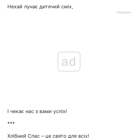
Нехай лунає дитячий сміх,
Реклама
ad
І чекає нас з вами успіх!
***
Хлібний Спас – це свято для всіх!