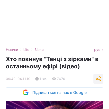
›
›
Новини
Lite
Зірки
рус
Хто покинув "Танці з зірками" в
останньому ефірі (відео)
09:49, 04.11.19
1 хв.
7670
Підпишіться на нас в Google