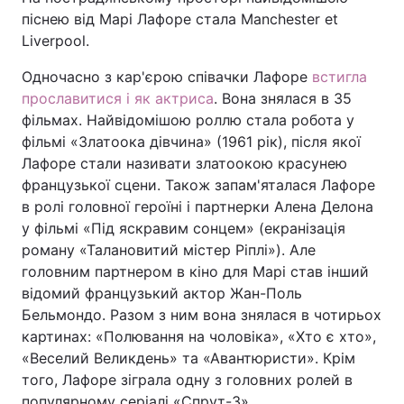
піснею від Марі Лафоре стала Manchester et
Тема оформлення
Liverpool.
Одночасно з кар'єрою співачки Лафоре
встигла
прославитися і як актриса
. Вона знялася в 35
фільмах. Найвідомішою роллю стала робота у
фільмі «Златоока дівчина» (1961 рік), після якої
Лафоре стали називати златоокою красунею
французької сцени. Також запам'яталася Лафоре
в ролі головної героїні і партнерки Алена Делона
у фільмі «Під яскравим сонцем» (екранізація
роману «Талановитий містер Ріплі»). Але
головним партнером в кіно для Марі став інший
відомий французький актор Жан-Поль
Бельмондо. Разом з ним вона знялася в чотирьох
картинах: «Полювання на чоловіка», «Хто є хто»,
«Веселий Великдень» та «Авантюристи». Крім
того, Лафоре зіграла одну з головних ролей в
популярному серіалі «Спрут-3».