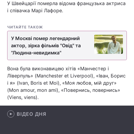
У Швейцарії померла відома французька актриса
і співачка Марі Лафоре.
Головна
Війна
ЧИТАЙТЕ ТАКОЖ
У Москві помер легендарний
Україна
Політика
актор, зірка фільмів "Овід" та
Економіка
Світ
"Людина-невидимка"
Спорт
Наука
Вона була виконавицею хітів «Манчестер і
Ліверпуль» (Manchester et Liverpool), «Іван, Борис
Техно і зв'язок
Лайт
і я» (Ivan, Boris et Moi), «Моя любов, мій друг»
(Mon amour, mon ami), «Повернись, повернись»
Зброя
Інциденти
(Viens, viens).
Здоров'я
Туризм
ВІДЕО ДНЯ
Цікавинки
Погода
Екологія
Регіони