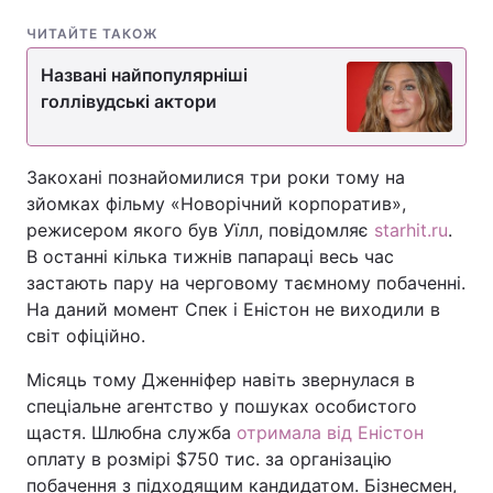
ЧИТАЙТЕ ТАКОЖ
Названі найпопулярніші
голлівудські актори
Закохані познайомилися три роки тому на
зйомках фільму «Новорічний корпоратив»,
режисером якого був Уїлл, повідомляє
starhit.ru
.
В останні кілька тижнів папараці весь час
застають пару на черговому таємному побаченні.
На даний момент Спек і Еністон не виходили в
світ офіційно.
Місяць тому Дженніфер навіть звернулася в
спеціальне агентство у пошуках особистого
щастя. Шлюбна служба
отримала від Еністон
оплату в розмірі $750 тис. за організацію
побачення з підходящим кандидатом. Бізнесмен,