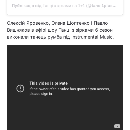
Публікація від
Танці з зірками на 1+1
(@tanci1plus1)
3 Лис
Олексій Яровенко, Олена Шоптенко і Павло
Вишняков в ефірі шоу Танці з зірками 6 сезон
виконали танець румба під Instrumental Music.