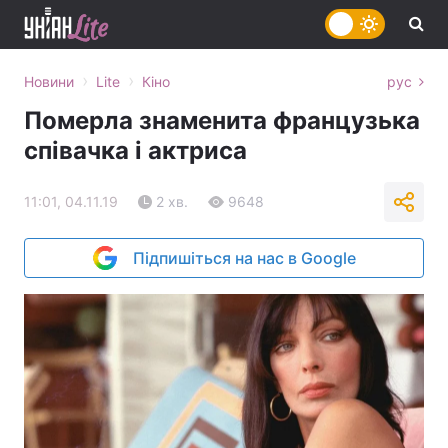
›
›
Новини
Lite
Кіно
рус
Померла знаменита французька
співачка і актриса
11:01, 04.11.19
2 хв.
9648
Підпишіться на нас в Google