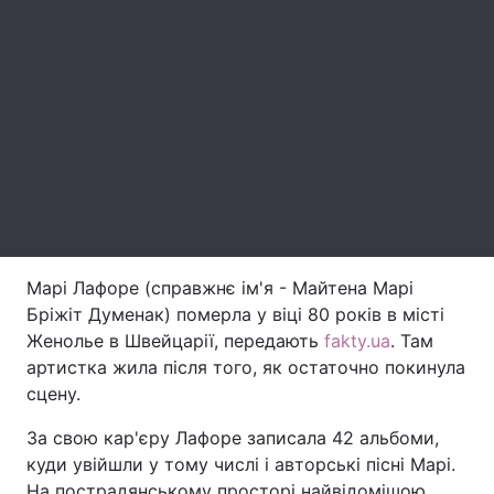
Лонгріди
Відео з Youtube
Статті
Інтерв'ю
Думки
Архів
Вакансії
Контакти
Марі Лафоре (справжнє ім'я - Майтена Марі
Послуги
Бріжіт Думенак) померла у віці 80 років в місті
Женолье в Швейцарії, передають
fakty.ua
. Там
артистка жила після того, як остаточно покинула
сцену.
За свою кар'єру Лафоре записала 42 альбоми,
куди увійшли у тому числі і авторські пісні Марі.
На пострадянському просторі найвідомішою