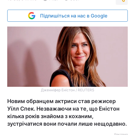
Підпишіться на нас в Google
Дженніфер Еністон / REUTERS
Новим обранцем актриси став режисер
Уїлл Спек. Незважаючи на те, що Еністон
кілька років знайома з коханим,
зустрічатися вони почали лише нещодавно.
Реклама