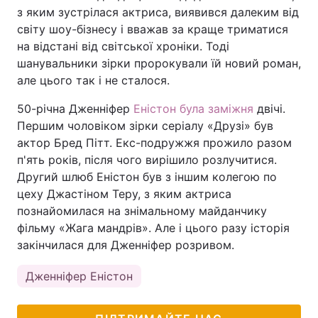
з яким зустрілася актриса, виявився далеким від
світу шоу-бізнесу і вважав за краще триматися
на відстані від світської хроніки. Тоді
шанувальники зірки пророкували їй новий роман,
але цього так і не сталося.
50-річна Дженніфер
Еністон була заміжня
двічі.
Першим чоловіком зірки серіалу «Друзі» був
актор Бред Пітт. Екс-подружжя прожило разом
п'ять років, після чого вирішило розлучитися.
Другий шлюб Еністон був з іншим колегою по
цеху Джастіном Теру, з яким актриса
познайомилася на знімальному майданчику
фільму «Жага мандрів». Але і цього разу історія
закінчилася для Дженніфер розривом.
Дженніфер Еністон