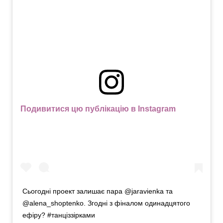
Подивитися цю публікацію в Instagram
Сьогодні проект залишає пара @jaravienka та
@alena_shoptenko. Згодні з фіналом одинадцятого
ефіру? #танціззірками