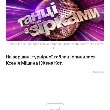
Проект залишила пара Олексія Яровенко та Олени Шоптенко / фото
1+1
На вершині турнірної таблиці опинилися
Ксенія Мішина і Женя Кот.
Реклама