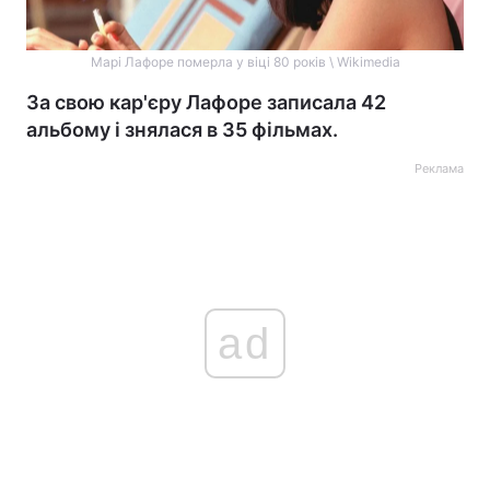
Марі Лафоре померла у віці 80 років \ Wikimedia
За свою кар'єру Лафоре записала 42
альбому і знялася в 35 фільмах.
Реклама
ad