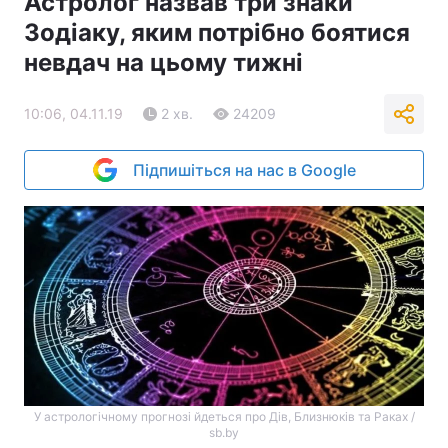
Астролог назвав три знаки
Зодіаку, яким потрібно боятися
невдач на цьому тижні
10:06, 04.11.19
2 хв.
24209
Підпишіться на нас в Google
У астрологічному прогнозі йдеться про Дів, Близнюків та Раках /
sb.by