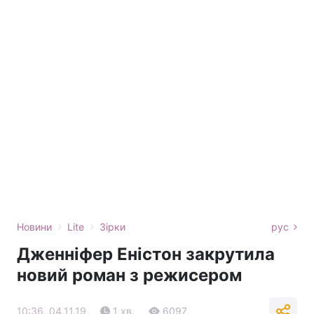
›
›
Новини
Lite
Зірки
рус
Дженніфер Еністон закрутила
новий роман з режисером
10:36, 04.11.19
1 хв.
6097