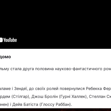
ідомо
льму стала друга половина науково-фантастичного ро
Шаламе і Зендеї, до своїх ролей повернулися Ребекка Фе
ардем (Стілгар), Джош Бролін (Гурні Халлек), Стеллан 
ен) і Дейв Батіста (Глоссу Раббан).