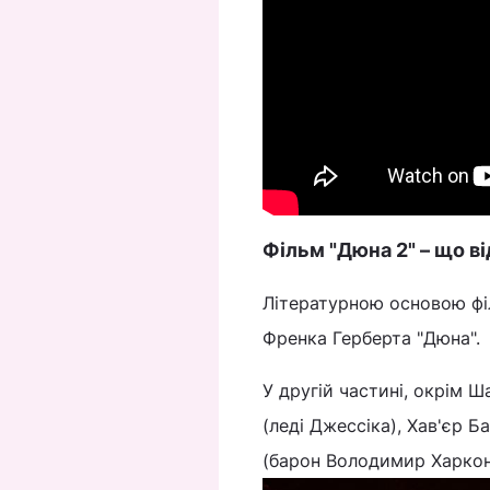
Фільм "Дюна 2" – що в
Літературною основою фі
Френка Герберта "Дюна".
У другій частині, окрім 
(леді Джессіка), Хав'єр Б
(барон Володимир Харконн