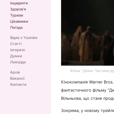
Інциденти
Здоров'я
Туризм
Цікавинки
Погода
Відео з Youtube
Статті
Інтерв'ю
Думки
Лонгріди
Фільм "Дюна: Частина др
Архів
Вакансії
Кінокомпанія Warner Bros
Контакти
фантастичного фільму "Дю
Вільньова, що стане про
Зокрема, у новому трейле