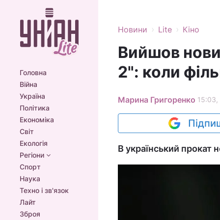
›
›
Новини
Lite
Кіно
Вийшов нови
2": коли філ
Головна
Війна
Україна
Марина Григоренко
15:03,
Політика
Економіка
Підпиш
Світ
Екологія
В український прокат 
Регіони
Спорт
Наука
Техно і зв'язок
Лайт
Зброя