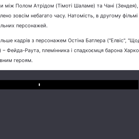
 між Полом Атрідом (Тімоті Шаламе) та Чані (Зендея), 
лено зовсім небагато часу. Натомість, в другому фільмі
альних персонажей.
ільше кадрів з персонажем Остіна Батлера ("Елвіс", "Щ
") – Фейда-Раута, племінника і спадкоємця барона Харко
вним героям.
Play