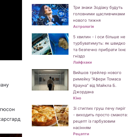
Три знаки Зодіаку будуть
головними щасливчиками
нового тижня
Астрологія
5 хвилин - і оси більше не
турбуватимуть: як швидко
та безпечно прибрати їхнє
гніздо
Лайфхаки
Вийшов трейлер нового
римейку "Афери Томаса
ману
Крауна" від Майкла Б.
Джордана
Кіно
Зі стиглих груш печу пиріг
ргюсон
- виходить просто смакота:
Скарсгард
рецепт із гарбузовим
насінням
Рецепти