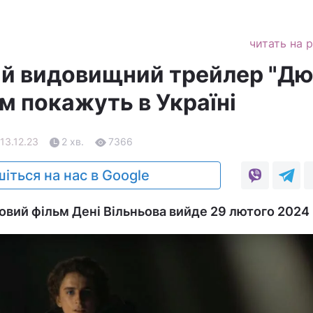
читать на 
й видовищний трейлер "Д
ьм покажуть в Україні
 13.12.23
2 хв.
7366
іться на нас в Google
новий фільм Дені Вільньова вийде 29 лютого 2024 