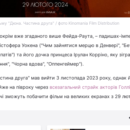
му "Дюна. Частина друга" / фото Kinomania Film Distribution
 окрім вже згаданого више Фейда-Раута, – падишах-імп
істофера Уокена ("Чим зайнятися мерцю в Денвері", "Б
патів") та його дочка принцеса Ірулан Корріно, яку зігр
ня", "Чорна вдова", "Оппенгеймер").
стина друга" мав вийти 3 листопада 2023 року, однак 
йже на півроку через
всезагальний страйк акторів Голл
ачі зможуть побачити фільм на великих екранах з 29 лю