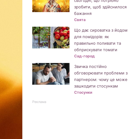
сьогодні, що потрібно
зробити, щоб здійснилося
бажання
Свята
Що дає сироватка з йодом
для помідорів: як
правильно поливати та
обприскувати томати
Сад-город
Звичка постійно
обговорювати проблеми з
партнером: чому це може
зашкодити стосункам
Стосунки
Реклама