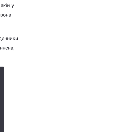
якій у
 вона
оденники
ннена,