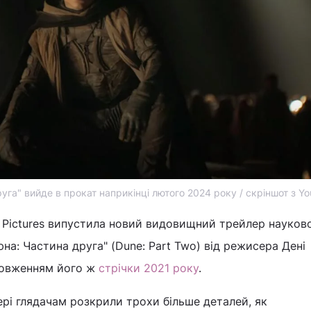
уга" вийде в прокат наприкінці лютого 2024 року / скріншот з Y
. Pictures випустила новий видовищний трейлер науков
на: Частина друга" (Dune: Part Two) від режисера Дені
довженням його ж
стрічки 2021 року
.
рі глядачам розкрили трохи більше деталей, як