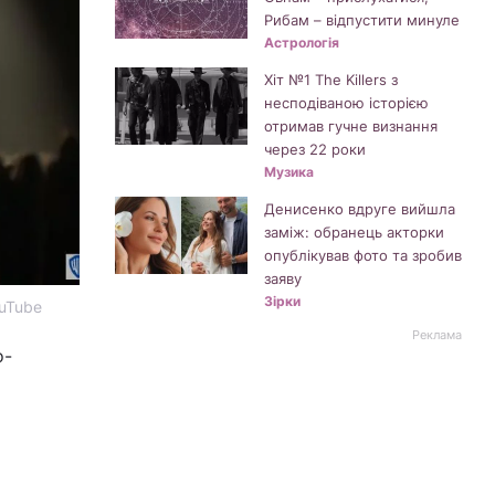
Рибам – відпустити минуле
Астрологія
Хіт №1 The Killers з
несподіваною історією
отримав гучне визнання
через 22 роки
Музика
Денисенко вдруге вийшла
заміж: обранець акторки
опублікував фото та зробив
заяву
Зірки
ouTube
Реклама
о-