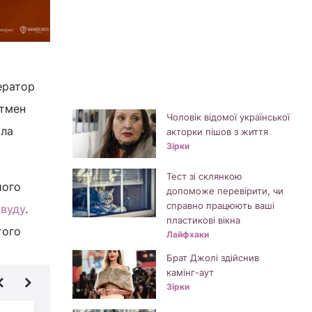
ератор
етмен
Чоловік відомої української
ала
акторки пішов з життя
Зірки
Тест зі склянкою
його
допоможе перевірити, чи
справно працюють ваші
івуду
.
пластикові вікна
того
Лайфхаки
Брат Джолі здійснив
камінг-аут
Зірки