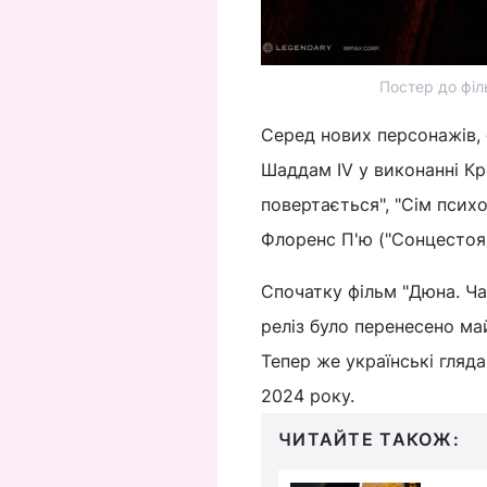
Постер до філь
Серед нових персонажів,
Шаддам IV у виконанні Кр
повертається", "Сім психо
Флоренс П'ю ("Сонцестоян
Спочатку фільм "Дюна. Ча
реліз було перенесено ма
Тепер же українські гляд
2024 року.
ЧИТАЙТЕ ТАКОЖ: