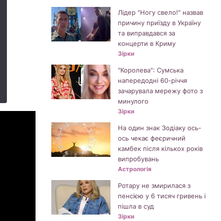
Лідер "Ногу свело!" назвав
причину приїзду в Україну
та виправдався за
концерти в Криму
Зірки
"Королева": Сумська
напередодні 60-річчя
зачарувала мережу фото з
минулого
Зірки
На один знак Зодіаку ось-
ось чекає феєричний
камбек після кількох років
випробувань
Астрологія
Ротару не змирилася з
пенсією у 6 тисяч гривень і
пішла в суд
Зірки