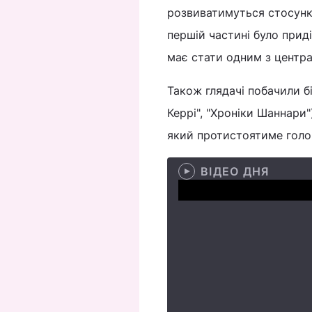
розвиватимуться стосунки
першій частині було приді
має стати одним з центр
Також глядачі побачили б
Керрі", "Хроніки Шаннари
який протистоятиме голо
ВІДЕО ДНЯ