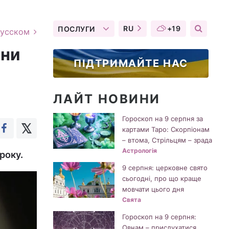
RU
+19
ПОСЛУГИ
русском
юни
ПІДТРИМАЙТЕ НАС
ЛАЙТ НОВИНИ
Гороскоп на 9 серпня за
картами Таро: Скорпіонам
– втома, Стрільцям – зрада
Астрологія
року.
9 серпня: церковне свято
сьогодні, про що краще
мовчати цього дня
Свята
Гороскоп на 9 серпня:
Овнам – прислухатися,