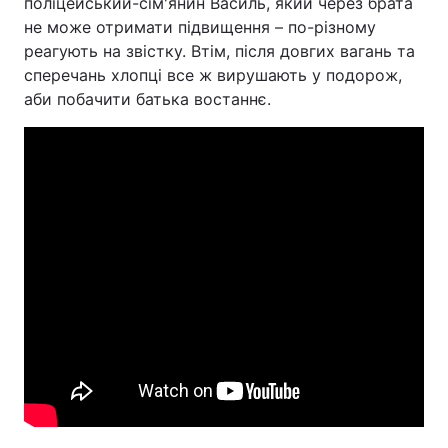
поліцейський-сім'янин Василь, який через брата
не може отримати підвищення – по-різному
реагують на звістку. Втім, після довгих вагань та
сперечань хлопці все ж вирушають у подорож,
аби побачити батька востаннє.