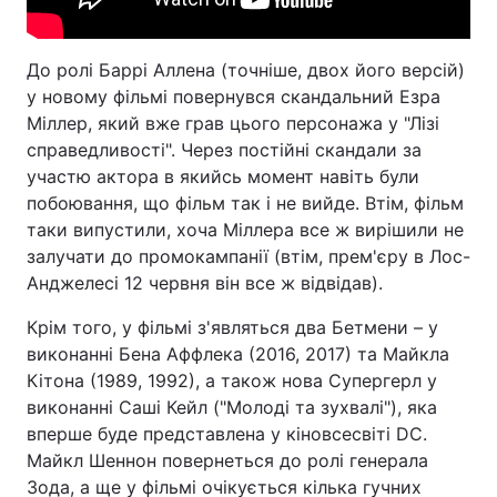
До ролі Баррі Аллена (точніше, двох його версій)
у новому фільмі повернувся скандальний Езра
Міллер, який вже грав цього персонажа у "Лізі
справедливості". Через постійні скандали за
участю актора в якийсь момент навіть були
побоювання, що фільм так і не вийде. Втім, фільм
таки випустили, хоча Міллера все ж вирішили не
залучати до промокампанії (втім, прем'єру в Лос-
Анджелесі 12 червня він все ж відвідав).
Крім того, у фільмі з'являться два Бетмени – у
виконанні Бена Аффлека (2016, 2017) та Майкла
Кітона (1989, 1992), а також нова Супергерл у
виконанні Саші Кейл ("Молоді та зухвалі"), яка
вперше буде представлена у кіновсесвіті DC.
Майкл Шеннон повернеться до ролі генерала
Зода, а ще у фільмі очікується кілька гучних