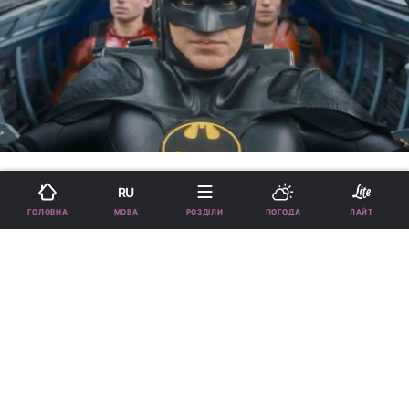
читать на русском
RU
МОВА
ГОЛОВНА
РОЗДІЛИ
ПОГОДА
ЛАЙТ
Блискуче повернення Майкла
Кіттона та атака камео: огляд
фільму "Флеш" від DC
18:17, 14.06.2023
9 хв.
4953
15 червня 2023 року в український прокат