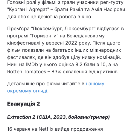
Головні ролі у фільмі зіграли учасники реп-гурту
"Курган і Agregat" – брати Раміл та Аміл Насірови.
Для обох це дебютна робота в кіно.
Прем'єра "Люксембург, Люксембург" відбулася в
програмі "Горизонти" на Венеціанському
кінофестивалі у вересні 2022 року. Після цього
фільм показали на багатьох інших міжнародних
фестивалях, де він здобув цілу низку номінацій.
Нині на IMDb у нього оцінка 8,2 бали з 10, а на
Rotten Tomatoes – 83% схвалення від критиків.
Детальніше про фільм читайте в
нашому
окремому огляді
.
Евакуація 2
Extraction 2 (США, 2023, бойовик/трилер)
16 червня на Netflix вийде продовження