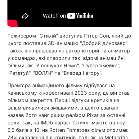
Режисером "Стихій" виступив Пітер Сон, який до
цього поставив 3D-анімацію "Добрий динозавр".
Також він працював як автор історій та аніматор
у командах, які створили такі відомі анімаційні
фільми, як "У пошуках Немо", "Суперсімейка",
"Рататуй", "ВОЛЛ·І" та "Вперед і вгору".
Прем'єра анімаційного фільму відбулася на
Каннському кінофестивалі 2023 року, де він став
фільмом закриття. Перші відгуки критиків на
фільм виявилися змішаними, а дехто взагалі
назвав його найгіршим релізом Pixar за останні
роки. Так, на IMDb наразі "Стихії" мають оцінку
6,5 балів з 10, на Rotten Tomatoes фільм отримав
78% схвалення від критиків, тоді як на Metacritic