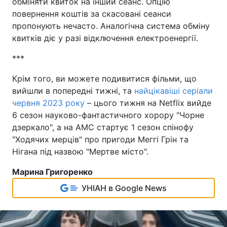
обміняти квиток на інший сеанс. Опцію
повернення коштів за скасовані сеанси
пропонують нечасто. Аналогічна система обміну
квитків діє у разі відключення електроенергії.
***
Крім того, ви можете подивитися фільми, що
вийшли в попередні тижні, та
найцікавіші серіали
червня 2023 року
– цього тижня на Netflix вийде
6 сезон науково-фантастичного хорору "Чорне
дзеркало", а на AMC стартує 1 сезон спінофу
"Ходячих мерців" про пригоди Меггі Грін та
Нігана під назвою "Мертве місто".
Марина Григоренко
УНІАН в Google News