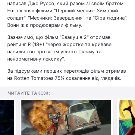
написав Джо Руссо, який разом зі своїм братом
Ентоні зняв фільми "Перший месник: Зимовий
солдат", "Месники: Завершення" та "Сіра людина".
Вони ж є продюсерами фільму.
Зазначимо, що фільм "Евакуція 2" отримав
рейтинг R (18+) "через жорстке та криваве
насильство протягом усього фільму та
ненормативну лексику".
За підсумками перших переглядів фільм отримав
на Rotten Tomatoes 75% схвалення від глядачів.
ЧИТАЙТЕ ТАКОЖ: