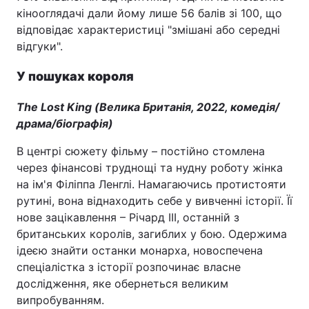
кінооглядачі дали йому лише 56 балів зі 100, що
відповідає характеристиці "змішані або середні
відгуки".
У пошуках короля
The Lost King (Велика Британія, 2022, комедія/
драма/біографія)
В центрі сюжету фільму – постійно стомлена
через фінансові труднощі та нудну роботу жінка
на ім'я Філіппа Ленглі. Намагаючись протистояти
рутині, вона віднаходить себе у вивченні історії. Її
нове зацікавлення – Річард ІІІ, останній з
британських королів, загиблих у бою. Одержима
ідеєю знайти останки монарха, новоспечена
спеціалістка з історії розпочинає власне
дослідження, яке обернеться великим
випробуванням.