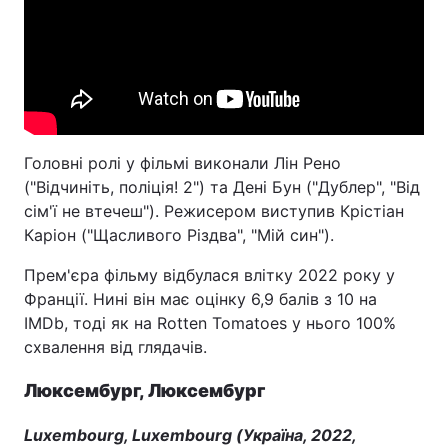
Головні ролі у фільмі виконали Лін Рено
("Відчиніть, поліція! 2") та Дені Бун ("Дублер", "Від
сім'ї не втечеш"). Режисером виступив Крістіан
Каріон ("Щасливого Різдва", "Мій син").
Прем'єра фільму відбулася влітку 2022 року у
Франції. Нині він має оцінку 6,9 балів з 10 на
IMDb, тоді як на Rotten Tomatoes у нього 100%
схвалення від глядачів.
Люксембург, Люксембург
Luxembourg, Luxembourg (Україна, 2022,