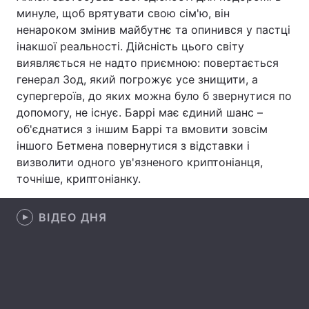
минуле, щоб врятувати свою сім'ю, він
Лонгріди
ненароком змінив майбутнє та опинився у пастці
інакшої реальності. Дійсність цього світу
виявляється не надто приємною: повертається
Відео з Youtube
Статті
генерал Зод, який погрожує усе знищити, а
супергероїв, до яких можна було б звернутися по
Інтерв'ю
Думки
допомогу, не існує. Баррі має єдиний шанс –
Архів
Вакансії
об'єднатися з іншим Баррі та вмовити зовсім
іншого Бетмена повернутися з відставки і
Контакти
визволити одного ув'язненого криптоніанця,
точніше, криптоніанку.
Послуги
ВІДЕО ДНЯ