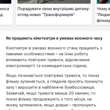
 носа
Порадувати свою внутрішню дитину:
Чому в
ід
огляд нових "Трансформерів"
"Людин
фільм
Як працюють кінотеатри в умовах воєнного часу
Кінотеатри в умовах воєнного стану працюють з
певними особливостями – на їхню роботу
впливають повітряні тривоги, відключення
електроенергії та комендантська година.
Якщо починається повітряна тривога, то показ
фільму зупиняється, а глядачів просять покинути
залу і вирушити в найближче бомбосховище.
Зазвичай, якщо тривога менше 20 хвилин, то
показ фільму продовжують з того місця, на
якому зупинилися, якщо довше – пропонують