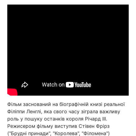
Фільм заснований на біографічній книзі реальної
Філіппи Ленглі, яка свого часу зіграла важливу
роль у пошуку останків короля Річард ІІІ.
Режисером фільму виступив Стівен Фрірз
("Брудні принади", "Королева", "Філомена")