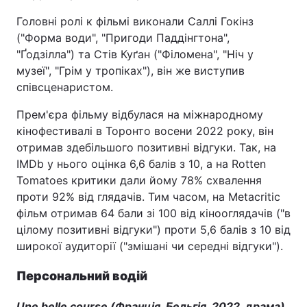
Головні ролі к фільмі виконали Саллі Гокінз
("Форма води", "Пригоди Паддінгтона",
"Ґодзілла") та Стів Куґан ("Філомена", "Ніч у
музеї", "Грім у тропіках"), він же виступив
співсценаристом.
Прем'єра фільму відбулася на міжнародному
кінофестивалі в Торонто восени 2022 року, він
отримав здебільшого позитивні відгуки. Так, на
IMDb у нього оцінка 6,6 балів з 10, а на Rotten
Tomatoes критики дали йому 78% схвалення
проти 92% від глядачів. Тим часом, на Metacritic
фільм отримав 64 бали зі 100 від кінооглядачів ("в
цілому позитивні відгуки") проти 5,6 балів з 10 від
широкої аудиторії ("змішані чи середні відгуки").
Персональний водій
Une belle course (Франція, Бельгія, 2022, драма)