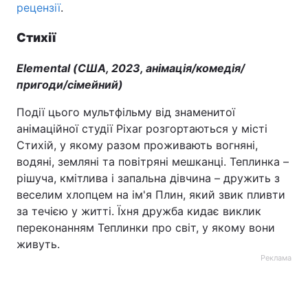
рецензії
.
Стихії
Elemental (США, 2023, анімація/комедія/
пригоди/сімейний)
Події цього мультфільму від знаменитої
анімаційної студії Pixar розгортаються у місті
Стихій, у якому разом проживають вогняні,
водяні, земляні та повітряні мешканці. Теплинка –
рішуча, кмітлива і запальна дівчина – дружить з
веселим хлопцем на ім'я Плин, який звик пливти
за течією у житті. Їхня дружба кидає виклик
переконанням Теплинки про світ, у якому вони
живуть.
Реклама