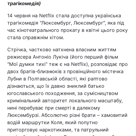
трагікомедія)
14 червня на Netflix стала доступна українська
трагікомедія "Люксембург, Люксембург", яка під
час кінотеатрального прокату в квітні цього року
стала справжнім хітом.
Стрічка, частково натхнена власним життям
режисера Антоніо Лукіча (його перший фільм
"Мої думки тихі" теж є на Netflix), розповідає про
двох братів-близнюків з провінційного містечка
Лубни в Полтавській області, які раптово
дізнаються, що їх давно зниклий батько
югославського походження, за сумісництвом
кримінальний авторитет локального масштабу,
нині перебуває при смерті в далекому
Люксембурзі. Абсолютно різні брати – хамовитий
водій маршрутки Коля, який попутно
приторговує наркотиками, та патрульний