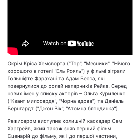
Окрім Кріса Хемсворта ("Тор", "Месники", "Нічого
хорошого в готелі "Ель Рояль") у фільмі зіграли
Гольшіфте Фарахані та Адам Бесса, які
повернулися до ролей напарників Рейка. Серед
нових імен у списку акторів – Ольга Куриленко
("Квант милосердя", "Чорна вдова") та Даніель
Бернгардт ("Джон Вік", "Атомна блондинка").
Режисером виступив колишній каскадер Сем
Харгрейв, який також зняв перший фільм.
Сценарій до фільму, як і до першої частини,