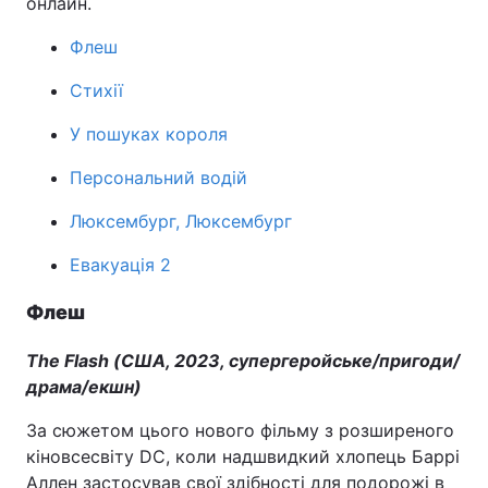
онлайн.
Флеш
Стихії
Головна
Війна
У пошуках короля
Україна
Політика
Персональний водій
Економіка
Світ
Люксембург, Люксембург
Спорт
Наука
Евакуація 2
Техно і зв'язок
Лайт
Флеш
Зброя
Інциденти
The Flash (США, 2023, супергеройське/пригоди/
Здоров'я
Туризм
драма/екшн)
За сюжетом цього нового фільму з розширеного
Цікавинки
Погода
кіновсесвіту DC, коли надшвидкий хлопець Баррі
Екологія
Регіони
Аллен застосував свої здібності для подорожі в