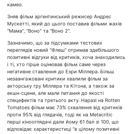
камео.
Зняв фільм аргентинський режисер Андрес
Мускетті, який до цього поставив фільми жахів
"Мама", "Воно" та "Воно 2".
Зазначимо, що за підсумками тестових
переглядів новий "Флеш" отримав здебільшого
позитивні відгуки від критиків, хоча знаходились
і ті, хто гірше оцінював фільм саме через
негативне ставлення до Езри Міллера. Більш
незаангажовані критики хвалили фільм за
акторську гру Міллера та Кітона, а також за
екшн-сцени, але мали питання до якості
спецефектів та третього акту. Наразі на Rotten
Tomatoes фільм має 73% схвалення від критиків
проти 95% від глядачів, тоді як на Metacritic
перші кінооглядачі дали йому 61 бал зі 100, що
відповідає характеристиці "в цілому позитивні