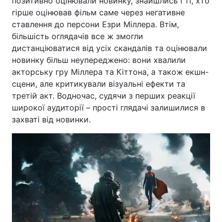
позитивно оцінювали новинку, знайшлись і ті, хто
гірше оцінював фільм саме через негативне
ставлення до персони Езри Міллера. Втім,
більшість оглядачів все ж змогли
дистанціюватися від усіх скандалів та оцінювали
новинку більш неупереджено: вони хвалили
акторську гру Міллера та Кіттона, а також екшн-
сцени, але критикували візуальні ефекти та
третій акт. Водночас, судячи з перших реакції
широкої аудиторії – прості глядачі залишилися в
захваті від новинки.