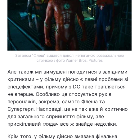
Загалом "Флеш" видався доволі непоганою розважальною
стрічкою / фото Warner Bros. Pictures
Але також ми вимушені погодитися з західними
критиками – у фільму дійсно є певні проблеми зі
спецефектами, причому з DC таке трапляється
не вперше. Особливо це стосується рухів
персонажів, зокрема, самого Флеша та
Супергерл. Насправді, це не так вже й критично
для загального сприйняття фільму, але
прискіпливий глядач все ж знайде недоліки.
Крім того, у фільму дійсно змазана фінальна