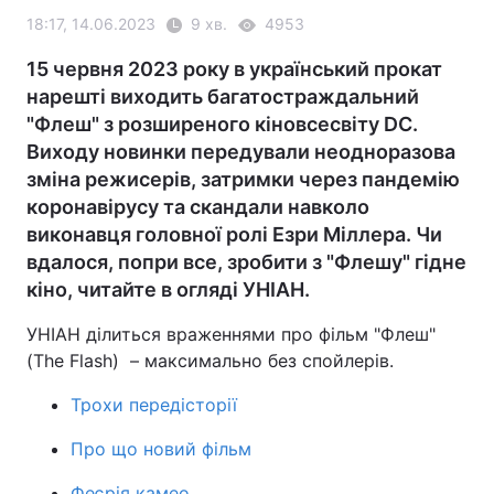
18:17, 14.06.2023
9 хв.
4953
15 червня 2023 року в український прокат
нарешті виходить багатостраждальний
"Флеш" з розширеного кіновсесвіту DC.
Виходу новинки передували неодноразова
зміна режисерів, затримки через пандемію
коронавірусу та скандали навколо
виконавця головної ролі Езри Міллера. Чи
вдалося, попри все, зробити з "Флешу" гідне
кіно, читайте в огляді УНІАН.
УНІАН ділиться враженнями про фільм "Флеш"
(The Flash) – максимально без спойлерів.
Трохи передісторії
Про що новий фільм
Феєрія камео