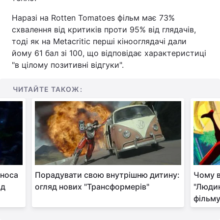
Наразі на Rotten Tomatoes фільм має 73%
схвалення від критиків проти 95% від глядачів,
тоді як на Metacritic перші кінооглядачі дали
йому 61 бал зі 100, що відповідає характеристиці
"в цілому позитивні відгуки".
ЧИТАЙТЕ ТАКОЖ:
 носа
Порадувати свою внутрішню дитину:
Чому в
ід
огляд нових "Трансформерів"
"Людин
фільм