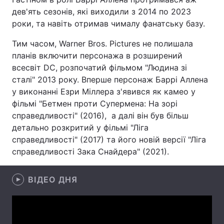
дев'ять сезонів, які виходили з 2014 по 2023
Лонгріди
роки, та навіть отримав чималу фанатську базу.
Тим часом, Warner Bros. Pictures не полишала
Відео з Youtube
Статті
планів включити персонажа в розширений
всесвіт DC, розпочатий фільмом "Людина зі
Інтерв'ю
Думки
сталі" 2013 року. Вперше персонаж Баррі Аллена
у виконанні Езри Міллера з'явився як камео у
Архів
Вакансії
фільмі "Бетмен проти Супермена: На зорі
Контакти
справедливості" (2016), а далі він був більш
детально розкритий у фільмі "Ліга
Послуги
справедливості" (2017) та його новій версії "Ліга
справедливості Зака Снайдера" (2021).
ВІДЕО ДНЯ