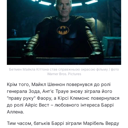
Бетмен Майкла Кіттона став справжньою окрасою фільму / фото
Warner Bros. Pictures
Крім того, Майкл Шеннон повернувся до ролі
генерала Зода, Ант'є Трауе знову зіграла його
"праву руку" Фаору, а Кірсі Клемонс повернулася
до ролі Айріс Вест – любовного інтереса Баррі
Аллена.
Тим часом, батьків Баррі зіграли Марібель Верду