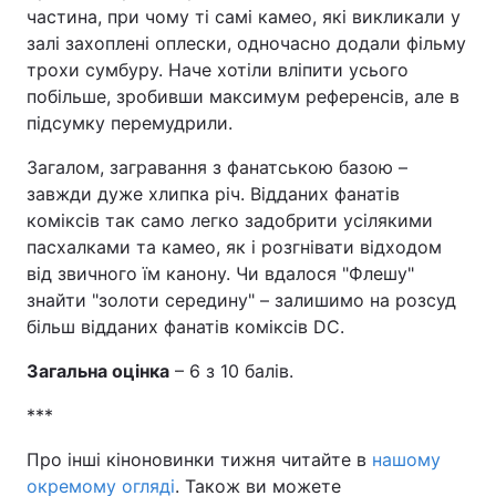
частина, при чому ті самі камео, які викликали у
залі захоплені оплески, одночасно додали фільму
трохи сумбуру. Наче хотіли вліпити усього
побільше, зробивши максимум референсів, але в
підсумку перемудрили.
Загалом, загравання з фанатською базою –
завжди дуже хлипка річ. Відданих фанатів
коміксів так само легко задобрити усілякими
пасхалками та камео, як і розгнівати відходом
від звичного їм канону. Чи вдалося "Флешу"
знайти "золоти середину" – залишимо на розсуд
більш відданих фанатів коміксів DC.
Загальна оцінка
– 6 з 10 балів.
***
Про інші кіноновинки тижня читайте в
нашому
окремому огляді
. Також ви можете