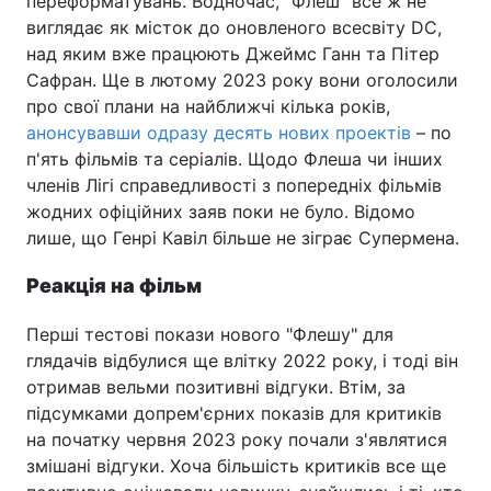
переформатувань. Водночас, "Флеш" все ж не
виглядає як місток до оновленого всесвіту DC,
над яким вже працюють Джеймс Ганн та Пітер
Сафран. Ще в лютому 2023 року вони оголосили
про свої плани на найближчі кілька років,
анонсувавши одразу десять нових проектів
– по
п'ять фільмів та серіалів. Щодо Флеша чи інших
членів Лігі справедливості з попередніх фільмів
жодних офіційних заяв поки не було. Відомо
лише, що Генрі Кавіл більше не зіграє Супермена.
Реакція на фільм
Перші тестові покази нового "Флешу" для
глядачів відбулися ще влітку 2022 року, і тоді він
отримав вельми позитивні відгуки. Втім, за
підсумками допрем'єрних показів для критиків
на початку червня 2023 року почали з'являтися
змішані відгуки. Хоча більшість критиків все ще