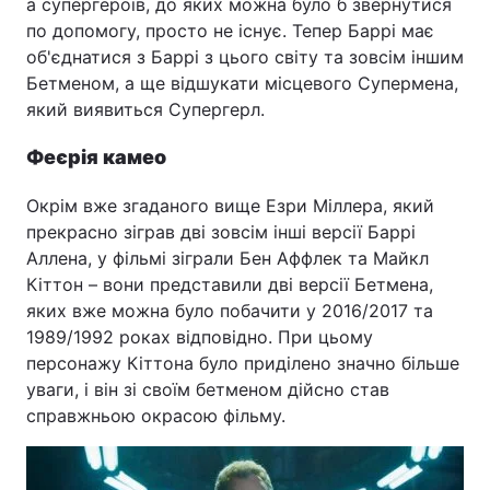
а супергероїв, до яких можна було б звернутися
по допомогу, просто не існує. Тепер Баррі має
об'єднатися з Баррі з цього світу та зовсім іншим
Бетменом, а ще відшукати місцевого Супермена,
який виявиться Супергерл.
Феєрія камео
Окрім вже згаданого вище Езри Міллера, який
прекрасно зіграв дві зовсім інші версії Баррі
Аллена, у фільмі зіграли Бен Аффлек та Майкл
Кіттон – вони представили дві версії Бетмена,
яких вже можна було побачити у 2016/2017 та
1989/1992 роках відповідно. При цьому
персонажу Кіттона було приділено значно більше
уваги, і він зі своїм бетменом дійсно став
справжньою окрасою фільму.