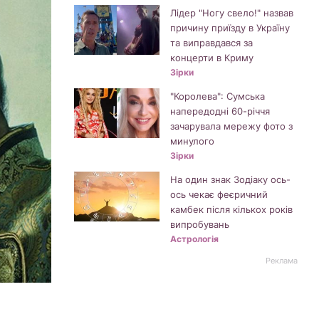
Лідер "Ногу свело!" назвав
причину приїзду в Україну
та виправдався за
концерти в Криму
Зірки
"Королева": Сумська
напередодні 60-річчя
зачарувала мережу фото з
минулого
Зірки
На один знак Зодіаку ось-
ось чекає феєричний
камбек після кількох років
випробувань
Астрологія
Реклама