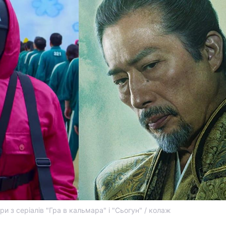
ри з серіалів "Гра в кальмара" і "Сьогун" / колаж