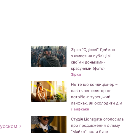
Зірка "Одіссеї" Деймон
з'явився на публіці зі
своїми доньками-
красунями (фото)
Зірки
Не те що кондиціонер –
навіть вентилятор не
потрібен: турецький
лайфхак, як охолодити дім
Лайфхаки
Студія Lionsgate оголосила
про продовження фільму
русском
"Майкл": коли буде