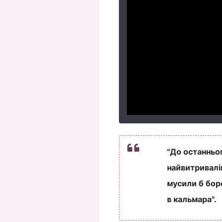
"До останньог
найвитривалі
мусили б боро
в кальмара".