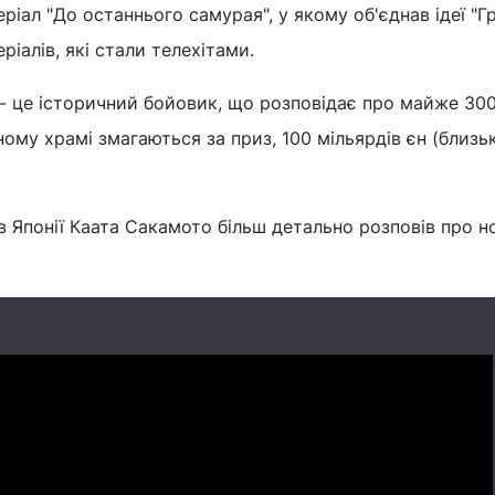
еріал "До останнього самурая", у якому об'єднав ідеї "Г
ріалів, які стали телехітами.
- це історичний бойовик, що розповідає про майже 30
дному храмі змагаються за приз, 100 мільярдів єн (близь
 в Японії Каата Сакамото більш детально розповів про н