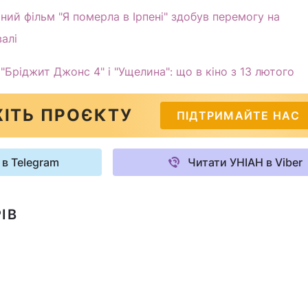
ний фільм "Я померла в Ірпені" здобув перемогу на
алі
 "Бріджит Джонс 4" і "Ущелина": що в кіно з 13 лютого
ІТЬ ПРОЄКТУ
ПІДТРИМАЙТЕ НАС
 в Telegram
Читати УНІАН в Viber
ІВ