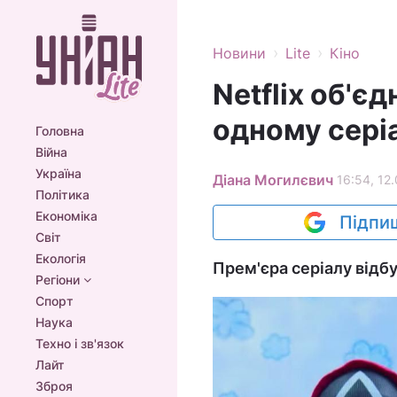
›
›
Новини
Lite
Кіно
Netflix об'єд
одному серіа
Головна
Війна
Україна
Діана Могилєвич
16:54, 12
Політика
Економіка
Підпиш
Світ
Екологія
Прем'єра серіалу відбу
Регіони
Спорт
Наука
Техно і зв'язок
Лайт
Зброя