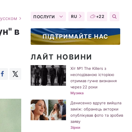
RU
+22
ПОСЛУГИ
русском
ун" в
ПІДТРИМАЙТЕ НАС
ЛАЙТ НОВИНИ
Хіт №1 The Killers з
несподіваною історією
отримав гучне визнання
через 22 роки
Музика
Денисенко вдруге вийшла
заміж: обранець акторки
опублікував фото та зробив
заяву
Зірки