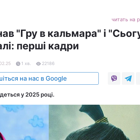
читать на 
нав "Гру в кальмара" і "Сьог
лі: перші кадри
.02.25
1 хв.
22186
іться на нас в Google
деться у 2025 році.