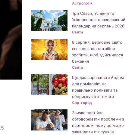
Астрологія
Три Спаси, Успіння та
Усікновення: православний
календар на серпень 2026
Свята
8 серпня: церковне свято
сьогодні, що потрібно
зробити, щоб здійснилося
бажання
Свята
Що дає сироватка з йодом
для помідорів: як
правильно поливати та
обприскувати томати
Сад-город
Звичка постійно
обговорювати проблеми з
партнером: чому це може
25
зашкодити стосункам