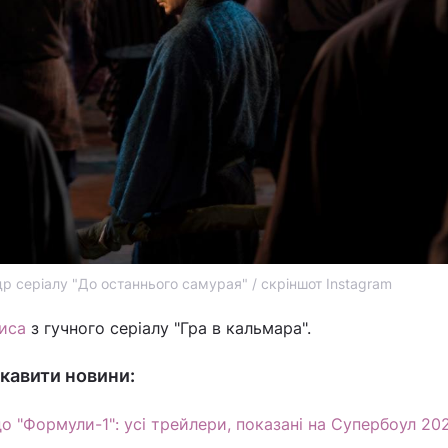
р серіалу "До останнього самурая" / скріншот Instagram
иса
з гучного серіалу "Гра в кальмара".
кавити новини:
о "Формули-1": усі трейлери, показані на Супербоул 20