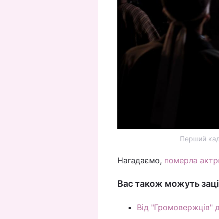
Перший кад
Нагадаємо,
померла актр
Вас також можуть заці
Від "Громовержців" д