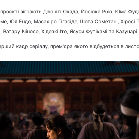
 проєкті зіграють Дзюніті Окада, Йосіока Ріхо, Юма Фудж
ме, Юя Ендо, Масахіро Гігасіде, Шота Сометані, Хіросі Т
Ватару Ічіносе, Хідеакі Іто, Ясуси Футікамі та Казунарі 
ерший кадр серіалу, прем'єра якого відбудеться в лист