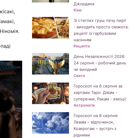
Джордана
Кіно
ісакі,
Зі стиглих груш печу пиріг
амакі,
- виходить просто смакота:
Ніномія.
рецепт із гарбузовим
насінням
опаді
Рецепти
День Незалежності 2026:
24 серпня - робочий день
чи вихідний
Свята
Гороскоп на 8 серпня за
картами Таро: Дівам -
суперечки, Ракам - емоції
Астрологія
Гороскоп на 8 серпня:
Левам – відпочинок,
Козерогам – зустріч з
рідними