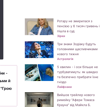
Ротару не змирилася з
пенсією у 6 тисяч гривень і
пішла в суд
Зірки
Три знаки Зодіаку будуть
головними щасливчиками
нового тижня
Астрологія
5 хвилин - і оси більше не
турбуватимуть: як швидко
ни -
та безпечно прибрати їхнє
дьми й
гніздо
Лайфхаки
 "Грою
Вийшов трейлер нового
римейку "Афери Томаса
Крауна" від Майкла Б.