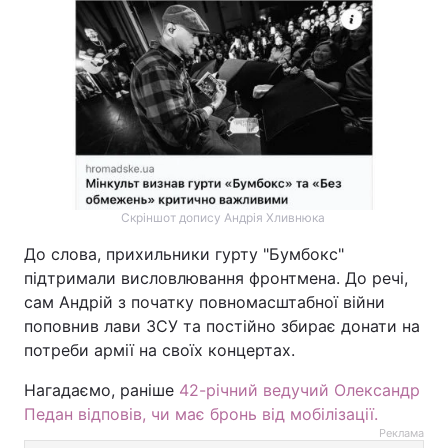
Скріншот допису Андрія Хливнюка
До слова, прихильники гурту "Бумбокс"
підтримали висловлювання фронтмена. До речі,
сам Андрій з початку повномасштабної війни
поповнив лави ЗСУ та постійно збирає донати на
потреби армії на своїх концертах.
Нагадаємо, раніше
42-річний ведучий Олександр
Педан відповів, чи має бронь від мобілізації.
Реклама