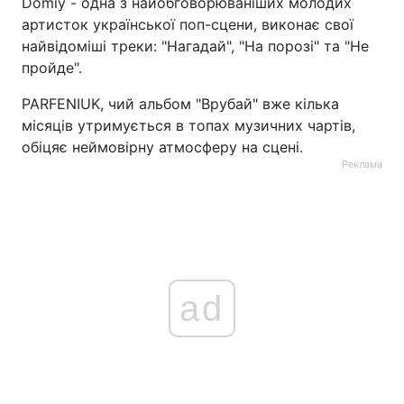
Domiy - одна з найобговорюваніших молодих
артисток української поп-сцени, виконає свої
Тема оформлення
найвідоміші треки: "Нагадай", "На порозі" та "Не
пройде".
PARFENIUK, чий альбом "Врубай" вже кілька
місяців утримується в топах музичних чартів,
обіцяє неймовірну атмосферу на сцені.
Реклама
ad