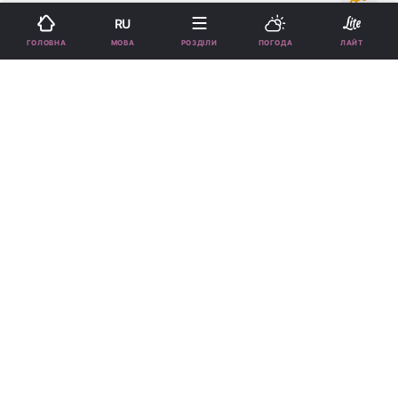
17:45, 18.03.25
1 хв.
66985
RU
МОВА
ГОЛОВНА
РОЗДІЛИ
ПОГОДА
ЛАЙТ
Підпишіться на нас в Google
Наталія Татарінцева розповіла про самопочуття доньки / фото
інстаграм Наталії Татарінцевої
Наталія повідомила, що у Лелі тримається
висока температура.
Реклама