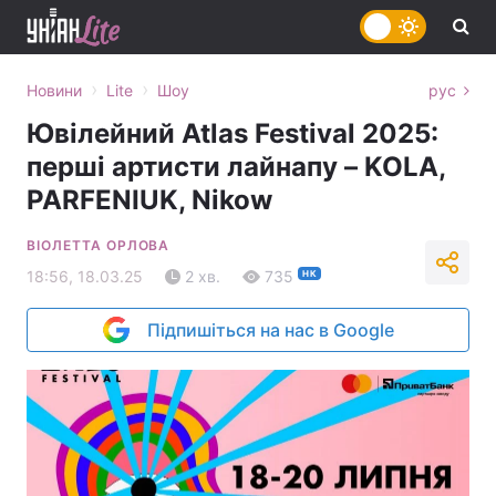
›
›
Новини
Lite
Шоу
рус
Ювілейний Atlas Festival 2025:
перші артисти лайнапу – KOLA,
PARFENIUK, Nikow
ВІОЛЕТТА ОРЛОВА
18:56, 18.03.25
2 хв.
735
НК
Підпишіться на нас в Google