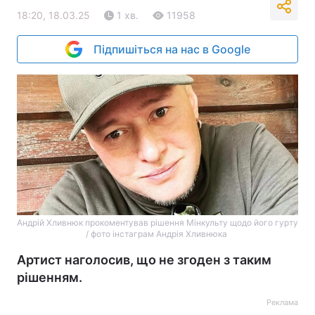
18:20, 18.03.25
1 хв.
11958
Підпишіться на нас в Google
Андрій Хливнюк прокоментував рішення Мінкульту щодо його гурту
/ фото інстаграм Андрія Хливнюка
Артист наголосив, що не згоден з таким
рішенням.
Реклама