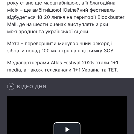
року стане ще масштабнішою, а її благодійна
місія – ще амбітнішою! Ювілейний фестиваль
відбудеться 18-20 липня на території Blockbuster
Mall, де на шести сценах виступлять зірки
Головна
Війна
міжнародної та української сцени.
Україна
Політика
Мета – перевершити минулорічний рекорд і
зібрати понад 100 млн грн на підтримку ЗСУ.
Економіка
Світ
Медіапартнерами Atlas Festival 2025 стали 1+1
Спорт
Наука
media, а також телеканали 1+1 Україна та ТЕТ.
Техно і зв'язок
Лайт
ВІДЕО ДНЯ
Зброя
Інциденти
Здоров'я
Туризм
Цікавинки
Погода
Екологія
Регіони