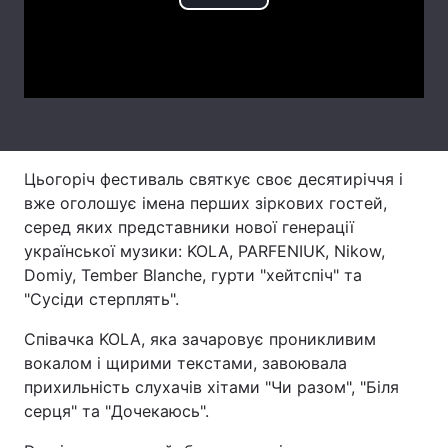
Play
Лонгріди
Video
Відео з Youtube
Статті
Інтерв'ю
Думки
Цьогоріч фестиваль святкує своє десятиріччя і
Архів
Вакансії
вже оголошує імена перших зіркових гостей,
серед яких представники нової генерації
Контакти
української музики: KOLA, PARFENIUK, Nikow,
Послуги
Domiy, Tember Blanche, гурти "хейтспіч" та
"Сусіди стерплять".
Співачка KOLA, яка зачаровує проникливим
вокалом і щирими текстами, завоювала
прихильність слухачів хітами "Чи разом", "Біля
серця" та "Дочекаюсь".