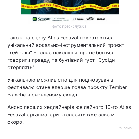
фото прес-служба
Також на сцену Atlas Festival повертається
унікальний вокально-інструментальний проєкт
"хейтспіч" – голос покоління, що не боїться
говорити правду, та бунтівний гурт "Сусіди
стерплять".
Унікальною можливістю для поціновувачів
фестивалю стане вперше поява проєкту Tember
Blanche в оновленому складі
Анонс перших хедлайнерів ювілейного 10-го Atlas
Festival організатори оголосять вже зовсім
скоро.
Реклама