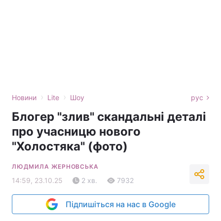
›
›
Новини
Lite
Шоу
рус
Блогер "злив" скандальні деталі
про учасницю нового
"Холостяка" (фото)
ЛЮДМИЛА ЖЕРНОВСЬКА
14:59, 23.10.25
2 хв.
7932
Підпишіться на нас в Google