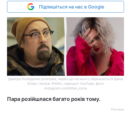
Підпишіться на нас в Google
Дмитро Коляденко розповів, через що на нього ображається Ірина
Білик / колаж УНІАН, скріншот YouTube, фото
instagram.com/bilyk_iryna
Пара розійшлася багато років тому.
Реклама