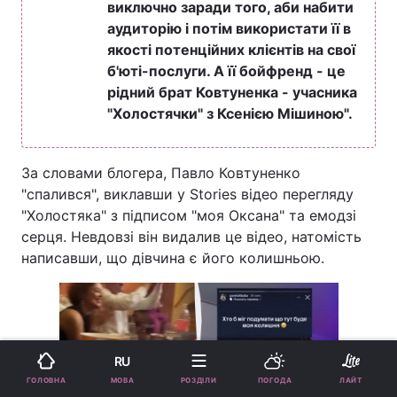
виключно заради того, аби набити
аудиторію і потім використати її в
якості потенційних клієнтів на свої
б'юті-послуги. А її бойфренд - це
рідний брат Ковтуненка - учасника
"Холостячки" з Ксенією Мішиною".
За словами блогера, Павло Ковтуненко
"спалився", виклавши у Stories відео перегляду
"Холостяка" з підписом "моя Оксана" та емодзі
серця. Невдовзі він видалив це відео, натомість
написавши, що дівчина є його колишньою.
RU
МОВА
ГОЛОВНА
РОЗДІЛИ
ПОГОДА
ЛАЙТ