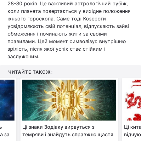
28-30 років. Це важливий астрологічний рубіж,
коли планета повертається у вихідне положення
їхнього гороскопа. Саме тоді Козероги
усвідомлюють свій потенціал, відпускають зайві
обмеження і починають жити за своїми
правилами. Цей момент символізує внутрішню
зрілість, після якої успіх стає стійким і
заслуженим.
ЧИТАЙТЕ ТАКОЖ:
ь
Ці знаки Зодіаку вирвуться з
Ці кит
а за
темряви і знайдуть справжнє щастя
відчую