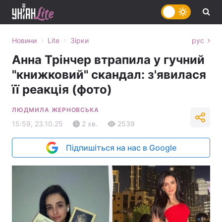
›
›
Новини
Lite
Зірки
рус
Анна Трінчер втрапила у гучний
"книжковий" скандал: з'явилася
її реакція (фото)
ЛЮДМИЛА ЖЕРНОВСЬКА
15:59, 23.10.25
2 хв.
2539
Підпишіться на нас в Google