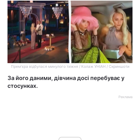
Прем'єра відбулася минулого тижня / Колаж УНІАН / Скриншоти
За його даними, дівчина досі перебуває у
стосунках.
Реклама