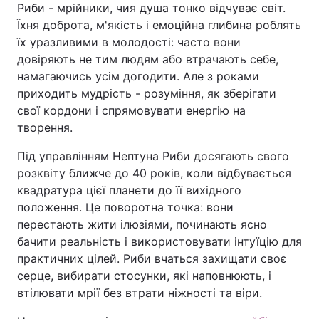
Риби - мрійники, чия душа тонко відчуває світ.
Їхня доброта, м'якість і емоційна глибина роблять
їх уразливими в молодості: часто вони
довіряють не тим людям або втрачають себе,
намагаючись усім догодити. Але з роками
приходить мудрість - розуміння, як зберігати
свої кордони і спрямовувати енергію на
творення.
Під управлінням Нептуна Риби досягають свого
розквіту ближче до 40 років, коли відбувається
квадратура цієї планети до її вихідного
положення. Це поворотна точка: вони
перестають жити ілюзіями, починають ясно
бачити реальність і використовувати інтуїцію для
практичних цілей. Риби вчаться захищати своє
серце, вибирати стосунки, які наповнюють, і
втілювати мрії без втрати ніжності та віри.