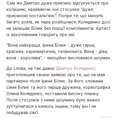
Сам же Дмитро дуже приємно відгукується про
колишню, називаючи їхні стосунки "дуже
приємною ностальгією". Попри те, що минуло
багато років, як пара розійшлася, Коляденко досі
не залишає Білик без порції компліментів. Артист
із захопленням говорить про неї.
"Вона найкраща. Ірина Білик - дуже гарна,
красива, харизматична, талановита. Вона - діва,
вона - королева", - емоційно висловився шоумен.
До слова, не так давно
Дмитро Коляденко
приголомшив своєю заявою про те, що не мав
партнерки після Ірини Білик. За його словами
саме Білик та його перша дружина, хореографка
Олена Коляденко, поставили високу планку.
Після стосунків з ними шоумену було важко
зустрічатися з кимось іншим, тому він і не
побудував сім'ї.
Реклама