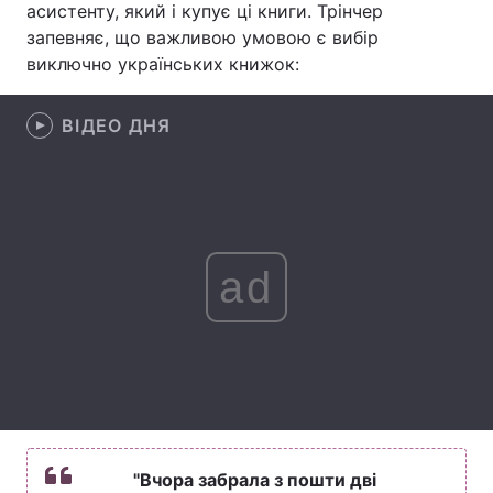
асистенту, який і купує ці книги. Трінчер
запевняє, що важливою умовою є вибір
Лонгріди
виключно українських книжок:
Відео з Youtube
Статті
ВІДЕО ДНЯ
Інтерв'ю
Думки
Архів
Вакансії
Контакти
ad
Послуги
"Вчора забрала з пошти дві