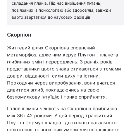
складання планів. Під час вирішення питань,
пов'язаних із психологією або здоров'ям, завжди
варто звертатися до наукових фахівців.
Скорпіон
Життєвий шлях Скорпіона сповнений
метаморфоз, адже ним керує Плутон - планета
глибинних змін і перероджень. З ранніх років
представники цього знака стикаються з темами
довіри, відданості, сили духу та істини.
Проходячи через випробування, вони вчаться
дивитися вглиб, покладаючись на свою
безпомилкову інтуїцію і тонке сприйняття.
Головні зміни чекають на Скорпіона приблизно
між 36 і 42 роками. У цей період транзитний
Плутон формує квадрат до їхнього натального
положення, створюючи умови для справжнього