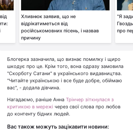
від
Хливнюк заявив, що не
"Я зад
ити:
відрікатиметься від
Гвозд
і
російськомовних пісень, і назвав
про пе
причину
Блогерка зазначила, що визнає помилку і щиро
шкодує про це. Крім того, вона одразу замовила
"Скорботу Сатани" в українського видавництва.
"Читайте українською і все буде добре, обіймаю
вас", - додала дівчина.
Нагадаємо, раніше Анна
Трінчер зіткнулася з
критикою в мережі
через свої слова про любов
до контенту бідних людей.
Вас також можуть зацікавити новини: