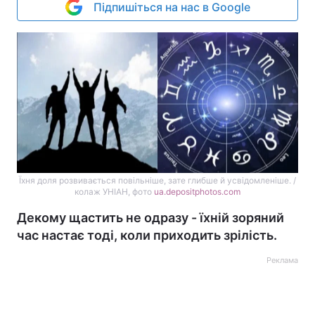
Підпишіться на нас в Google
Їхня доля розвивається повільніше, зате глибше й усвідомленіше. /
колаж УНІАН, фото
ua.depositphotos.com
Декому щастить не одразу - їхній зоряний
час настає тоді, коли приходить зрілість.
Реклама