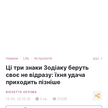
›
›
Новини
Lite
Астрологія
рус
Ці три знаки Зодіаку беруть
своє не відразу: їхня удача
приходить пізніше
ВІОЛЕТТА ОРЛОВА
15:45, 23.10.25
3 хв.
21226