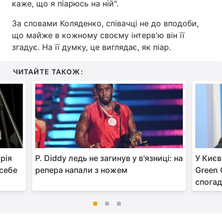
каже, що я піарюсь на ній".
За словами Коляденко, співачці не до вподоби,
що майже в кожному своєму інтерв'ю він її
згадує. На її думку, це виглядає, як піар.
ЧИТАЙТЕ ТАКОЖ:
рія
P. Diddy ледь не загинув у в'язниці: на
У Києв
 себе
репера напали з ножем
Green 
спога