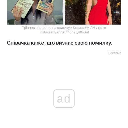
Трінчер відповіла на критику / Колаж УНІАН / фото
instagram/annatrincher_official
Співачка каже, що визнає свою помилку.
Реклама
ad