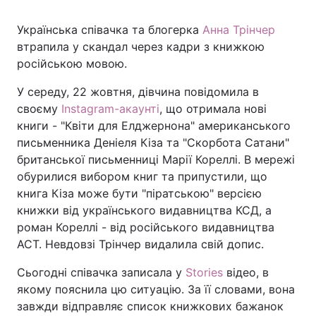
Українська співачка та блогерка
Анна Трінчер
втрапила у скандал через кадри з книжкою
Головна
Війна
російською мовою.
У середу, 22 жовтня, дівчина повідомила в
Україна
Політика
своєму
Instagram-акаунті
, що отримала нові
Економіка
Світ
книги - "Квіти для Елджернона" американського
письменника Деніеля Кіза та "Скорбота Сатани"
Спорт
Наука
британської письменниці Марії Кореллі. В мережі
обурилися вибором книг та припустили, що
Техно і зв'язок
Лайт
книга Кіза може бути "піратською" версією
книжки від українського видавництва КСД, а
Зброя
Інциденти
роман Кореллі - від російського видавництва
АСТ. Невдовзі Трінчер видалила свій допис.
Здоров'я
Туризм
Сьогодні співачка записала у
Stories
відео, в
Цікавинки
Погода
якому пояснила цю ситуацію. За її словами, вона
завжди відправляє список книжкових бажанок
Екологія
Регіони