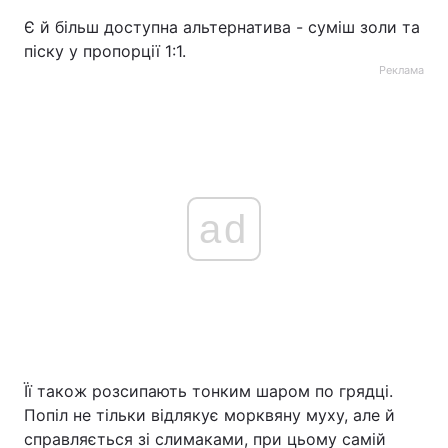
Є й більш доступна альтернатива - суміш золи та
піску у пропорції 1:1.
Реклама
ad
Її також розсипають тонким шаром по грядці.
Попіл не тільки відлякує морквяну муху, але й
справляється зі слимаками, при цьому самій