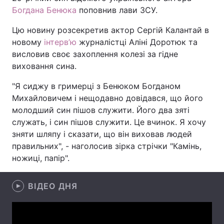
Богдана Бенюка
поповнив лави ЗСУ.
Цю новину розсекретив актор Сергій Калантай в
новому
інтерв’ю
журналістці Аліні Доротюк та
Головна
Війна
висловив своє захоплення колезі за гідне
Україна
Політика
виховання сина.
"Я сиджу в гримерці з Бенюком Богданом
Економіка
Світ
Михайловичем і нещодавно довідався, що його
Спорт
Наука
молодший син пішов служити. Його два зяті
служать, і син пішов служити. Це вчинок. Я хочу
Техно і зв'язок
Лайт
зняти шляпу і сказати, що він виховав людей
правильних", - наголосив зірка стрічки "Камінь,
Зброя
Інциденти
ножиці, папір".
Здоров'я
Туризм
ВІДЕО ДНЯ
Цікавинки
Погода
Екологія
Регіони