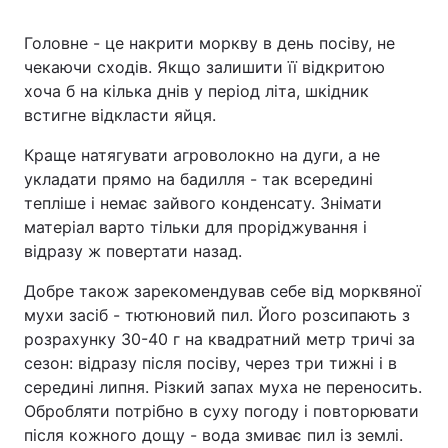
Головне - це накрити моркву в день посіву, не
чекаючи сходів. Якщо залишити її відкритою
хоча б на кілька днів у період літа, шкідник
встигне відкласти яйця.
Краще натягувати агроволокно на дуги, а не
укладати прямо на бадилля - так всередині
тепліше і немає зайвого конденсату. Знімати
матеріал варто тільки для проріджування і
відразу ж повертати назад.
Добре також зарекомендував себе від морквяної
мухи засіб - тютюновий пил. Його розсипають з
розрахунку 30-40 г на квадратний метр тричі за
сезон: відразу після посіву, через три тижні і в
середині липня. Різкий запах муха не переносить.
Обробляти потрібно в суху погоду і повторювати
після кожного дощу - вода змиває пил із землі.