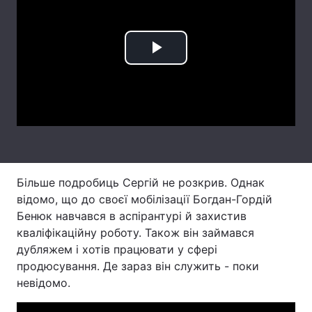
Лонгріди
Play
Відео з Youtube
Статті
Video
Інтерв'ю
Думки
Архів
Вакансії
Контакти
Більше подробиць Сергій не розкрив. Однак
Послуги
відомо, що до своєї мобілізації Богдан-Гордій
Бенюк навчався в аспірантурі й захистив
кваліфікаційну роботу. Також він займався
дубляжем і хотів працювати у сфері
продюсування. Де зараз він служить - поки
невідомо.