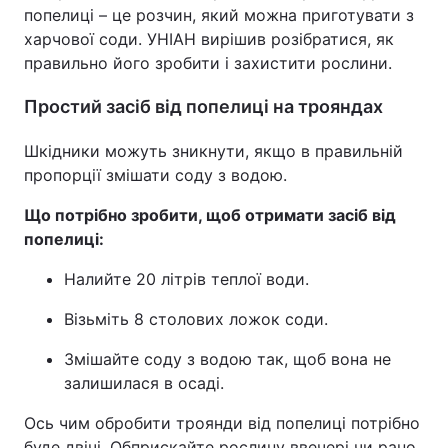
попелиці – це розчин, який можна приготувати з
харчової соди. УНІАН вирішив розібратися, як
правильно його зробити і захистити рослини.
Простий засіб від попелиці на трояндах
Шкідники можуть зникнути, якщо в правильній
пропорції змішати соду з водою.
Що потрібно зробити, щоб отримати засіб від
попелиці:
Налийте 20 літрів теплої води.
Візьміть 8 столових ложок соди.
Змішайте соду з водою так, щоб вона не
залишилася в осаді.
Ось чим обробити троянди від попелиці потрібно
буде двічі. Обприскайте рослину ввечері чи рано