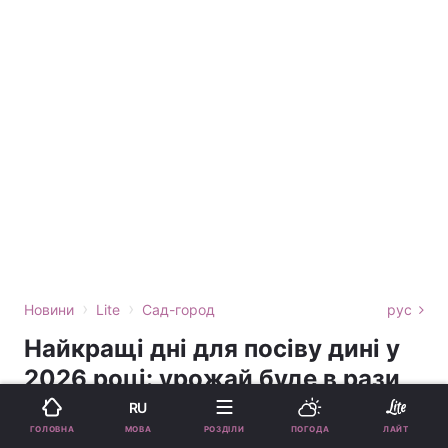
›
›
Новини
Lite
Сад-город
рус
Найкращі дні для посіву дині у
2026 році: урожай буде в рази
більшим
RU
МОВА
ГОЛОВНА
РОЗДІЛИ
ПОГОДА
ЛАЙТ