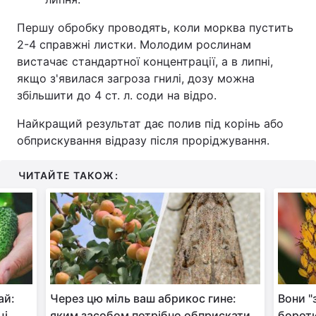
Першу обробку проводять, коли морква пустить
2-4 справжні листки. Молодим рослинам
вистачає стандартної концентрації, а в липні,
якщо з'явилася загроза гнилі, дозу можна
збільшити до 4 ст. л. соди на відро.
Найкращий результат дає полив під корінь або
обприскування відразу після проріджування.
ЧИТАЙТЕ ТАКОЖ:
ай:
Через цю міль ваш абрикос гине:
Вони "
ці
яким засобом потрібно обприскати
бороти