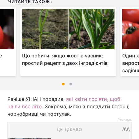
ЧИТАЙТЕ ТАКОЖ:
е
Що робити, якщо жовтіє часник:
Один х
простий рецепт з двох інгредієнтів
вирост
садівн
Раніше УНІАН порадив,
які квіти посіяти, щоб
цвіли все літо
. Зокрема, можна посадити бегонії,
чорнобривці чи портулак.
Реклама