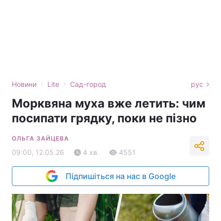
›
›
Новини
Lite
Сад-город
рус
Морквяна муха вже летить: чим
посипати грядку, поки не пізно
ОЛЬГА ЗАЙЦЕВА
09:00, 12.05.26
4 хв.
4551
Підпишіться на нас в Google