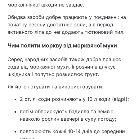
моркві ніякої шкоди не завдає.
Обидва засоби добре працюють у поєднанні: на
початку сезону достатньо золи, а в період
активного літа до неї додають тютюновий пил.
Чим полити моркву від морквяної мухи
Серед народних засобів також добре працює
сода від морквяної мухи. Її розчин відлякує
шкідника і попутно розкислює ґрунт.
Як його готувати та використовувати:
2 ст. л. соди розчиняють у 10 л води (відрі);
потім обприскують бадилля та землю
навколо рослин ввечері в суху погоду;
повторюють кожні 10-14 днів до середини
липня.