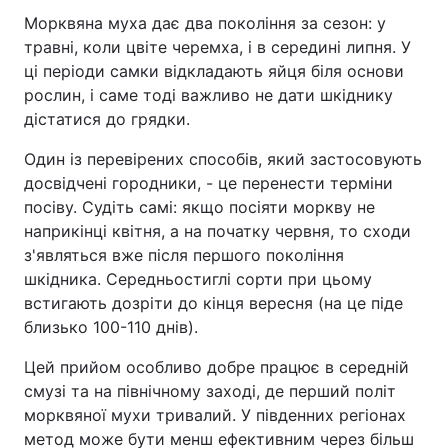
Морквяна муха дає два покоління за сезон: у
травні, коли цвіте черемха, і в середині липня. У
ці періоди самки відкладають яйця біля основи
рослин, і саме тоді важливо не дати шкіднику
дістатися до грядки.
Один із перевірених способів, який застосовують
досвідчені городники, - це перенести терміни
посіву. Судіть самі: якщо посіяти моркву не
наприкінці квітня, а на початку червня, то сходи
з'являться вже після першого покоління
шкідника. Середньостиглі сорти при цьому
встигають дозріти до кінця вересня (на це піде
близько 100-110 днів).
Цей прийом особливо добре працює в середній
смузі та на північному заході, де перший політ
морквяної мухи тривалий. У південних регіонах
метод може бути менш ефективним через більш