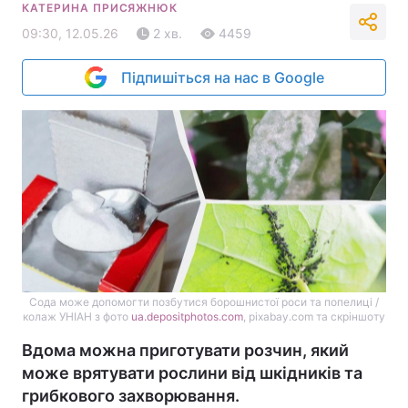
КАТЕРИНА ПРИСЯЖНЮК
09:30, 12.05.26
2 хв.
4459
Підпишіться на нас в Google
Сода може допомогти позбутися борошнистої роси та попелиці /
колаж УНІАН з фото
ua.depositphotos.com
, pixabay.com та скріншоту
Вдома можна приготувати розчин, який
може врятувати рослини від шкідників та
грибкового захворювання.