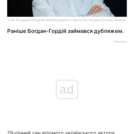
Син Богдана Бенюка мобілізувався / фото інстаграм Богдан Бенюк
Раніше Богдан-Гордій займався дубляжем.
Реклама
ad
29-річний син відомого українського актора