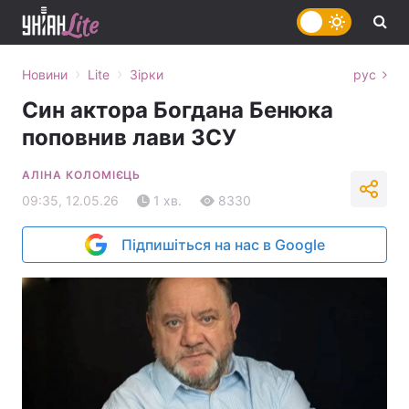
›
›
Новини
Lite
Зірки
рус
Син актора Богдана Бенюка
поповнив лави ЗСУ
АЛІНА КОЛОМІЄЦЬ
09:35, 12.05.26
1 хв.
8330
Підпишіться на нас в Google