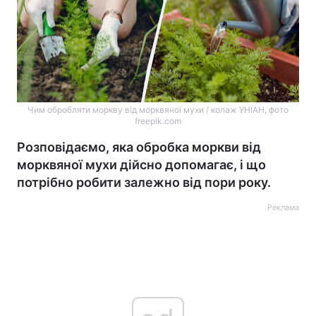
Чим обробляти моркву від морквяної мухи / колаж УНІАН, фото
freepik.com
Розповідаємо, яка обробка моркви від
морквяної мухи дійсно допомагає, і що
потрібно робити залежно від пори року.
Реклама