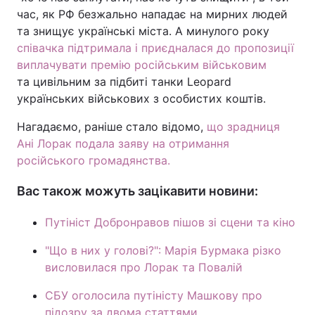
час, як РФ безжально нападає на мирних людей
Тема оформлення
та знищує українські міста. А минулого року
співачка підтримала і приєдналася до пропозиції
виплачувати премію російським військовим
та цивільним за підбиті танки Leopard
українських військових з особистих коштів.
Нагадаємо, раніше стало відомо,
що зрадниця
Ані Лорак подала заяву на отримання
російського громадянства.
Вас також можуть зацікавити новини:
Путініст Добронравов пішов зі сцени та кіно
"Що в них у голові?": Марія Бурмака різко
висловилася про Лорак та Повалій
СБУ оголосила путіністу Машкову про
підозру за двома статтями