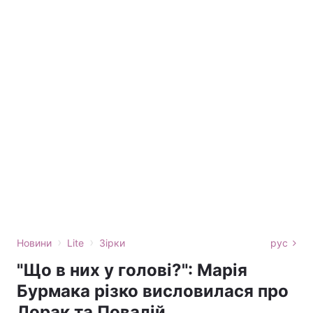
›
›
Новини
Lite
Зірки
рус
"Що в них у голові?": Марія
Бурмака різко висловилася про
Лорак та Повалій