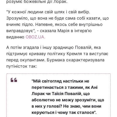
розуміє божевільні дії Лорак.
"У кожної людини свій шлях і свій вибір.
Зрозуміло, що вона не буде сама собі казати, що
вчиняє підло. Напевне, якось себе внутрішньо
виправдовує", - сказала Марія в інтерв'ю
виданню
OBOZ.UA.
А потім згадала і іншу зрадницю Повалій, яка
підтримує криваву політику Кремля та виступає
перед окупантами. Бурмака охарактеризувала
путіністок так:
"Мій світогляд настільки не
перетинається з такими, як Ані
Лорак чи Таїсія Повалій, що
абсолютно не можу зрозуміти, що
в них у голові? Не знаю, чим вони
керуються і чому так сталося".