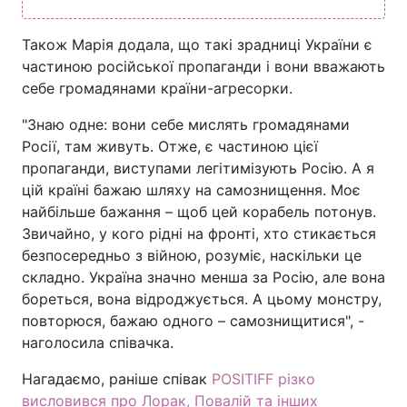
Також Марія додала, що такі зрадниці України є
частиною російської пропаганди і вони вважають
себе громадянами країни-агресорки.
"Знаю одне: вони себе мислять громадянами
Росії, там живуть. Отже, є частиною цієї
пропаганди, виступами легітимізують Росію. А я
цій країні бажаю шляху на самознищення. Моє
найбільше бажання – щоб цей корабель потонув.
Звичайно, у кого рідні на фронті, хто стикається
безпосередньо з війною, розуміє, наскільки це
складно. Україна значно менша за Росію, але вона
бореться, вона відроджується. А цьому монстру,
повторюся, бажаю одного – самознищитися", -
наголосила співачка.
Нагадаємо, раніше співак
POSITIFF різко
висловився про Лорак, Повалій та інших