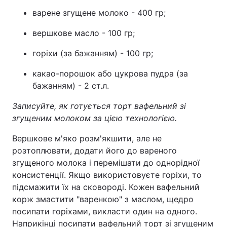
варене згущене молоко - 400 гр;
вершкове масло - 100 гр;
горіхи (за бажанням) - 100 гр;
какао-порошок або цукрова пудра (за
бажанням) - 2 ст.л.
Записуйте, як готується торт вафельний зі
згущеним молоком за цією технологією.
Вершкове м'яко розм'якшити, але не
розтоплювати, додати його до вареного
згущеного молока і перемішати до однорідної
консистенції. Якщо використовуєте горіхи, то
підсмажити їх на сковороді. Кожен вафельний
корж змастити "варенкою" з маслом, щедро
посипати горіхами, викласти один на одного.
Наприкінці посипати вафельний торт зі згущеним