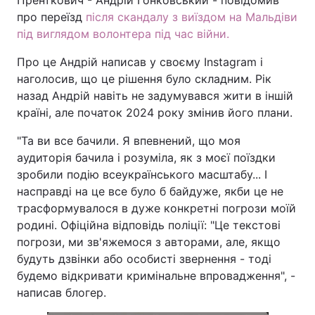
Пренткович - Андрій Гонковський - повідомив
про переїзд
після скандалу з виїздом на Мальдіви
під виглядом волонтера під час війни.
Про це Андрій написав у своєму Instagram і
наголосив, що це рішення було складним. Рік
назад Андрій навіть не задумувався жити в іншій
країні, але початок 2024 року змінив його плани.
"Та ви все бачили. Я впевнений, що моя
аудиторія бачила і розуміла, як з моєї поїздки
зробили подію всеукраїнського масштабу... І
насправді на це все було б байдуже, якби це не
трасформувалося в дуже конкретні погрози моїй
родині. Офіційна відповідь поліції: "Це текстові
погрози, ми зв'яжемося з авторами, але, якщо
будуть дзвінки або особисті звернення - тоді
будемо відкривати кримінальне впровадження", -
написав блогер.