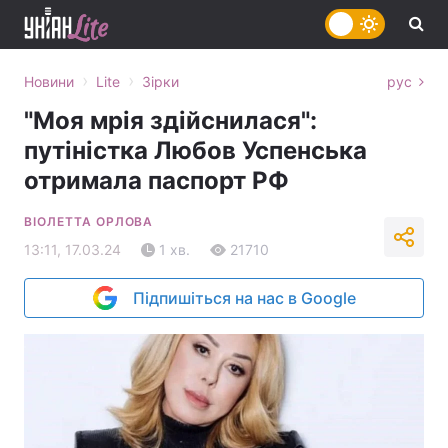
›
›
Новини
Lite
Зірки
рус
"Моя мрія здійснилася":
путіністка Любов Успенська
отримала паспорт РФ
ВІОЛЕТТА ОРЛОВА
13:11, 17.03.24
1 хв.
21710
Підпишіться на нас в Google