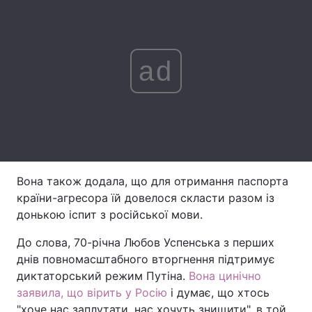
Лонгріди
ad
Відео з Youtube
Статті
Інтерв'ю
Думки
Архів
Вакансії
Контакти
Вона також додала, що для отримання паспорта
Послуги
країни-агресора їй довелося скласти разом із
донькою іспит з російської мови.
До слова, 70-річна Любов Успенська з перших
днів повномасштабного вторгнення підтримує
диктаторський режим Путіна.
Вона цинічно
заявила, що вірить у Росію
і думає, що хтось
"хоче нас заплутати, нас хочуть знищити", в той