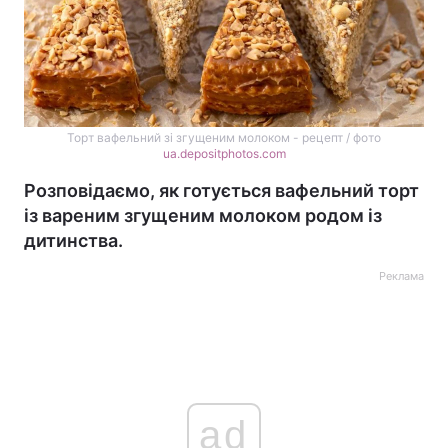
Торт вафельний зі згущеним молоком - рецепт / фото
ua.depositphotos.com
Розповідаємо, як готується вафельний торт
із вареним згущеним молоком родом із
дитинства.
Реклама
ad