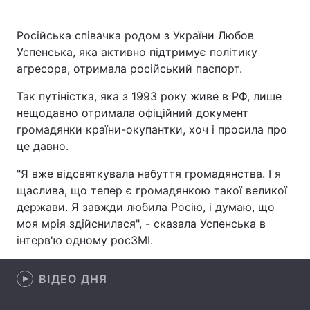
Російська співачка родом з України Любов
Успенська, яка активно підтримує політику
Головна
Війна
агресора, отримала російський паспорт.
Україна
Політика
Так путіністка, яка з 1993 року живе в РФ, лише
нещодавно отримала офіційний документ
Економіка
Світ
громадянки країни-окупантки, хоч і просила про
це давно.
Спорт
Наука
"Я вже відсвяткувала набуття громадянства. І я
Техно і зв'язок
Лайт
щаслива, що тепер є громадянкою такої великої
держави. Я завжди любила Росію, і думаю, що
Зброя
Інциденти
моя мрія здійснилася", - сказала Успенська в
інтерв'ю одному росЗМІ.
Здоров'я
Туризм
Цікавинки
Погода
ВІДЕО ДНЯ
Екологія
Регіони