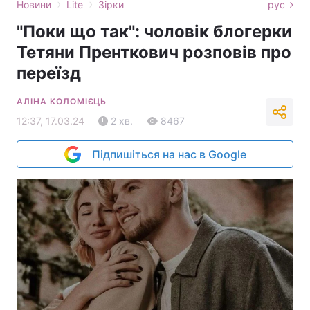
›
›
Новини
Lite
Зірки
рус
"Поки що так": чоловік блогерки
Тетяни Пренткович розповів про
переїзд
АЛІНА КОЛОМІЄЦЬ
12:37, 17.03.24
2 хв.
8467
Підпишіться на нас в Google