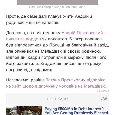
Скріншот сторіз Андрія Гонковського
Проте, де саме далі планує жити Андрій з
родиною - він не написав.
До слова, на початку року
Андрій Гонковський -
виїхав за кордон
як волонтер. Блогер повинен
був відправитися до Польщі на благодійний захід,
але опинився на Мальдівах зі своєю родиною.
Відповідні кадри потрапили в мережу, після чого
його захейтили. Згодом він писав, що отримує
погрози від невідомих.
Нагадаємо, раніше
Тетяна Пренткович відповіла
на хейт щодо відпочинку чоловіка на Мальдівах.
Реклама