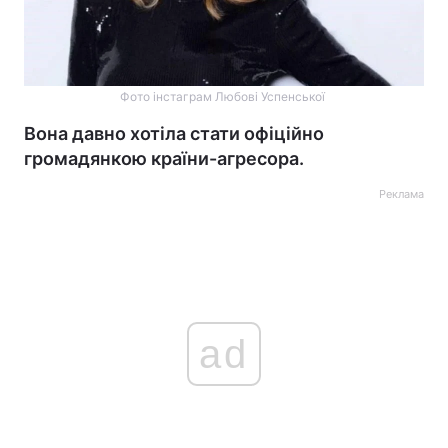
Фото інстаграм Любові Успенської
Вона давно хотіла стати офіційно
громадянкою країни-агресора.
Реклама
ad