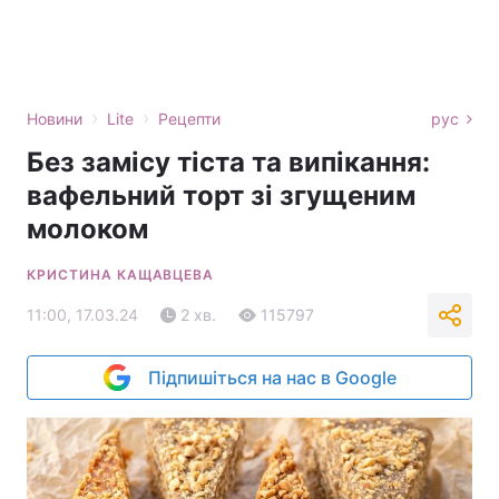
›
›
Новини
Lite
Рецепти
рус
Без замісу тіста та випікання:
вафельний торт зі згущеним
молоком
КРИСТИНА КАЩАВЦЕВА
11:00, 17.03.24
2 хв.
115797
Підпишіться на нас в Google