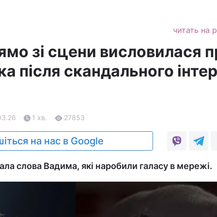
читать на 
ямо зі сцени висловилася п
ка після скандального інте
03.26
1 хв.
27853
іться на нас в Google
ла слова Вадима, які наробили галасу в мережі.