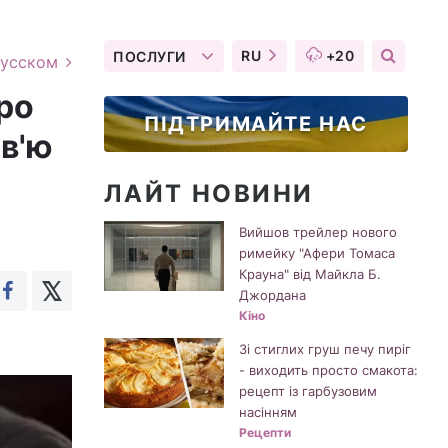
RU
+20
ПОСЛУГИ
русском
ро
ПІДТРИМАЙТЕ НАС
рв'ю
ЛАЙТ НОВИНИ
Вийшов трейлер нового
римейку "Афери Томаса
Крауна" від Майкла Б.
Джордана
Кіно
Зі стиглих груш печу пиріг
- виходить просто смакота:
рецепт із гарбузовим
насінням
Рецепти