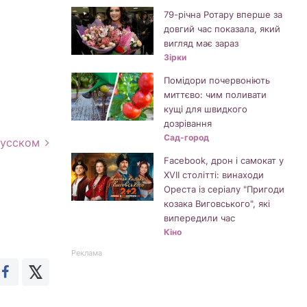
79-річна Ротару вперше за
довгий час показала, який
вигляд має зараз
Зірки
Помідори почервоніють
миттєво: чим поливати
кущі для швидкого
дозрівання
Сад-город
русском
Facebook, дрон і самокат у
XVII столітті: винаходи
Ореста із серіалу "Пригоди
козака Виговського", які
випередили час
Кіно
Реклама