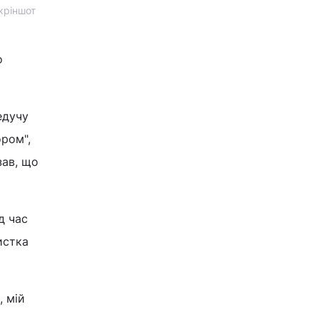
кріншот
о
едучу
ором",
зав, що
д час
истка
, мій