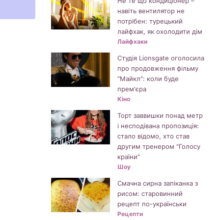
Не те що кондиціонер –
навіть вентилятор не
потрібен: турецький
лайфхак, як охолодити дім
Лайфхаки
Студія Lionsgate оголосила
про продовження фільму
"Майкл": коли буде
прем'єра
Кіно
Торт заввишки понад метр
і несподівана пропозиція:
стало відомо, хто став
другим тренером "Голосу
країни"
Шоу
Смачна сирна запіканка з
рисом: старовинний
рецепт по-українськи
Рецепти