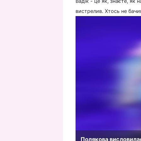
Вадік - це як, знаєте, як 
вистрелив. Хтось не бачив
Полякова висловилас