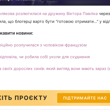
олякова розлютилася на дружину Віктора Павліка
через
ила, що блогерці варто бути "готовою отримати…" у відп
кавити новини:
іційно розлучилася з чоловіком-французом
відповіла, чи робила собі уколи для схуднення
а своїх дорослих синів: який вигляд вони мають зараз (
ІТЬ ПРОЄКТУ
ПІДТРИМАЙТЕ НАС