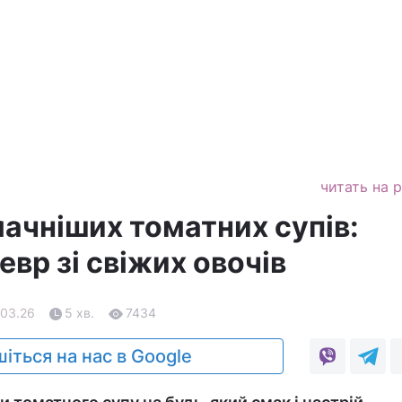
читать на 
ачніших томатних супів:
вр зі свіжих овочів
.03.26
5 хв.
7434
іться на нас в Google