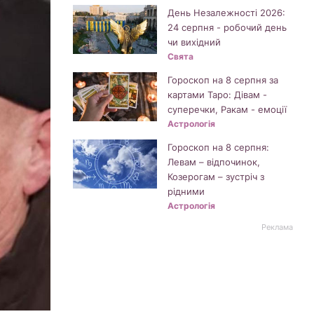
День Незалежності 2026:
24 серпня - робочий день
чи вихідний
Свята
Гороскоп на 8 серпня за
картами Таро: Дівам -
суперечки, Ракам - емоції
Астрологія
Гороскоп на 8 серпня:
Левам – відпочинок,
Козерогам – зустріч з
рідними
Астрологія
Реклама