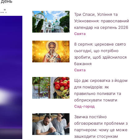
ь день
.".
Три Спаси, Успіння та
Усікновення: православний
календар на серпень 2026
Свята
8 серпня: церковне свято
сьогодні, що потрібно
зробити, щоб здійснилося
бажання
Свята
Що дає сироватка з йодом
для помідорів: як
правильно поливати та
обприскувати томати
Сад-город
Звичка постійно
обговорювати проблеми з
партнером: чому це може
зашкодити стосункам