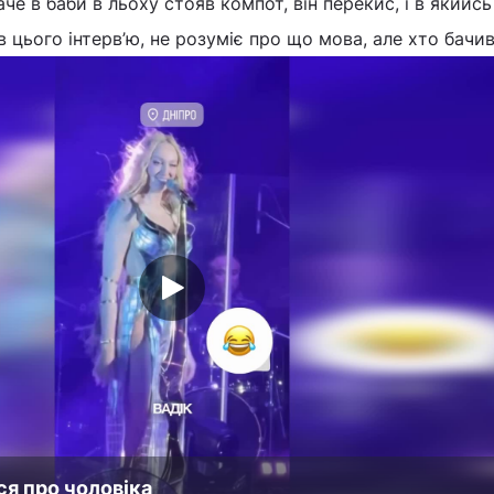
наче в баби в льоху стояв компот, він перекис, і в якийс
 цього інтерв’ю, не розуміє про що мова, але хто бачив..
я про чоловіка