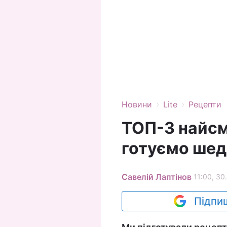
›
›
Новини
Lite
Рецепти
ТОП-3 найсм
готуємо шеде
Савелій Лаптінов
11:00, 30
Підпиш