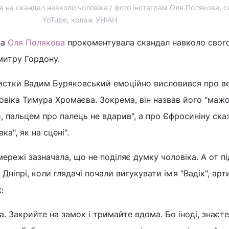
 на скандал навколо чоловіка / фото інстаграм Оля Полякова, с
YoTube, колаж УНІАН
ка
Оля Полякова
прокоментувала скандал навколо свог
Дмитру Гордону.
истки Вадим Буряковський емоційно висловився про в
ловіка Тимура Хромаєва. Зокрема, він назвав його "маж
, пальцем про палець не вдарив", а про Єфросиніну ска
ка", як на сцені".
ережі зазначала, що не поділяє думку чоловіка. А от пі
ніпрі, коли глядачі почали вигукувати ім’я "Вадік", арт
:
. Закрийте на замок і тримайте вдома. Бо іноді, знаєте