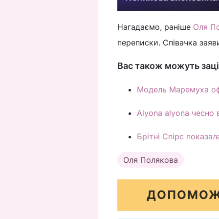
Нагадаємо, раніше
Оля П
переписки. Співачка заяв
Вас також можуть заці
Модель Маремуха оф
Alyona alyona чесно 
Брітні Спірс показал
Оля Полякова
ДОПОМОЖ