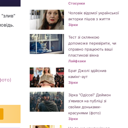
Стосунки
Чоловік відомої української
 "злив"
акторки пішов з життя
овідь.
Зірки
Тест зі склянкою
допоможе перевірити, чи
справно працюють ваші
пластикові вікна
Лайфхаки
Брат Джолі здійснив
камінг-аут
фото)
Зірки
Зірка "Одіссеї" Деймон
з'явився на публіці зі
своїми доньками-
красунями (фото)
Зірки