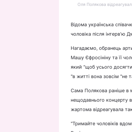
Оля Полякова відреагувала
Відома українська співач
чоловіка після інтерв'ю 
Нагадаємо, обранець арт
Машу Єфросініну та її чо
який "щоб усього досягти
"в житті вона зовсім "не та
Сама Полякова раніше в м
нещодавнього концерту в Д
жартома відреагувала так
"Тримайте чоловіків вдома