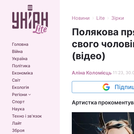
›
›
Новини
Lite
Зірки
Полякова пр
свого чолові
Головна
Війна
(відео)
Україна
Політика
Аліна Коломієць
11:23, 30.
Економіка
Світ
Підпиш
Екологія
Регіони
Спорт
Артистка прокоментува
Наука
Техно і зв'язок
Лайт
Зброя