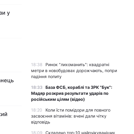
зи у
18:38
Ринок "лихоманить": квадратні
метри в новобудовах дорожчають, попри
падіння попиту
анець
18:33
База ФСБ, кораблі та ЗРК "Бук":
Мадяр розкрив результати ударів по
російським цілям (відео)
18:20
Коли їсти помідори для повного
кий
засвоєння вітамінів: вчені дали чітку
відповідь
18:09
Складено топ-10 найочікуваніших