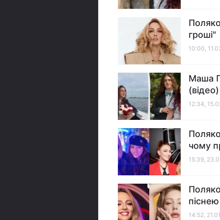
Поляков
гроші"
10:00, 11.
Маша П
(відео)
12:34, 15.
Поляко
чому п
15:39, 23.
Поляко
піснею
14:52, 21.0