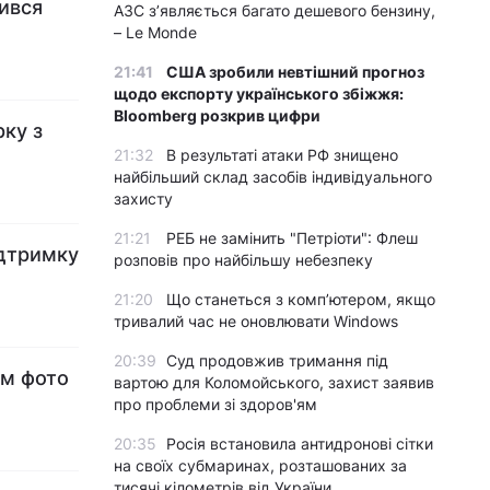
вився
АЗС з’являється багато дешевого бензину,
– Le Monde
21:41
США зробили невтішний прогноз
щодо експорту українського збіжжя:
Bloomberg розкрив цифри
рку з
21:32
В результаті атаки РФ знищено
найбільший склад засобів індивідуального
захисту
21:21
РЕБ не замінить "Петріоти": Флеш
ідтримку
розповів про найбільшу небезпеку
21:20
Що станеться з комп’ютером, якщо
тривалий час не оновлювати Windows
20:39
Суд продовжив тримання під
им фото
вартою для Коломойського, захист заявив
про проблеми зі здоров'ям
20:35
Росія встановила антидронові сітки
на своїх субмаринах, розташованих за
тисячі кілометрів від України