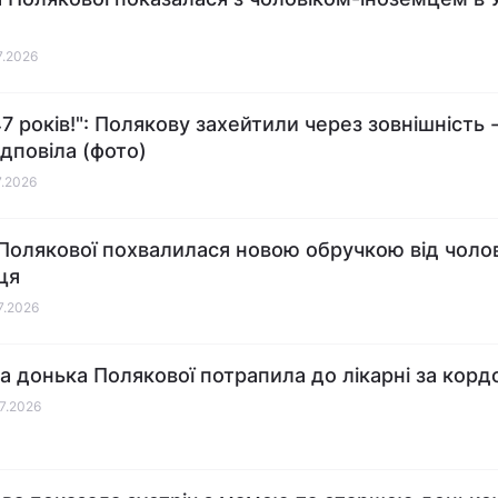
7.2026
47 років!": Полякову захейтили через зовнішність 
ідповіла (фото)
7.2026
Полякової похвалилася новою обручкою від чолов
ця
07.2026
на донька Полякової потрапила до лікарні за кор
07.2026