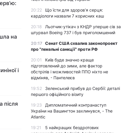
ерв’ю:
20:22
Що їсти для здоров’я серця:
кардіологи назвали 7 корисних каш
20:18
Льотчик-утікач з КНДР уперше сів за
штурвал Boeing 737 і був приголомшений
шла на
20:17
Сенат США схвалив законопроект
про "пекельні санкції" проти РФ
20:01
Київ буде значно краще
підготовлений до зими, але фактор
ніної і
обстрілів і можливостей ППО ніхто не
відміняв, - Пантелеєв
19:52
Зеленський прибув до Сербії: деталі
першого офіційного візиту
а після
19:23
Дипломатичний контранаступ
України на Вашингтон захлинувся, - The
Atlantic
19:21
5 найкращих бездротових