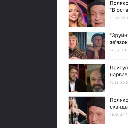
Поляко
"В оста
13:02, 09.
"Зруйн
зв'язок
17:30, 31.
Притул
нарвав
15:23, 30.
Поляко
сканда
11:23, 30.