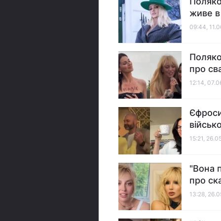
Поляко
живе в
09:44, 11.
Поляко
про св
12:14, 07.
Єфроси
військо
15:21, 26.0
"Вона 
про ск
13:28, 26.