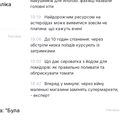
навушників для Android: фахівці назвали
ліка
головні хіти
19:19
Найдорожчим ресурсом на
астероїдах може виявитися зовсім не
платина: що кажуть вчені
Реклама
19:06
До 10 годин спізнення: через
обстріли низка поїздів курсують із
затримками
19:00
Що дає сироватка з йодом для
помідорів: як правильно поливати та
обприскувати томати
18:42
Вперед у минуле: через війну
маленькі магазини замінять супермаркети,
- експерт
а: "Була
Реклама