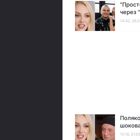
"Прост
через 
14:42, 26.
Поляко
шокова
15:16, 21.0