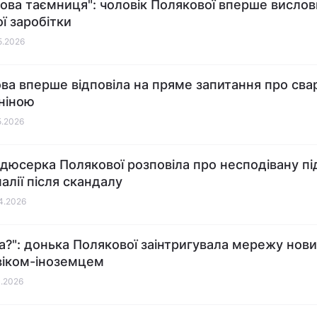
кова таємниця": чоловік Полякової вперше висло
ої заробітки
05.2026
ва вперше відповіла на пряме запитання про сва
ніною
5.2026
дюсерка Полякової розповіла про несподівану п
алії після скандалу
04.2026
на?": донька Полякової заінтригувала мережу нов
віком-іноземцем
4.2026