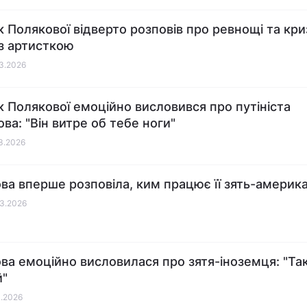
к Полякової відверто розповів про ревнощі та кри
з артисткою
03.2026
к Полякової емоційно висловився про путініста
ва: "Він витре об тебе ноги"
03.2026
ва вперше розповіла, ким працює її зять-америк
03.2026
ва емоційно висловилася про зятя-іноземця: "Та
й"
3.2026