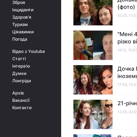
Зброя
(фото)
Інциденти
10:25, 17.0
Здоров'я
Туризм
Цікавинки
"Мені 
Погода
різко в
19:12, 15.0
Відео з Youtube
Статті
Інтерв'ю
Дочка 
Думки
інозем
Лонгріди
17:53, 12.
Архів
Вакансії
21-річ
Контакти
12:20, 02.