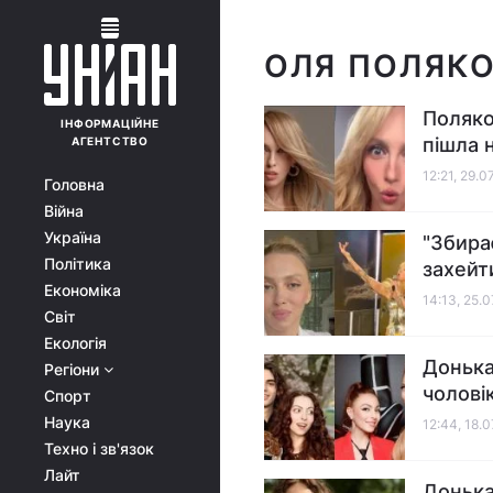
ОЛЯ ПОЛЯК
Поляко
ІНФОРМАЦІЙНЕ
пішла 
АГЕНТСТВО
12:21, 29.0
Головна
Війна
Україна
"Збира
Політика
захейт
Економіка
14:13, 25.
Світ
Екологія
Донька
Регіони
чолові
Спорт
Наука
12:44, 18.
Техно і зв'язок
Лайт
Донька