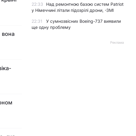
22:33
Над ремонтною базою систем Patriot
у Німеччині літали підозрілі дрони, -ЗМІ
22:31
У сумнозвісних Boeing-737 виявили
ще одну проблему
- вона
Реклама
іка-
доном