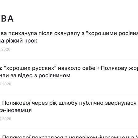
ОВА
ва психанула після скандалу з "хорошими росіяна
на різкий крок
7.2026
є "хороших русских" навколо себе": Полякову жо
или за відео з росіянином
07.2026
 Полякової через рік шлюбу публічно звернулася
ка-іноземця
07.2026
 Полякової показалася з чоловіком-іноземцем в У