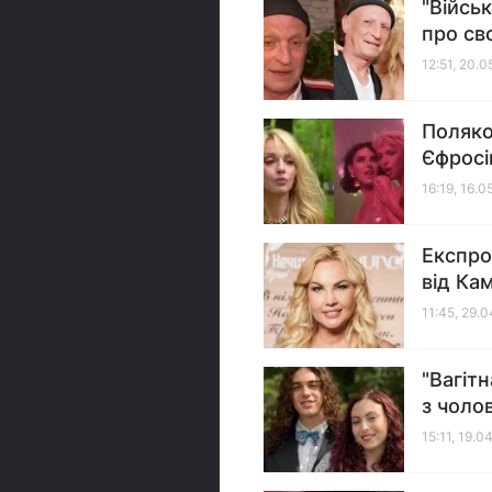
"Війсь
про св
12:51, 20.
Поляко
Єфросі
16:19, 16.0
Експро
від Кам
11:45, 29.
"Вагіт
з чоло
15:11, 19.0