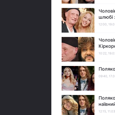
Чолові
шлюбі 
12:00, 19.
Чолові
Кіркоро
10:22, 19.
Поляко
09:40, 17.
Поляко
наївни
12:15, 11.0