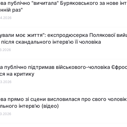
ва публічно "вичитала" Буряковського за нове інт
нній раз"
04.2026
ували моє життя": експродюсерка Полякової вий
 після скандального інтерв’ю її чоловіка
03.2026
а публічно підтримав військового-чоловіка Єфроси
ся на критику
03.2026
ва прямо зі сцени висловилася про свого чоловік
льного інтерв'ю (відео)
03.2026