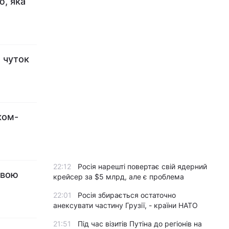
ю, яка
 чуток
ком-
22:12
Росія нарешті повертає свій ядерний
явою
крейсер за $5 млрд, але є проблема
22:01
Росія збирається остаточно
анексувати частину Грузії, - країни НАТО
21:51
Під час візитів Путіна до регіонів на