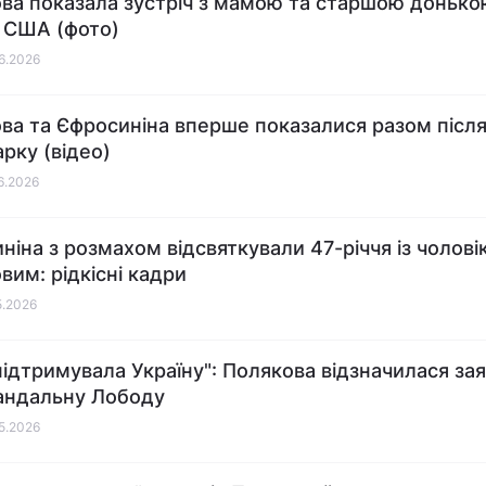
ва показала зустріч з мамою та старшою донько
 США (фото)
06.2026
ва та Єфросиніна вперше показалися разом після
арку (відео)
06.2026
ніна з розмахом відсвяткували 47-річчя із чолові
вим: рідкісні кадри
5.2026
підтримувала Україну": Полякова відзначилася за
андальну Лободу
05.2026