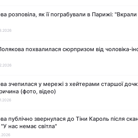
а розповіла, як її пограбували в Парижі: "Вкрали 
03.2026
олякова похвалилася сюрпризом від чоловіка-і
02.2026
ва зчепилася у мережі з хейтерами старшої дочк
ричина (фото, відео)
01.2026
ва публічно звернулася до Тіни Кароль після ска
 "У нас немає світла"
1.2026