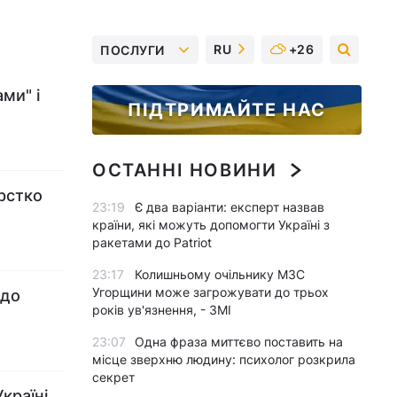
RU
+26
ПОСЛУГИ
ми" і
ПІДТРИМАЙТЕ НАС
ОСТАННІ НОВИНИ
рстко
23:19
Є два варіанти: експерт назвав
країни, які можуть допомогти Україні з
ракетами до Patriot
23:17
Колишньому очільнику МЗС
Угорщини може загрожувати до трьох
 до
років ув'язнення, - ЗМІ
23:07
Одна фраза миттєво поставить на
місце зверхню людину: психолог розкрила
секрет
країні