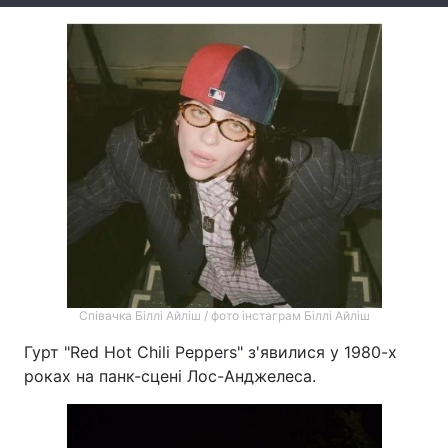
Тема оформлення
Співачка Біллі Айліш / фото інстаграм Біллі Айліш
Гурт "Red Hot Chili Peppers" з'явилися у 1980-х
роках на панк-сцені Лос-Анджелеса.