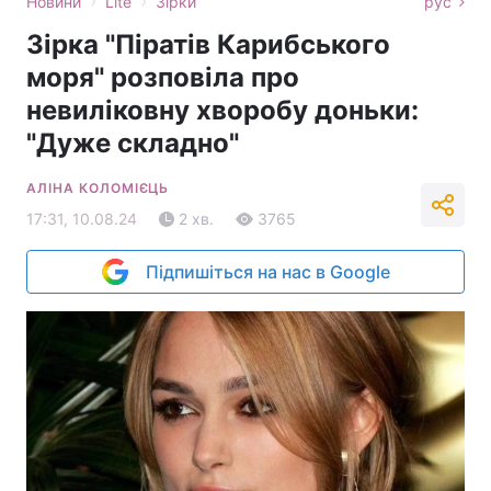
›
›
Новини
Lite
Зірки
рус
Зірка "Піратів Карибського
моря" розповіла про
невиліковну хворобу доньки:
"Дуже складно"
АЛІНА КОЛОМІЄЦЬ
17:31, 10.08.24
2 хв.
3765
Підпишіться на нас в Google