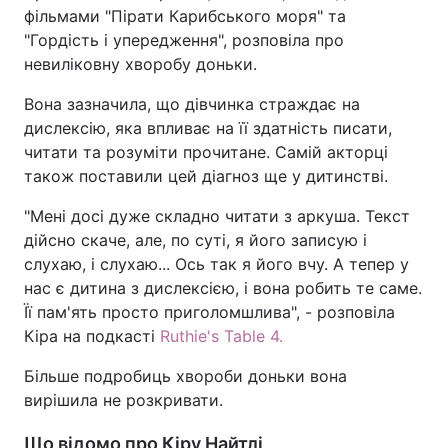
фільмами "Пірати Карибського моря" та
"Гордість і упередження", розповіла про
невиліковну хворобу доньки.
Вона зазначила, що дівчинка страждає на
дислексію, яка впливає на її здатність писати,
читати та розуміти прочитане. Самій акторці
також поставили цей діагноз ще у дитинстві.
"Мені досі дуже складно читати з аркуша. Текст
дійсно скаче, але, по суті, я його записую і
слухаю, і слухаю... Ось так я його вчу. А тепер у
нас є дитина з дислексією, і вона робить те саме.
Її пам'ять просто приголомшлива", - розповіла
Кіра на подкасті
Ruthie's Table 4.
Більше подробиць хвороби доньки вона
вирішила не розкривати.
Що відомо про Кіру Найтлі