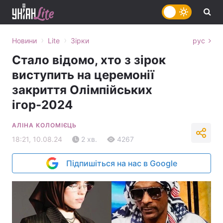
›
›
Новини
Lite
Зірки
рус
Стало відомо, хто з зірок
виступить на церемонії
закриття Олімпійських
ігор-2024
АЛІНА КОЛОМІЄЦЬ
18:21, 10.08.24
2 хв.
4267
Підпишіться на нас в Google