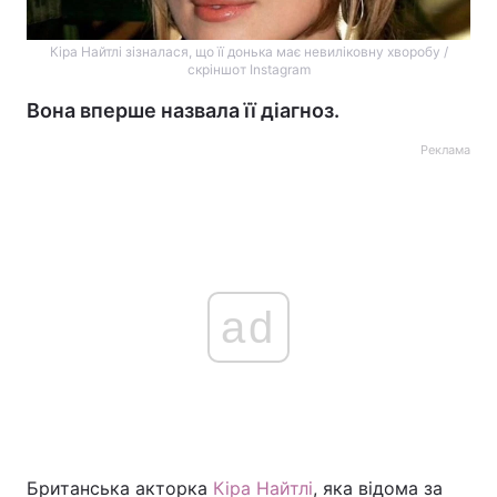
Кіра Найтлі зізналася, що її донька має невиліковну хворобу /
скріншот Instagram
Вона вперше назвала її діагноз.
Реклама
ad
Британська акторка
Кіра Найтлі
, яка відома за