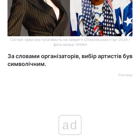
Світові зірки виступатимуть на закритті Олімпійських ігор-2024 /
фото колаж УНІАН
За словами організаторів, вибір артистів був
символічним.
Реклама
ad