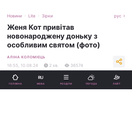
›
›
Новини
Lite
Зірки
рус
Женя Кот привітав
новонароджену доньку з
особливим святом (фото)
АЛІНА КОЛОМІЄЦЬ
16:55, 10.08.24
2 хв.
36574
RU
Підпишіться на нас в Google
МОВА
ГОЛОВНА
РОЗДІЛИ
ПОГОДА
ЛАЙТ