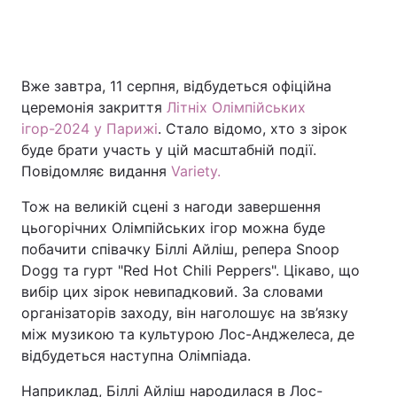
Головна
Війна
Вже завтра, 11 серпня, відбудеться офіційна
церемонія закриття
Літніх Олімпійських
Україна
Політика
ігор-2024 у Парижі
. Стало відомо, хто з зірок
буде брати участь у цій масштабній події.
Економіка
Світ
Повідомляє видання
Variety.
Спорт
Наука
Тож на великій сцені з нагоди завершення
цьогорічних Олімпійських ігор можна буде
Техно і зв'язок
Лайт
побачити співачку Біллі Айліш, репера Snoop
Dogg та гурт "Red Hot Chili Peppers". Цікаво, що
Зброя
Інциденти
вибір цих зірок невипадковий. За словами
Здоров'я
Туризм
організаторів заходу, він наголошує на зв’язку
між музикою та культурою Лос-Анджелеса, де
Цікавинки
Погода
відбудеться наступна Олімпіада.
Екологія
Регіони
Наприклад, Біллі Айліш народилася в Лос-