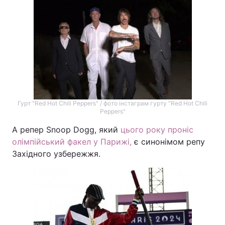
Гурт "Red Hot Chili Peppers" / фото інстаграм гурту "Red Hot Chili
Peppers"
А репер Snoop Dogg, який
цього року проніс
олімпійський факел у Парижі,
є синонімом репу
Західного узбережжя.