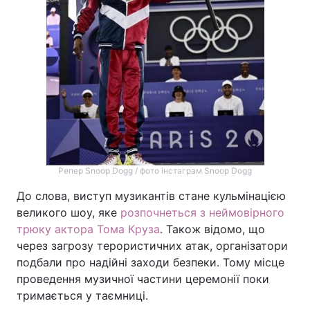
Репер Snoop Dogg / фото інстаграм Snoop Dogg
До слова, виступ музикантів стане кульмінацією
великого шоу, яке
розпочнеться з неймовірного
трюку актора Тома Круза
. Також відомо, що
через загрозу терористичних атак, організатори
подбали про надійні заходи безпеки. Тому місце
проведення музичної частини церемонії поки
тримається у таємниці.