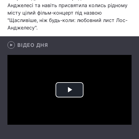
Анджелесі та навіть присвятила колись рідному
Лонгріди
місту цілий фільм-концерт під назвою
"Щасливіше, ніж будь-коли: любовний лист Лос-
Анджелесу".
Відео з Youtube
Статті
Інтерв'ю
Думки
ВІДЕО ДНЯ
Архів
Вакансії
Контакти
Послуги
Play
Video