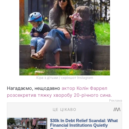
Кіра з дітьми / скріншот Instagram
Нагадаємо, нещодавно
актор Колін Фаррел
розсекретив тяжку хворобу 20-річного сина.
Реклама