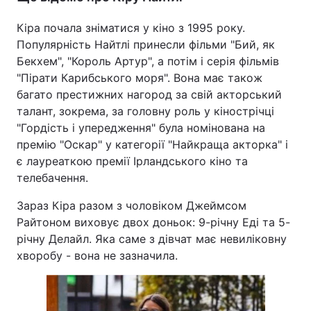
Кіра почала зніматися у кіно з 1995 року.
Популярність Найтлі принесли фільми "Бий, як
Бекхем", "Король Артур", а потім і серія фільмів
"Пірати Карибського моря". Вона має також
багато престижних нагород за свій акторський
талант, зокрема, за головну роль у кінострічці
"Гордість і упередження" була номінована на
премію "Оскар" у категорії "Найкраща акторка" і
є лауреаткою премії Ірландського кіно та
телебачення.
Зараз Кіра разом з чоловіком Джеймсом
Райтоном виховує двох доньок: 9-річну Еді та 5-
річну Делайл. Яка саме з дівчат має невиліковну
хворобу - вона не зазначила.