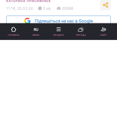
КАТЕРИНА ПРИСЯЖНЮК
11:18, 25.03.24
3 хв.
20586
Підпишіться на нас в Google
RU
МОВА
ГОЛОВНА
РОЗДІЛИ
ПОГОДА
ЛАЙТ
Стало відомо, як найкраще вирощувати деякі квіти / колаж УНІАН з
фото
ua.depositphotos.com
Не гайте часу - саме зараз час дізнатися, які
квіти починають рости в березні-квітні, щоб
якнайшвидше зайнятися розсадою чи