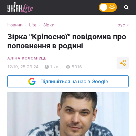
›
›
Новини
Lite
Зірки
рус
Зірка "Кріпосної" повідомив про
поповнення в родині
АЛІНА КОЛОМІЄЦЬ
12:19, 25.03.24
1 хв.
8016
Підпишіться на нас в Google