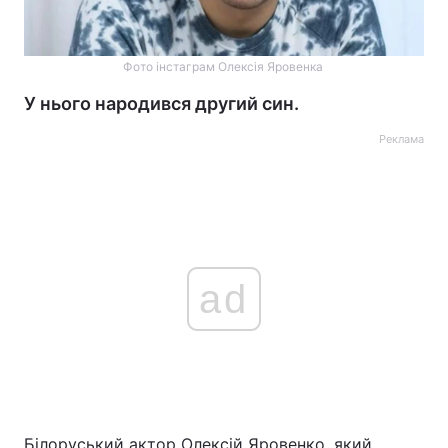
Фото інстаграм Олексія Яровенка
У нього народився другий син.
Реклама
ad
Білоруський актор Олексій Яровенко, який