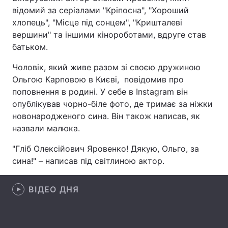
відомий за серіалами "Кріпосна", "Хороший
хлопець", "Місце під сонцем", "Кришталеві
вершини" та іншими кінороботами, вдруге став
Головна
Війна
батьком.
Україна
Політика
Чоловік, який живе разом зі своєю дружиною
Ольгою Карповою в Києві, повідомив про
Економіка
Світ
поповнення в родині. У себе в Instagram він
опублікував чорно-біле фото, де тримає за ніжки
Спорт
Наука
новонародженого сина. Він також написав, як
назвали малюка.
Техно і зв'язок
Лайт
"Гліб Олексійович Яровенко! Дякую, Ольго, за
Зброя
Інциденти
сина!" – написав під світлиною актор.
Здоров'я
Туризм
ВІДЕО ДНЯ
Цікавинки
Погода
Екологія
Регіони