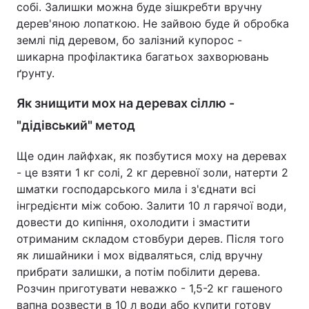
собі. Залишки можна буде зішкребти вручну
дерев'яною лопаткою. Не зайвою буде й обробка
землі під деревом, бо залізний купорос -
шикарна профілактика багатьох захворювань
ґрунту.
Як знищити мох на деревах сіллю -
"дідівський" метод
Ще один лайфхак, як позбутися моху на деревах
- це взяти 1 кг солі, 2 кг деревної золи, натерти 2
шматки господарського мила і з'єднати всі
інгредієнти між собою. Залити 10 л гарячої води,
довести до кипіння, охолодити і змастити
отриманим складом стовбури дерев. Після того
як лишайники і мох відваляться, слід вручну
прибрати залишки, а потім побілити дерева.
Розчин приготувати неважко - 1,5-2 кг гашеного
вапна розвести в 10 л води або купити готову