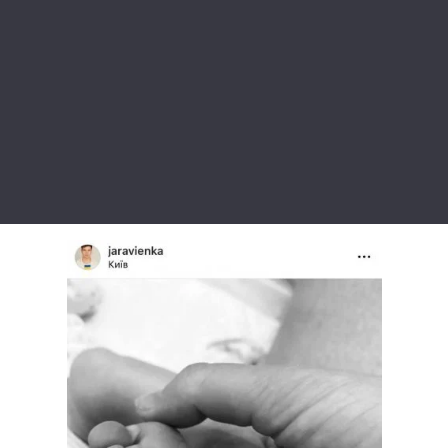
Лонгріди
Відео з Youtube
Статті
Інтерв'ю
Думки
Архів
Вакансії
Контакти
Послуги