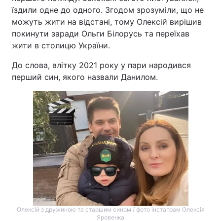
їздили одне до одного. Згодом зрозуміли, що не
можуть жити на відстані, тому Олексій вирішив
покинути заради Ольги Білорусь та переїхав
жити в столицю України.
До слова, влітку 2021 року у пари народився
перший син, якого назвали Данилом.
Олексій з дружиною та старшим сином / фото інстаграм Олексія
Яровенка