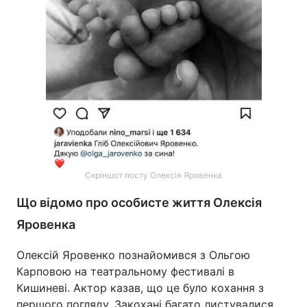
Тема оформлення
Скріншот посту Олексія Яровенка
Що відомо про особисте життя Олексія
Яровенка
Олексій Яровенко познайомився з Ольгою
Карповою на театральному фестивалі в
Кишиневі. Актор казав, що це було кохання з
першого погляду. Закохані багато листувалися,