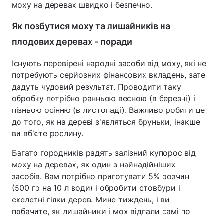
моху на деревах швидко і безпечно.
Як позбутися моху та лишайників на
плодових деревах - поради
Існують перевірені народні засоби від моху, які не
потребують серйозних фінансових вкладень, зате
дадуть чудовий результат. Проводити таку
обробку потрібно ранньою весною (в березні) і
пізньою осінню (в листопаді). Важливо робити це
до того, як на дереві з'являться бруньки, інакше
ви вб'єте рослину.
Багато городників радять залізний купорос від
моху на деревах, як один з найнадійніших
засобів. Вам потрібно приготувати 5% розчин
(500 гр на 10 л води) і обробити стовбури і
скелетні гілки дерев. Мине тиждень, і ви
побачите, як лишайники і мох відпали самі по