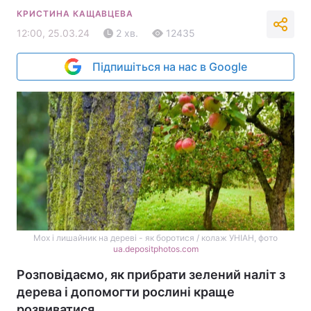
КРИСТИНА КАЩАВЦЕВА
12:00, 25.03.24
2 хв.
12435
Підпишіться на нас в Google
Мох і лишайник на дереві - як боротися / колаж УНІАН, фото
ua.depositphotos.com
Розповідаємо, як прибрати зелений наліт з
дерева і допомогти рослині краще
розвиватися.