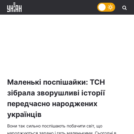
Маленькі поспішайки: ТСН
зібрала зворушливі історії
передчасно народжених
українців
Вони так сильно поспішають побачити світ, що
народжуються зарано і геть маленькими. Сьогодні в