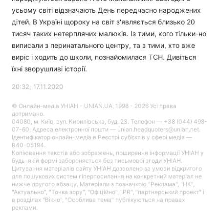
усьому світі відзначають День передчасно народжених
дітей. В Україні щороку на світ з'являється близько 20
тисяч таких нетерплячих малюків. Із тими, кого тільки-но
виписали з перинатального центру, та з тими, хто вже
виріс і ходить до школи, познайомилася ТСН. Дивіться
їхні зворушливі історії.
20:32, 17.11.2020
© Онлайн-медіа УНІАН - UNIAN.UA, 1998 - 2026 Усі права
дотримано.
04080, м. Київ, вул. Кирилівська, буд. 23. Телефон — +38 (044) 498-
07-60. Адреса електронної пошти — unian.headquoters@unian.net.
Ідентифікатор онлайн-медіа в Реєстрі суб’єктів у сфері медіа —
R40-05194.
Копіювання текстів або зображень, поширення інформації УНІАН у
будь-якій формі забороняється без письмової згоди УНІАН.
Цитування матеріалів сайту УНІАН дозволено за умови відкритого
для пошукових систем гіперпосилання на конкретний матеріал не
нижче другого абзацу. Матеріали з позначкою "Реклама", "НК",
"Актуально", "Точка зору", "Офіційно", "PR", "партнерський проект" і
в розділах "Вікно", "Особлива тема" публікуються на правах
реклами.