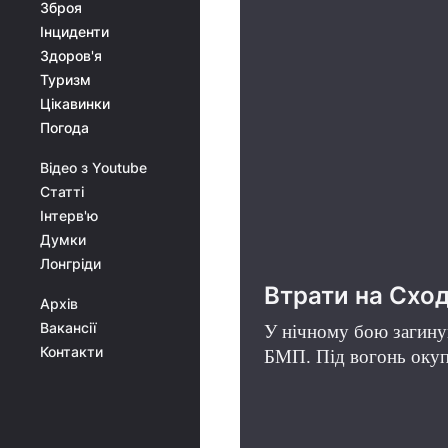
Зброя
Інциденти
Здоров'я
Туризм
Цікавинки
Погода
Відео з Youtube
Статті
Інтерв'ю
Думки
Лонгріди
Втрати на Сход
Архів
Вакансії
У нічному бою загинув 
Контакти
БМП. Під вогонь окупа