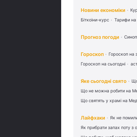
Новини економіки
Ку
Біткоіни-курс
Тарифи на
Прогноз погоди
Синоп
Гороскоп
Гороскоп на 
Гороскоп на сьогодні
ас
Яке сьогодні свято
Що
Що не можна робити на Ме
Що святять у храмі на Ме
Лайфхаки
Як не помили
Як прибрати запах поту з 