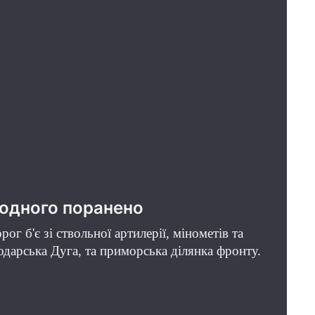
е одного поранено
г б'є зі ствольної артилерії, мінометів та
дарська Дуга, та приморська ділянка фронту.