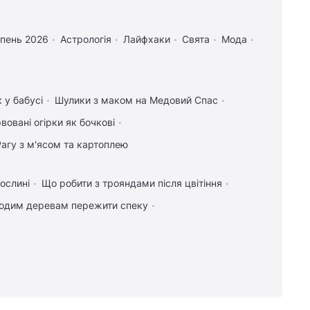
рпень 2026
Астрологія
Лайфхаки
Свята
Мода
 у бабусі
Шулики з маком на Медовий Спас
вовані огірки як бочкові
Рагу з м'ясом та картоплею
ослині
Що робити з трояндами після цвітіння
одим деревам пережити спеку