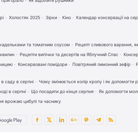
 пригорало
Як відбілити рушники
рі
Холостяк 2025
Зірки
Кіно
Календар консервації на се
икадельками та томатним соусом
Рецепт сливового варення, як
 хвилин
Рецепти випічки та десертів на Яблучний Спас
Консер
рчицею
Консервовані помідори
Повітряний лимонний зефір
 в саду в серпні
Чому змінюється колір кропу і як допомогти р
оді в серпні
Що посадити до кінця серпня
Як допомогти мол
ня врожаю цибулі та часнику