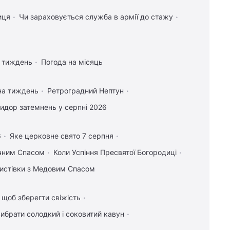
иця
Чи зараховується служба в армії до стажу
а тиждень
Погода на місяць
на тиждень
Ретроградний Нептун
идор затемнень у серпні 2026
6
Яке церковне свято 7 серпня
учним Спасом
Коли Успіння Пресвятої Богородиці
 листівки з Медовим Спасом
, щоб зберегти свіжість
вибрати солодкий і соковитий кавун