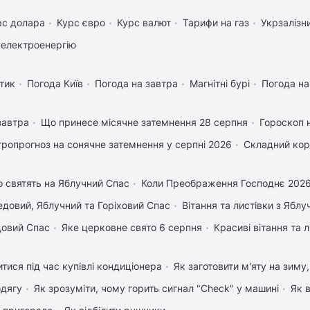
рс долара
Курс євро
Курс валют
Тарифи на газ
Укрзалізн
 електроенергію
тик
Погода Київ
Погода на завтра
Магнітні бурі
Погода н
завтра
Що принесе місячне затемнення 28 серпня
Гороскоп 
тропрогноз на сонячне затемнення у серпні 2026
Складний кор
 святять на Яблучний Спас
Коли Преображення Господнє 202
довий, Яблучний та Горіховий Спас
Вітання та листівки з Ябл
довий Спас
Яке церковне свято 6 серпня
Красиві вітання та
тися під час купівлі кондиціонера
Як заготовити м'яту на зиму
одягу
Як зрозуміти, чому горить сигнал "Check" у машині
Як 