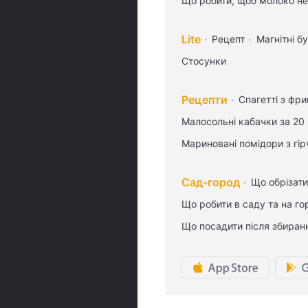
Що робити, щоб молоко не
Lite
Рецепт
Магнітні бу
Стосунки
Рецепти
Спагетті з фр
Малосольні кабачки за 20
Мариновані помідори з гі
Сад-город
Що обрізати
Що робити в саду та на гор
Що посадити після збиран