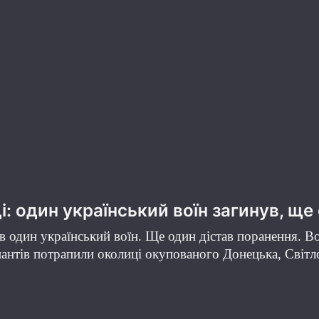
і: один український воїн загинув, щ
один український воїн. Ще один дістав поранення. Воро
нтів потрапили околиці окупованого Донецька, Світло