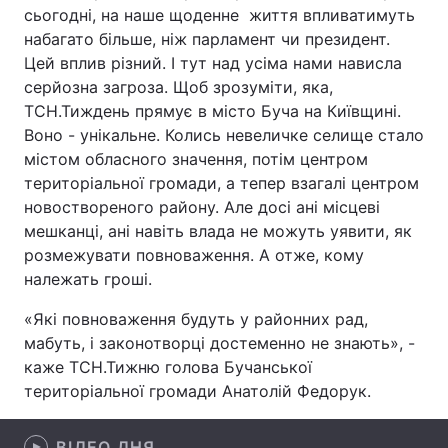
сьогодні, на наше щоденне життя впливатимуть
набагато більше, ніж парламент чи президент.
Цей вплив різний. І тут над усіма нами нависла
серйозна загроза. Щоб зрозуміти, яка,
Головна
Війна
ТСН.Тиждень прямує в місто Буча на Київщині.
Україна
Політика
Воно - унікальне. Колись невеличке селище стало
містом обласного значення, потім центром
Економіка
Світ
територіальної громади, а тепер взагалі центром
новоствореного району. Але досі ані місцеві
Спорт
Наука
мешканці, ані навіть влада не можуть уявити, як
розмежувати повноваження. А отже, кому
Техно і зв'язок
Лайт
належать гроші.
Зброя
Інциденти
«Які повноваження будуть у районних рад,
мабуть, і законотворці достеменно не знають», -
Здоров'я
Туризм
каже ТСН.Тижню голова Бучанської
територіальної громади Анатолій Федорук.
Цікавинки
Погода
Екологія
Регіони
ВІДЕО ДНЯ