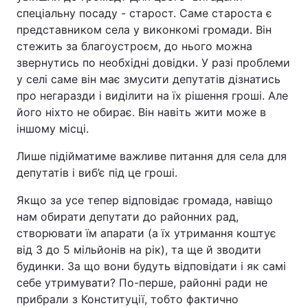
спеціальну посаду - старост. Саме староста є
представником села у виконкомі громади. Він
стежить за благоустроєм, до нього можна
звернутись по необхідні довідки. У разі проблеми
у селі саме він має змусити депутатів дізнатись
про негаразди і виділити на їх рішення гроші. Але
його ніхто не обирає. Він навіть жити може в
іншому місці.
Лише підійматиме важливе питання для села для
депутатів і виб’є під це гроші.
Якщо за усе тепер відповідає громада, навіщо
нам обирати депутати до районних рад,
створювати їм апарати (а їх утримання коштує
від 3 до 5 мільйонів на рік), та ще й зводити
будинки. За що вони будуть відповідати і як самі
себе утримувати? По-перше, районні ради не
прибрали з Конституції, тобто фактично