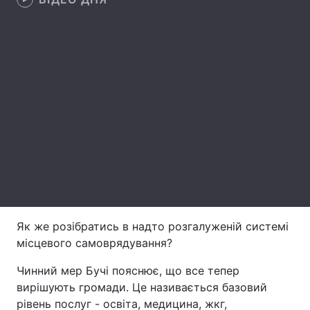
Лонгріди
Відео з Youtube
Статті
Інтерв'ю
Думки
Архів
Вакансії
Контакти
Послуги
Як же розібратись в надто розгалуженій системі
місцевого самоврядування?
Чинний мер Бучі пояснює, що все тепер
вирішують громади. Це називається базовий
рівень послуг - освіта, медицина, жкг,