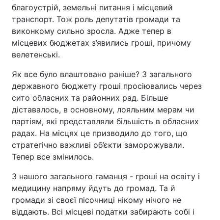
благоустрій, земельні питання і місцевий
Тема оформлення
транспорт. Тож роль депутатів громади та
виконкому сильно зросла. Адже тепер в
місцевих бюджетах з’явились гроші, причому
велетенські.
Як все було влаштовано раніше? З загального
державного бюджету гроші просіювались через
сито обласних та районних рад. Більше
діставалось, в основному, лояльним мерам чи
партіям, які представляли більшість в обласних
радах. На місцях це призводило до того, що
стратегічно важливі об’єкти заморожували.
Тепер все змінилось.
З нашого загального гаманця - гроші на освіту і
медицину напряму йдуть до громад. Та й
громади зі своєї пісочниці нікому нічого не
віддають. Всі місцеві податки забирають собі і