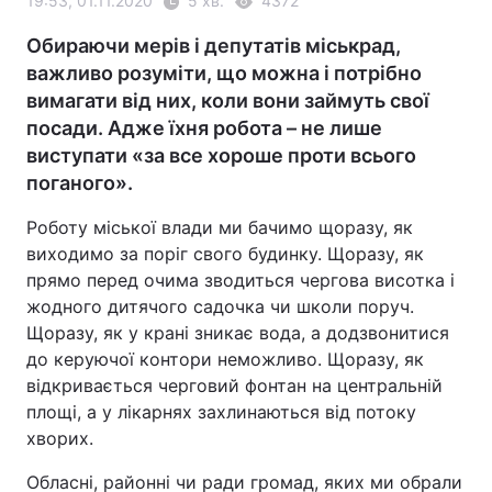
19:53, 01.11.2020
5 хв.
4372
Обираючи мерів і депутатів міськрад,
важливо розуміти, що можна і потрібно
вимагати від них, коли вони займуть свої
посади. Адже їхня робота – не лише
виступати «за все хороше проти всього
поганого».
Роботу міської влади ми бачимо щоразу, як
виходимо за поріг свого будинку. Щоразу, як
прямо перед очима зводиться чергова висотка і
жодного дитячого садочка чи школи поруч.
Щоразу, як у крані зникає вода, а додзвонитися
до керуючої контори неможливо. Щоразу, як
відкривається черговий фонтан на центральній
площі, а у лікарнях захлинаються від потоку
хворих.
Обласні, районні чи ради громад, яких ми обрали