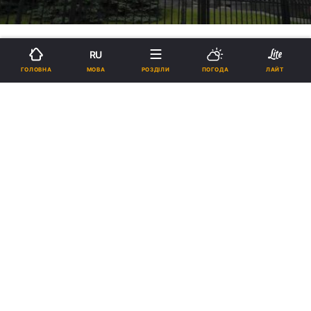
RU
МОВА
ГОЛОВНА
РОЗДІЛИ
ПОГОДА
ЛАЙТ
Конституційна криза. Чи буде
знайдено вихід
19:39, 01.11.2020
5 хв.
1688
В Україні – конституційна криза.
Конституційний суд під загрозою розпуску.
Депутати Верховної Ради розділилися і
частина з них переконана, що президент
воліє взяти КСУ під власний контроль… Чи
існує вихід з цієї складної ситуації?
Все почалося у залі Конституційного суду
України, де у закритому режимі фактично