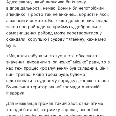
Адже закону, який визначав би їх зону
відповідальності, немає. Вони ніби непотрібний
апендикс. Просто так не викинеш, користі ніякої,
а запалитися може. Бо якщо до кінця листопада
закон про райради не приймуть, добровільне
самознищення райрад може перетворитися у
скандали, корупцію і судову тяганину, каже мер
Бучі.
«Ми, коли набували статус міста обласного
значення, виходили з ірпінської міської ради, то в
нас теж процес «розлучення» був складний. Він і
нині триває. Якщо треба буде, будемо
відстоювати в судовому порядку», - каже голова
Бучанської територіальної громади Анатолій
Федорук.
Для мешканців громад такий хаос означатиме
холодні батареї, затримку зарплат, непроїзні
дороги і суцільну плутанину з відповідальними.