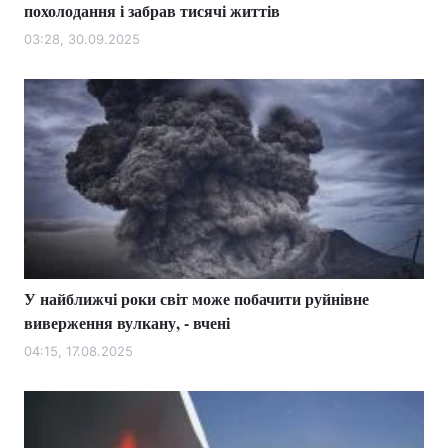
похолодання і забрав тисячі життів
03:28, 30.09.2025
У найближчі роки світ може побачити руйнівне
виверження вулкану, - вчені
04:15, 17.08.2025