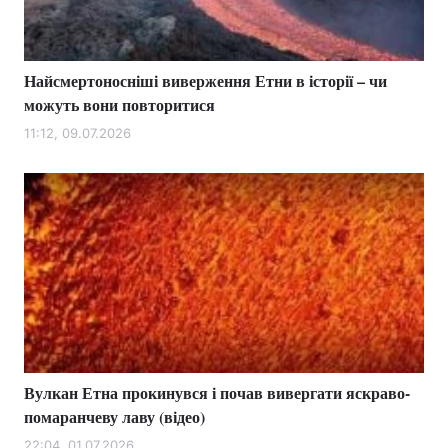
Найсмертоносніші виверження Етни в історії – чи
Головна
Війна
можуть вони повторитися
Україна
Політика
11:12, 09.07.2026
Економіка
Світ
Спорт
Наука
Техно і зв'язок
Лайт
Зброя
Інциденти
Здоров'я
Туризм
Вулкан Етна прокинувся і почав вивергати яскраво-
Цікавинки
Погода
помаранчеву лаву (відео)
Екологія
Регіони
22:04, 01.07.2026