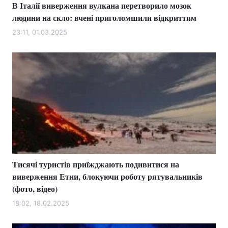
В Італії виверження вулкана перетворило мозок
людини на скло: вчені приголомшили відкриттям
23:11, 01.03.2025
Тисячі туристів приїжджають подивитися на
виверження Етни, блокуючи роботу рятувальників
(фото, відео)
18:02, 18.02.2025