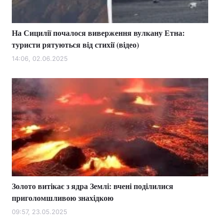
На Сицилії почалося виверження вулкану Етна:
туристи рятуються від стихії (відео)
14:06, 02.06.2025
Золото витікає з ядра Землі: вчені поділилися
приголомшливою знахідкою
09:57, 23.05.2025