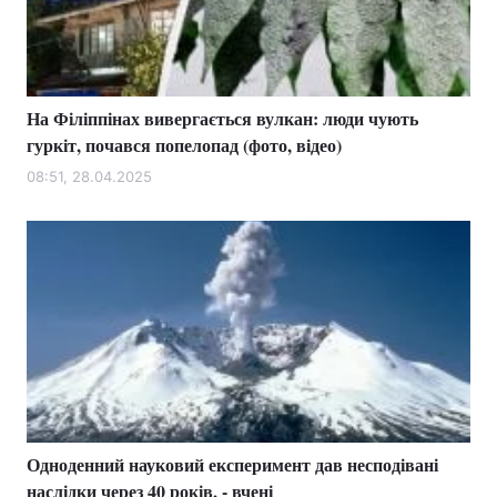
На Філіппінах вивергається вулкан: люди чують
гуркіт, почався попелопад (фото, відео)
08:51, 28.04.2025
Одноденний науковий експеримент дав несподівані
наслідки через 40 років, - вчені