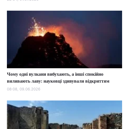
Лонгріди
Відео з Youtube
Статті
Інтерв'ю
Думки
Архів
Вакансії
Контакти
Чому одні вулкани вибухають, а інші спокійно
Послуги
виливають лаву: науковці здивували відкриттям
08:08, 09.06.2026