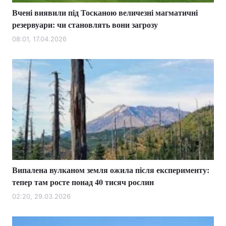
Вчені виявили під Тосканою величезні магматичні
резервуари: чи становлять вони загрозу
08:01, 17.04.2026
Випалена вулканом земля ожила після експерименту:
тепер там росте понад 40 тисяч рослин
02:20, 29.03.2026