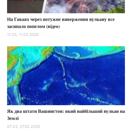
На Гаваях через потужне виверження вулкану все
засипало попелом (відео)
11:23, 11.03.2026
Як два штати Вашингтон: який найбільший вулкан на
Землі
07:23, 27.02.2026