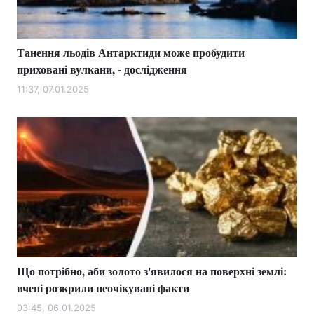
Танення льодів Антарктиди може пробудити
приховані вулкани, - дослідження
11:37, 07.01.2025
Що потрібно, аби золото з'явилося на поверхні землі:
вчені розкрили неочікувані факти
03:45, 06.01.2025