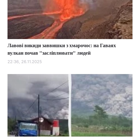
Лавові викиди заввишки з хмарочос: на Гаваях
вулкан почав "засліплювати" людей
22:36, 26.11.2025