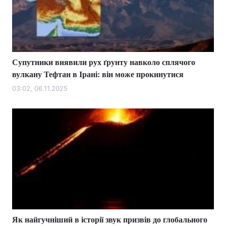
Супутники виявили рух ґрунту навколо сплячого
вулкану Тефтан в Ірані: він може прокинутися
03:02, 06.11.2025
Як найгучніший в історії звук призвів до глобального