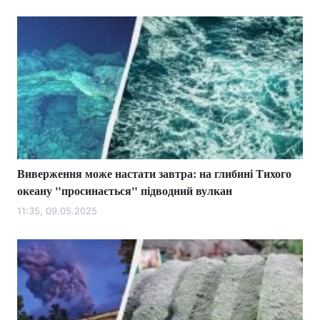
Виверження може настати завтра: на глибині Тихого
океану "просинається" підводний вулкан
11:35, 09.05.2025