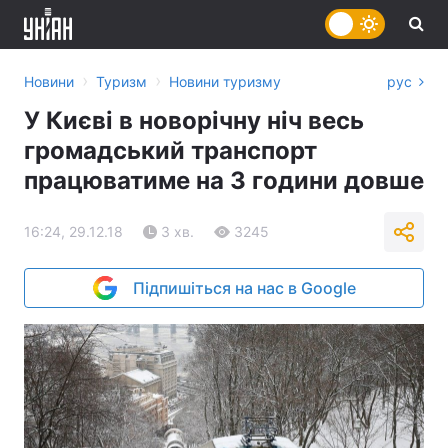
›
›
Новини
Туризм
Новини туризму
рус
У Києві в новорічну ніч весь
громадський транспорт
працюватиме на 3 години довше
16:24, 29.12.18
3 хв.
3245
Підпишіться на нас в Google