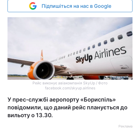
Підпишіться на нас в Google
Рейс виконує авіакомпанія SkyUp / Фото
facebook.com/skyup.airlines
У прес-службі аеропорту «Бориспіль»
повідомили, що даний рейс планується до
вильоту о 13.30.
Реклама