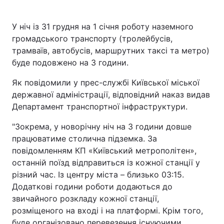
У ніч із 31 грудня на 1 січня роботу наземного
громадського транспорту (тролейбусів,
Головна
Війна
трамваїв, автобусів, маршрутних таксі та метро)
буде подовжено на 3 години.
Україна
Політика
Як повідомили у прес-службі Київської міської
Економіка
Світ
державної адміністрації, відповідний наказ видав
Департамент транспортної інфраструктури.
Спорт
Наука
"Зокрема, у новорічну ніч на 3 години довше
Техно і зв'язок
Лайт
працюватиме столична підземка. За
повідомленням КП «Київський метрополітен»,
Зброя
Інциденти
останній поїзд відправиться із кожної станції у
різний час. Із центру міста – близько 03:15.
Здоров'я
Туризм
Додаткові години роботи додаються до
Цікавинки
Погода
звичайного розкладу кожної станції,
розміщеного на вході і на платформі. Крім того,
Екологія
Регіони
буде організовано перевезення існуючими