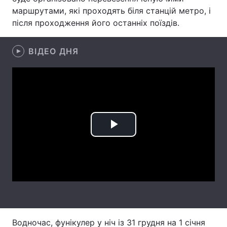
маршрутами, які проходять біля станцій метро, і
Лонгріди
після проходження його останніх поїздів.
Відео з Youtube
Статті
ВІДЕО ДНЯ
Інтерв'ю
Думки
Архів
Вакансії
Контакти
Play
Послуги
Video
Водночас, фунікулер у ніч із 31 грудня на 1 січня