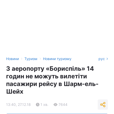
›
›
Новини
Туризм
Новини туризму
рус
З аеропорту «Бориспіль» 14
годин не можуть вилетіти
пасажири рейсу в Шарм-ель-
Шейх
13:40, 27.12.18
1 хв.
7644