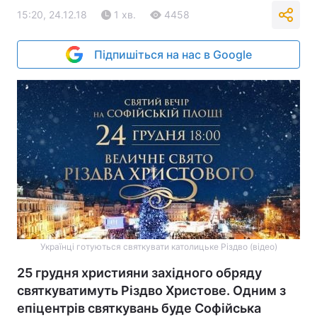
15:20, 24.12.18
1 хв.
4458
Підпишіться на нас в Google
Українці готуються святкувати католицьке Різдво (відео)
25 грудня християни західного обряду
святкуватимуть Різдво Христове. Одним з
епіцентрів святкувань буде Софійська