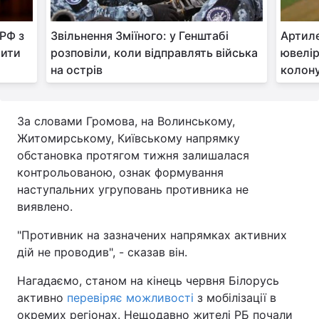
Тема оформлення
РФ з
Звільнення Зміїного: у Генштабі
Артиле
рити
розповіли, коли відправлять війська
ювелі
на острів
колону
За словами Громова, на Волинському,
Житомирському, Київському напрямку
обстановка протягом тижня залишалася
контрольованою, ознак формування
наступальних угруповань противника не
виявлено.
"Противник на зазначених напрямках активних
дій не проводив", - сказав він.
Нагадаємо, станом на кінець червня Білорусь
активно
перевіряє можливості
з мобілізації в
окремих регіонах. Нещодавно жителі РБ почали