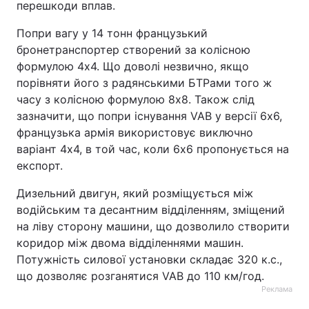
перешкоди вплав.
Попри вагу у 14 тонн французький
бронетранспортер створений за колісною
формулою 4х4. Що доволі незвично, якщо
порівняти його з радянськими БТРами того ж
часу з колісною формулою 8х8. Також слід
зазначити, що попри існування VAB у версії 6х6,
французька армія використовує виключно
варіант 4х4, в той час, коли 6х6 пропонується на
експорт.
Дизельний двигун, який розміщується між
водійським та десантним відділенням, зміщений
на ліву сторону машини, що дозволило створити
коридор між двома відділеннями машин.
Потужність силової установки складає 320 к.с.,
що дозволяє розганятися VAB до 110 км/год.
Реклама