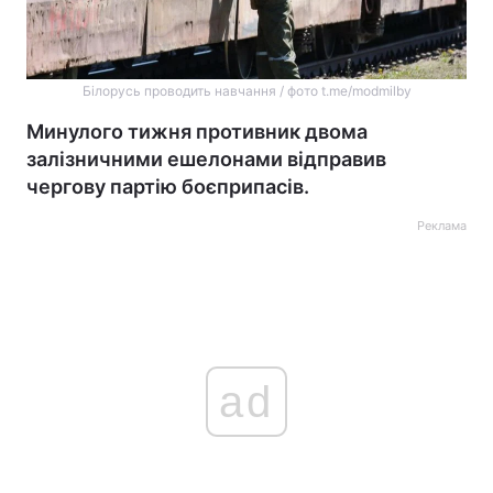
Білорусь проводить навчання / фото t.me/modmilby
Минулого тижня противник двома
залізничними ешелонами відправив
чергову партію боєприпасів.
Реклама
ad