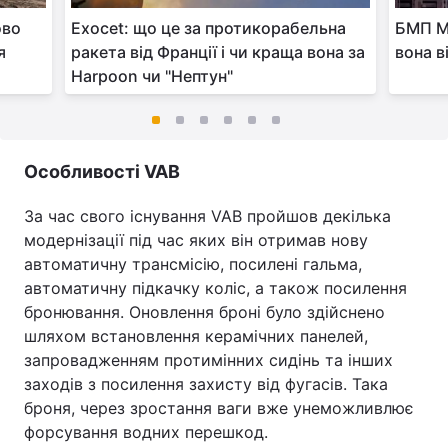
ово
Exocet: що це за протикорабельна
БМП M8
я
ракета від Франції і чи краща вона за
вона в
Harpoon чи "Нептун"
Особливості VAB
За час свого існування VAB пройшов декілька
модернізації під час яких він отримав нову
автоматичну трансмісію, посилені гальма,
автоматичну підкачку коліс, а також посилення
бронювання. Оновлення броні було здійснено
шляхом встановлення керамічних панелей,
запровадженням протимінних сидінь та інших
заходів з посилення захисту від фугасів. Така
броня, через зростання ваги вже унеможливлює
форсування водних перешкод.