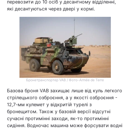
перевозити до 10 осіб у десантному відділенні,
які десантуються через двері у кормі.
Бронетранспортер VAB / Фото-Armée de Terre
Базова броня VAB захищає лише від куль легкого
стрілецького озброєння, а у якості озброєння -
12,7-мм кулемет у відкритій турелі з
бронещитом. Також у базовій версії відсутні
сучасні протимінні заходи, як-то протимінні
сидіння. Водночас машина може форсувати водні