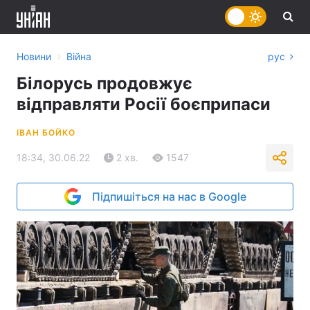
›
Новини
Війна
рус
Білорусь продовжує
відправляти Росії боєприпаси
ІВАН БОЙКО
18:34, 30.06.22
2 хв.
1547
Підпишіться на нас в Google