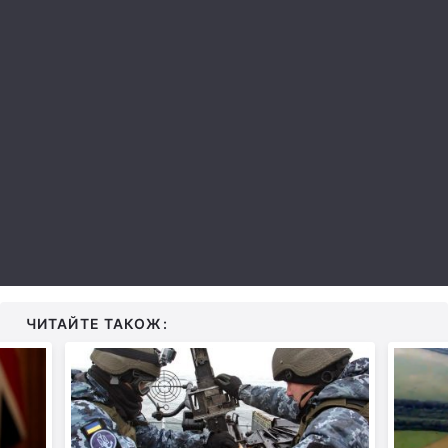
Лонгріди
Відео з Youtube
Статті
Інтерв'ю
Думки
Архів
Вакансії
Контакти
Послуги
ЧИТАЙТЕ ТАКОЖ: