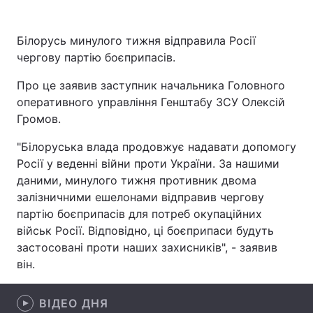
Білорусь минулого тижня відправила Росії
чергову партію боєприпасів.
Головна
Війна
Про це заявив заступник начальника Головного
Україна
Політика
оперативного управління Генштабу ЗСУ Олексій
Громов.
Економіка
Світ
"Білоруська влада продовжує надавати допомогу
Спорт
Наука
Росії у веденні війни проти України. За нашими
даними, минулого тижня противник двома
Техно і зв'язок
Лайт
залізничними ешелонами відправив чергову
партію боєприпасів для потреб окупаційних
Зброя
Інциденти
військ Росії. Відповідно, ці боєприпаси будуть
Здоров'я
Туризм
застосовані проти наших захисників", - заявив
він.
Цікавинки
Погода
ВІДЕО ДНЯ
Екологія
Регіони