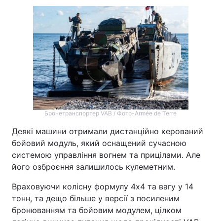
Бронетранспортер VAB / Фото-Armée de Terre
Деякі машини отримали дистанційно керований
бойовий модуль, який оснащений сучасною
системою управління вогнем та прицілами. Але
його озброєння залишилось кулеметним.
Враховуючи колісну формулу 4х4 та вагу у 14
тонн, та дещо більше у версії з посиленим
бронюванням та бойовим модулем, цілком