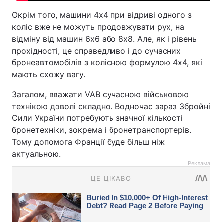
Окрім того, машини 4х4 при відриві одного з
коліс вже не можуть продовжувати рух, на
відміну від машин 6х6 або 8х8. Але, як і рівень
прохідності, це справедливо і до сучасних
бронеавтомобілів з колісною формулою 4х4, які
мають схожу вагу.
Загалом, вважати VAB сучасною військовою
технікою доволі складно. Водночас зараз Збройні
Сили України потребують значної кількості
бронетехніки, зокрема і бронетранспортерів.
Тому допомога Франції буде більш ніж
актуальною.
Реклама