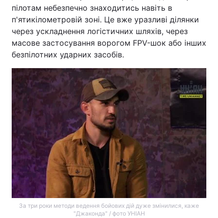
пілотам небезпечно знаходитись навіть в
п'ятикілометровій зоні. Це вже уразливі ділянки
через ускладнення логістичних шляхів, через
масове застосування ворогом FPV-шок або інших
безпілотних ударних засобів.
За три роки методи ведення бойових дій дуже змінилися, каже
"Джаконда" / фото УНІАН