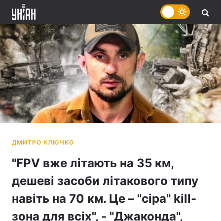
"FPV вже літають на 35 км,
дешеві засоби літакового типу
навіть на 70 км. Це – "сіра" kill-
зона для всіх", - "Джаконда",