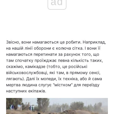
ad
Звісно, вони намагаються це робити. Наприклад,
на нашій лінії оборони є колюча сітка. І вони її
намагаються перетинати за рахунок того, що
там спочатку проїжджає певна кількість таких,
скажімо, камікадзе (тобто, це російські
військовослужбовці, які там, в прямому сенсі,
лягають). Далі їх мопеди, їх техніка, або й сама
мертва людина слугує "містком" для переїзду
наступних екіпажів.