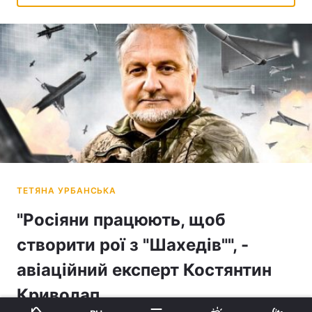
"Росіяни працюють, щоб
створити рої з "Шахедів"", -
авіаційний експерт Костянтин
Криволап