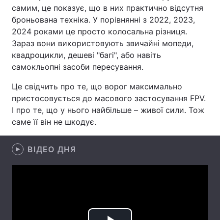
самим, це показує, що в них практично відсутня
броньована техніка. У порівнянні з 2022, 2023,
2024 роками це просто колосальна різниця.
Головна
Війна
Зараз вони використовують звичайні мопеди,
квадроцикли, дешеві "багі", або навіть
Україна
Політика
самокльопні засоби пересування.
Економіка
Світ
Це свідчить про те, що ворог максимально
пристосовується до масового застосування FPV.
Спорт
Наука
І про те, що у нього найбільше – живої сили. Тож
саме її він не шкодує.
Техно і зв'язок
Лайт
ВІДЕО ДНЯ
Зброя
Інциденти
Здоров'я
Туризм
Цікавинки
Погода
Екологія
Регіони