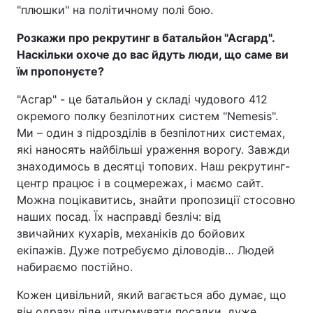
"плюшки" на політичному полі бою.
Розкажи про рекрутинг в батальйон "Асгард".
Наскільки охоче до вас йдуть люди, що саме ви
їм пропонуєте?
"Асгар" - це батальйон у складі чудового 412
окремого полку безпілотних систем "Nemesis".
Ми – один з підрозділів в безпілотних системах,
які наносять найбільші ураження ворогу. Завжди
знаходимось в десятці топових. Наш рекрутинг-
центр працює і в соцмережах, і маємо сайт.
Можна поцікавитись, знайти пропозиції стосовно
наших посад. Їх насправді безліч: від
звичайних кухарів, механіків до бойових
екіпажів. Дуже потребуємо діловодів… Людей
набираємо постійно.
Кожен цивільний, який вагається або думає, що
він одразу піде штурмувати посадки, дуже