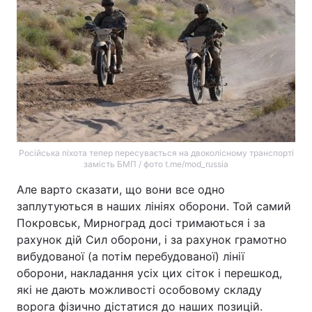
Російська піхота тепер пересувається на двоколісному транспорті
замість БМП / фото t.me/mod_russia
Але варто сказати, що вони все одно
заплутуються в наших лініях оборони. Той самий
Покровськ, Мирноград досі тримаються і за
рахунок дій Сил оборони, і за рахунок грамотно
вибудованої (а потім перебудованої) лінії
оборони, накладання усіх цих сіток і перешкод,
які не дають можливості особовому складу
ворога фізично дістатися до наших позицій.