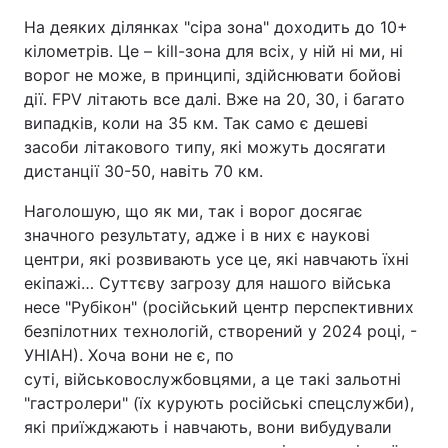
На деяких ділянках "сіра зона" доходить до 10+
кілометрів. Це – kill-зона для всіх, у ній ні ми, ні
ворог не може, в принципі, здійснювати бойові
дії. FPV літають все далі. Вже на 20, 30, і багато
випадків, коли на 35 км. Так само є дешеві
засоби літакового типу, які можуть досягати
дистанції 30-50, навіть 70 км.
Наголошую, що як ми, так і ворог досягає
значного результату, адже і в них є наукові
центри, які розвивають усе це, які навчають їхні
екіпажі… Суттєву загрозу для нашого війська
несе "Рубікон" (російський центр перспективних
безпілотних технологій, створений у 2024 році, -
УНІАН). Хоча вони не є, по
суті, військовослужбовцями, а це такі зальотні
"гастролери" (їх курують російські спецслужби),
які приїжджають і навчають, вони вибудували