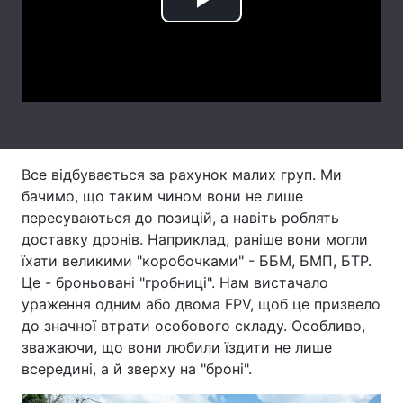
Play
Лонгріди
Video
Відео з Youtube
Статті
Інтерв'ю
Думки
Архів
Вакансії
Все відбувається за рахунок малих груп. Ми
бачимо, що таким чином вони не лише
Контакти
пересуваються до позицій, а навіть роблять
доставку дронів. Наприклад, раніше вони могли
Послуги
їхати великими "коробочками" - ББМ, БМП, БТР.
Це - броньовані "гробниці". Нам вистачало
ураження одним або двома FPV, щоб це призвело
до значної втрати особового складу. Особливо,
зважаючи, що вони любили їздити не лише
всередині, а й зверху на "броні".