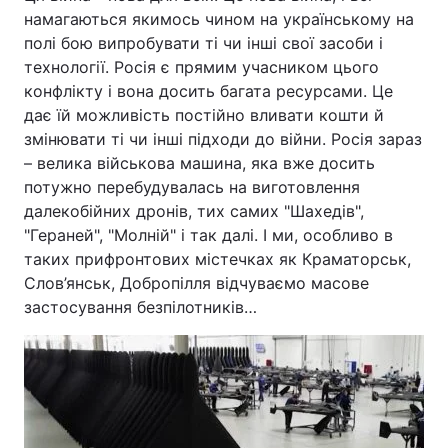
намагаються якимось чином на українському на
полі бою випробувати ті чи інші свої засоби і
технології. Росія є прямим учасником цього
конфлікту і вона досить багата ресурсами. Це
дає їй можливість постійно вливати кошти й
змінювати ті чи інші підходи до війни. Росія зараз
– велика військова машина, яка вже досить
потужно перебудувалась на виготовлення
далекобійних дронів, тих самих "Шахедів",
"Гераней", "Молній" і так далі. І ми, особливо в
таких прифронтових містечках як Краматорськ,
Слов’янськ, Добропілля відчуваємо масове
застосування безпілотників…