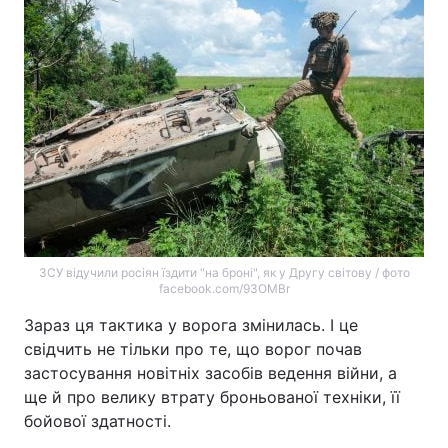
Тема оформлення
ЗСУ відучили росіян їздити "на броні", як у Другу світову / фото
facebook.com/93OMBr
Зараз ця тактика у ворога змінилась. І це
свідчить не тільки про те, що ворог почав
застосування новітніх засобів ведення війни, а
ще й про велику втрату броньованої техніки, її
бойової здатності.