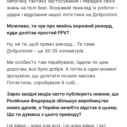
непогану тактику застосування і передачі своїх
знань на полі бою. Яскравий приклад їх роботи –
удари і відрізання нашої логістики на Добропіллі.
Можливо, ти чув про якийсь ворожий рекорд,
куди долітав простий FPV?
Ну, не те, щоб прямо рекорд… Те саме
Добропілля – це 30-35 кілометрів.
Ми особисто там перебували, їздили по цим
дорогам, все було добре. А потім в один момент
зрозуміли, що долітати почало масово.
Потестили, спробували й собі…
Зараз західні медіа часто публікують новини, що
Російська Федерація збільшує виробництво
нових дронів, а Україна начебто відстає в цьому.
Що ти думаєш з цього приводу?
Ця війна - нова для всіх. Це нова війна, і всі