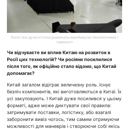
Росія теж дуже істотно розвинула виробництво безпілотників /
скриншот
Чи відчуваєте ви вплив Китаю на розвиток в
Росії цих технологій? Чи росіяни посилилися
після того, як офіційно стало відомо, що Китай
допомагає?
Китай загалом відіграє величезну роль. Існує
безліч компонентів, які виготовляються в Китаї. Їх
усі закуповують. І Китай дуже посилився у цьому
форматі, адже може диктувати свої правила:
затримувати поставки, логістику, або взагалі
заборонити вивіз чогось, тим самим отримуючи
можливості для маневрів і створюючи собі якісь