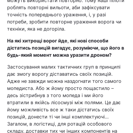
можуть використати повторно. Тому наші пілоти
роблять повторні вильоти, аби зафіксувати
точність попереднього ураження, і, у разі
потреби, зробити повторне ураження ворога чи
техніки, яка не догоріла.
На які хитрощі ворог йде, які нові способи
дістатись позицій вигадує, розуміючи, що його в
будь-який момент можна уразити дроном?
Застосування малих тактичних груп в принципі
дає змогу ворогу діставатись своїх позицій.
Адже не завжди можна наздогнати того самого
мопедиста. Або ж йому просто пощастило –
десь зістрибнув з того мопеда і ми його
втратили в якійсь лісосмузі між полями. Це дає
йому можливість все ж таки дістатись своїх
позицій, донести ті чи інші комплектуючі…
Загалом, в логістиці, для ротацій особового
складу, доставки тих чи інших компонентів на