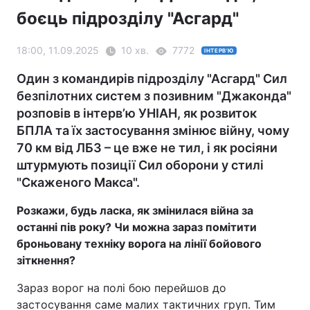
боєць підрозділу "Асгард"
18:00, 11.09.2025
10 хв.
7772
ІНТЕРВ'Ю
Один з командирів підрозділу "Асгард" Сил
безпілотних систем з позивним "Джаконда"
розповів в інтерв’ю УНІАН, як розвиток
БПЛА та їх застосування змінює війну, чому
70 км від ЛБЗ – це вже не тил, і як росіяни
штурмують позиції Сил оборони у стилі
"Скаженого Макса".
Розкажи, будь ласка, як змінилася війна за
останні пів року? Чи можна зараз помітити
броньовану техніку ворога на лінії бойового
зіткнення?
Зараз ворог на полі бою перейшов до
застосування саме малих тактичних груп. Тим