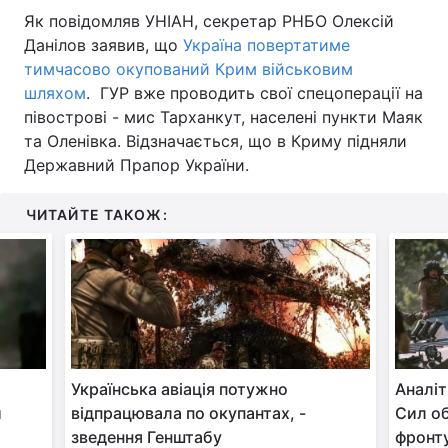
Як повідомляв УНІАН, секретар РНБО Олексій
Данілов заявив, що
Україна повертатиме
тимчасово окупований Крим військовим
шляхом
. ГУР вже проводить свої спецоперації на
півострові - мис Тарханкут, населені пункти Маяк
та Оленівка. Відзначається, що в Криму підняли
Державний Прапор України.
ЧИТАЙТЕ ТАКОЖ:
Українська авіація потужно
Аналіт
и
відпрацювала по окупантах, -
Сил об
зведення Генштабу
фронт