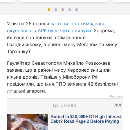
У ніч на 25 серпня
на території тимчасово
окупованого АРК було чутно вибухи
. Зокрема,
йшлося про вибухи в Сімферополі,
Гвардійському, в районі мису Меганом та мису
Тарханкут.
Гауляйтер Севастополя Михайло Розвожаєв
заявив, що в районі мису Херсонес знищили
кілька дронів. Пізніше у Міноборони РФ
повідомили, що їхня ППО виявила 42 безпілотні
літальні апарати.
Реклама