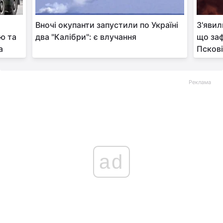
Вночі окупанти запустили по Україні
З'явил
ю та
два "Калібри": є влучання
що заф
а
Пскові
Реклама
ad