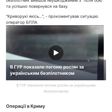
безпілотник вийшов неушкодженим з "поля бою"
та успішно повернувся на базу.
"Криворукі якісь…", - прокоментував ситуацію
оператор БПЛА.
В ГУР показали погоню росіян за
українським безпілотником
В ГУР показали погоню росіян за українським
безпілотником
Операції в Криму