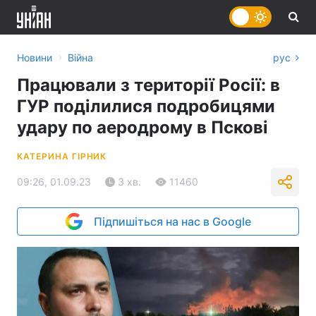
›
Новини
Війна
рус
Працювали з території Росії: в
ГУР поділилися подробицями
удару по аеродрому в Пскові
КАТЕРИНА ГІРНИК
09:26, 01.09.23
3 хв.
11460
Підпишіться на нас в Google