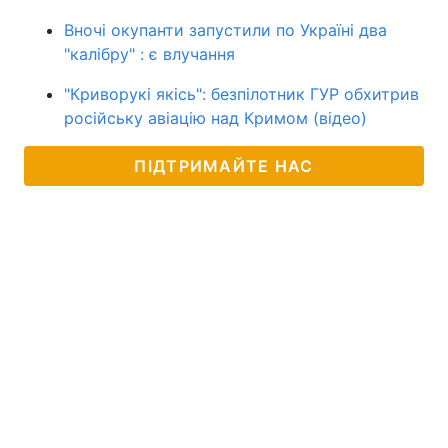
Вночі окупанти запустили по Україні два
"калібру" : є влучання
"Криворукі якісь": безпілотник ГУР обхитрив
російську авіацію над Кримом (відео)
ПІДТРИМАЙТЕ НАС