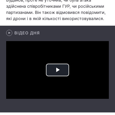
Буданов, проте не уточнив, чи була атака
здійснена співробітниками ГУР, чи російськими
Лонгріди
партизанами. Він також відмовився повідомити,
які дрони і в якій кількості використовувалися.
Відео з Youtube
Статті
ВІДЕО ДНЯ
Інтерв'ю
Думки
Архів
Вакансії
Контакти
Послуги
Play
Video