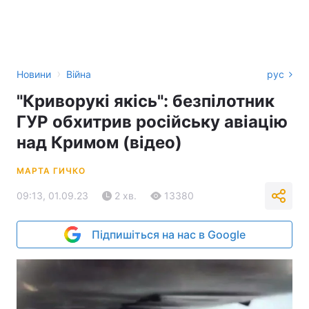
›
Новини
Війна
рус
"Криворукі якісь": безпілотник
ГУР обхитрив російську авіацію
над Кримом (відео)
МАРТА ГИЧКО
09:13, 01.09.23
2 хв.
13380
Підпишіться на нас в Google