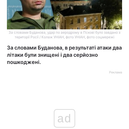
За словами Буданова, удар по аеродрому в Пскові було завдано з
території Росії / Колаж УНІАН, фото УНІАН, фото соцмережі
За словами Буданова, в результаті атаки два
літаки були знищені і два серйозно
пошкоджені.
Реклама
ad