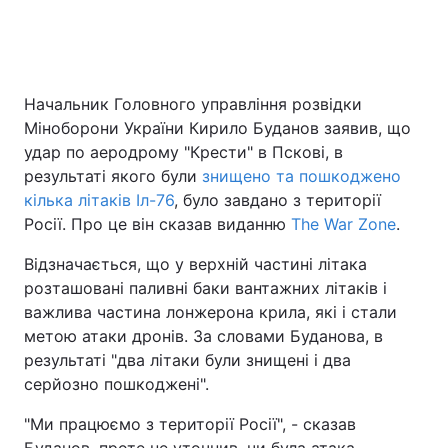
Головна
Війна
Начальник Головного управління розвідки
Міноборони України Кирило Буданов заявив, що
Україна
Політика
удар по аеродрому "Крести" в Пскові, в
Економіка
Світ
результаті якого були
знищено та пошкоджено
кілька літаків Іл-76
, було завдано з території
Спорт
Наука
Росії. Про це він сказав виданню
The War Zone
.
Техно і зв'язок
Лайт
Відзначається, що у верхній частині літака
розташовані паливні баки вантажних літаків і
Зброя
Інциденти
важлива частина лонжерона крила, які і стали
метою атаки дронів. За словами Буданова, в
Здоров'я
Туризм
результаті "два літаки були знищені і два
серйозно пошкоджені".
Цікавинки
Погода
"Ми працюємо з території Росії", - сказав
Екологія
Регіони