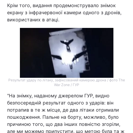
Крім того, видання продемонструвало знімок
Тема оформлення
екрану з інфрачервоної камери одного з дронів,
використаних в атаці.
Результат удару по літаку, зафіксований камерою дрона / фото The
War Zone / ГУР
"На знімку, наданому джерелом ГУР, видно
безпосередній результат одного з ударів: він
потрапив в те ж місце, де два літаки отримали
пошкодження. Пальне на борту, можливо, було
причиною того, що два інших повністю згоріли,
але ми можемо припустити, що метою була та ж