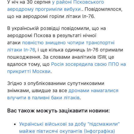
У ніч на 30 серпня
у районі Псковського
аеродрому прогриміли вибухи.
. Повідомлялося,
що на аеродромі горіли літаки Іл-76.
В українській розвідці повідомили, що на
аеродромі Пскова в результаті нічної
атаки
повністю знищено чотири транспортні
літаки Іл-76
, і ще кілька одиниць Іл-76 отримали
пошкодження. За словами аналітиків ISW, це
вдалося тому, що
Росія зосередила свою ППО на
прикритті Москви
.
Згідно з опублікованими супутниковими
знімками, швидше за все
дронами намагалися
влучити в паливні баки літаків
.
Вас також можуть зацікавити новини:
Українські військові за добу "підсмажили"
майже півтисячі окупантів (Інфографіка)