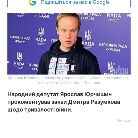
Підпишіться на нас в Google
Ярослав Юрчишин прокоментував слова Разумкова про тривалість
війни / фото УНІАН, Надя Пришляк
Народний депутат Ярослав Юрчишин
прокоментував заяви Дмитра Разумкова
щодо тривалості війни.
Реклама