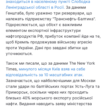
знаходиться в населеному пункті Слободка
Ленінградської області в Росії.
За даними
Генштаба, було уражено три резервуари, що
належать підприємству "Транснефть-Балтика".
Підкреслюється, що об’єкт є важливим
елементом експортної інфраструктури
нафтопродуктів РФ, прибуток компанії йде на те,
щоб Кремль продовжував військову агресію
проти України. Дані про завдані збитки ще
уточнюються.
Також ми писали, що за даними The New York
Times,
минулого місяця Київ взяв на себе
відповідальність за 10 масштабних атак.
Зазначається, що найболючішими для Москви
стали удари по балтійських портах Усть-Луга та
Приморськ, оскільки через них проходить
близько 40% морського експорту російської
нафти. Видання наводить заяву міністерства