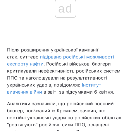
ad
Головна
Війна
Україна
Політика
Після розширення української кампанії
Економіка
Світ
атак, суттєво
підірвано російські можливості
експорту нафти
. Російські військові блогери
Спорт
Наука
критикували неефективність російських систем
Техно і зв'язок
Лайт
ППО та наголошували на результативності
українських ударів, повідомляє
Інститут
Зброя
Інциденти
вивчення війни
в звіті за підсумками 6 квітня.
Здоров'я
Туризм
Аналітики зазначили, що російський воєнний
блогер, пов’язаний із Кремлем, заявив, що
Цікавинки
Погода
постійні українські удари по російських об’єктах
"розтягують" російські сили ППО, оснащені
Екологія
Регіони