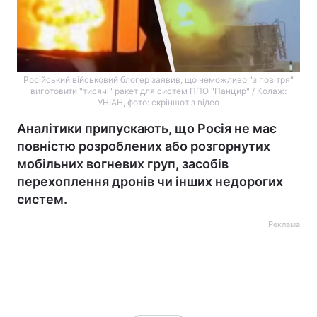
Російський військовий блогер заявив, що неможливо "з повітря"
виготовити "тисячі" ракет для систем ППО "Панцир" / Колаж:
УНІАН, фото: скріншот з відео
Аналітики припускають, що Росія не має
повністю розроблених або розгорнутих
мобільних вогневих груп, засобів
перехоплення дронів чи інших недорогих
систем.
Реклама