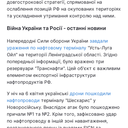
довгострокової стратегії, спрямованої на
ослаблення позицій РФ на окупованих територіях
та ускладнення утримання контролю над ними.
Війна України та Росії - останні новини
Напередодні Сили оборони України
завдали
ураження по нафтовому терміналу
"Усть-Луга
Ойл" на території Ленінградської області. Згідно
попередньої інформації, було вражено три
резервуари "Транснафти". Цей об'єкт є важливим
елементом експортної інфраструктури
нафтопродуктів РФ.
У ніч на 6 квітня українські
дрони пошкодили
нафтопроводи
терміналу "Шесхарис" у
Новоросійську. Внаслідок атак було пошкоджено
причали №1 та №2. Крім того, зафіксовано удар
по нафтопроводу в іншій зоні навантаження,
розташованого поруч із вузлами SICN та