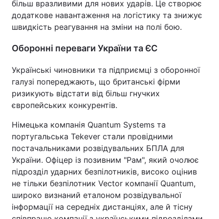
більш вразливими для нових ударів. Це створює
додаткове навантаження на логістику та знижує
швидкість реагування на зміни на полі бою.
Оборонні переваги України та ЄС
Українські чиновники та підприємці з оборонної
галузі попереджають, що британські фірми
ризикують відстати від більш гнучких
європейських конкурентів.
Німецька компанія Quantum Systems та
португальська Tekever стали провідними
постачальниками розвідувальних БПЛА для
України. Офіцер із позивним "Рам", який очолює
підрозділ ударних безпілотників, високо оцінив
не тільки безпілотник Vector компанії Quantum,
широко визнаний еталоном розвідувальної
інформації на середніх дистанціях, але й тісну
співпрацю компанії з українськими підрозділами.