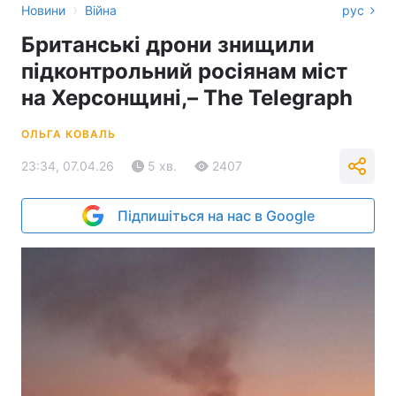
›
Новини
Війна
рус
Британські дрони знищили
підконтрольний росіянам міст
на Херсонщині,– The Telegraph
ОЛЬГА КОВАЛЬ
23:34, 07.04.26
5 хв.
2407
Підпишіться на нас в Google