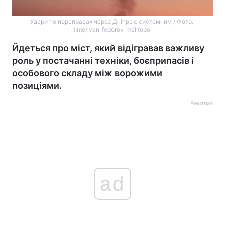
Удари по переправах через Дніпро є системним / Фото:
t.me/ivan_fedorov_melitopol
Йдеться про міст, який відігравав важливу
роль у постачанні техніки, боєприпасів і
особового складу між ворожими
позиціями.
Реклама
ad