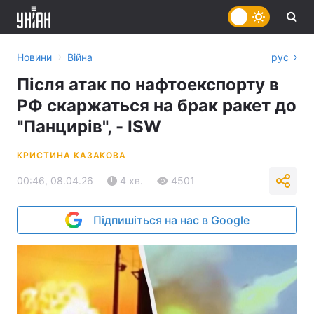
›
Новини
Війна
рус
Після атак по нафтоекспорту в
РФ скаржаться на брак ракет до
"Панцирів", - ISW
КРИСТИНА КАЗАКОВА
00:46, 08.04.26
4 хв.
4501
Підпишіться на нас в Google