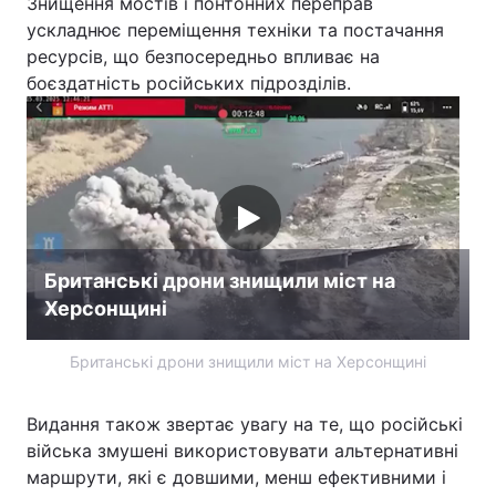
Знищення мостів і понтонних переправ
ускладнює переміщення техніки та постачання
ресурсів, що безпосередньо впливає на
боєздатність російських підрозділів.
Британські дрони знищили міст на
Херсонщині
Британські дрони знищили міст на Херсонщині
Видання також звертає увагу на те, що російські
війська змушені використовувати альтернативні
маршрути, які є довшими, менш ефективними і