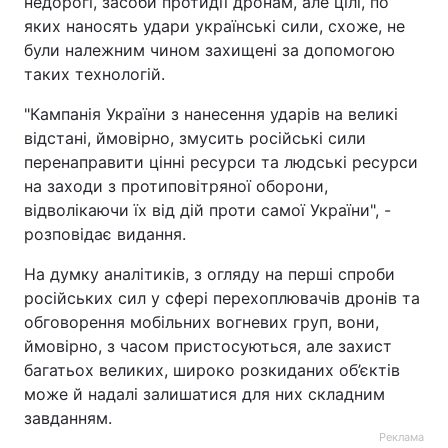
недорогі, засоби протидії дронам, але цілі, по
яких наносять удари українські сили, схоже, не
були належним чином захищені за допомогою
таких технологій.
"Кампанія України з нанесення ударів на великі
відстані, ймовірно, змусить російські сили
перенаправити цінні ресурси та людські ресурси
на заходи з протиповітряної оборони,
відволікаючи їх від дій проти самої України", -
розповідає видання.
На думку аналітиків, з огляду на перші спроби
російських сил у сфері перехоплювачів дронів та
обговорення мобільних вогневих груп, вони,
ймовірно, з часом пристосуються, але захист
багатьох великих, широко розкиданих об’єктів
може й надалі залишатися для них складним
завданням.
Реклама