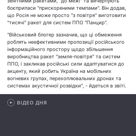
зенітними ракетами, "до межі" та вичерпують
боєприпаси "прискореними темпами". Він додав,
Лонгріди
що Росія не може просто "з повітря" виготовити
"тисячі" ракет для систем ППО "Панцир".
Відео з Youtube
Статті
"Військовий блогер зазначив, що ці обмеження
роблять неефективними пропозиції російського
Інтерв'ю
Думки
інформаційного простору щодо збільшення
Архів
Вакансії
виробництва ракет "земля-повітря" та систем
ППО, і закликав російські сили адаптуватися до
Контакти
акценту, який робить Україна на мобільних
вогневих групах, перехоплювальних дронах та
Послуги
системах акустичної розвідки", - йдеться в звіті.
ВІДЕО ДНЯ