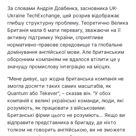
За словами Андрія Довбенка, засновника UK-
Ukraine TechExchange, цей розрив відображає
глибшу структурну проблему. Теоретично Велика
Британія мала б мати перевагу, зважаючи на її
активну підтримку України, сприятливе
нормативно-правове середовище та глобальне
домінування англійської мови. Але британським
оборонним компаніям не вдалося втілити це у
значущу промислову інтеграцію на місцях.
"Мене дивує, що жодна британська компанія не
змогла досягти таких самих масштабів, як
Quantum або Tekever", – сказав він. "У обох
компаній є великі українські команди, люди, які
розуміють, як працювати з військовими.
Британські фірми цього не розуміють… Якщо ви
відправите представника в бригаду, де ніхто
толком не говорить англійською, ви не зможете