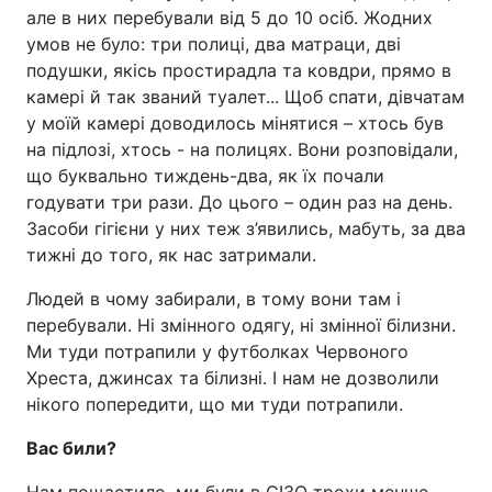
але в них перебували від 5 до 10 осіб. Жодних
умов не було: три полиці, два матраци, дві
подушки, якісь простирадла та ковдри, прямо в
камері й так званий туалет... Щоб спати, дівчатам
у моїй камері доводилось мінятися – хтось був
на підлозі, хтось - на полицях. Вони розповідали,
що буквально тиждень-два, як їх почали
годувати три рази. До цього – один раз на день.
Засоби гігієни у них теж з’явились, мабуть, за два
тижні до того, як нас затримали.
Людей в чому забирали, в тому вони там і
перебували. Ні змінного одягу, ні змінної білизни.
Ми туди потрапили у футболках Червоного
Хреста, джинсах та білизні. І нам не дозволили
нікого попередити, що ми туди потрапили.
Вас били?