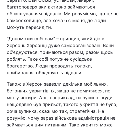
Зараз голови ОСББ, установи, лікарні,
багатоповерхівки активно займаються
облаштуванням підвалів. Ми розуміємо, що це не
бомбосховище, але хоча б є місця, де люди
можуть пересидіти.
"Допоможи собі сам" – принцип, який діє в
Херсоні. Херсонці дуже самоорганізовані. Вони
об'єднуються, тримаються разом, разом щось
роблять. Таке собі потужне сусідське
братерство. Люди проводять толоки,
прибирання, обладнують підвали…
Також в Херсон завезли декілька мобільних,
бетонних укриттів, їх, якщо не помиляюся, по
місту чотири. Але, наприклад, на зупинці, куди
нещодавно був прильот, такого укриття не було,
хоча зупинка, скажімо так, стратегічна. Не
розумію, чому зараз військова адміністрація не
займається цим питанням. Таке укриття може