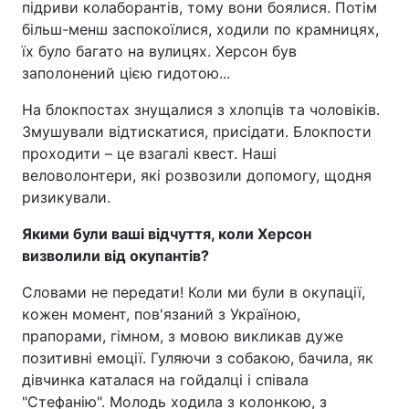
підриви колаборантів, тому вони боялися. Потім
більш-менш заспокоїлися, ходили по крамницях,
їх було багато на вулицях. Херсон був
заполонений цією гидотою...
На блокпостах знущалися з хлопців та чоловіків.
Змушували відтискатися, присідати. Блокпости
проходити – це взагалі квест. Наші
веловолонтери, які розвозили допомогу, щодня
ризикували.
Якими були ваші відчуття, коли Херсон
визволили від окупантів?
Словами не передати! Коли ми були в окупації,
кожен момент, пов'язаний з Україною,
прапорами, гімном, з мовою викликав дуже
позитивні емоції. Гуляючи з собакою, бачила, як
дівчинка каталася на гойдалці і співала
"Стефанію". Молодь ходила з колонкою, з