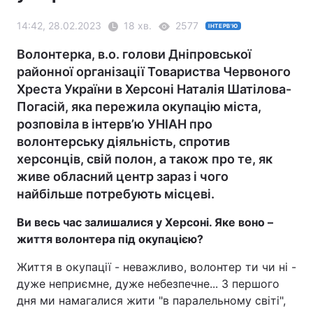
14:42, 28.02.2023
18 хв.
2577
ІНТЕРВ'Ю
Волонтерка, в.о. голови Дніпровської
районної організації Товариства Червоного
Хреста України в Херсоні Наталія Шатілова-
Погасій, яка пережила окупацію міста,
розповіла в інтерв’ю УНІАН про
волонтерську діяльність, спротив
херсонців, свій полон, а також про те, як
живе обласний центр зараз і чого
найбільше потребують місцеві.
Ви весь час залишалися у Херсоні. Яке воно –
життя волонтера під окупацією?
Життя в окупації - неважливо, волонтер ти чи ні -
дуже неприємне, дуже небезпечне... З першого
дня ми намагалися жити "в паралельному світі",