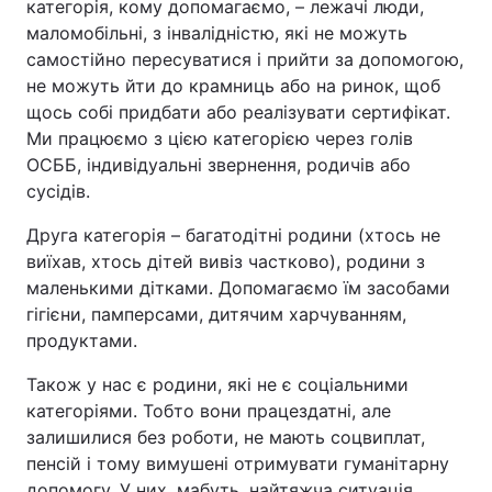
категорія, кому допомагаємо, – лежачі люди,
маломобільні, з інвалідністю, які не можуть
самостійно пересуватися і прийти за допомогою,
не можуть йти до крамниць або на ринок, щоб
щось собі придбати або реалізувати сертифікат.
Ми працюємо з цією категорією через голів
ОСББ, індивідуальні звернення, родичів або
сусідів.
Друга категорія – багатодітні родини (хтось не
виїхав, хтось дітей вивіз частково), родини з
маленькими дітками. Допомагаємо їм засобами
гігієни, памперсами, дитячим харчуванням,
продуктами.
Також у нас є родини, які не є соціальними
категоріями. Тобто вони працездатні, але
залишилися без роботи, не мають соцвиплат,
пенсій і тому вимушені отримувати гуманітарну
допомогу. У них, мабуть, найтяжча ситуація.