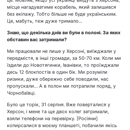
це. Мовляв, якщо усі українці виїдуть з Херсона,
місце нагадуватиме корабель, який залишився
без екіпажу. Тобто більше не буде українським.
Це, мабуть, теж дуже тримало…
Знаю, що декілька днів ви були в полоні. За яких
обставин вас затримали?
Ми працювали не лише у Херсоні, виїжджали у
передмістя, в інші громади, за 50-70 км. Коли ми
їздили до Новотягинки, Іванівки, то проїжджали
десь 12 блокпостів в один бік. Ми розуміли
ризики, дуже обережно себе поводили, нас
пропускали… А в полон ми потрапили поряд, у
Чорнобаївці.
Було це торік, 31 серпня. Вже поверталися у
Херсон, і мене та ще двох колег затримали,
взяли телефони на перевірку. [Росіяни]
копирсалися в моєму планшеті, побачили якісь