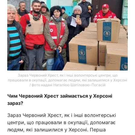
Зараз Червоний Хрест, як і інші волонтерські центри, що
працювали в окупації, допомагає людям, які залишилися у Херсоні
/ фото надані Наталією Шатіловою-Погасій
Чим Червоний Хрест займається у Херсоні
зараз?
Зараз Червоний Хрест, як і інші волонтерські
центри, що працювали в окупації, допомагає
людям, які залишилися у Херсоні. Перша