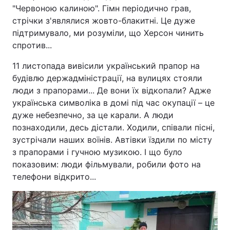
"Червоною калиною". Гімн періодично грав,
стрічки з'являлися жовто-блакитні. Це дуже
підтримувало, ми розуміли, що Херсон чинить
спротив...
11 листопада вивісили український прапор на
будівлю держадміністрації, на вулицях стояли
люди з прапорами... Де вони їх відкопали? Адже
українська символіка в домі під час окупації – це
дуже небезпечно, за це карали. А люди
познаходили, десь дістали. Ходили, співали пісні,
зустрічали наших воїнів. Автівки їздили по місту
з прапорами і гучною музикою. І що було
показовим: люди фільмували, робили фото на
телефони відкрито...