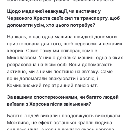
Щодо медичної евакуації, чи вистачає у
Червоного Хреста своїх сил та транспорту, щоб
допомогти усім, хто цього потребує?
На жаль, в нас одна машина швидкої допомоги
пристосована для того, щоб перевозити лежачих
хворих. Саме тому ми співпрацюємо з
Миколаєвом. У них є декілька машин, одна з яких
розрахована на вісім осіб. Вони допомагають
активно, ми з ними постійно на зв'язку. Саме
вони допомагали евакуювати і хоспіс, і
Комишанський геріатричний пансіонат.
За вашими спостереженнями, чи багато людей
виїхали з Херсона після звільнення?
Багато людей виїхали і продовжують виїжджати.
Можливо, це ефект останньої краплі: людина
сиділа-сиділа, а коли відбулася якась чергова