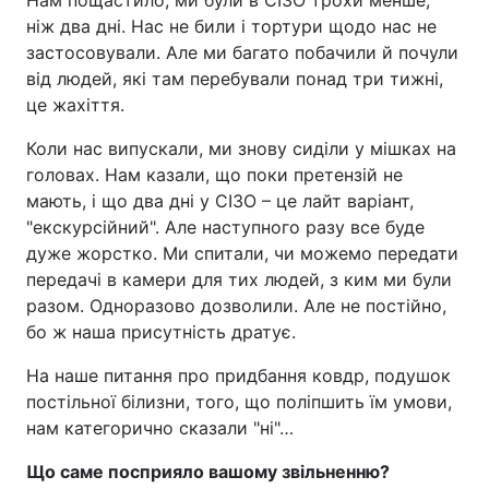
Нам пощастило, ми були в СІЗО трохи менше,
ніж два дні. Нас не били і тортури щодо нас не
застосовували. Але ми багато побачили й почули
від людей, які там перебували понад три тижні,
це жахіття.
Коли нас випускали, ми знову сиділи у мішках на
головах. Нам казали, що поки претензій не
мають, і що два дні у СІЗО – це лайт варіант,
"екскурсійний". Але наступного разу все буде
дуже жорстко. Ми спитали, чи можемо передати
передачі в камери для тих людей, з ким ми були
разом. Одноразово дозволили. Але не постійно,
бо ж наша присутність дратує.
На наше питання про придбання ковдр, подушок
постільної білизни, того, що поліпшить їм умови,
нам категорично сказали "ні"…
Що саме посприяло вашому звільненню?