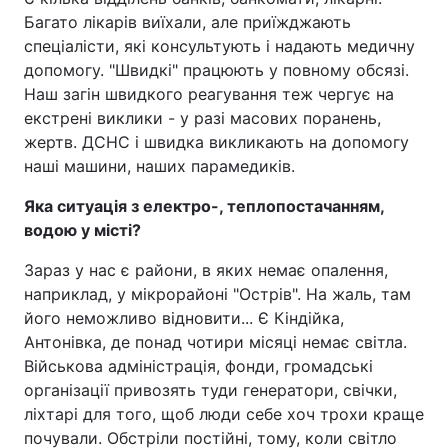
Багато лікарів виїхали, але приїжджають
спеціалісти, які консультують і надають медичну
допомогу. "Швидкі" працюють у повному обсязі.
Наш загін швидкого реагування теж чергує на
екстрені виклики - у разі масових поранень,
жертв. ДСНС і швидка викликають на допомогу
наші машини, наших парамедиків.
Яка ситуація з електро-, теплопостачанням,
водою у місті?
Зараз у нас є райони, в яких немає опалення,
наприклад, у мікрорайоні "Острів". На жаль, там
його неможливо відновити... Є Кіндійка,
Антонівка, де понад чотири місяці немає світла.
Військова адміністрація, фонди, громадські
організації привозять туди генератори, свічки,
ліхтарі для того, щоб люди себе хоч трохи краще
почували. Обстріли постійні, тому, коли світло