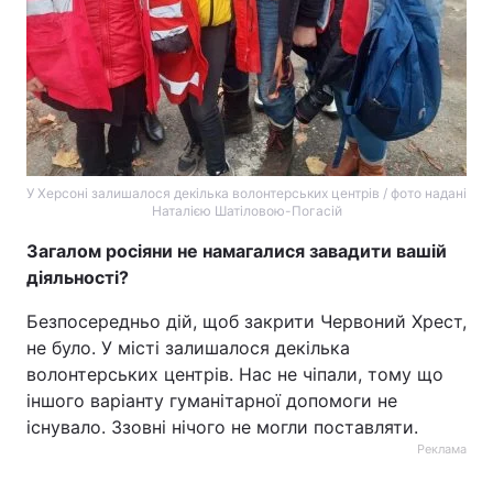
У Херсоні залишалося декілька волонтерських центрів / фото надані
Наталією Шатіловою-Погасій
Загалом росіяни не намагалися завадити вашій
діяльності?
Безпосередньо дій, щоб закрити Червоний Хрест,
не було. У місті залишалося декілька
волонтерських центрів. Нас не чіпали, тому що
іншого варіанту гуманітарної допомоги не
існувало. Ззовні нічого не могли поставляти.
Реклама