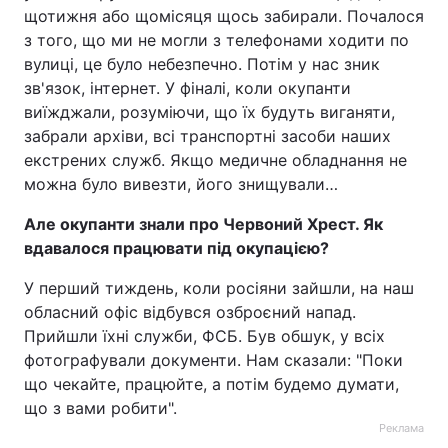
щотижня або щомісяця щось забирали. Почалося
Тема оформлення
з того, що ми не могли з телефонами ходити по
вулиці, це було небезпечно. Потім у нас зник
зв'язок, інтернет. У фіналі, коли окупанти
виїжджали, розуміючи, що їх будуть виганяти,
забрали архіви, всі транспортні засоби наших
екстрених служб. Якщо медичне обладнання не
можна було вивезти, його знищували…
Але окупанти знали про Червоний Хрест. Як
вдавалося працювати під окупацією?
У перший тиждень, коли росіяни зайшли, на наш
обласний офіс відбувся озброєний напад.
Прийшли їхні служби, ФСБ. Був обшук, у всіх
фотографували документи. Нам сказали: "Поки
що чекайте, працюйте, а потім будемо думати,
що з вами робити".
Реклама