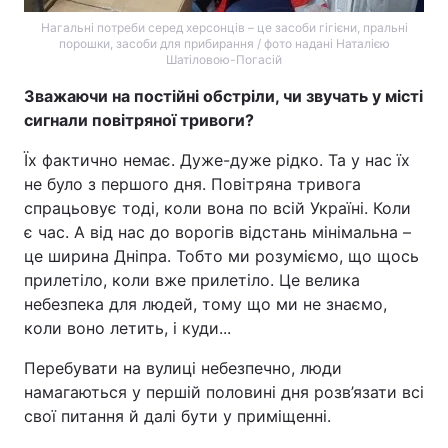
Нагальні потреби серед херсонців – це засоби гігієни, пральні
порошки, засоби для прибирання / фото надані Наталією
Шатіловою-Погасій
Зважаючи на постійні обстріли, чи звучать у місті
сигнали повітряної тривоги?
Їх фактично немає. Дуже-дуже рідко. Та у нас їх
не було з першого дня. Повітряна тривога
спрацьовує тоді, коли вона по всій Україні. Коли
є час. А від нас до ворогів відстань мінімальна –
це ширина Дніпра. Тобто ми розуміємо, що щось
прилетіло, коли вже прилетіло. Це велика
небезпека для людей, тому що ми не знаємо,
коли воно летить, і куди...
Перебувати на вулиці небезпечно, люди
намагаються у першій половині дня розв’язати всі
свої питання й далі бути у приміщенні.