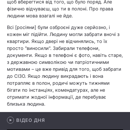
щоб вберегтися від того, що було поряд. Але
фізично відчуваєш, що ти в полоні. Про права
людини мова взагалі не йде.
Головна
Війна
Всі [росіяни] були озброєні дуже серйозно, і
кожен міг підійти. Людину могли забрати вночі з
Україна
Політика
квартири. Якщо двері не відчинялись, то їх
просто "виносили". Забирали телефони,
Економіка
Світ
документи. Якщо в телефоні є фото, навіть старе,
з державною символікою чи патріотичними
Спорт
Наука
мотивами – це вже привід для того, щоб забрати
до СІЗО. Якщо людину викрадають і вона
Техно і зв'язок
Лайт
потрапляє в полон, родичі можуть тижнями
Зброя
Інциденти
бігати по інстанціях, комендатурах, але не
отримати жодної інформації, де перебуває
Здоров'я
Туризм
близька людина.
Цікавинки
Погода
ВІДЕО ДНЯ
Екологія
Регіони