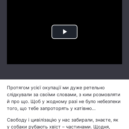
Лонгріди
Відео з Youtube
Статті
Play
Інтерв'ю
Думки
Video
Архів
Вакансії
Контакти
Послуги
Протягом усієї окупації ми дуже ретельно
слідкували за своїми словами, з ким розмовляти
й про що. Щоб у жодному разі не було небезпеки
того, що тебе запроторять у катівню…
Свободу і цивілізацію у нас забирали, знаєте, як
у собаки рубають хвіст – частинами. Щодня,