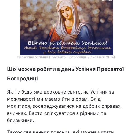
28 серпня Успіння Пресвятої Богородиці / листівки УНІАН
Що можна робити в день Успіння Пресвятої
Богородиці
Як і у будь-яке церковне свято, на Успіння за
можливості ми маємо йти в храм. Слід
молитися, зосереджуватися на добрих справах,
вчинках. Варто спілкуватися з рідними та
близькими.
Також священник пояснив, які можна читати