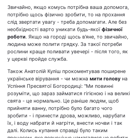
Звичайно, якщо комусь потрібна ваша допомога,
потрібно щось фізично зробити, то на прохання
слід звертати увагу - треба допомагати. Але без
необхідності варто уникати будь-якої
фізичної
роботи
. Якщо на городі щось в’яне, то звичайно,
людина може полити грядку. За такої потреби
рослини краще поливати увечері - після того, як
у церкві пройде служба.
Також Анатолій Куліш прокоментував поширене
українське вірування - чи можна
мити голову
на
Успіння Пресвятої Богородиці: "Ми повинні
розуміти, що зараз займатися гігієною і на великі
свята - це нормально. Це раніше людям, щоб
прийняти ванну, потрібно було багато чого
зробити - і принести дрова, можливо, нарубати
їх, і воду набрати й нагріти, внести ночви і так
далі. Колись купання справді було таким
процесом, яке повноцінно намагалися не робити