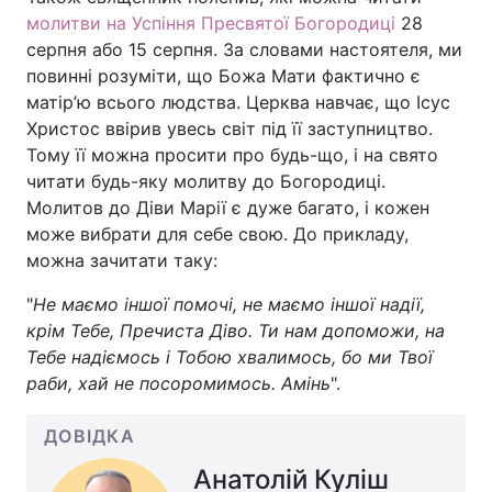
молитви на Успіння Пресвятої Богородиці
28
серпня або 15 серпня. За словами настоятеля, ми
повинні розуміти, що Божа Мати фактично є
матір’ю всього людства. Церква навчає, що Ісус
Христос ввірив увесь світ під її заступництво.
Тому її можна просити про будь-що, і на свято
читати будь-яку молитву до Богородиці.
Молитов до Діви Марії є дуже багато, і кожен
може вибрати для себе свою. До прикладу,
можна зачитати таку:
"
Не маємо іншої помочі, не маємо іншої надії,
крім Тебе, Пречиста Діво. Ти нам допоможи, на
Тебе надіємось і Тобою хвалимось, бо ми Твої
раби, хай не посоромимось. Амінь
".
ДОВІДКА
Анатолій Куліш