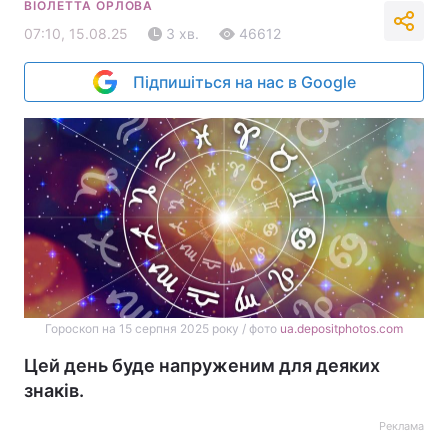
ВІОЛЕТТА ОРЛОВА
07:10, 15.08.25
3 хв.
46612
Підпишіться на нас в Google
Гороскоп на 15 серпня 2025 року / фото
ua.depositphotos.com
Цей день буде напруженим для деяких
знаків.
Реклама