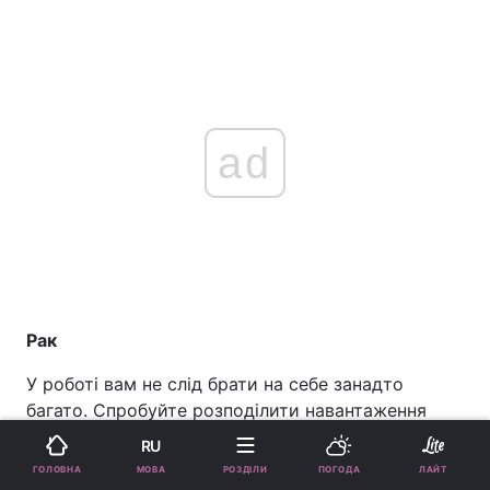
ad
Рак
У роботі вам не слід брати на себе занадто
багато. Спробуйте розподілити навантаження
рівномірно, а за можливістю делегувати частину
RU
справ. Таким чином ви зможете більше
МОВА
ГОЛОВНА
РОЗДІЛИ
ПОГОДА
ЛАЙТ
встигнути і приділити час собі.