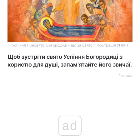
Успіння Пресвятої Богородиці - що за свято / ілюстрація УНІАН
Щоб зустріти свято Успіння Богородиці з
користю для душі, запам'ятайте його звичаї.
Реклама
ad