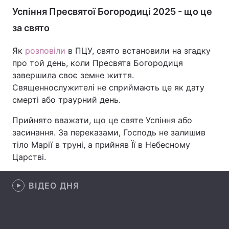
Успіння Пресвятої Богородиці 2025 - що це
Лонгріди
за свято
Відео з Youtube
Статті
Як
розповіли
в ПЦУ, свято встановили на згадку
про той день, коли Пресвята Богородиця
Інтерв'ю
Думки
завершила своє земне життя.
Священнослужителі не сприймають це як дату
Архів
Вакансії
смерті або траурний день.
Контакти
Прийнято вважати, що це святе Успіння або
засинання. За переказами, Господь не залишив
Послуги
тіло Марії в труні, а прийняв Її в Небесному
Царстві.
ВІДЕО ДНЯ