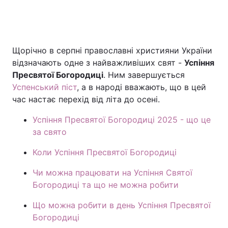
Головна
Війна
Щорічно в серпні православні християни України
відзначають одне з найважливіших свят -
Успіння
Україна
Політика
Пресвятої Богородиці
. Ним завершується
Успенський піст
, а в народі вважають, що в цей
Економіка
Світ
час настає перехід від літа до осені.
Спорт
Наука
Успіння Пресвятої Богородиці 2025 - що це
за свято
Техно і зв'язок
Лайт
Коли Успіння Пресвятої Богородиці
Зброя
Інциденти
Чи можна працювати на Успіння Святої
Здоров'я
Туризм
Богородиці та що не можна робити
Цікавинки
Погода
Що можна робити в день Успіння Пресвятої
Богородиці
Екологія
Регіони