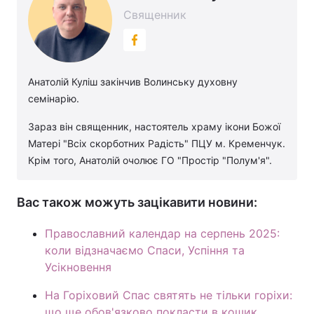
Священник
Анатолій Куліш закінчив Волинську духовну
семінарію.
Зараз він священник, настоятель храму ікони Божої
Матері "Всіх скорботних Радість" ПЦУ м. Кременчук.
Крім того, Анатолій очолює ГО "Простір "Полум'я".
Вас також можуть зацікавити новини:
Православний календар на серпень 2025:
коли відзначаємо Спаси, Успіння та
Усікновення
На Горіховий Спас святять не тільки горіхи:
що ще обов'язково покласти в кошик