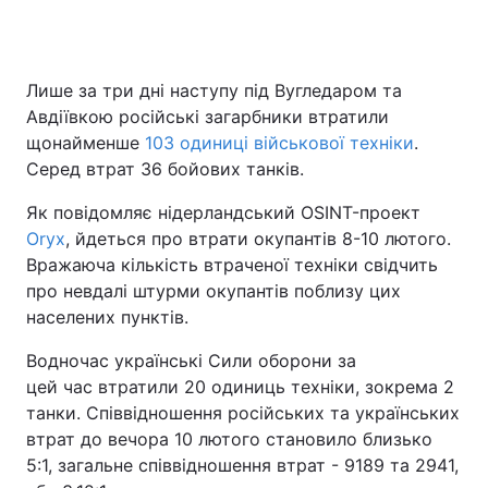
Лише за три дні наступу під Вугледаром та
Головна
Війна
Авдіївкою російські загарбники втратили
щонайменше
Україна
103 одиниці військової техніки
Політика
.
Серед втрат 36 бойових танків.
Економіка
Світ
Як повідомляє нідерландський OSINT-проект
Oryx
Спорт
, йдеться про втрати окупантів 8-10 лютого.
Наука
Вражаюча кількість втраченої техніки свідчить
Техно і зв'язок
Лайт
про невдалі штурми окупантів поблизу цих
населених пунктів.
Зброя
Інциденти
Водночас українські Сили оборони за
Здоров'я
Туризм
цей час втратили 20 одиниць техніки, зокрема 2
танки. Співвідношення російських та українських
Цікавинки
Погода
втрат до вечора 10 лютого становило близько
5:1, загальне співвідношення втрат - 9189 та 2941,
Екологія
Регіони