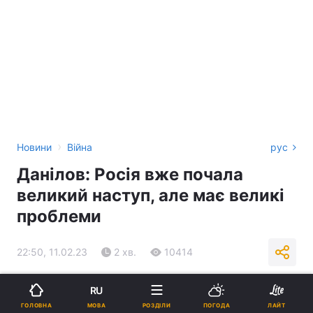
›
Новини
Війна
рус
Данілов: Росія вже почала
великий наступ, але має великі
проблеми
22:50, 11.02.23
2 хв.
10414
Підпишіться на нас в Google
RU
МОВА
ГОЛОВНА
РОЗДІЛИ
ПОГОДА
ЛАЙТ