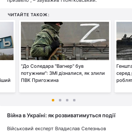
призвело", – зауважив Піонтковський.
ЧИТАЙТЕ ТАКОЖ:
"До Соледара "Вагнер" був
Геншта
потужним": ЗМІ дізналися, як злили
серед 
іший
ПВК Пригожина
роблят
Війна в Україні: як розвиватимуться події
Військовий експерт Владислав Селезньов