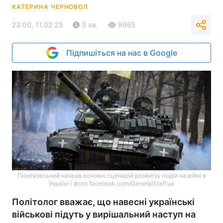
КАТЕРИНА ЧЕРНОВОЛ
23:00, 11.02.23
3 хв.
9965
Підпишіться на нас в Google
Піонтковський назвав основні сценарій розвитку подій на війні в
Україні / фото facebook.com/GeneralStaff.ua
Політолог вважає, що навесні українські
військові підуть у вирішальний наступ на