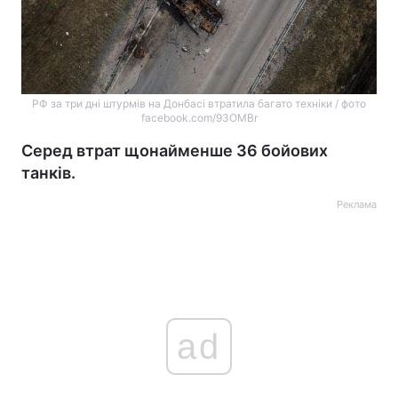
РФ за три дні штурмів на Донбасі втратила багато техніки / фото
facebook.com/93OMBr
Серед втрат щонайменше 36 бойових
танків.
Реклама
ad