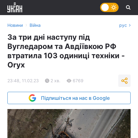
›
Новини
Війна
рус
За три дні наступу під
Вугледаром та Авдіївкою РФ
втратила 103 одиниці техніки -
Oryx
23:48, 11.02.23
2 хв.
6769
Підпишіться на нас в Google