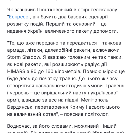
Як зазначив Піонтковський в ефірі телеканалу
"
Еспресо
", він бачить два базових сценарії
розвитку подій. Перший та основний – це
надання Україні величезного пакету допомоги.
"Те, що вже передано та передається – танкова
армада, літаки, далекобійні ракети, включаючи
Storm Shadow. Я вважаю головним не так танки,
як нові ракети, які розширюють радіус дії
HIMARS з 80 до 160 кілометрів. Повною мірою це
буде десь до початку травня. До цього ж часу
створяться навчально-методичні умови. Травень
і червень – це вирішальний наступ української
армії, швидше за все на півдні: Мелітополь,
Бердянськ, перетворення Криму і всього цього
на величезний котел", – пояснив політолог.
Водночас, за його словами, можливий і інший