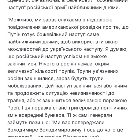
сценарій. Він включає в себе новий "божевільний
наступ" російської армії найближчими днями.
"Можливо, ми зараз слухаємо з недовірою
повідомлення американської розвідки про те, що
Путін готує божевільний наступ саме
найближчими днями, щоб використати вікно
можливостей до українського наступу. Я думаю,
що російський наступ успіхом не зможе
закінчитися. Нічого в росіян немає, окрім
величезної кількості трупів. Трупи ув'язнених
росіян закінчилися, зараз будуть трупи
мобілізованих. Цей наступ закінчиться або нічим
та продовжить ситуацію невизначеності до
травня, або ж закінчиться величезною поразкою
Росії. І ця поразка стане тригером до політичних
змін всередині бункера. Ті ж самі генерали
займуть позицію: "Ми вас попереджали
Володимире Володимировичу, і ось до чого це