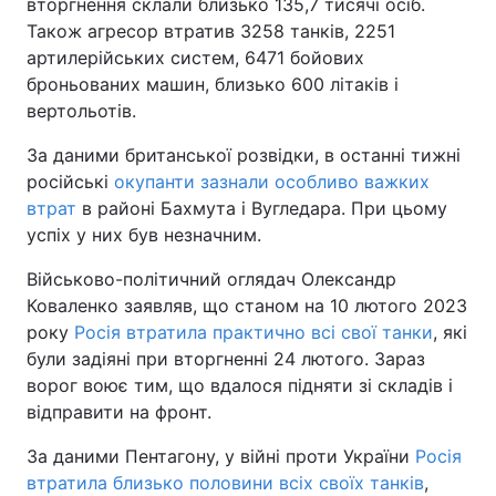
вторгнення склали близько 135,7 тисячі осіб.
Також агресор втратив 3258 танків, 2251
артилерійських систем, 6471 бойових
броньованих машин, близько 600 літаків і
вертольотів.
За даними британської розвідки, в останні тижні
російські
окупанти зазнали особливо важких
втрат
в районі Бахмута і Вугледара. При цьому
успіх у них був незначним.
Військово-політичний оглядач Олександр
Коваленко заявляв, що станом на 10 лютого 2023
року
Росія втратила практично всі свої танки
, які
були задіяні при вторгненні 24 лютого. Зараз
ворог воює тим, що вдалося підняти зі складів і
відправити на фронт.
За даними Пентагону, у війні проти України
Росія
втратила близько половини всіх своїх танків
,