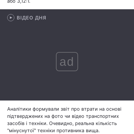
або 3,12:1.
Лонгріди
ВІДЕО ДНЯ
Відео з Youtube
Статті
Інтерв'ю
Думки
Архів
Вакансії
ad
Контакти
Послуги
Аналітики формували звіт про втрати на основі
підтверджених на фото чи відео транспортних
засобів і техніки. Очевидно, реальна кількість
"мінуснутої" техніки противника вища.