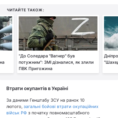
Тема оформлення
ЧИТАЙТЕ ТАКОЖ:
"До Соледара "Вагнер" був
Дніпр
на
потужним": ЗМІ дізналися, як злили
"Шахе
ПВК Пригожина
Втрати окупантів в Україні
За даними Генштабу ЗСУ на ранок 10
лютого,
загальні бойові втрати окупаційних
військ РФ
з початку повномасштабного