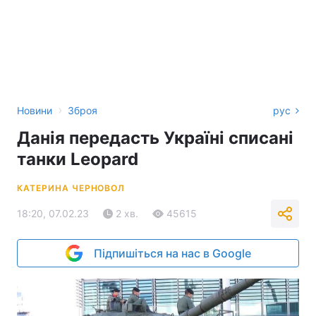
›
Новини
Зброя
рус
Данія передасть Україні списані
танки Leopard
КАТЕРИНА ЧЕРНОВОЛ
18:20, 07.02.23
2 хв.
45615
Підпишіться на нас в Google