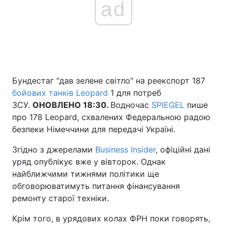
ad
Головна
Війна
Україна
Політика
Бундестаг "дав зелене світло" на реекспорт 187
Економіка
Світ
бойових танків Leopard
1 для потреб
ЗСУ.
ОНОВЛЕНО 18:30.
Водночас
SPIEGEL
пише
Спорт
Наука
про 178 Leopard, схвалених Федеральною радою
безпеки Німеччини для передачі Україні.
Техно і зв'язок
Лайт
Згідно з джерелами
Business Insider
, офіційні дані
Зброя
Інциденти
уряд опублікує вже у вівторок. Однак
найближчими тижнями політики ще
Здоров'я
Туризм
обговорюватимуть питання фінансування
ремонту старої техніки.
Цікавинки
Погода
Крім того, в урядових колах ФРН поки говорять,
Екологія
Регіони