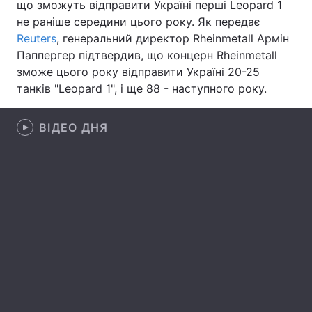
що зможуть відправити Україні перші Leopard 1
не раніше середини цього року. Як передає
Лонгріди
Reuters
, генеральний директор Rheinmetall Армін
Паппергер підтвердив, що концерн Rheinmetall
Відео з Youtube
Статті
зможе цього року відправити Україні 20-25
танків "Leopard 1", і ще 88 - наступного року.
Інтерв'ю
Думки
Архів
ВІДЕО ДНЯ
Вакансії
Контакти
Послуги