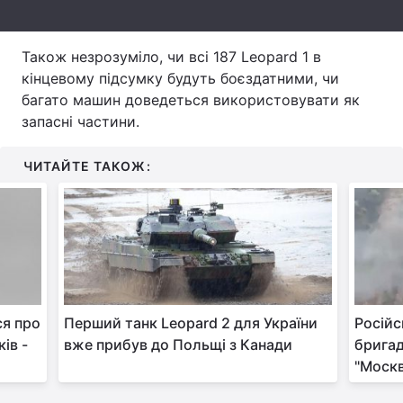
Тема оформлення
Також незрозуміло, чи всі 187 Leopard 1 в
кінцевому підсумку будуть боєздатними, чи
багато машин доведеться використовувати як
запасні частини.
ЧИТАЙТЕ ТАКОЖ:
ся про
Перший танк Leopard 2 для України
Російс
ів -
вже прибув до Польщі з Канади
бригад
"Москв