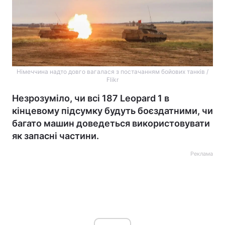
Німеччина надто довго вагалася з постачанням бойових танків /
Flikr
Незрозуміло, чи всі 187 Leopard 1 в
кінцевому підсумку будуть боєздатними, чи
багато машин доведеться використовувати
як запасні частини.
Реклама