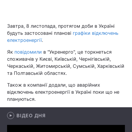
Головна
Війна
Завтра, 8 листопада, протягом доби в Україні
будуть застосовані планові
графіки відключень
Україна
Політика
електроенергії
.
Економіка
Світ
Як
повідомили
в "Укренерго", це торкнеться
споживачів у Києві, Київській, Чернігівській,
Спорт
Наука
Черкаській, Житомирській, Сумській, Харківській
та Полтавській областях.
Техно і зв'язок
Лайт
Також в компанії додали, що аварійних
Зброя
Інциденти
відключень електроенергії в Україні поки що не
плануються.
Здоров'я
Туризм
ВІДЕО ДНЯ
Цікавинки
Погода
Екологія
Регіони