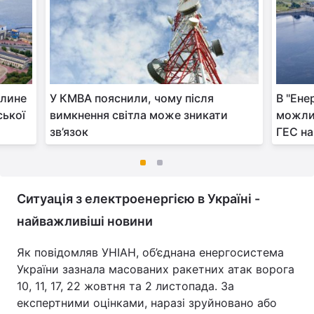
плине
У КМВА пояснили, чому після
В "Ене
ської
вимкнення світла може зникати
можли
зв’язок
ГЕС н
Ситуація з електроенергією в Україні -
найважливіші новини
Як повідомляв УНІАН, об’єднана енергосистема
України зазнала масованих ракетних атак ворога
10, 11, 17, 22 жовтня та 2 листопада. За
експертними оцінками, наразі зруйновано або