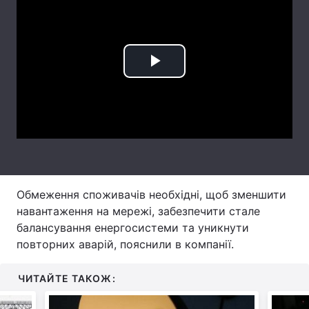
Лонгріди
Відео з Youtube
Статті
Play
Інтерв'ю
Думки
Video
Архів
Вакансії
Контакти
Послуги
Обмеження споживачів необхідні, щоб зменшити
навантаження на мережі, забезпечити стале
балансування енергосистеми та уникнути
повторних аварій, пояснили в компанії.
ЧИТАЙТЕ ТАКОЖ: