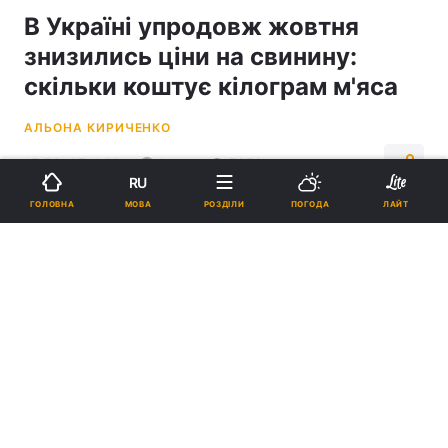
В Україні упродовж жовтня
знизились ціни на свинину:
скільки коштує кілограм м'яса
АЛЬОНА КИРИЧЕНКО
17:53, 07.11.22
1 хв.
7870
RU
МОВА
ГОЛОВНА
РОЗДІЛИ
ПОГОДА
ЛАЙТ
Підпишіться на нас в Google