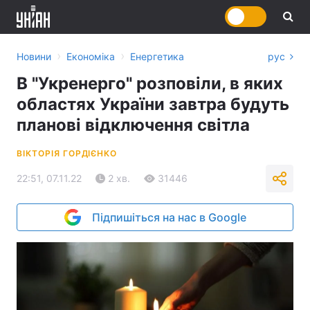
›
›
Новини
Економіка
Енергетика
рус
В "Укренерго" розповіли, в яких
областях України завтра будуть
планові відключення світла
ВІКТОРІЯ ГОРДІЄНКО
22:51, 07.11.22
2 хв.
31446
Підпишіться на нас в Google