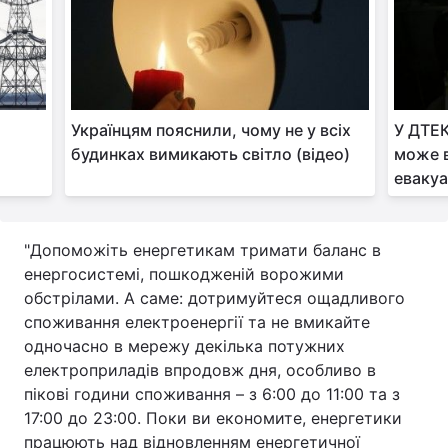
Тема оформлення
Українцям пояснили, чому не у всіх
У ДТЕК
будинках вимикають світло (відео)
може в
евакуа
"Допоможіть енергетикам тримати баланс в
енергосистемі, пошкодженій ворожими
обстрілами. А саме: дотримуйтеся ощадливого
споживання електроенергії та не вмикайте
одночасно в мережу декілька потужних
електроприладів впродовж дня, особливо в
пікові години споживання – з 6:00 до 11:00 та з
17:00 до 23:00. Поки ви економите, енергетики
працюють над відновленням енергетичної