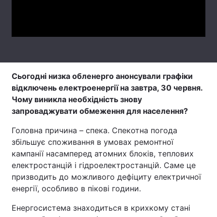
Video
Лонгріди
Відео з Youtube
Статті
Інтерв'ю
Думки
Сьогодні низка обленерго анонсували графіки
відключень електроенергії на завтра
, 30 червня
.
Архів
Вакансії
Чому
виникла необхідність знову
Контакти
запроваджувати обмеження
для населення
?
Головна причина – спека. Спекотна погода
Послуги
збільшує споживання в умовах ремонтної
кампанії насамперед атомних блоків, теплових
електростанцій і гідроелектростанцій. Саме це
призводить до можливого дефіциту електричної
енергії, особливо в пікові години.
Енергосистема знаходиться в крихкому стані