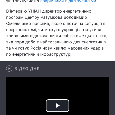
зіштовхнулися з
аварійними відключеннями
.
В інтервʼю УНІАН директор енергетичних
програм Центру Разумкова Володимир
Головна
Війна
Омельченко пояснив, якою є поточна ситуація в
енергосистемі, чи можуть українці зіткнутися з
Україна
Політика
тривалими відключеннями світла вже цього літа,
яка пора доби є найскладнішою для енергетиків
Економіка
Світ
та чи готує Росія нову хвилю масованих ударів
по енергетичній інфраструктурі.
Спорт
Наука
Техно і зв'язок
Лайт
ВІДЕО ДНЯ
Зброя
Інциденти
Здоров'я
Туризм
Цікавинки
Погода
Play
Екологія
Регіони