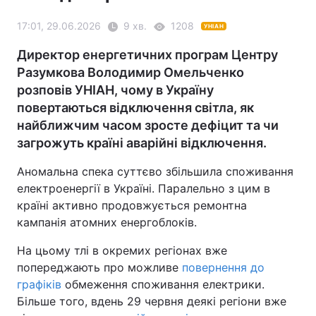
17:01, 29.06.2026
9 хв.
1208
УНІАН
Директор енергетичних програм Центру
Разумкова Володимир Омельченко
розповів УНІАН, чому в Україну
повертаються відключення світла, як
найближчим часом зросте дефіцит та чи
загрожуть країні аварійні відключення.
Аномальна спека суттєво збільшила споживання
електроенергії в Україні. Паралельно з цим в
країні активно продовжується ремонтна
кампанія атомних енергоблоків.
На цьому тлі в окремих регіонах вже
попереджають про можливе
повернення до
графіків
обмеження споживання електрики.
Більше того, вдень 29 червня деякі регіони вже