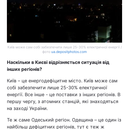
Київ може сам собі забезпечити лише 25-30% електричної енергії /
фото
ua.depositphotos.com
Наскільки в Києві відрізняється ситуація від
інших регіонів?
Київ – це енергодефіцитне місто. Київ може сам
собі забезпечити лише 25-30% електричної
енергії. Все інше - це поставки з інших регіонів. В
першу чергу, з атомних станцій, які знаходяться
на заході України.
Те ж саме Одеський регіон. Одещина – це один із
найбільш дефіцитних регіонів, тут є теж ж