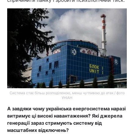
спричинити паніку і зробити психологічний тиск.
Система стає більш розподіленою, менш чутливою до атак / фото
УНІАН
А завдяки чому українська енергосистема наразі
витримує ці високі навантаження? Які джерела
генерації зараз стримують систему від
масштабних відключень?