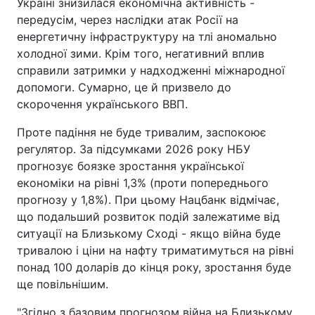
Україні знизилася економічна активність -
передусім, через наслідки атак Росії на
Тема оформлення
енергетичну інфраструктуру на тлі аномально
холодної зими. Крім того, негативний вплив
справили затримки у надходженні міжнародної
допомоги. Сумарно, це й призвело до
скорочення українського ВВП.
Проте падіння не буде тривалим, заспокоює
регулятор. За підсумками 2026 року НБУ
прогнозує боязке зростання української
економіки на рівні 1,3% (проти попереднього
прогнозу у 1,8%). При цьому Нацбанк відмічає,
що подальший розвиток подій залежатиме від
ситуації на Близькому Сході - якщо війна буде
тривалою і ціни на нафту триматимуться на рівні
понад 100 доларів до кінця року, зростання буде
ще повільнішим.
"Згідно з базовим прогнозом війна на Близькому