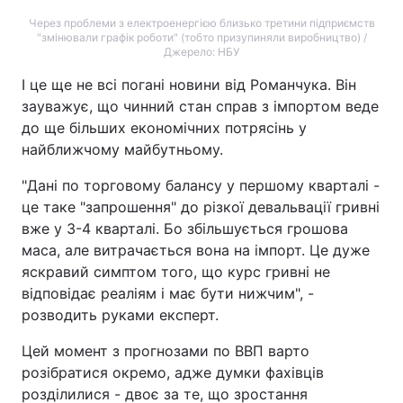
Через проблеми з електроенергією близько третини підприємств
"змінювали графік роботи" (тобто призупиняли виробництво) /
Джерело: НБУ
І це ще не всі погані новини від Романчука. Він
зауважує, що чинний стан справ з імпортом веде
до ще більших економічних потрясінь у
найближчому майбутньому.
"Дані по торговому балансу у першому кварталі -
це таке "запрошення" до різкої девальвації гривні
вже у 3-4 кварталі. Бо збільшується грошова
маса, але витрачається вона на імпорт. Це дуже
яскравий симптом того, що курс гривні не
відповідає реаліям і має бути нижчим", -
розводить руками експерт.
Цей момент з прогнозами по ВВП варто
розібратися окремо, адже думки фахівців
розділилися - двоє за те, що зростання