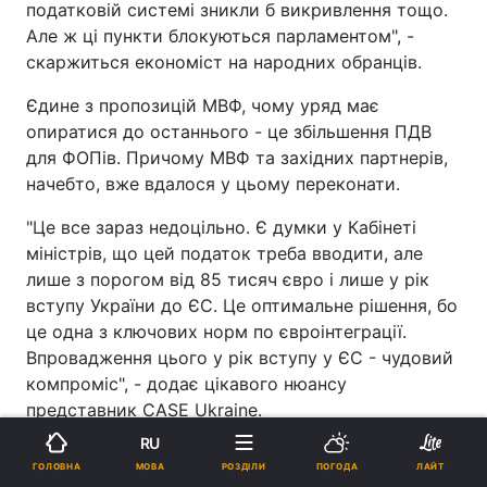
податковій системі зникли б викривлення тощо.
Але ж ці пункти блокуються парламентом", -
скаржиться економіст на народних обранців.
Єдине з пропозицій МВФ, чому уряд має
опиратися до останнього - це збільшення ПДВ
для ФОПів. Причому МВФ та західних партнерів,
начебто, вже вдалося у цьому переконати.
"Це все зараз недоцільно. Є думки у Кабінеті
міністрів, що цей податок треба вводити, але
лише з порогом від 85 тисяч євро і лише у рік
вступу України до ЄС. Це оптимальне рішення, бо
це одна з ключових норм по євроінтеграції.
Впровадження цього у рік вступу у ЄС - чудовий
компроміс", - додає цікавого нюансу
представник CASE Ukraine.
RU
…Українська економіка опинилася у тривожному
МОВА
ГОЛОВНА
РОЗДІЛИ
ПОГОДА
ЛАЙТ
стані, але усе не так погано, як можна було б