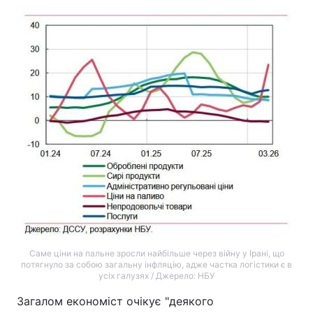
Саме ціни на пальне зросли найбільше через війну у Ірані, що
потягнуло за собою загальну інфляцію, адже частка логістики є в
усіх галузях / Джерело: НБУ
Загалом економіст очікує "деякого