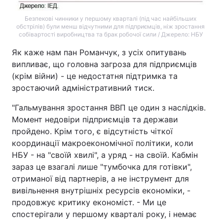
Безпекові чинники у першому кварталі (під час найбільших
обстрілів) були менш відчутними для підприємців, ніж зростання
собівартості виробництва та брак робочої сили / Джерело: НБУ
Як каже нам пан Романчук, з усіх опитувань
випливає, що головна загроза для підприємців
(крім війни) - це недостатня підтримка та
зростаючий адміністративний тиск.
"Гальмування зростання ВВП це один з наслідків.
Момент недовіри підприємців та держави
пройдено. Крім того, є відсутність чіткої
координації макроекономічної політики, коли
НБУ - на "своїй хвилі", а уряд - на своїй. Кабмін
зараз це взагалі лише "тумбочка для готівки",
отриманої від партнерів, а не інструмент для
вивільнення внутрішніх ресурсів економіки, -
продовжує критику економіст. - Ми це
спостерігали у першому кварталі року, і немає