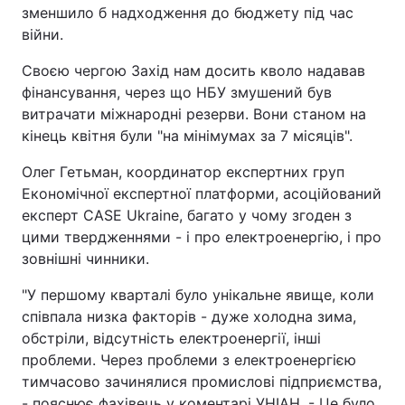
зменшило б надходження до бюджету під час
війни.
Своєю чергою Захід нам досить кволо надавав
фінансування, через що НБУ змушений був
витрачати міжнародні резерви. Вони станом на
кінець квітня були "на мінімумах за 7 місяців".
Олег Гетьман, координатор експертних груп
Економічної експертної платформи, асоційований
експерт CASE Ukraine, багато у чому згоден з
цими твердженнями - і про електроенергію, і про
зовнішні чинники.
"У першому кварталі було унікальне явище, коли
співпала низка факторів - дуже холодна зима,
обстріли, відсутність електроенергії, інші
проблеми. Через проблеми з електроенергією
тимчасово зачинялися промислові підприємства,
- пояснює фахівець у коментарі УНІАН. - Це було