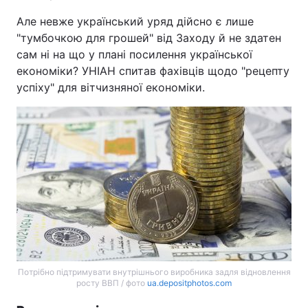
Але невже український уряд дійсно є лише
"тумбочкою для грошей" від Заходу й не здатен
сам ні на що у плані посилення української
економіки? УНІАН спитав фахівців щодо "рецепту
успіху" для вітчизняної економіки.
Потрібно підтримувати внутрішнього виробника задля відновлення
росту ВВП / фото
ua.depositphotos.com