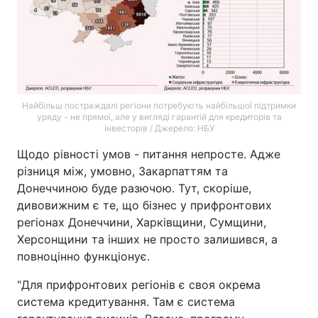
Найбільш постраждалі регіони потребують найбільшої підтримки
уряду - не прямої, але у вигляді гарантій для кредиторів та
інвесторів / Джерело: НБУ
Щодо рівності умов - питання непросте. Адже
різниця між, умовно, Закарпаттям та
Донеччиною буде разючою. Тут, скоріше,
дивовижним є те, що бізнес у прифронтових
регіонах Донеччини, Харківщини, Сумщини,
Херсонщини та інших не просто залишився, а
повноцінно функціонує.
"Для прифронтових регіонів є своя окрема
система кредитування. Там є система