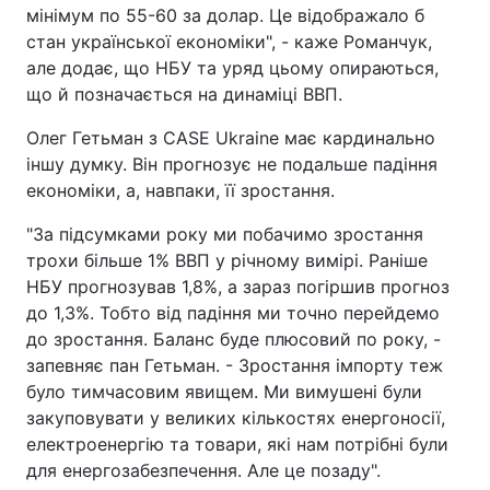
мінімум по 55-60 за долар. Це відображало б
стан української економіки", - каже Романчук,
але додає, що НБУ та уряд цьому опираються,
що й позначається на динаміці ВВП.
Олег Гетьман з CASE Ukraine має кардинально
іншу думку. Він прогнозує не подальше падіння
економіки, а, навпаки, її зростання.
"За підсумками року ми побачимо зростання
трохи більше 1% ВВП у річному вимірі. Раніше
НБУ прогнозував 1,8%, а зараз погіршив прогноз
до 1,3%. Тобто від падіння ми точно перейдемо
до зростання. Баланс буде плюсовий по року, -
запевняє пан Гетьман. - Зростання імпорту теж
було тимчасовим явищем. Ми вимушені були
закуповувати у великих кількостях енергоносії,
електроенергію та товари, які нам потрібні були
для енергозабезпечення. Але це позаду".