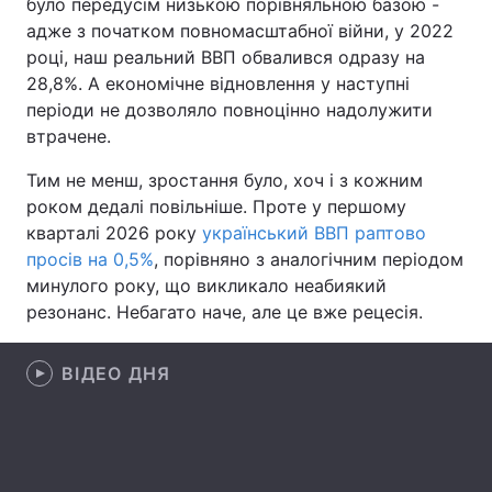
було передусім низькою порівняльною базою -
адже з початком повномасштабної війни, у 2022
році, наш реальний ВВП обвалився одразу на
28,8%. А економічне відновлення у наступні
Головна
Війна
періоди не дозволяло повноцінно надолужити
втрачене.
Україна
Політика
Тим не менш, зростання було, хоч і з кожним
Економіка
Світ
роком дедалі повільніше. Проте у першому
кварталі 2026 року
український ВВП раптово
Спорт
Наука
просів на 0,5%
, порівняно з аналогічним періодом
минулого року, що викликало неабиякий
Техно і зв'язок
Лайт
резонанс. Небагато наче, але це вже рецесія.
Зброя
Інциденти
ВІДЕО ДНЯ
Здоров'я
Туризм
Цікавинки
Погода
Екологія
Регіони