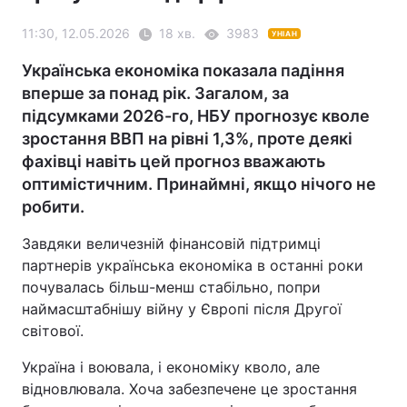
11:30, 12.05.2026
18 хв.
3983
УНІАН
Українська економіка показала падіння
вперше за понад рік. Загалом, за
підсумками 2026-го, НБУ прогнозує кволе
зростання ВВП на рівні 1,3%, проте деякі
фахівці навіть цей прогноз вважають
оптимістичним. Принаймні, якщо нічого не
робити.
Завдяки величезній фінансовій підтримці
партнерів українська економіка в останні роки
почувалась більш-менш стабільно, попри
наймасштабнішу війну у Європі після Другої
світової.
Україна і воювала, і економіку кволо, але
відновлювала. Хоча забезпечене це зростання