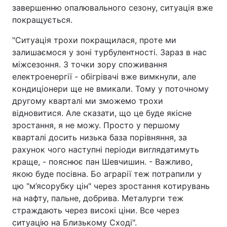
завершенню опалювального сезону, ситуація вже
покращується.
"Ситуація трохи покращилася, проте ми
залишаємося у зоні турбулентності. Зараз в нас
міжсезоння. З точки зору споживання
електроенергії - обігрівачі вже вимкнули, але
кондиціонери ще не вмикали. Тому у поточному
другому кварталі ми зможемо трохи
відновитися. Але сказати, що це буде якісне
зростання, я не можу. Просто у першому
кварталі досить низька база порівняння, за
рахунок чого наступні періоди виглядатимуть
краще, - пояснює пан Шевчишин. - Важливо,
якою буде посівна. Бо аграрії теж потрапили у
цю "м’ясорубку цін" через зростання котирувань
на нафту, пальне, добрива. Металурги теж
страждають через високі ціни. Все через
ситуацію на Близькому Сході".