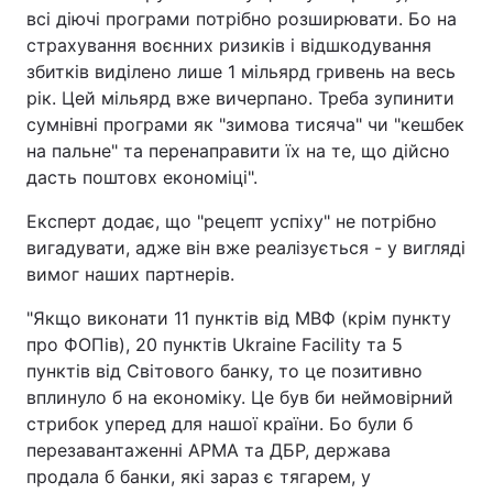
всі діючі програми потрібно розширювати. Бо на
страхування воєнних ризиків і відшкодування
збитків виділено лише 1 мільярд гривень на весь
рік. Цей мільярд вже вичерпано. Треба зупинити
сумнівні програми як "зимова тисяча" чи "кешбек
на пальне" та перенаправити їх на те, що дійсно
дасть поштовх економіці".
Експерт додає, що "рецепт успіху" не потрібно
вигадувати, адже він вже реалізується - у вигляді
вимог наших партнерів.
"Якщо виконати 11 пунктів від МВФ (крім пункту
про ФОПів), 20 пунктів Ukraine Facility та 5
пунктів від Світового банку, то це позитивно
вплинуло б на економіку. Це був би неймовірний
стрибок уперед для нашої країни. Бо були б
перезавантаженні АРМА та ДБР, держава
продала б банки, які зараз є тягарем, у