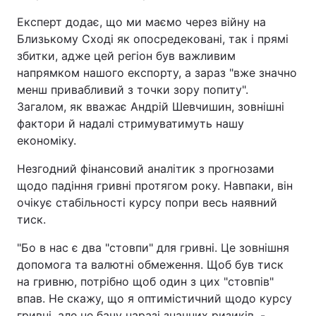
Експерт додає, що ми маємо через війну на
Близькому Сході як опосредековані, так і прямі
збитки, адже цей регіон був важливим
напрямком нашого експорту, а зараз "вже значно
менш привабливий з точки зору попиту".
Загалом, як вважає Андрій Шевчишин, зовнішні
фактори й надалі стримуватимуть нашу
економіку.
Незгодний фінансовий аналітик з прогнозами
щодо падіння гривні протягом року. Навпаки, він
очікує стабільності курсу попри весь наявний
тиск.
"Бо в нас є два "стовпи" для гривні. Це зовнішня
допомога та валютні обмеження. Щоб був тиск
на гривню, потрібно щоб один з цих "стовпів"
впав. Не скажу, що я оптимістичний щодо курсу
гривні, але не бачу наразі значних ризиків, -