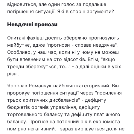
відновиться, але один голос за подальше
погіршення ситуації. Які в сторін аргументи?
Невдячні пронози
Опитані фахівці досить обережно прогнозують
майбутнє, адже "прогнози - справа невдячна".
Особливо, у наш час, коли ні у чому не можеш
бути впевненим на сто відсотків. Втім, "якщо
тренди збережуться, то…" - а далі оцінки в усіх
різні.
Ярослав Романчук найбільш категоричний. Він
пророкує погіршення ситуації через "посилення
трьох критичних дисбалансів" - дефіциту
бюджетів органів управління, дефіциту
торговельного балансу та дефіциту платіжного
балансу. Прогноз на поточний рік в економіста
помірно негативний. І зараз вирішується доля не