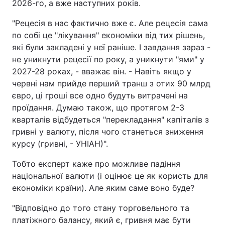
2026-го, а вже наступних років.
"Рецесія в нас фактично вже є. Але рецесія сама
по собі це "лікування" економіки від тих рішень,
які були закладені у неї раніше. І завдання зараз -
не уникнути рецесії по року, а уникнути "ями" у
2027-28 роках, - вважає він. - Навіть якщо у
червні нам прийде перший транш з отих 90 млрд
євро, ці гроші все одно будуть витрачені на
проїдання. Думаю також, що протягом 2-3
кварталів відбудеться "перекладання" капіталів з
гривні у валюту, після чого станеться зниження
курсу (гривні, - УНІАН)".
Тобто експерт каже про можливе падіння
національної валюти (і оцінює це як користь для
економіки країни). Але яким саме воно буде?
"Відповідно до того стану торговельного та
платіжного балансу, який є, гривня має бути