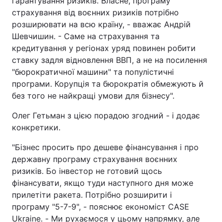
гарантування ризиків. Власне, програму
страхування від воєнних ризиків потрібно
розширювати на всю країну, - вважає Андрій
Шевчишин. - Саме на страхування та
кредитування у регіонах уряд повинен робити
ставку задля відновлення ВВП, а не на посилення
"бюрократичної машини" та популістичні
програми. Корупція та бюрократія обмежують й
без того не найкращі умови для бізнесу".
Олег Гетьман з цією порадою згодний - і додає
конкретики.
"Бізнес просить про дешеве фінансування і про
державну програму страхування воєнних
ризиків. Бо інвестор не готовий щось
фінансувати, якщо туди наступного дня може
прилетіти ракета. Потрібно розширити і
програму "5-7-9", - пояснює економіст CASE
Ukraine. - Ми рухаємося у цьому напрямку, але