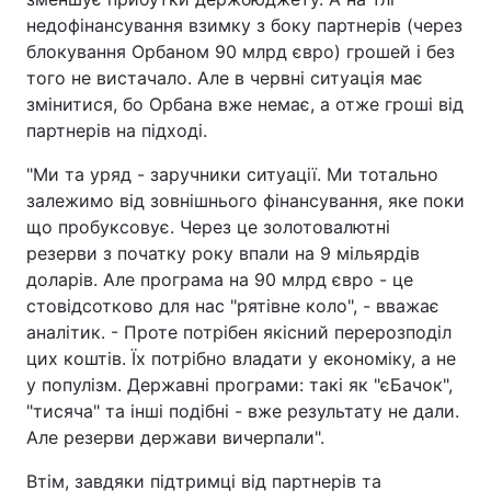
недофінансування взимку з боку партнерів (через
блокування Орбаном 90 млрд євро) грошей і без
того не вистачало. Але в червні ситуація має
змінитися, бо Орбана вже немає, а отже гроші від
партнерів на підході.
"Ми та уряд - заручники ситуації. Ми тотально
залежимо від зовнішнього фінансування, яке поки
що пробуксовує. Через це золотовалютні
резерви з початку року впали на 9 мільярдів
доларів. Але програма на 90 млрд євро - це
стовідсотково для нас "рятівне коло", - вважає
аналітик. - Проте потрібен якісний перерозподіл
цих коштів. Їх потрібно владати у економіку, а не
у популізм. Державні програми: такі як "єБачок",
"тисяча" та інші подібні - вже результату не дали.
Але резерви держави вичерпали".
Втім, завдяки підтримці від партнерів та