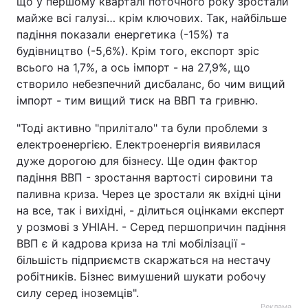
що у першому кварталі поточного року зростали
майже всі галузі… крім ключових. Так, найбільше
падіння показали енергетика (-15%) та
будівництво (-5,6%). Крім того, експорт зріс
всього на 1,7%, а ось імпорт - на 27,9%, що
створило небезпечний дисбаланс, бо чим вищий
імпорт - тим вищий тиск на ВВП та гривню.
"Тоді активно "прилітало" та були проблеми з
електроенергією. Електроенергія виявилася
дуже дорогою для бізнесу. Ще один фактор
падіння ВВП - зростання вартості сировини та
паливна криза. Через це зростали як вхідні ціни
на все, так і вихідні, - ділиться оцінками експерт
у розмові з УНІАН. - Серед першопричин падіння
ВВП є й кадрова криза на тлі мобілізації -
більшість підприємств скаржаться на нестачу
робітників. Бізнес вимушений шукати робочу
силу серед іноземців".
Реклама