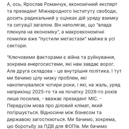
А, ось, Ярослав Романчук, економічний експерт
та президент Міжнародного інституту свободи,
досить радикальний у оцінках дій уряду взимку
та ситуації загалом. Він наполягає, що "влада
плюнула на економіку", а макроекономічні
помилки вже "пустили метастази" майже в усі
сектори.
"Ключовими факторами є війна та руйнування,
зокрема енергосистеми, які нам завдає ворог.
Але друга складова - це внутрішня політика. І тут
ми бачимо цілу низку проблем, які
накопичувалися чотири роки, і які, на жаль, уряд
наприкінці 2025-го та на початку 2026-го років
лише посилив, - вважає президент МІС. -
Передусім мова про діловий клімат, який
погіршується. Відносини між бізнесом та
державою загостюються. Ми бачимо, зокрема,
цю боротьбу за ПДВ для ФОПів. Ми бачимо