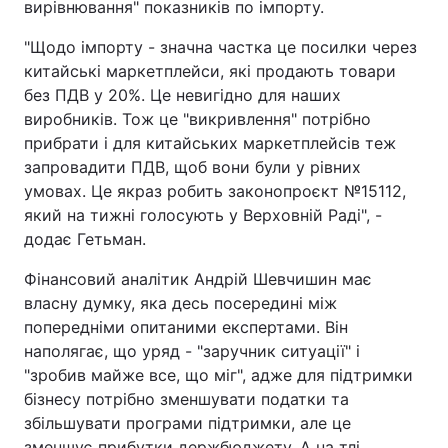
вирівнювання" показників по імпорту.
"Щодо імпорту - значна частка це посилки через
китайські маркетплейси, які продають товари
без ПДВ у 20%. Це невигідно для наших
виробників. Тож це "викривлення" потрібно
прибрати і для китайських маркетплейсів теж
запровадити ПДВ, щоб вони були у рівних
умовах. Це якраз робить законопроєкт №15112,
який на тижні голосують у Верховній Раді", -
додає Гетьман.
Фінансовий аналітик Андрій Шевчишин має
власну думку, яка десь посередині між
попередніми опитаними експертами. Він
наполягає, що уряд - "заручник ситуації" і
"зробив майже все, що міг", адже для підтримки
бізнесу потрібно зменшувати податки та
збільшувати програми підтримки, але це
зменшує прибутки держбюджету. А на тлі