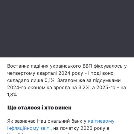
Лонгріди
Відео з Youtube
Статті
Інтерв'ю
Думки
Архів
Вакансії
Востаннє падіння українського ВВП фіксувалось у
Контакти
четвертому кварталі 2024 року - і тоді воно
складало лише 0,1%. Загалом же за підсумками
Послуги
2024-го економіка зросла на 3,2%, а 2025-го - на
1,8%.
Що сталося і хто винен
Як зазначає Національний банк у
квітневому
Інфляційному звіті
, на початку 2026 року в