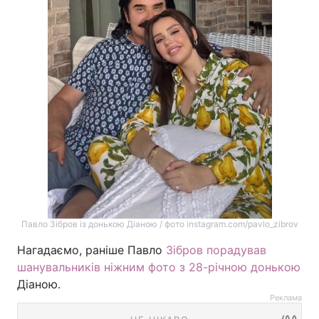
Павло Зібров із донькою Діаною / фото instagram.com/pavlo_zibrov
Нагадаємо, раніше Павло
Зібров порадував
шанувальників ніжним фото з 28-річною донькою
Діаною.
Реклама