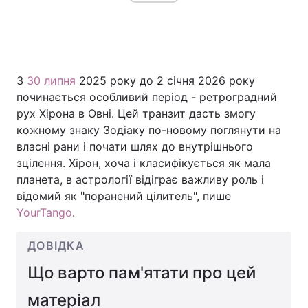
Головна
Війна
З
30 липня
2025 року до 2 січня 2026 року
Україна
Політика
починається особливий період - ретроградний
рух Хірона в Овні. Цей транзит дасть змогу
Економіка
Світ
кожному знаку Зодіаку по-новому поглянути на
власні рани і почати шлях до внутрішнього
Спорт
Наука
зцілення. Хірон, хоча і класифікується як мала
планета, в астрології відіграє важливу роль і
Техно і зв'язок
Лайт
відомий як "поранений цілитель", пише
Зброя
Інциденти
YourTango
.
Здоров'я
Туризм
ДОВІДКА
Що варто пам'ятати про цей
Цікавинки
Погода
матеріал
Екологія
Регіони