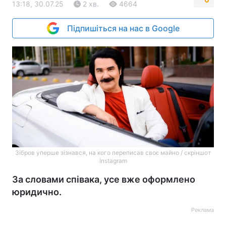
13:18, 30.07.25
2 хв.
4664
Підпишіться на нас в Google
Зібров уперше зізнався, на кого переписав своє майно / скріншот
Instagram
За словами співака, усе вже оформлено
юридично.
Реклама