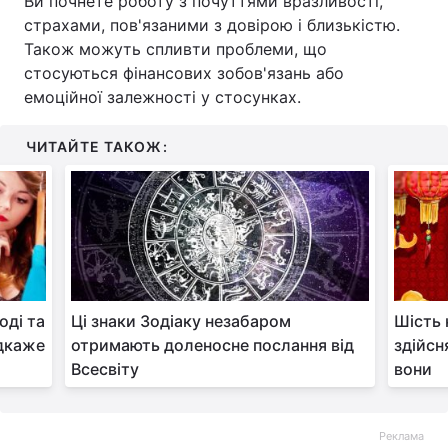
Ви почнете роботу з почуттями вразливості,
страхами, пов'язаними з довірою і близькістю.
Також можуть спливти проблеми, що
стосуються фінансових зобов'язань або
емоційної залежності у стосунках.
ЧИТАЙТЕ ТАКОЖ:
оді та
Ці знаки Зодіаку незабаром
Шість 
ідкаже
отримають доленосне послання від
здійсн
Всесвіту
вони
Реклама