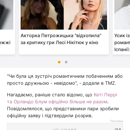
Акторка Петрожицька "відхопила"
Усик і
режжі
за критику гри Лесі Нікітюк у кіно
роман
Іспані
"Чи була ця зустріч романтичним побаченням або
просто дружньою - невідомо", - додали в TMZ.
Нагадаємо, раніше стало відомо, що
Кеті Перрі
та Орландо Блум офіційно більше не разом
.
Повідомлялося, що представники пари зробили
офіційну заяву і підтвердили розрив.
Реклама