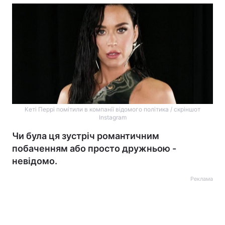
Кеті Перрі помітили в компанії відомого політика / скріншот
Instagram
Чи була ця зустріч романтичним
побаченням або просто дружньою -
невідомо.
Реклама