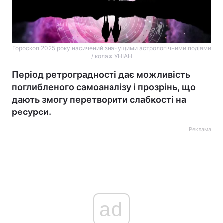
Гороскоп 2025 року насичений значущими астрологічними подіями
/ колаж УНІАН
Період ретроградності дає можливість
поглибленого самоаналізу і прозрінь, що
дають змогу перетворити слабкості на
ресурси.
Реклама
ad