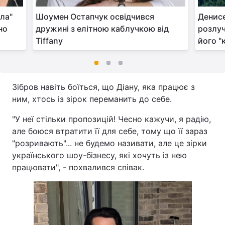
ла"
Шоумен Остапчук освідчився
Денис
но
дружині з елітною каблучкою від
розлуч
Tiffany
його "
Зібров навіть боїться, що Діану, яка працює з
ним, хтось із зірок переманить до себе.
"У неї стільки пропозицій! Чесно кажучи, я радію,
але боюся втратити її для себе, тому що її зараз
"розривають"... не будемо називати, але це зірки
українського шоу-бізнесу, які хочуть із нею
працювати", - похвалився співак.