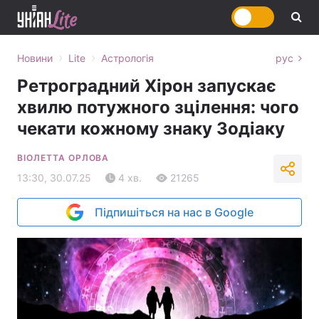
›
›
Новини
Lite
Астрологія
рус
Ретроградний Хірон запускає
хвилю потужного зцілення: чого
чекати кожному знаку Зодіаку
ВІОЛЕТТА ОРЛОВА
13:30, 30.07.25
4 хв.
21265
Підпишіться на нас в Google