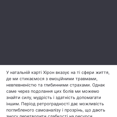
Тема оформлення
У натальній карті Хірон вказує на ті сфери життя,
де ми стикаємося з емоційними травмами,
невпевненістю та глибинними страхами. Однак
саме через подолання цих болів ми можемо
знайти силу, мудрість і здатність допомагати
іншим. Період ретроградності дає можливість
поглибленого самоаналізу і прозрінь, що дають
змогу перетворити слабкості на ресурси.