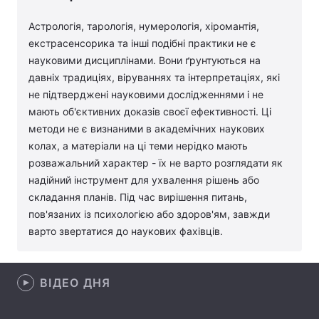
Лонгріди
Астрологія, тарологія, нумерологія, хіромантія,
екстрасенсорика та інші подібні практики не є
науковими дисциплінами. Вони ґрунтуються на
Відео з Youtube
Статті
давніх традиціях, віруваннях та інтерпретаціях, які
не підтверджені науковими дослідженнями і не
Інтерв'ю
Думки
мають об'єктивних доказів своєї ефективності. Ці
методи не є визнаними в академічних наукових
Архів
Вакансії
колах, а матеріали на ці теми нерідко мають
Контакти
розважальний характер - їх не варто розглядати як
надійний інструмент для ухвалення рішень або
Послуги
складання планів. Під час вирішення питань,
пов'язаних із психологією або здоров'ям, завжди
варто звертатися до наукових фахівців.
ВІДЕО ДНЯ