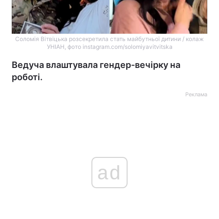
Соломія Вітвіцька розсекретила стать майбутньої дитини / колаж
УНІАН, фото instagram.com/solomiyavitvitska
Ведуча влаштувала гендер-вечірку на
роботі.
Реклама
ad