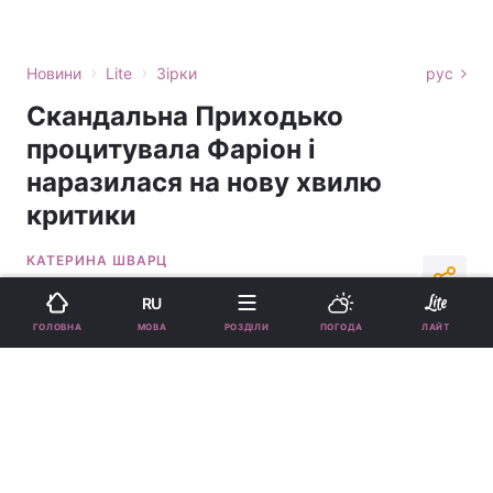
›
›
Новини
Lite
Зірки
рус
Скандальна Приходько
процитувала Фаріон і
наразилася на нову хвилю
критики
КАТЕРИНА ШВАРЦ
14:43, 13.05.26
2 хв.
13895
RU
МОВА
ГОЛОВНА
РОЗДІЛИ
ПОГОДА
ЛАЙТ
Підпишіться на нас в Google