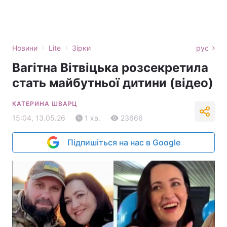
›
›
Новини
Lite
Зірки
рус
Вагітна Вітвіцька розсекретила
стать майбутньої дитини (відео)
КАТЕРИНА ШВАРЦ
15:04, 13.05.26
1 хв.
23666
Підпишіться на нас в Google