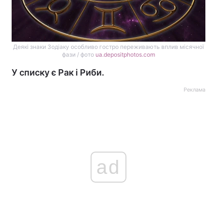
Деякі знаки Зодіаку особливо гостро переживають вплив місячної
фази / фото
ua.depositphotos.com
У списку є Рак і Риби.
Реклама
ad