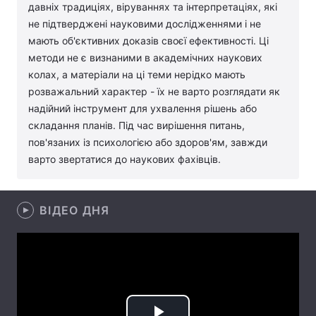
давніх традиціях, віруваннях та інтерпретаціях, які
Лонгріди
не підтверджені науковими дослідженнями і не
мають об'єктивних доказів своєї ефективності. Ці
методи не є визнаними в академічних наукових
Відео з Youtube
Статті
колах, а матеріали на ці теми нерідко мають
розважальний характер - їх не варто розглядати як
Інтерв'ю
Думки
надійний інструмент для ухвалення рішень або
складання планів. Під час вирішення питань,
Архів
Вакансії
пов'язаних із психологією або здоров'ям, завжди
Контакти
варто звертатися до наукових фахівців.
Послуги
ВІДЕО ДНЯ