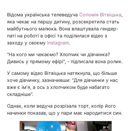
Відома українська телеведуча
Соломія Вітвіцька
,
яка чекає на першу дитину, розсекретила стать
майбутнього малюка. Вона влаштувала гендер-
паті на роботі в офісі та поділилася відео з
заходу у своєму
Instagram
.
"На кого ми чекаємо? Хлопчик чи дівчинка?
Дивись у прямому ефірі", - підписала вона ролик.
У самому відео Вітвіцька натякнула, що більше
хоче дівчинку, зазначивши: "Для дівчинки у нас
вже є ім'я, а ось з хлопчиком буде набагато
складніше".
Однак, коли ведуча розрізала торт, колір його
начинки показав, що у пари має народитися син.