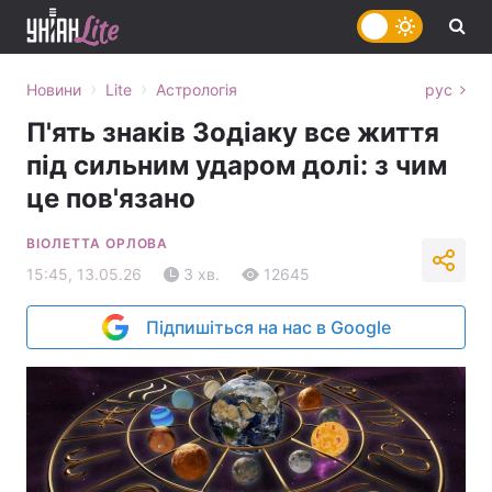
›
›
Новини
Lite
Астрологія
рус
П'ять знаків Зодіаку все життя
під сильним ударом долі: з чим
це пов'язано
ВІОЛЕТТА ОРЛОВА
15:45, 13.05.26
3 хв.
12645
Підпишіться на нас в Google