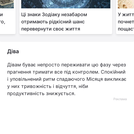
ми
Ці знаки Зодіаку незабаром
У житт
го,
отримають рідкісний шанс
почнет
перевернути своє життя
пощас
Діва
Дівам буває непросто переживати цю фазу через
прагнення тримати все під контролем. Спокійний
і уповільнений ритм спадаючого Місяця викликає
у них тривожність і відчуття, ніби
продуктивність знижується.
Реклама