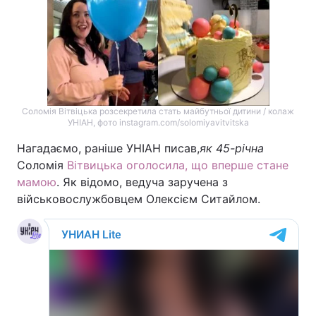
Соломія Вітвіцька розсекретила стать майбутньої дитини / колаж
УНІАН, фото instagram.com/solomiyavitvitska
Нагадаємо, раніше УНІАН писав,
як 45-річна
Соломія
Вітвицька оголосила, що вперше стане
мамою
. Як відомо, ведуча заручена з
військовослужбовцем Олексієм Ситайлом.