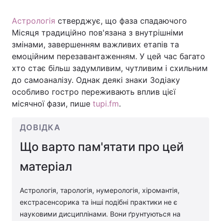
Астрологія
стверджує, що фаза спадаючого
Місяця традиційно пов'язана з внутрішніми
Головна
Війна
змінами, завершенням важливих етапів та
емоційним перезавантаженням. У цей час багато
Україна
Політика
хто стає більш задумливим, чутливим і схильним
до самоаналізу. Однак деякі знаки Зодіаку
Економіка
Світ
особливо гостро переживають вплив цієї
місячної фази, пише
tupi.fm
.
Спорт
Наука
ДОВІДКА
Техно і зв'язок
Лайт
Що варто пам'ятати про цей
Зброя
Інциденти
матеріал
Здоров'я
Туризм
Астрологія, тарологія, нумерологія, хіромантія,
Цікавинки
Погода
екстрасенсорика та інші подібні практики не є
науковими дисциплінами. Вони ґрунтуються на
Екологія
Регіони