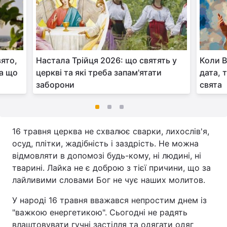
вято,
Настала Трійця 2026: що святять у
Коли В
та що
церкві та які треба запам'ятати
дата, 
заборони
свята
16 травня церква не схвалює сварки, лихослів'я,
осуд, плітки, жадібність і заздрість. Не можна
відмовляти в допомозі будь-кому, ні людині, ні
тварині. Лайка не є доброю з тієї причини, що за
лайливими словами Бог не чує наших молитов.
У народі 16 травня вважався непростим днем із
"важкою енергетикою". Сьогодні не радять
влаштовувати гучні застілля та одягати одяг