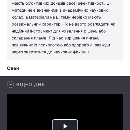
мають об'єктивних доказів своєї ефективності. Ці
Лонгріди
методи не є визнаними в академічних наукових
колах, а матеріали на ці теми нерідко мають
розважальний характер - їх не варто розглядати як
Відео з Youtube
Статті
надійний інструмент для ухвалення рішень або
складання планів. Під час вирішення питань,
Інтерв'ю
Думки
пов'язаних із психологією або здоров'ям, завжди
варто звертатися до наукових фахівців.
Архів
Вакансії
Контакти
Овен
Послуги
ВІДЕО ДНЯ