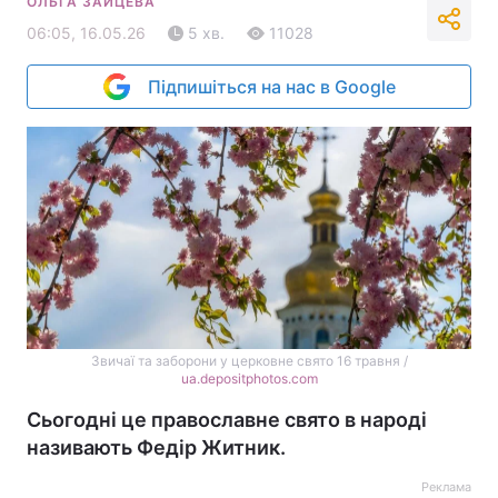
ОЛЬГА ЗАЙЦЕВА
06:05, 16.05.26
5 хв.
11028
Підпишіться на нас в Google
Звичаї та заборони у церковне свято 16 травня /
ua.depositphotos.com
Сьогодні це православне свято в народі
називають Федір Житник.
Реклама