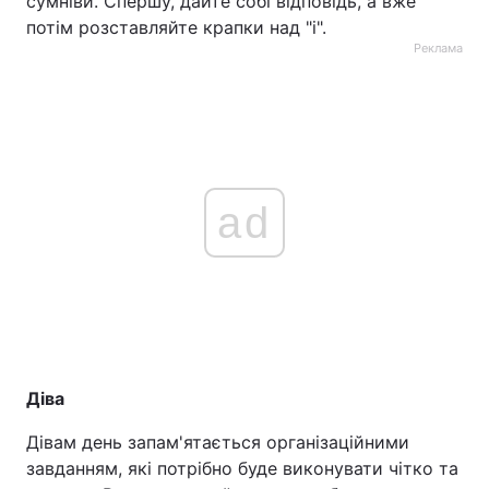
сумніви. Спершу, дайте собі відповідь, а вже
потім розставляйте крапки над "і".
Реклама
ad
Діва
Дівам день запам'ятається організаційними
завданням, які потрібно буде виконувати чітко та