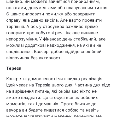
швидко. Ви можете зайнятися прибиранням,
оплатами, документами або плануванням тижня.
Є шанс виправити помилку або завершити
справу, яка давно висіла. Але варто проявити
терпіння. А ось у стосунках важливо прямо
говорити про побутові речі, інакше виникне
непорозуміння. У фінансах день стабільний, але
можливі додаткові надходження, на які ви не
сподівалися. Ввечері добре підійде спокійний
відпочинок без активності.
Терези
Конкретні домовленості чи швидка реалізація
ідей чекає на Терезів цього дня. Частина дня піде
на вирішення питань, які окрім вас ніхто не
зможе владнати. Це стосується як робочих
моментів, так і домашніх. Проте ближче до
вечора ви будете пишатися собою та навіть
можете відсвяткувати маленькі перемоги. Не