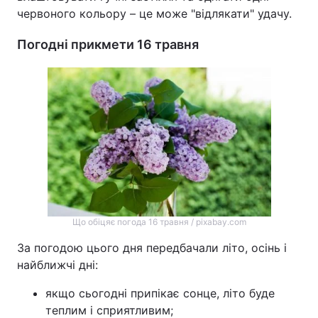
червоного кольору – це може "відлякати" удачу.
Погодні прикмети 16 травня
Що обіцяє погода 16 травня / pixabay.com
За погодою цього дня передбачали літо, осінь і
найближчі дні:
якщо сьогодні припікає сонце, літо буде
теплим і сприятливим;