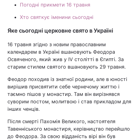
Погодні прикмети 16 травня
Хто святкує іменини сьогодні
Яке сьогодні церковне свято в Україні
16 травня згідно з новим православним
календарем в Україні вшановують Феодора
Освяченого, який жив у IV столітті в Єгипті. За
старим стилем святого вшановують 29 травня.
Феодор походив із знатної родини, але в юності
вирішив присвятити себе чернечому життю і
таємно пішов у монастир. Там він вирізнявся
суворим постом, молитвою і став прикладом для
інших ченців.
Після смерті Пахомія Великого, настоятеля
Тавенніського монастиря, керівництво перейшло
до Феодора. За свою відданість вірі він був