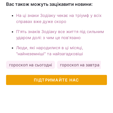
Вас також можуть зацікавити новини:
На ці знаки Зодіаку чекає на тріумф у всіх
справах вже дуже скоро
П'ять знаків Зодіаку все життя під сильним
ударом долі: з чим це пов'язано
Люди, які народилися в ці місяці,
"найнеземніші" та найзагадковіші
гороскоп на сьогодні
гороскоп на завтра
ас
ПІДТРИМАЙТЕ НАС