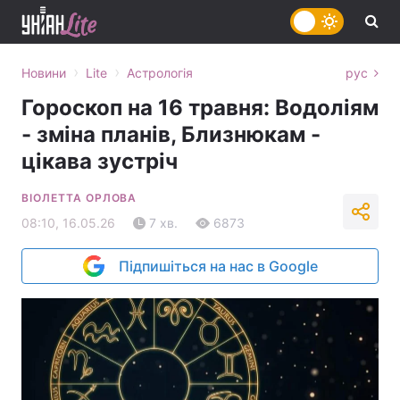
›
›
Новини
Lite
Астрологія
рус
Гороскоп на 16 травня: Водоліям
- зміна планів, Близнюкам -
цікава зустріч
ВІОЛЕТТА ОРЛОВА
08:10, 16.05.26
7 хв.
6873
Підпишіться на нас в Google