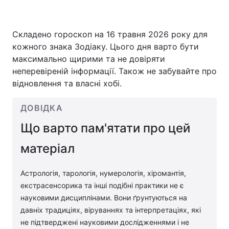
Складено гороскоп на 16 травня 2026 року для
Головна
Війна
кожного знака Зодіаку. Цього дня варто бути
максимально щирими та не довіряти
Україна
Політика
неперевіреній інформації. Також не забувайте про
відновлення та власні хобі.
Економіка
Світ
ДОВІДКА
Спорт
Наука
Що варто пам'ятати про цей
Техно і зв'язок
Лайт
матеріал
Зброя
Інциденти
Астрологія, тарологія, нумерологія, хіромантія,
Здоров'я
Туризм
екстрасенсорика та інші подібні практики не є
науковими дисциплінами. Вони ґрунтуються на
Цікавинки
Погода
давніх традиціях, віруваннях та інтерпретаціях, які
не підтверджені науковими дослідженнями і не
Екологія
Регіони