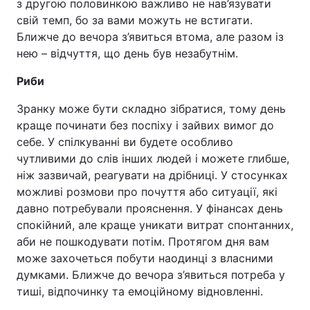
з другою половинкою важливо не нав’язувати
свій темп, бо за вами можуть не встигати.
Ближче до вечора з’явиться втома, але разом із
нею – відчуття, що день був незабутнім.
Риби
Зранку може бути складно зібратися, тому день
краще починати без поспіху і зайвих вимог до
себе. У спілкуванні ви будете особливо
чутливими до слів інших людей і можете глибше,
ніж зазвичай, реагувати на дрібниці. У стосунках
можливі розмови про почуття або ситуації, які
давно потребували прояснення. У фінансах день
спокійний, але краще уникати витрат спонтанних,
аби не пошкодувати потім. Протягом дня вам
може захочеться побути наодинці з власними
думками. Ближче до вечора з’явиться потреба у
тиші, відпочинку та емоційному відновленні.