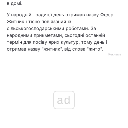
в домі.
У народній традиції день отримав назву Федір
Житник і тісно пов'язаний із
сільськогосподарськими роботами. За
народними прикметами, сьогодні останній
термін для посіву ярих культур, тому день і
отримав назву "житник", від слова "жито".
Реклама
ad