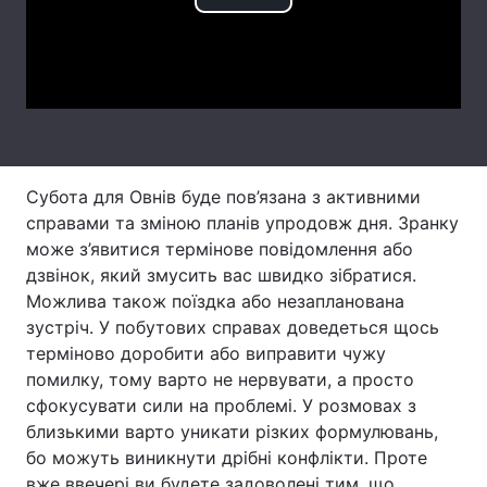
Play
Тема оформлення
Video
Субота для Овнів буде пов’язана з активними
справами та зміною планів упродовж дня. Зранку
може з’явитися термінове повідомлення або
дзвінок, який змусить вас швидко зібратися.
Можлива також поїздка або незапланована
зустріч. У побутових справах доведеться щось
терміново доробити або виправити чужу
помилку, тому варто не нервувати, а просто
сфокусувати сили на проблемі. У розмовах з
близькими варто уникати різких формулювань,
бо можуть виникнути дрібні конфлікти. Проте
вже ввечері ви будете задоволені тим, що