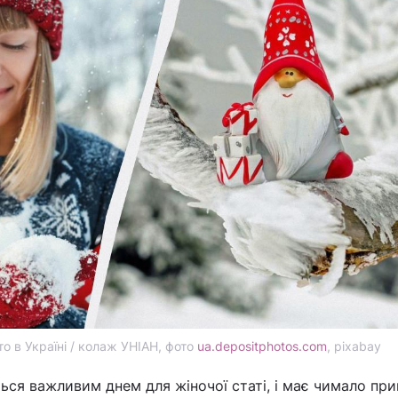
то в Україні / колаж УНІАН, фото
ua.depositphotos.com
, pixabay
ься важливим днем для жіночої статі, і має чимало при