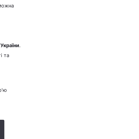
 можна
України
.
і та
р'ю