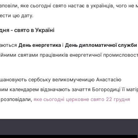
повіли, яке сьогодні свято настає в українців, чого не
ести цю дату.
ня - свято в Україні
чаються
День енергетика
і
День дипломатичної служби 
ійними святами працівників енергетичної промисловост
вшановують сербську великомученицю Анастасію
им календарем відзначають зачаття Богородиці її маті
 розповідали,
яке сьогодні церковне свято 22 грудня