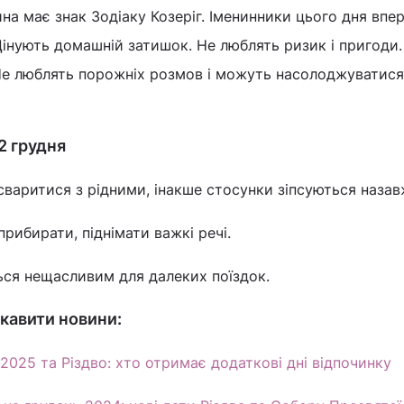
а має знак Зодіаку Козеріг. Іменинники цього дня впер
 Цінують домашній затишок. Не люблять ризик і пригоди
Не люблять порожніх розмов і можуть насолоджуватися
2 грудня
варитися з рідними, інакше стосунки зіпсуються назав
прибирати, піднімати важкі речі.
ься нещасливим для далеких поїздок.
кавити новини:
 2025 та Різдво: хто отримає додаткові дні відпочинку