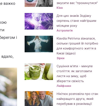
де важко
змусити вас "прокинутися"
Кіно
Для цих знаків Зодіаку
серпень стане найгіршим
жкою
місяцем року
ати
Астрологія
берегом і
Klavdia Petrivna зізналася,
скільки грошей їй потрібно
для комфортного життя в
Києві (відео)
 вдало,
Зірки
Сушіння м'яти - минуле
століття: як заготовити
листя на зиму, щоб
зберегти свіжість
Лайфхаки
Нікітюк розповіла про стан
найкращого друга, який
перебував в реанімації