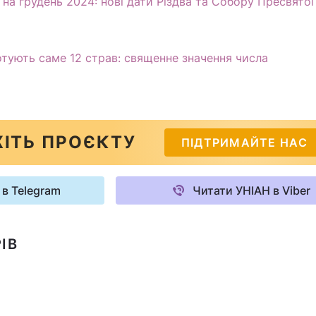
на грудень 2024: нові дати Різдва та Собору Пресвятої
отують саме 12 страв: священне значення числа
ІТЬ ПРОЄКТУ
ПІДТРИМАЙТЕ НАС
 в Telegram
Читати УНІАН в Viber
ІВ