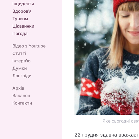
Інциденти
Здоров'я
Туризм
Цікавинки
Погода
Відео з Youtube
Статті
Інтерв'ю
Думки
Лонгріди
Архів
Вакансії
Контакти
Яке сьогодні свя
22 грудня здавна вважаєт