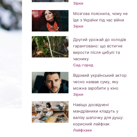
Зірки
Мозгова пояснила, чому не
їде з України під час війни
Зірки
Другий урожай до холодів
гарантовано: що встигне
вирости після цибулі та
часнику
Сад-город
Відомий український актор
чесно назвав суму, яку
можна заробити у кіно
Зірки
Навіщо досвідчені
мандрівники кладуть у
валізу шапочку для душу:
корисний лайфхак
Лайфхаки