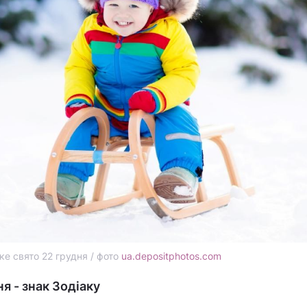
ке свято 22 грудня / фото
ua.depositphotos.com
я - знак Зодіаку