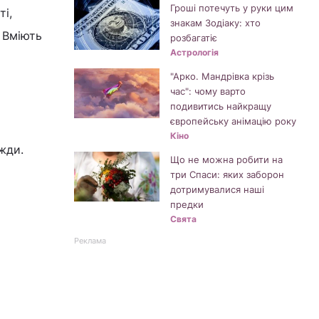
Гроші потечуть у руки цим
ті,
знакам Зодіаку: хто
. Вміють
розбагатіє
Астрологія
"Арко. Мандрівка крізь
час": чому варто
подивитись найкращу
європейську анімацію року
Кіно
жди.
Що не можна робити на
три Спаси: яких заборон
дотримувалися наші
предки
Свята
Реклама