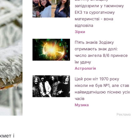
запідозрили у таємному
ЕКЗ та сурогатному
материнстві - вона
відповіла
Зірки
П’ять знаків Зодіаку
отримають знак долі:
число ангела 8/6 принесе
їм удачу
Астрологія
Цей рок-хіт 1970 року
ніколи не був №1, але став
найвидатнішою піснею усіх
часів
Музика
Реклама
кмет і