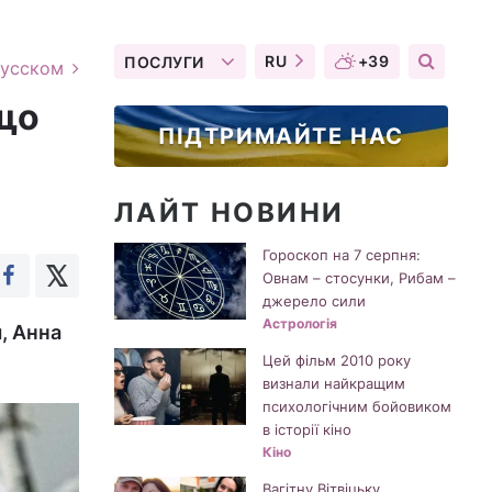
RU
+39
ПОСЛУГИ
русском
 що
ПІДТРИМАЙТЕ НАС
ЛАЙТ НОВИНИ
Гороскоп на 7 серпня:
Овнам – стосунки, Рибам –
джерело сили
Астрологія
, Анна
Цей фільм 2010 року
визнали найкращим
психологічним бойовиком
в історії кіно
Кіно
Вагітну Вітвіцьку