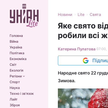
›
›
Новини
Lite
Свята
Яке свято ві
робили всі ж
Головна
Війна
Україна
Катерина Пулатова
07:00, 
Політика
Економіка
Підпиш
Світ
Екологія
Народне свято 22 груд
Регіони
Зимова.
Спорт
Наука
Техно і зв'язок
Лайт
Зброя