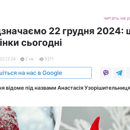
читать на 
дзначаємо 22 грудня 2024:
інки сьогодні
22.12.24
2 хв.
5211
іться на нас в Google
ня відоме під назвами Анастасія Узорішительниця