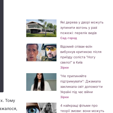
Які дерева у дворі можуть
зупинити вогонь у разі
пожежі: перелік видів
Сад-город
Відомий співак-воїн
вибухнув критикою після
приїзду соліста "Ногу
свело!" в Київ
Зірки
"Не припиняйте
підтримувати": Джамала
закликала світ допомогти
Україні під час війни
Зірки
их. Тому
4 найкращі фільми про
важалося,
теорії змови: вони можуть