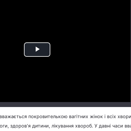
Play
Video
 вважається покровителькою вагітних жінок і всіх хвор
оги, здоров'я дитини, лікування хвороб. У давні часи в