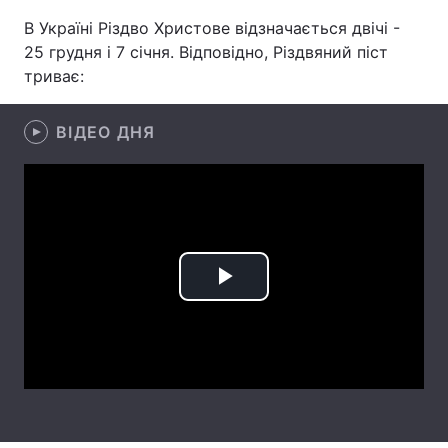
В Україні Різдво Христове відзначається двічі -
Лонгріди
25 грудня і 7 січня. Відповідно, Різдвяний піст
триває:
Відео з Youtube
Статті
ВІДЕО ДНЯ
Інтерв'ю
Думки
Архів
Вакансії
Контакти
Послуги
Play
Video