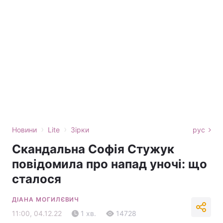
›
›
Новини
Lite
Зірки
рус
Скандальна Софія Стужук
повідомила про напад уночі: що
сталося
ДІАНА МОГИЛЄВИЧ
11:00, 04.12.22
1 хв.
14728