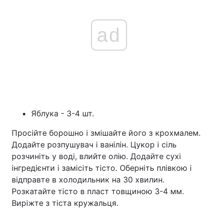
ad
Яблука - 3-4 шт.
Просійте борошно і змішайте його з крохмалем.
Додайте розпушувач і ванілін. Цукор і сіль
розчиніть у воді, влийте олію. Додайте сухі
інгредієнти і замісіть тісто. Оберніть плівкою і
відправте в холодильник на 30 хвилин.
Розкатайте тісто в пласт товщиною 3-4 мм.
Виріжте з тіста кружальця.