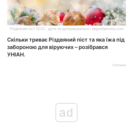
Різдвяний піст 2022 - дата, як дотримуватися / depositphotos.com
Скільки триває Різдвяний піст та яка їжа під
забороною для віруючих – розібрався
УНІАН.
Реклама
ad