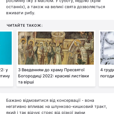
рослинну їжу з маслом. У суботу, неділю (крім
останніх), а також на великі свята дозволяється
вживати рибу.
ЧИТАЙТЕ ТАКОЖ:
2: у
З Введенням до храму Пресвятої
4 груд
итину
Богородиці 2022: красиві листівки
погоди
та вірші
Бажано відмовитися від консервації - вона
негативно впливає на шлунково-кишковий тракт,
який і так відчує стрес від різкої зміни