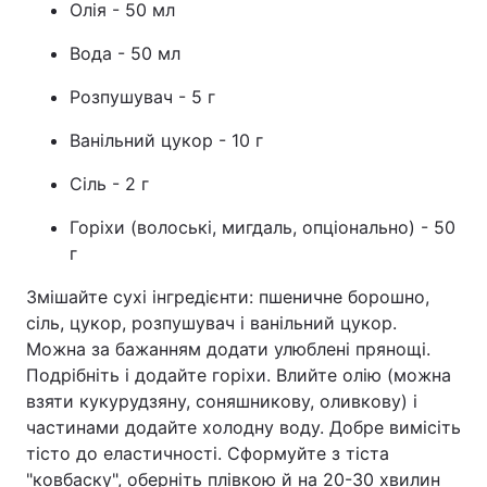
Олія - 50 мл
Вода - 50 мл
Розпушувач - 5 г
Ванільний цукор - 10 г
Сіль - 2 г
Горіхи (волоські, мигдаль, опціонально) - 50
г
Змішайте сухі інгредієнти: пшеничне борошно,
сіль, цукор, розпушувач і ванільний цукор.
Можна за бажанням додати улюблені прянощі.
Подрібніть і додайте горіхи. Влийте олію (можна
взяти кукурудзяну, соняшникову, оливкову) і
частинами додайте холодну воду. Добре вимісіть
тісто до еластичності. Сформуйте з тіста
"ковбаску", оберніть плівкою й на 20-30 хвилин