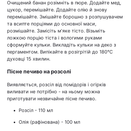
Очищений банан розімніть в пюре. Додайте мед,
цукор, перемішайте. Додайте олію й знову
перемішайте. Змішайте борошно з розпушувачем
та всипте порціями до основної маси,
розмішайте. Замісіть м'яке тісто. Візьміть
ложкою порцію тіста і вологими руками
сформуйте кульки. Викладіть кульки на деко з
пергаментом. Випікайте в розігрітій до 180°C
духовці 15 хвилин.
Пісне печиво на розсолі
Виявляється, розсіл від помідорів і огірків
виливати не потрібно - на ньому можна
приготувати незвичайне пісне печиво.
Розсіл - 110 мл
Олія (рафінована) - 100 мл