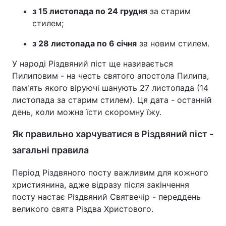
з 15 листопада по 24 грудня
за старим
Тема оформлення
стилем;
з 28 листопада по 6 січня
за новим стилем.
У народі Різдвяний піст ще називається
Пилиповим - на честь святого апостола Пилипа,
пам'ять якого віруючі шанують 27 листопада (14
листопада за старим стилем). Ця дата - останній
день, коли можна їсти скоромну їжу.
Як правильно харчуватися в Різдвяний піст -
загальні правила
Період Різдвяного посту важливим для кожного
християнина, адже відразу після закінчення
посту настає Різдвяний Святвечір - переддень
великого свята Різдва Христового.