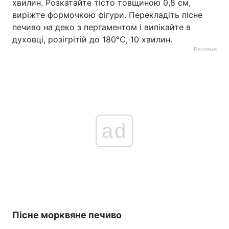
хвилин. Розкатайте тісто товщиною 0,8 см,
виріжте формочкою фігури. Перекладіть пісне
печиво на деко з пергаментом і випікайте в
духовці, розігрітій до 180°С, 10 хвилин.
Реклама
ad
Пісне морквяне печиво