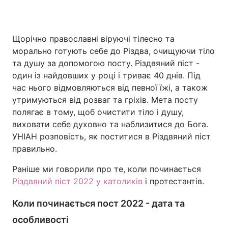
Щорічно православні віруючі тілесно та
Головна
Війна
морально готують себе до Різдва, очищуючи тіло
та душу за допомогою посту. Різдвяний піст -
Україна
Політика
один із найдовших у році і триває 40 днів. Під
час нього відмовляються від певної їжі, а також
Економіка
Світ
утримуються від розваг та гріхів. Мета посту
Спорт
Наука
полягає в тому, щоб очистити тіло і душу,
виховати себе духовно та наблизитися до Бога.
Техно і зв'язок
Лайт
УНІАН розповість, як поститися в Різдвяний піст
правильно.
Зброя
Інциденти
Раніше ми говорили про те, коли починається
Здоров'я
Туризм
Різдвяний піст 2022 у католиків
і протестантів.
Цікавинки
Погода
Коли починається пост 2022 - дата та
особливості
Екологія
Регіони