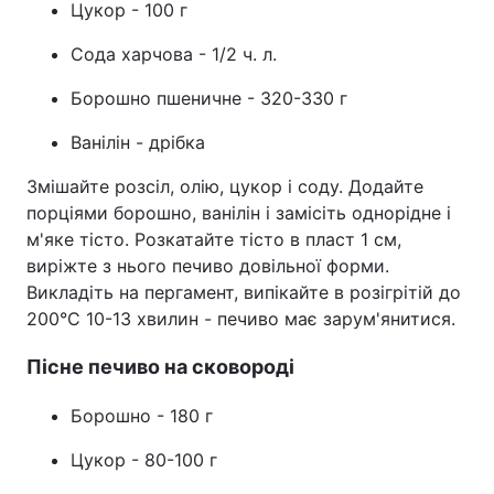
Цукор - 100 г
Сода харчова - 1/2 ч. л.
Борошно пшеничне - 320-330 г
Ванілін - дрібка
Змішайте розсіл, олію, цукор і соду. Додайте
порціями борошно, ванілін і замісіть однорідне і
м'яке тісто. Розкатайте тісто в пласт 1 см,
виріжте з нього печиво довільної форми.
Викладіть на пергамент, випікайте в розігрітій до
200°С 10-13 хвилин - печиво має зарум'янитися.
Пісне печиво на сковороді
Борошно - 180 г
Цукор - 80-100 г