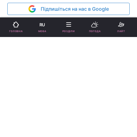
Підпишіться на нас в Google
RU
МОВА
ГОЛОВНА
РОЗДІЛИ
ПОГОДА
ЛАЙТ
На будинок Софії Стужук напали / instagram.com
Невідомі напали на будинок блогерки в
Ризі.
Реклама