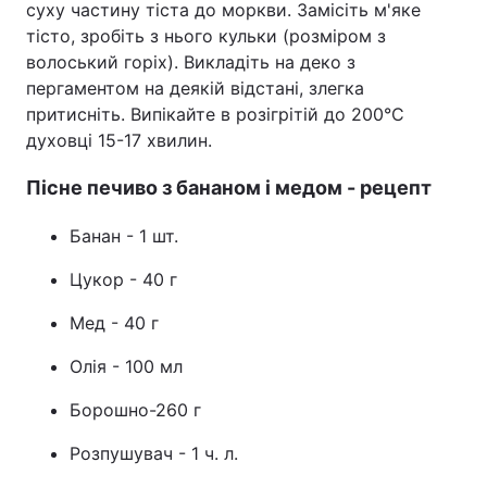
суху частину тіста до моркви. Замісіть м'яке
тісто, зробіть з нього кульки (розміром з
волоський горіх). Викладіть на деко з
пергаментом на деякій відстані, злегка
притисніть. Випікайте в розігрітій до 200°C
духовці 15-17 хвилин.
Пісне печиво з бананом і медом - рецепт
Банан - 1 шт.
Цукор - 40 г
Мед - 40 г
Олія - 100 мл
Борошно-260 г
Розпушувач - 1 ч. л.