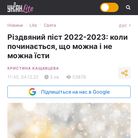
›
›
Новини
Lite
Свята
рус
Різдвяний піст 2022-2023: коли
починається, що можна і не
можна їсти
КРИСТИНА КАЩАВЦЕВА
11:30, 04.12.22
3 хв.
53878
Підпишіться на нас в Google