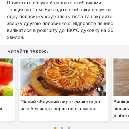
Почистьте яблука й наріжте скибочками
товщиною 1 см. Викладіть скибочки яблук на
одну половинку кружалець тіста та накрийте
зверху другою половинкою. Відправте печиво
випікатися в розігріту до 180°С духовку на 20
хвилин.
ЧИТАЙТЕ ТАКОЖ:
Пісний яблучний пиріг: смакота до
Випіка
і
чаю без яєць і вершкового масла
вівсян
діабе