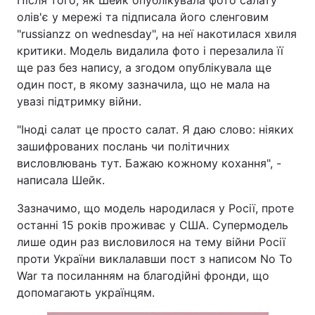
Після того, як Шейк опублікувала фото салату
олів'є у мережі та підписала його сленговим
"russianzz on wednesday", на неї накотилася хвиля
критики. Модель видалила фото і перезалила її
ще раз без напису, а згодом опублікувала ще
один пост, в якому зазначила, що не мала на
увазі підтримку війни.
"Іноді салат це просто салат. Я даю слово: ніяких
зашифрованих послань чи політичних
висловлювань тут. Бажаю кожному кохання", -
написала Шейк.
Зазначимо, що модель народилася у Росії, проте
останні 15 років проживає у США. Супермодель
лише один раз висловилося на тему війни Росії
проти України виклалавши пост з написом No To
War та посиланням на благодійні фронди, що
допомагають українцям.