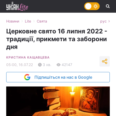
›
›
Новини
Lite
Свята
рус
Церковне свято 16 липня 2022 -
традиції, прикмети та заборони
дня
КРИСТИНА КАЩАВЦЕВА
05:00, 16.07.22
3 хв.
42147
Підпишіться на нас в Google