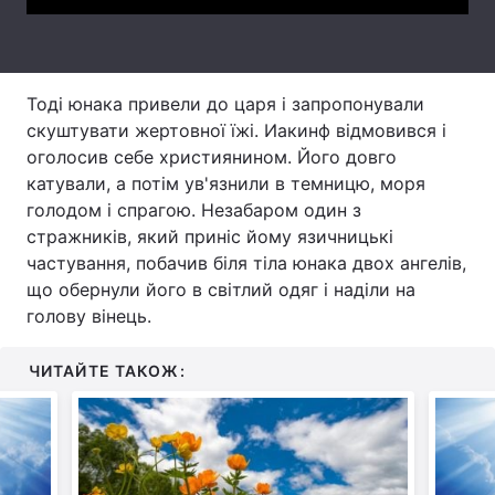
Тема оформлення
Тоді юнака привели до царя і запропонували
скуштувати жертовної їжі. Иакинф відмовився і
оголосив себе християнином. Його довго
катували, а потім ув'язнили в темницю, моря
голодом і спрагою. Незабаром один з
стражників, який приніс йому язичницькі
частування, побачив біля тіла юнака двох ангелів,
що обернули його в світлий одяг і наділи на
голову вінець.
ЧИТАЙТЕ ТАКОЖ: