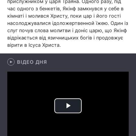
прислужником у царя Траяна. Одного разу, під
час одного з бенкетів, Якінф замкнувся у себе в
Лонгріди
кімнаті і молився Христу, поки цар і його гості
насолоджувалися ідоложертвенной їжею. Один із
Відео з Youtube
Статті
слуг почув слова молитви і доніс царю, що Якінф
відрікається від язичницьких богів і продовжує
Інтерв'ю
Думки
вірити в Ісуса Христа.
Архів
Вакансії
ВІДЕО ДНЯ
Контакти
Послуги
Play
Video