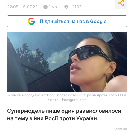
22:05, 15.07.22
1 хв.
12107
Підпишіться на нас в Google
Модель народилася у Росії, проте останні 15 років проживає у США
/ фото - instagram.com
Супермодель лише один раз висловилося
на тему війни Росії проти України.
Реклама