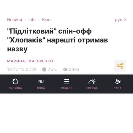
›
›
Новини
Lite
Кіно
рус
"Підлітковий" спін-офф
"Хлопаків" нарешті отримав
назву
МАРИНА ГРИГОРЕНКО
18:47, 15.07.22
2 хв.
3483
RU
Підпишіться на нас в Google
МОВА
ГОЛОВНА
РОЗДІЛИ
ПОГОДА
ЛАЙТ