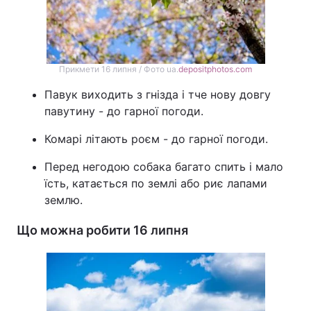
Прикмети 16 липня / Фото ua.
depositphotos.com
Павук виходить з гнізда і тче нову довгу
павутину - до гарної погоди.
Комарі літають роєм - до гарної погоди.
Перед негодою собака багато спить і мало
їсть, катається по землі або риє лапами
землю.
Що можна робити 16 липня