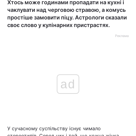
Хтось може годинами пропадати на кухні і
чаклувати над черговою стравою, а комусь
простіше замовити піцу. Астрологи сказали
своє слово у кулінарних пристрастях.
Реклама
ad
У сучасному суспільству існує чимало
стереотипів. Серед них і той, що кожна жінка