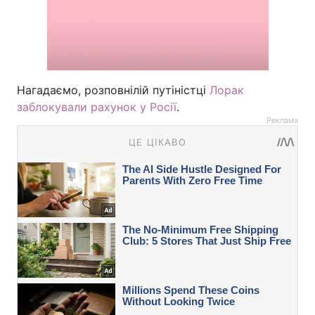
Нагадаємо, розповнілій путіністці
Лорак
заблокували рахунок у Росії
.
Реклама