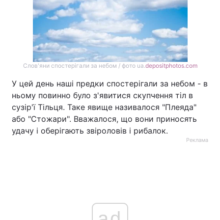
Слов'яни спостерігали за небом / фото ua.
depositphotos.com
У цей день наші предки спостерігали за небом - в
ньому повинно було з'явитися скупчення тіл в
сузір'ї Тільця. Таке явище називалося "Плеяда"
або "Стожари". Вважалося, що вони приносять
удачу і оберігають звіроловів і рибалок.
Реклама
ad