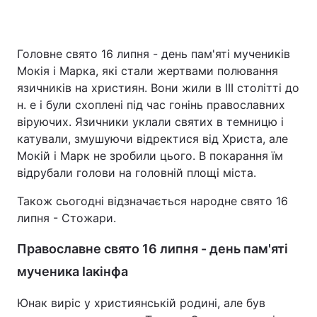
Головне свято 16 липня - день пам'яті мучеників
Головна
Війна
Мокія і Марка, які стали жертвами полювання
язичників на християн. Вони жили в III столітті до
Україна
Політика
н. е і були схоплені під час гонінь православних
віруючих. Язичники уклали святих в темницю і
Економіка
Світ
катували, змушуючи відректися від Христа, але
Спорт
Наука
Мокій і Марк не зробили цього. В покарання їм
відрубали голови на головній площі міста.
Техно і зв'язок
Лайт
Також сьогодні відзначається народне свято 16
Зброя
Інциденти
липня - Стожари.
Православне свято 16 липня - день пам'яті
Здоров'я
Туризм
мученика Іакінфа
Цікавинки
Погода
Юнак виріс у християнській родині, але був
Екологія
Регіони