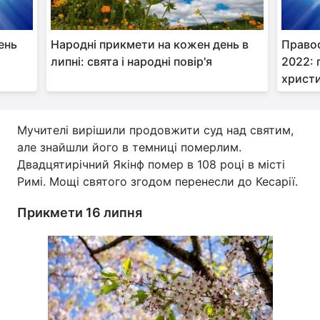
ень
Народні прикмети на кожен день в
Правос
в
липні: свята і народні повір'я
2022: 
христи
Мучителі вирішили продовжити суд над святим,
але знайшли його в темниці померлим.
Двадцятирічний Якінф помер в 108 році в місті
Римі. Мощі святого згодом перенесли до Кесарії.
Прикмети 16 липня