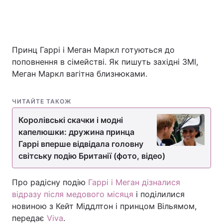
Принц Гаррі і Меган Маркл готуються до
поповнення в сімействі. Як пишуть західні ЗМІ,
Меган Маркл вагітна близнюками.
ЧИТАЙТЕ ТАКОЖ
Королівські скачки і модні
капелюшки: дружина принца
Гаррі вперше відвідала головну
світську подію Британії (фото, відео)
Про радісну подію
Гаррі і Меган дізналися
відразу після медового місяця
і поділилися
новиною з Кейт Міддлтон і принцом Вільямом,
передає
Viva
.