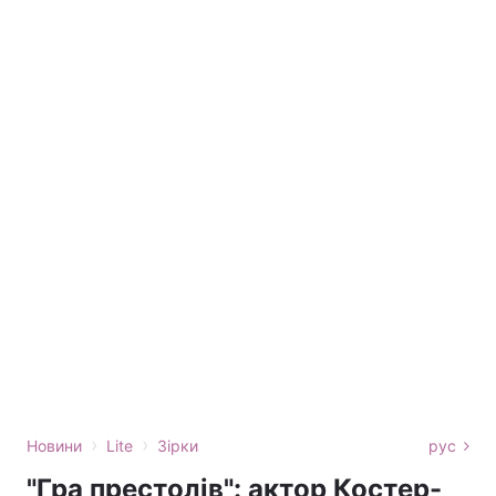
›
›
Новини
Lite
Зірки
рус
"Гра престолів": актор Костер-