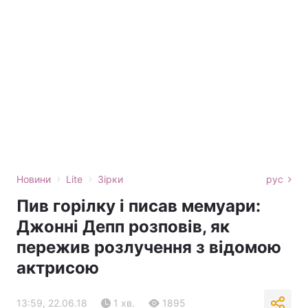
›
›
Новини
Lite
Зірки
рус
Пив горілку і писав мемуари:
Джонні Депп розповів, як
пережив розлучення з відомою
актрисою
13:59, 22.06.18
1 хв.
1895