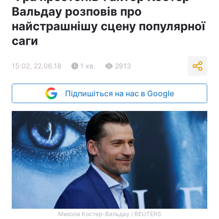
Вальдау розповів про
найстрашнішу сцену популярної
саги
15:02, 22.06.18
1 хв.
2913
Підпишіться на нас в Google
Микола Костер-Вальдау / REUTERS