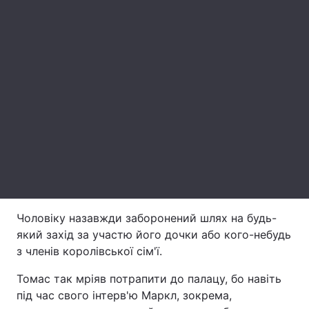
Лонгріди
Відео з Youtube
Статті
Інтерв'ю
Думки
Архів
Вакансії
Контакти
Послуги
Чоловіку назавжди заборонений шлях на будь-
який захід за участю його дочки або кого-небудь
з членів королівської сім'ї.
Томас так мріяв потрапити до палацу, бо навіть
під час свого інтерв'ю Маркл, зокрема,