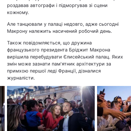
роздавав автографи і підморгував зі сцени
кожному.
Але танцювали у палаці недовго, адже сьогодні
Макрону належить насичений робочий день.
Також повідомляється, що дружина
французького президента Бріджит Макрона
вирішила перебудувати Єлисейський палац. Яких
змін може зазнати пам'ятник архітектури за
примхою першої леді Франції, дізналися
журналісти.