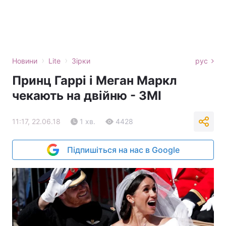
›
›
Новини
Lite
Зірки
рус
Принц Гаррі і Меган Маркл
чекають на двійню - ЗМІ
11:17, 22.06.18
1 хв.
4428
Підпишіться на нас в Google