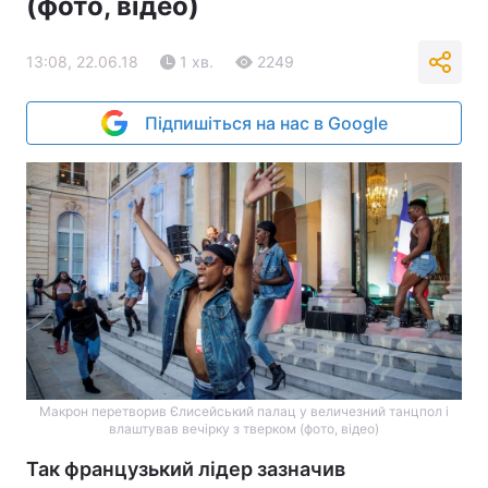
(фото, відео)
13:08, 22.06.18
1 хв.
2249
Підпишіться на нас в Google
Макрон перетворив Єлисейський палац у величезний танцпол і
влаштував вечірку з тверком (фото, відео)
Так французький лідер зазначив