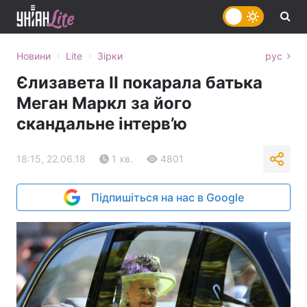
›
›
Новини
Lite
Зірки
рус
Єлизавета ІІ покарала батька
Меган Маркл за його
скандальне інтерв’ю
18:15, 22.06.18
1 хв.
4801
Підпишіться на нас в Google