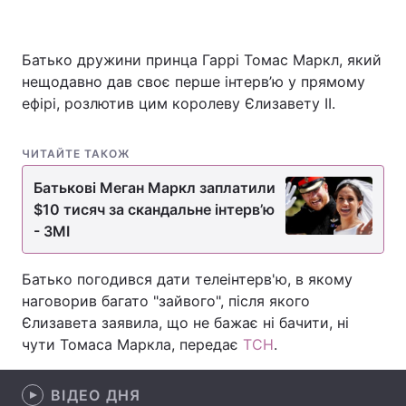
Батько дружини принца Гаррі Томас Маркл, який
Головна
Війна
нещодавно дав своє перше інтерв’ю у прямому
ефірі, розлютив цим королеву Єлизавету ІІ.
Україна
Політика
ЧИТАЙТЕ ТАКОЖ
Економіка
Світ
Батькові Меган Маркл заплатили
Спорт
Наука
$10 тисяч за скандальне інтерв’ю
- ЗМІ
Техно і зв'язок
Лайт
Зброя
Інциденти
Батько погодився дати телеінтерв'ю, в якому
наговорив багато "зайвого", після якого
Здоров'я
Туризм
Єлизавета заявила, що не бажає ні бачити, ні
чути Томаса Маркла, передає
ТСН
.
Цікавинки
Погода
ВІДЕО ДНЯ
Екологія
Регіони