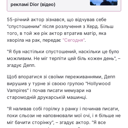
рекламі Dior (відео)
55-річний актор зізнався, що відчував себе
"спустошеним" після розлучення з Херд. Більш
того, в той же рік актор втратив матір, яка
хворіла на рак, передає
"Сегодня"
.
"Я був настільки спустошений, наскільки це було
можливим. Не міг терпіти цей біль кожен день", –
згадує Депп.
Щоб впоратися зі своїми переживаннями, Депп
вирушив у турне зі своєю групою "Hollywood
Vampires" і почав писати мемуари на
старомодній друкарській машинці.
"Я наливав собі горілку з ранку і починав писати,
поки сльози не наповнювали мої очі, і я більше не
міг бачити сторінку", – згадує актор. "Я все