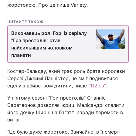
жорстокою. Про це пише Variety.
ЧИТАЙТЕ ТАКОЖ
Виконавець ролі Горі із серіалу
"Гра престолів" став
найсильнішим чоловіком
планети
Костер-Вальдау, який грає роль брата королеви
Серсеї Джеймі Ланністер, не зміг подивитися
сцену з вбивством дитини, пише
"112.ua"
.
У п'ятому сезоні "Гри престолів" Станніс
Баратеонов дозволяє жриці Мелісандрі спалити
його дочку Ширін на багатті заради перемоги в
битві.
"Це було дуже жорстоко. Звичайно, в її смерті