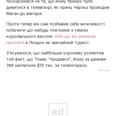
поскаржився на те, що йому прикро було
дивитися в телевізорі, як принц Чарльз проводив
Тема оформлення
Меган до вівтаря.
Проте тепер він сам позбавив себе можливості
побачити що-небудь пов'язане з темою
королівського весілля.
Хіба що він ризикне
приїхати
в Лондон як звичайний турист.
З'ясувалося, що найбільше королеву розлютив
той факт, що Томас "продався", йому за даними
ЗМІ заплатили $10 тис. за телеінтерв’ю.
Реклама
ad