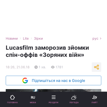
›
›
Новини
Lite
Зірки
рус
Lucasfilm заморозив зйомки
спін-оффів «Зоряних війн»
18:26, 21.06.18
1 хв.
1781
Підпишіться на нас в Google
RU
МОВА
ГОЛОВНА
РОЗДІЛИ
ПОГОДА
ЛАЙТ