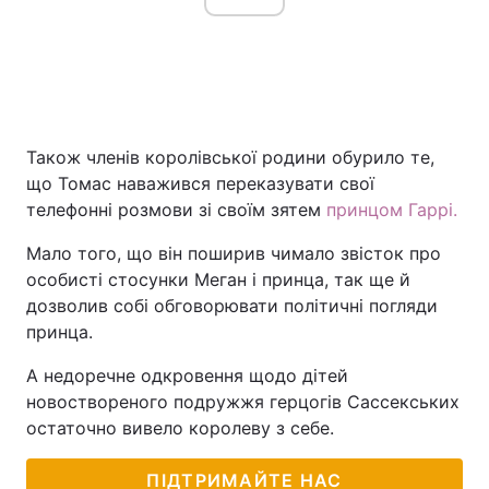
Також членів королівської родини обурило те,
що Томас наважився переказувати свої
телефонні розмови зі своїм зятем
принцом Гаррі.
Мало того, що він поширив чимало звісток про
особисті стосунки Меган і принца, так ще й
дозволив собі обговорювати політичні погляди
принца.
А недоречне одкровення щодо дітей
новоствореного подружжя герцогів Сассекських
остаточно вивело королеву з себе.
ПІДТРИМАЙТЕ НАС