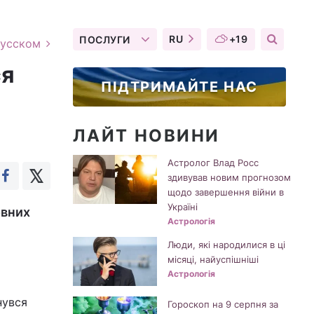
RU
+19
ПОСЛУГИ
русском
ся
ПІДТРИМАЙТЕ НАС
ЛАЙТ НОВИНИ
Астролог Влад Росс
здивував новим прогнозом
щодо завершення війни в
Україні
овних
Астрологія
Люди, які народилися в ці
місяці, найуспішніші
Астрологія
нувся
Гороскоп на 9 серпня за