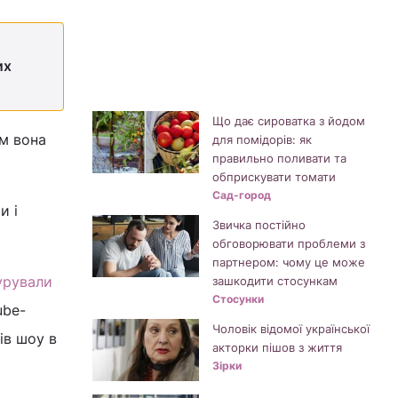
их
Що дає сироватка з йодом
ом вона
для помідорів: як
правильно поливати та
обприскувати томати
Сад-город
и і
Звичка постійно
обговорювати проблеми з
партнером: чому це може
урували
зашкодити стосункам
Стосунки
ube-
Чоловік відомої української
ів шоу в
акторки пішов з життя
Зірки