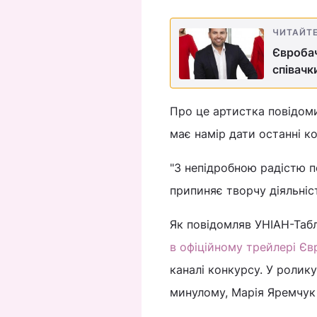
ЧИТАЙТ
Євробач
співачк
Про це артистка повідоми
має намір дати останні к
"З непідробною радістю п
припиняє творчу діяльність
Як повідомляв УНІАН-Табл
в офіційному трейлері Єв
каналі конкурсу. У ролик
минулому, Марія Яремчук 