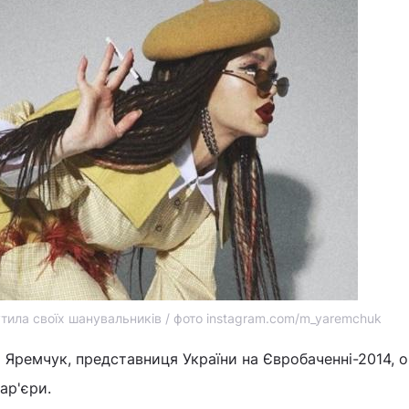
ила своїх шанувальників / фото instagram.com/m_yaremchuk
я Яремчук, представниця України на Євробаченні-2014, 
ар'єри.