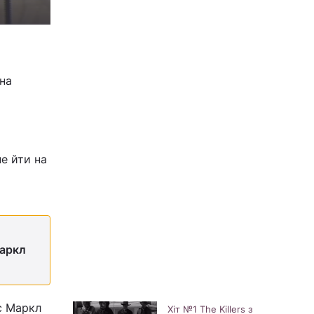
 на
е йти на
Маркл
ас Маркл
Хіт №1 The Killers з