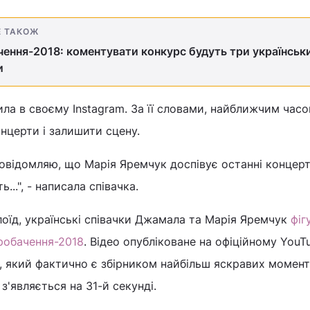
Е ТАКОЖ
ення-2018: коментувати конкурс будуть три українськ
и
ла в своєму Instagram. За її словами, найближчим час
онцерти і залишити сцену.
овідомляю, що Марія Яремчук доспівує останні концерт
...", - написала співачка.
оїд, українські співачки Джамала та Марія Яремчук
фіг
робачення-2018
. Відео опубліковане на офіційному YouT
у, який фактично є збірником найбільш яскравих момент
з'являється на 31-й секунді.