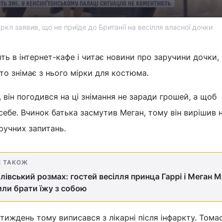
кл заявив, що не приїде до Британії на весілля власної дочки
ть в інтернет-кафе і читає новини про заручини дочки,
то знімає з нього мірки для костюма.
 він погодився на ці знімання не заради грошей, а щоб
ебе. Вчинок батька засмутив Меган, тому він вирішив н
ручних запитань.
Е ТАКОЖ
лівський розмах: гостей весілля принца Гаррі і Меган 
ли брати їжу з собою
 тиждень тому виписався з лікарні після інфаркту. Том