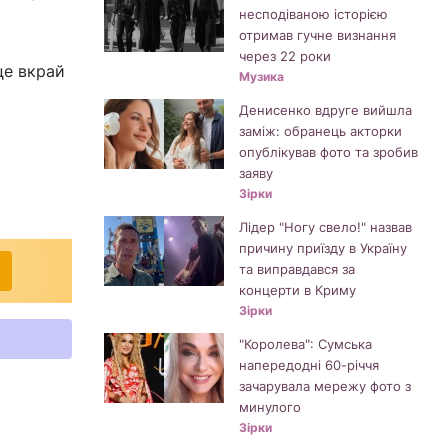
несподіваною історією
отримав гучне визнання
через 22 роки
це вкрай
Музика
Денисенко вдруге вийшла
заміж: обранець акторки
опублікував фото та зробив
заяву
Зірки
Лідер "Ногу свело!" назвав
причину приїзду в Україну
та виправдався за
концерти в Криму
Зірки
"Королева": Сумська
напередодні 60-річчя
зачарувала мережу фото з
минулого
Зірки