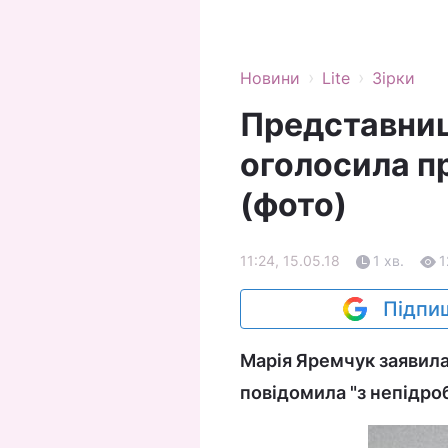
›
›
Новини
Lite
Зірки
Представниц
оголосила п
(фото)
11:24, 15.05.18
1 хв.
1
Підпиш
Марія Яремчук заявила
повідомила "з непідро