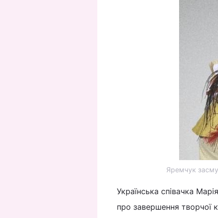
Яремчук засмут
Українська співачка Марі
про завершення творчої к