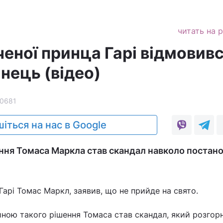
читать на 
ченої принца Гарі відмовив
вінець (відео)
10681
іться на нас в Google
ння Томаса Маркла став скандал навколо постан
Гарі Томас Маркл, заявив, що не прийде на свято.
иною такого рішення Томаса став скандал, який розгор