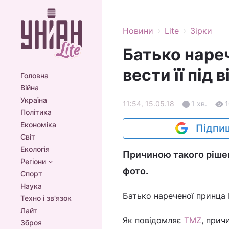
›
›
Новини
Lite
Зірки
Батько наре
вести її під 
Головна
Війна
Україна
11:54, 15.05.18
1 хв.
Політика
Економіка
Підпиш
Світ
Екологія
Причиною такого ріше
Регіони
фото.
Спорт
Наука
Батько нареченої принца 
Техно і зв'язок
Лайт
Як повідомляє
TMZ
, прич
Зброя