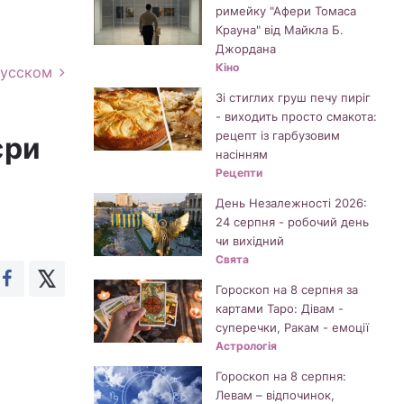
римейку "Афери Томаса
Крауна" від Майкла Б.
Джордана
Кіно
русском
Зі стиглих груш печу пиріг
- виходить просто смакота:
рецепт із гарбузовим
єри
насінням
Рецепти
День Незалежності 2026:
24 серпня - робочий день
чи вихідний
Свята
Гороскоп на 8 серпня за
картами Таро: Дівам -
суперечки, Ракам - емоції
Астрологія
Гороскоп на 8 серпня:
Левам – відпочинок,