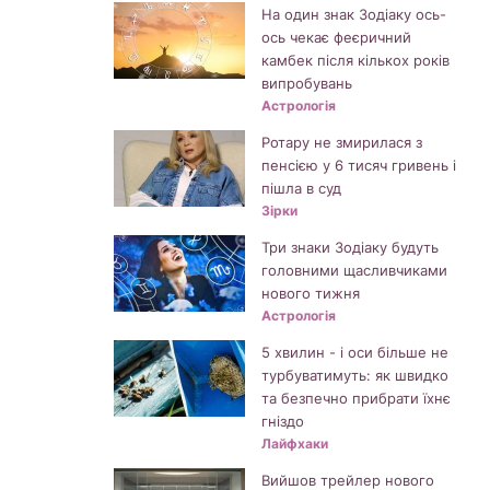
На один знак Зодіаку ось-
ось чекає феєричний
камбек після кількох років
випробувань
Астрологія
Ротару не змирилася з
пенсією у 6 тисяч гривень і
пішла в суд
Зірки
Три знаки Зодіаку будуть
головними щасливчиками
нового тижня
Астрологія
5 хвилин - і оси більше не
турбуватимуть: як швидко
та безпечно прибрати їхнє
гніздо
Лайфхаки
Вийшов трейлер нового