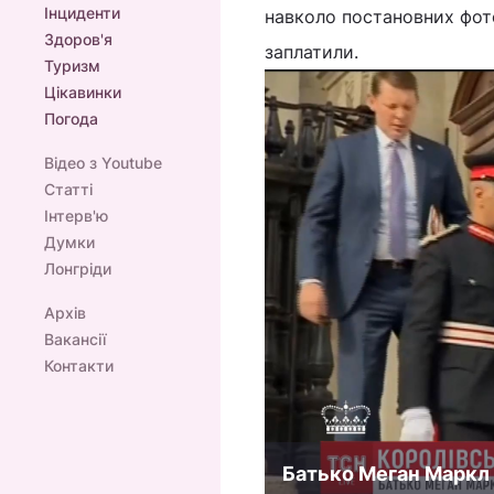
Інциденти
навколо постановних фото,
Здоров'я
заплатили.
Туризм
Цікавинки
Погода
Відео з Youtube
Статті
Інтерв'ю
Думки
Лонгріди
Архів
Вакансії
Контакти
Батько Меган Маркл з