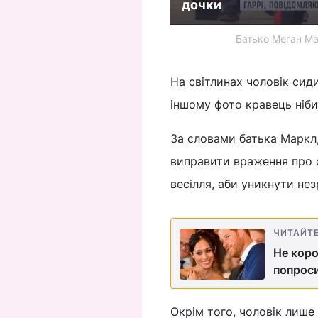
дочки
Батько Меган Мар
На світлинах чоловік сиди
іншому фото кравець ніби
За словами батька Маркл,
виправити враження про с
весілля, аби уникнути нез
ЧИТАЙТ
Не коро
попроси
Окрім того, чоловік лише