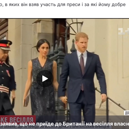
 в яких він взяв участь для преси і за які йому добре
аявив, що не приїде до Британії на весілля власн