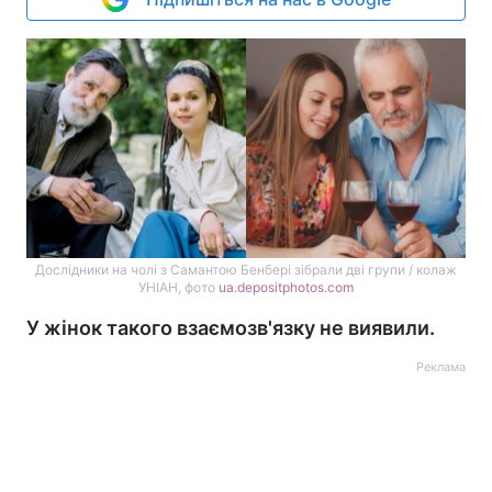
Дослідники на чолі з Самантою Бенбері зібрали дві групи / колаж
УНІАН, фото
ua.depositphotos.com
У жінок такого взаємозв'язку не виявили.
Реклама