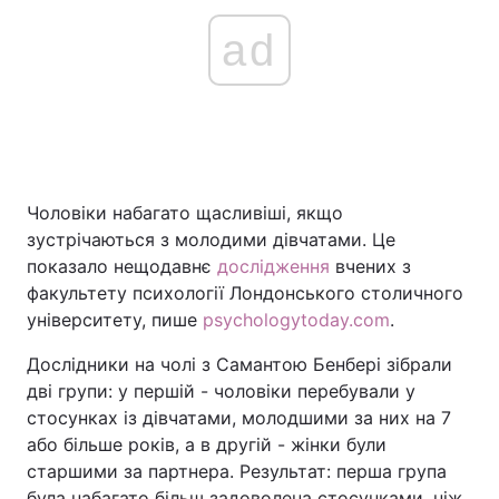
ad
Чоловіки набагато щасливіші, якщо
зустрічаються з молодими дівчатами. Це
показало нещодавнє
дослідження
вчених з
факультету психології Лондонського столичного
університету, пише
psychologytoday.com
.
Дослідники на чолі з Самантою Бенбері зібрали
дві групи: у першій - чоловіки перебували у
стосунках із дівчатами, молодшими за них на 7
або більше років, а в другій - жінки були
старшими за партнера. Результат: перша група
була набагато більш задоволена стосунками, ніж