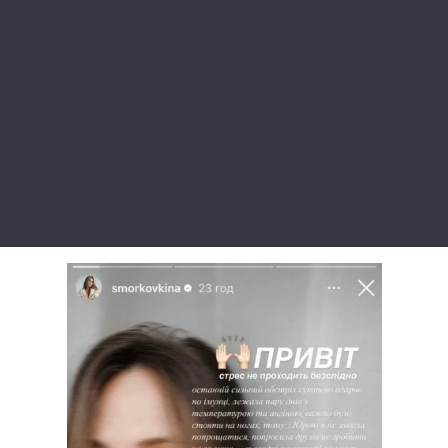
Лонгріди
Відео з Youtube
Статті
Інтерв'ю
Думки
Архів
Вакансії
Контакти
Послуги