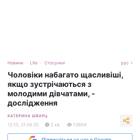
›
›
Новини
Lite
Стосунки
рус
Чоловіки набагато щасливіші,
якщо зустрічаються з
молодими дівчатами, -
дослідження
КАТЕРИНА ШВАРЦ
12:10, 21.06.25
2 хв.
13604
Підпишіться на нас в Google