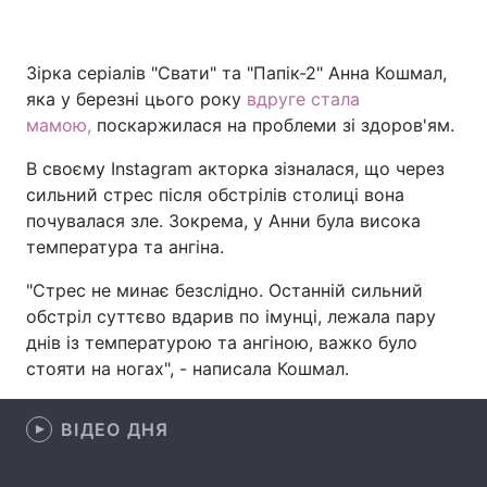
Зірка серіалів "Свати" та "Папік-2" Анна Кошмал,
Головна
Війна
яка у березні цього року
вдруге стала
мамою,
поскаржилася на проблеми зі здоров'ям.
Україна
Політика
В своєму Instagram акторка зізналася, що через
Економіка
Світ
сильний стрес після обстрілів столиці вона
почувалася зле. Зокрема, у Анни була висока
Спорт
Наука
температура та ангіна.
Техно і зв'язок
Лайт
"Стрес не минає безслідно. Останній сильний
обстріл суттєво вдарив по імунці, лежала пару
Зброя
Інциденти
днів із температурою та ангіною, важко було
стояти на ногах", - написала Кошмал.
Здоров'я
Туризм
Цікавинки
ВІДЕО ДНЯ
Погода
Екологія
Регіони