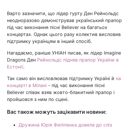
Варто зазначити, що лідер гурту Ден Рейнольдс
неодноразово демонстрував український прапор
під час виконання пісні Believer на багатьох
концертах. Однак цього разу колектив висловив
підтримку українцям в інший спосіб.
Нагадаємо, раніше УНІАН писав, як лідер Imagine
Dragons Ден
Рейнольдс підняв прапор України в
Естонії
.
Так само він висловлював підтримку Україні й
на
концерті в Мілані
- під час виконання пісні
Believer співак взяв жовто-блакитний прапор і
пройшовся з ним по сцені.
Вас також можуть зацікавити новини:
Дружина Юрія Феліпенка довела до сліз