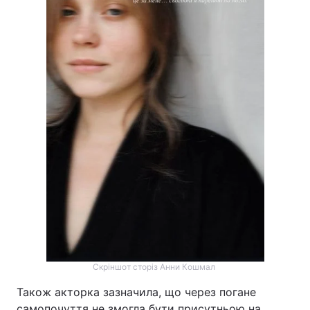
Тема оформлення
Скріншот сторіз Анни Кошмал
Також акторка зазначила, що через погане
самопочуття не змогла бути присутньою на