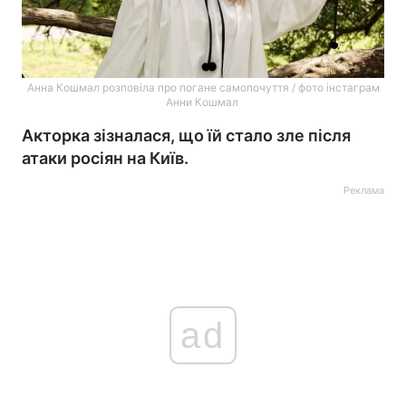
Анна Кошмал розповіла про погане самопочуття / фото інстаграм
Анни Кошмал
Акторка зізналася, що їй стало зле після
атаки росіян на Київ.
Реклама
ad