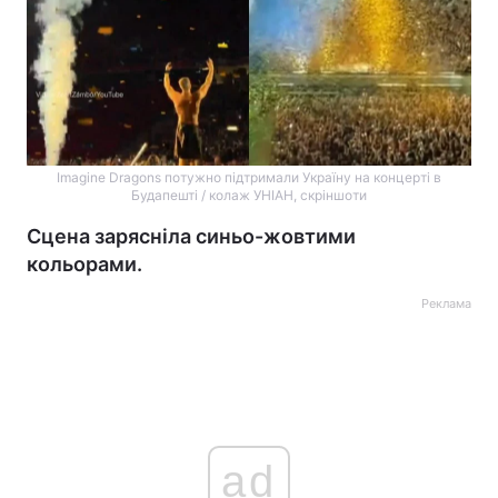
Imagine Dragons потужно підтримали Україну на концерті в
Будапешті / колаж УНІАН, скріншоти
Сцена зарясніла синьо-жовтими
кольорами.
Реклама
ad