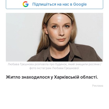
Підпишіться на нас в Google
Любава Грєшнова розповіла про будинок, який знищили росіяни /
фото інстаграм Любави Грєшнової
Житло знаходилося у Харківській області.
Реклама