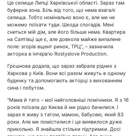
Це селище Липці Харківської області. Зараз там
буферна зона. Біль від того, що нема взагалі
селища. Тобто номінально воно є, але ми не
можемо поїхати туди. Шкода спогадів. Мені
сниться мій дім, але його більше нема. Квартира
на Салтівці ще є, але довкола майже випалене
поле: згорів вщент ринок, ТРЦ", – зазначила
акторка в інтерв'ю Rostyslove Production.
Грєшнова додала, що зараз забрала рідних з
Харкова у Київ. Вони всі разом живуть в одному
будинку та допомогають акторці з вихованням
сина і побутом.
"Мама й тато – мої найголовніші помічники. Я з 16
років поїхала до Києва й ми рідко бачилися. І
зараз я живу з татом, мамою, бабусею, який 83
роки. Але ми помістилися і це виявилося дуже
прикольно. Я знайшла стільки підтримки. Досі