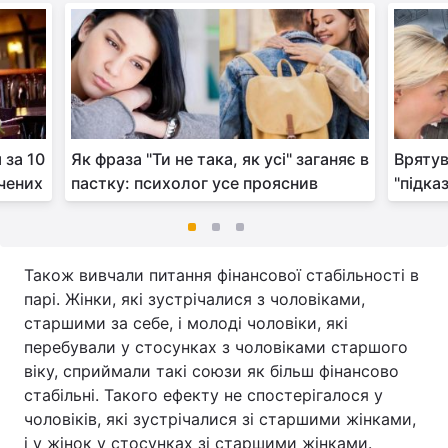
 за 10
Як фраза "Ти не така, як усі" заганяє в
Врятув
учених
пастку: психолог усе прояснив
"підка
Також вивчали питання фінансової стабільності в
парі. Жінки, які зустрічалися з чоловіками,
старшими за себе, і молоді чоловіки, які
перебували у стосунках з чоловіками старшого
віку, сприймали такі союзи як більш фінансово
стабільні. Такого ефекту не спостерігалося у
чоловіків, які зустрічалися зі старшими жінками,
і у жінок у стосунках зі старшими жінками.