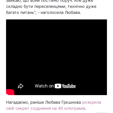
звикаю, що вони постійно поруч. Але дуже
складно бути переселенцями, технічно дуже
багато питань", - наголосила Любава.
Нагадаємо, раніше Любава Грєшнова
розкрила
свій секрет схуднення на 40 кілограмів
.