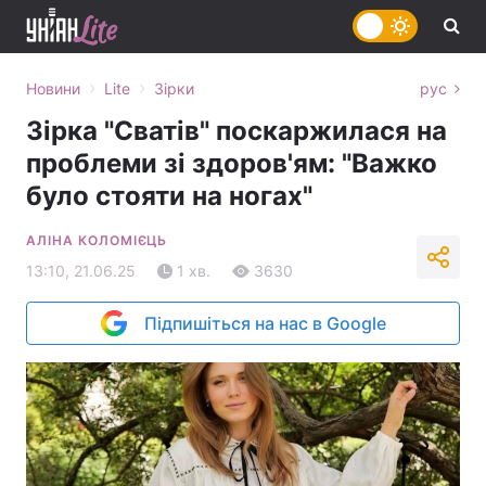
›
›
Новини
Lite
Зірки
рус
Зірка "Сватів" поскаржилася на
проблеми зі здоров'ям: "Важко
було стояти на ногах"
АЛІНА КОЛОМІЄЦЬ
13:10, 21.06.25
1 хв.
3630
Підпишіться на нас в Google