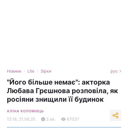
›
›
Новини
Lite
Зірки
рус
"Його більше немає": акторка
Любава Грєшнова розповіла, як
росіяни знищили її будинок
АЛІНА КОЛОМІЄЦЬ
12:18, 21.06.25
2 хв.
67037