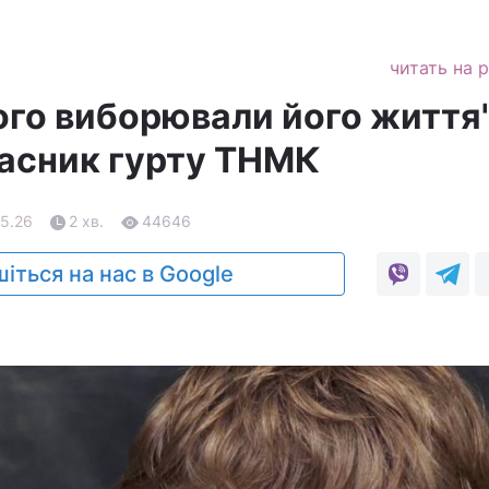
читать на 
ого виборювали його життя"
асник гурту ТНМК
05.26
2 хв.
44646
іться на нас в Google