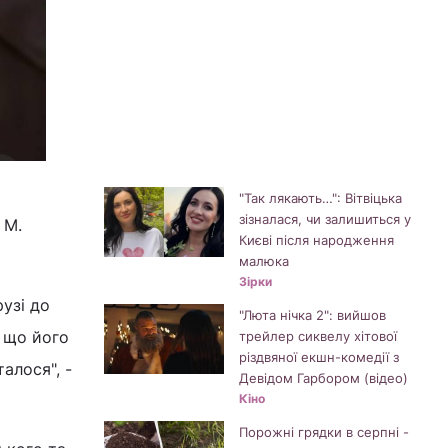
"Так лякають…": Вітвіцька
зізналася, чи залишиться у
 М.
Києві після народження
малюка
Зірки
рузі до
"Люта нічка 2": вийшов
, що його
трейлер сиквелу хітової
різдвяної екшн-комедії з
алося", -
Девідом Гарбором (відео)
Кіно
Порожні грядки в серпні -