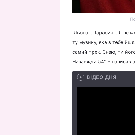
По
"Льопа… Тарасич… Я не мо
ту музику, яка з тебе йш
самий трек. Знаю, ти йог
Назавжди 54", - написав 
ВІДЕО ДНЯ