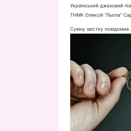
Український джазовий піа
ТНМК Олексій "Льопа" Са
Сумну звістку повідомив 