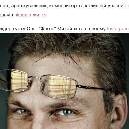
ніст, аранжувальник, композитор та колишній учасник 
ранчін
пішов з життя.
лідер гурту Олег "Фагот" Михайлюта в своєму
Instagram