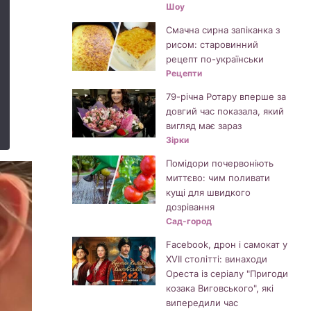
Шоу
Смачна сирна запіканка з
рисом: старовинний
рецепт по-українськи
Рецепти
79-річна Ротару вперше за
довгий час показала, який
вигляд має зараз
Зірки
Помідори почервоніють
миттєво: чим поливати
кущі для швидкого
дозрівання
Сад-город
Facebook, дрон і самокат у
XVII столітті: винаходи
Ореста із серіалу "Пригоди
козака Виговського", які
випередили час