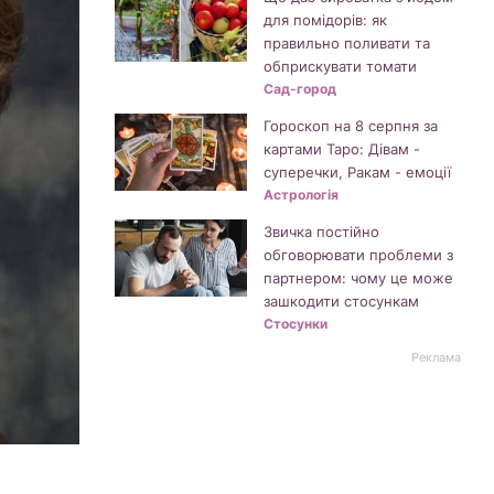
для помідорів: як
правильно поливати та
обприскувати томати
Сад-город
Гороскоп на 8 серпня за
картами Таро: Дівам -
суперечки, Ракам - емоції
Астрологія
Звичка постійно
обговорювати проблеми з
партнером: чому це може
зашкодити стосункам
Стосунки
Реклама