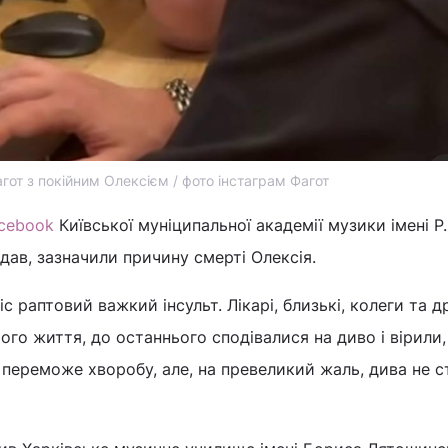
гот з покійним Олексієм / фото інстаграм Фагот
cebook
Київської муніципальної академії музики імені Р.
адав, зазначили причину смерті Олексія.
с раптовий важкий інсульт. Лікарі, близькі, колеги та д
го життя, до останнього сподівалися на диво і вірили
переможе хворобу, але, на превеликий жаль, дива не ст