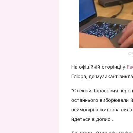
Фа
На офіційній сторінці у
Fa
Глієра, де музикант викл
"Олексій Тарасович перені
останнього виборювали йо
неймовірна життєва сила 
йдеться в дописі.