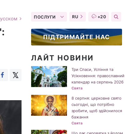
RU
+20
ПОСЛУГИ
русском
:
ПІДТРИМАЙТЕ НАС
ЛАЙТ НОВИНИ
Три Спаси, Успіння та
Усікновення: православний
календар на серпень 2026
Свята
8 серпня: церковне свято
сьогодні, що потрібно
зробити, щоб здійснилося
бажання
Свята
Що дає сироватка з йодом