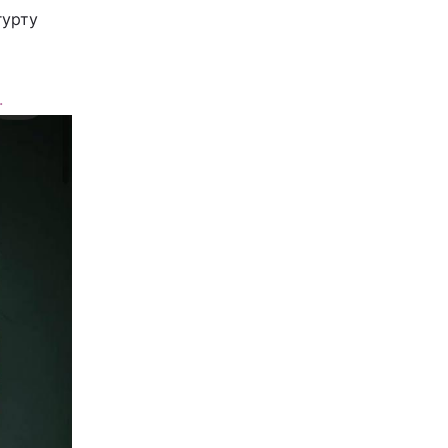
гурту
.