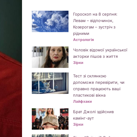
Гороскоп на 8 серпня:
Левам – відпочинок,
Козерогам – зустріч з
рідними
Астрологія
Чоловік відомої української
акторки пішов з життя
Зірки
Тест зі склянкою
допоможе перевірити, чи
справно працюють ваші
пластикові вікна
Лайфхаки
Брат Джолі здійснив
камінг-аут
Зірки