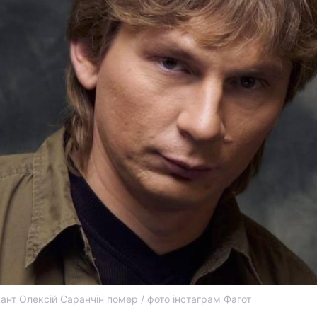
ант Олексій Саранчін помер / фото інстаграм Фагот