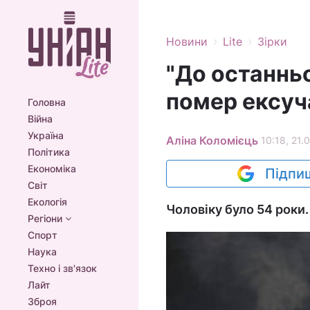
›
›
Новини
Lite
Зірки
"До останнь
помер ексуч
Головна
Війна
Україна
Аліна Коломієць
10:18, 21.
Політика
Економіка
Підпиш
Світ
Екологія
Чоловіку було 54 роки.
Регіони
Спорт
Наука
Техно і зв'язок
Лайт
Зброя