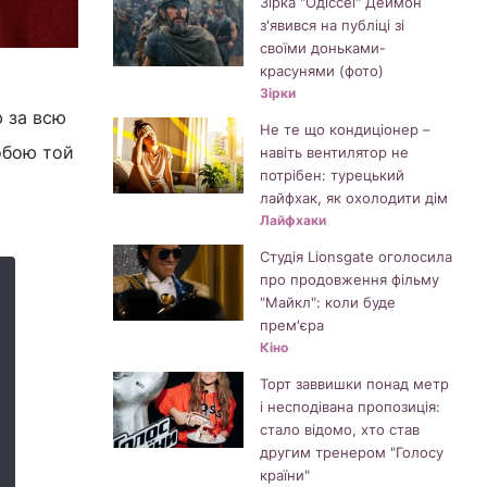
Зірка "Одіссеї" Деймон
з'явився на публіці зі
своїми доньками-
красунями (фото)
Зірки
ю за всю
Не те що кондиціонер –
тобою той
навіть вентилятор не
потрібен: турецький
лайфхак, як охолодити дім
Лайфхаки
Студія Lionsgate оголосила
про продовження фільму
"Майкл": коли буде
прем'єра
Кіно
Торт заввишки понад метр
і несподівана пропозиція:
стало відомо, хто став
другим тренером "Голосу
країни"