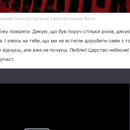
кійний Олексій Саранчін / фото інстаграм Фагот
жу повірити. Дякую, що був поруч стільки років, дяку
ла. І злюсь на тебе, що ми не встигли доробити саме з 
о відчуєш, але вже не почуєш. Люблю! Царство небесне!
артист.