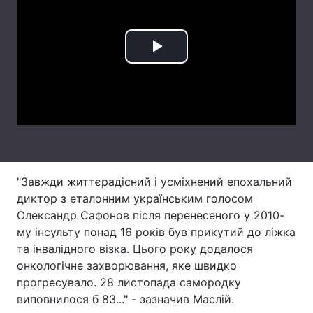
Лонгріди
Play
Відео з Youtube
Статті
Video
Інтерв'ю
Думки
Архів
Вакансії
Контакти
"Завжди життєрадісний і усміхнений епохальний
Послуги
диктор з еталонним українським голосом
Олександр Сафонов після перенесеного у 2010-
му інсульту понад 16 років був прикутий до ліжка
та інвалідного візка. Цього року додалося
онкологічне захворювання, яке швидко
прогресувало. 28 листопада самородку
виповнилося б 83..." - зазначив Маслій.