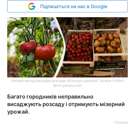
Підпишіться на нас в Google
Хитрий метод висадки розсади збільшує врожай / колаж УНІАН,
фото pexels.com
Багато городників неправильно
висаджують розсаду і отримують мізерний
урожай.
Реклама