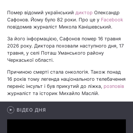
Помер відомий український
диктор
Олександр
Сафонов. Йому було 82 роки. Про це у
Facebook
Головна
Війна
повідомив журналіст Микола Канішевський.
За його інформацією, Сафонов помер 16 травня
Україна
Політика
2026 року. Диктора поховали наступного дня, 17
Економіка
Світ
травня, у селі Поташ Уманського району
Черкаської області.
Спорт
Наука
Причиною смерті стала онкологія. Також понад
Техно і зв'язок
Лайт
16 років тому легенда національного телебачення
переніс інсульт і був прикутий до ліжка,
розповів
Зброя
Інциденти
журналіст та історик Михайло Маслій.
Здоров'я
Туризм
ВІДЕО ДНЯ
Цікавинки
Погода
Екологія
Регіони