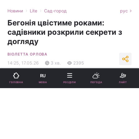
›
›
Новини
Lite
Сад-город
рус
Бегонія цвістиме роками:
садівники розкрили секрети з
догляду
ВІОЛЕТТА ОРЛОВА
14:25, 17.05.26
3 хв.
2395
RU
Підпишіться на нас в Google
МОВА
ГОЛОВНА
РОЗДІЛИ
ПОГОДА
ЛАЙТ