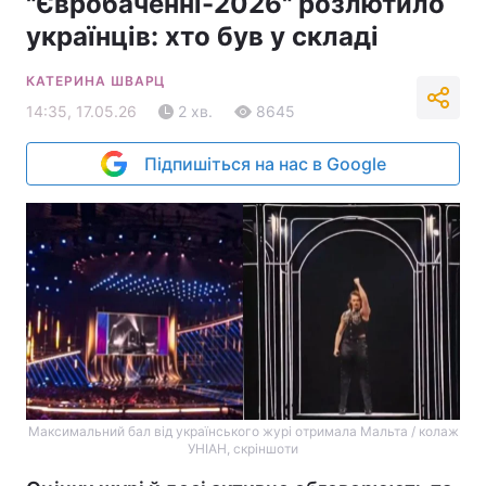
"Євробаченні-2026" розлютило
українців: хто був у складі
КАТЕРИНА ШВАРЦ
14:35, 17.05.26
2 хв.
8645
Підпишіться на нас в Google
Максимальний бал від українського журі отримала Мальта / колаж
УНІАН, скріншоти