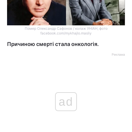
Помер Олександр Сафонов / колаж УНІАН, фото
facebook.com/mykhajlo.masliy
Причиною смерті стала онкологія.
Реклама
ad