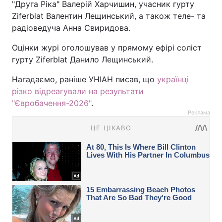
"Друга Ріка" Валерій Харчишин, учасник гурту
Ziferblat Валентин Лещинський, а також теле- та
радіоведуча Анна Свиридова.
Оцінки журі оголошував у прямому ефірі соліст
гурту Ziferblat Данило Лещинський.
Нагадаємо, раніше УНІАН писав, що
українці
різко відреагували на результати
"Євробачення-2026"
.
Реклама