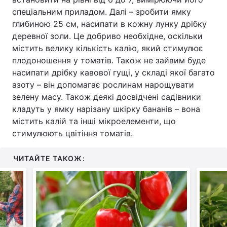
спеціальним приладом. Далі – зробити ямку
глибиною 25 см, насипати в кожну лунку дрібку
деревної золи. Це добриво необхідне, оскільки
містить велику кількість калію, який стимулює
плодоношення у томатів. Також не зайвим буде
насипати дрібку кавової гущі, у складі якої багато
азоту – він допомагає рослинам нарощувати
зелену масу. Також деякі досвідчені садівники
кладуть у ямку нарізану шкірку бананів – вона
містить калій та інші мікроелементи, що
стимулюють цвітіння томатів.
ЧИТАЙТЕ ТАКОЖ: