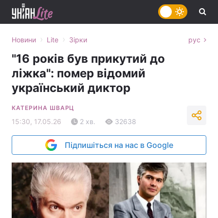
›
›
Новини
Lite
Зірки
рус
"16 років був прикутий до
ліжка": помер відомий
український диктор
КАТЕРИНА ШВАРЦ
15:30, 17.05.26
2 хв.
32638
Підпишіться на нас в Google