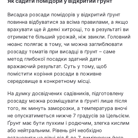
Як садити помідори у відкритий ґрунт
Висадка розсади помідорів у відкритий ґрунт
повинна відбуватися за всіма правилами, а якщо
врахувати ще й деякі хитрощі, то в результаті ви
отримаєте більший урожай, ніж звикли. Головний
нюанс полягає в тому, чи можна заглиблювати
розсаду томатів при висадці в ґрунт – саме
метод глибокої посадки здатний дати
вражаючий результат. Суть у тому, щоб
помістити коріння розсади в поживне
середовище в конкретному місці.
На думку досвідчених садівників, підготовлену
розсаду можна розміщувати в ґрунті лише після
того, як минуть заморозки, а температура вночі
не опускатиметься нижче 7 градусів за Цельсієм.
Ґрунт має бути пухким і родючим, злегка кислим
або нейтральним. Рівень pH необхідно
встановити на рівні від 6 до 7, вимірюючи його