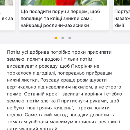
,
Що посадити поруч з перцем, щоб
Портул
 як за
попелиця та кліщі зникли самі:
назавж
найкращі рослини-захисники
хімії
Потім усі добрива потрібно трохи присипати
землею, полити водою і тільки потім
висаджувати розсаду, щоб її коріння не
торкалося підгодівлі, попередньо прибравши
нижні листки. Розсаду краще розміщувати
вертикально під невеликим нахилом, а не строго
прямо. Останній крок – засипати коріння і стебло
землею, потім злегка її притиснути руками, щоб
не було "повітряних кишень", і трохи полити
водою. Саме такий метод посадки дозволить
томатам увібрати максимум корисних речовин і
дати чудовий урожай.