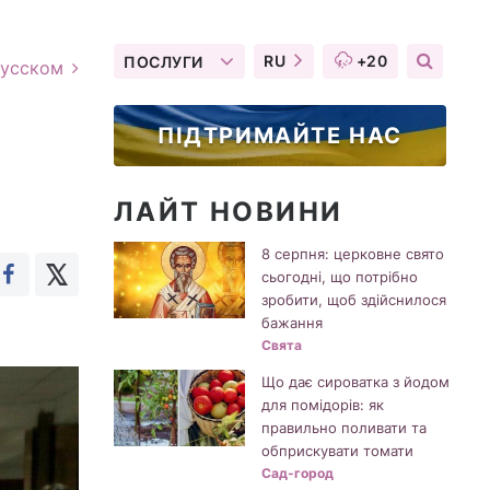
RU
+20
ПОСЛУГИ
русском
ПІДТРИМАЙТЕ НАС
ЛАЙТ НОВИНИ
8 серпня: церковне свято
сьогодні, що потрібно
зробити, щоб здійснилося
бажання
Свята
Що дає сироватка з йодом
для помідорів: як
правильно поливати та
обприскувати томати
Сад-город