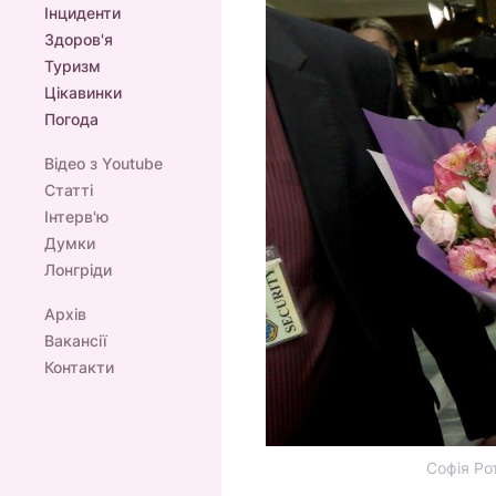
Інциденти
Здоров'я
Туризм
Цікавинки
Погода
Відео з Youtube
Статті
Інтерв'ю
Думки
Лонгріди
Архів
Вакансії
Контакти
Софія Ро