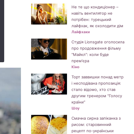
Не те що кондиціонер –
навіть вентилятор не
потрібен: турецький
лайфхак, як охолодити дім
Лайфхаки
Студія Lionsgate оголосила
про продовження фільму
"Майкл": коли буде
прем'єра
Кіно
Торт заввишки понад метр
і несподівана пропозиція:
стало відомо, хто став
другим тренером "Голосу
країни"
Шоу
Смачна сирна запіканка з
рисом: старовинний
рецепт по-українськи