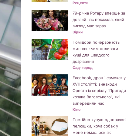
Рецепти
79-річна Ротару вперше за
довгий час показала, який
вигляд має зараз
Зірки
Помідори почервоніють
миттєво: чим поливати
кущі для швидкого
дозрівання
Сад-город
Facebook, дрон і самокат у
XVII столітті: винаходи
Ореста із серіалу "Пригоди
козака Виговського", які
випередили час
Кіно
Постійно купую одноразові
пелюшки, хоча собак у
мене немає: ось як