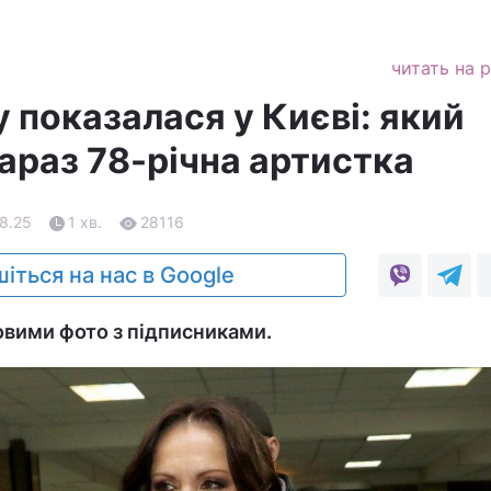
читать на 
 показалася у Києві: який
араз 78-річна артистка
08.25
1 хв.
28116
іться на нас в Google
овими фото з підписниками.