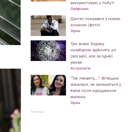
використовую у побуті
Лайфхаки
Дантес показався з новою
коханою (фото)
Зірки
Три знаки Зодіаку
незабаром здійснять усі
свої мрії, але за однієї
умови
Астрологія
"Так лякають…": Вітвіцька
зізналася, чи залишиться у
Києві після народження
малюка
Зірки
Реклама