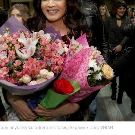
тару опублікувала фото зі столиці України / фото УНІАН