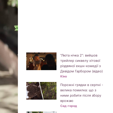
"Люта нічка 2": вийшов
трейлер сиквелу хітової
різдвяної екшн-комедії з
Девідом Гарбором (відео)
Кіно
Порожні грядки в серпні -
велика помилка: що з
ними робити після збору
врожаю
Сад-город