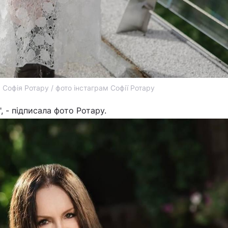
Софія Ротару / фото інстаграм Софії Ротару
", - підписала фото Ротару.