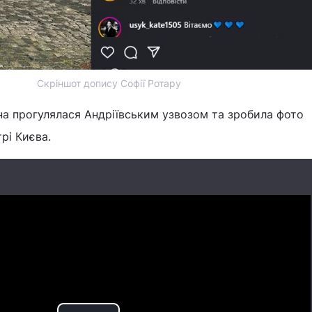
Скріншот допису Софії Ротару
на прогулялася Андріївським узвозом та зробила фото
рі Києва.