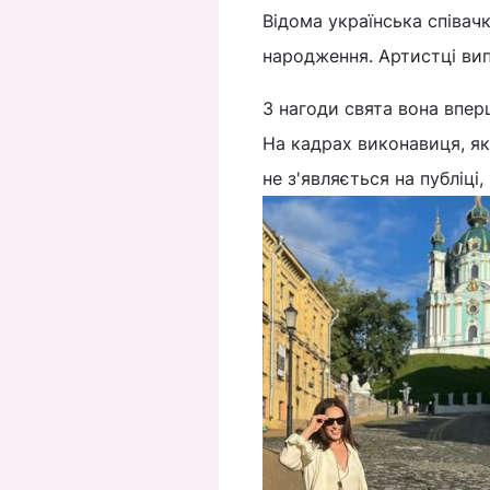
Відома українська співач
народження. Артистці вип
З нагоди свята вона вперш
На кадрах виконавиця, як
не з'являється на публіці,