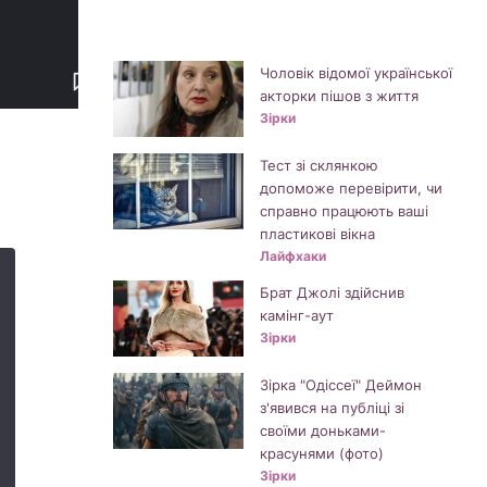
Чоловік відомої української
акторки пішов з життя
Зірки
Тест зі склянкою
допоможе перевірити, чи
справно працюють ваші
пластикові вікна
Лайфхаки
Брат Джолі здійснив
камінг-аут
Зірки
Зірка "Одіссеї" Деймон
з'явився на публіці зі
своїми доньками-
красунями (фото)
Зірки