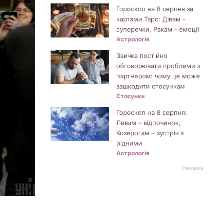
Гороскоп на 8 серпня за
картами Таро: Дівам -
суперечки, Ракам - емоції
Астрологія
Звичка постійно
обговорювати проблеми з
партнером: чому це може
зашкодити стосункам
Стосунки
Гороскоп на 8 серпня:
Левам – відпочинок,
Козерогам – зустріч з
рідними
Астрологія
Реклама