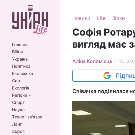
›
›
Новини
Lite
Зірки
Софія Ротару
вигляд має з
Головна
Війна
Україна
Аліна Коломієць
11:15, 07.
Політика
Економіка
Підпиш
Світ
Екологія
Співачка поділилася н
Регіони
Спорт
Наука
Техно і зв'язок
Лайт
Зброя