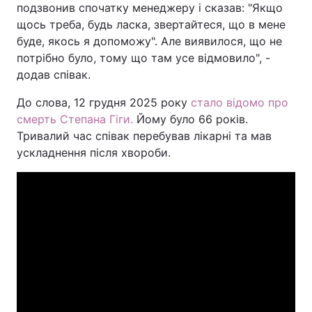
подзвонив спочатку менеджеру і сказав: "Якщо
Тема оформлення
щось треба, будь ласка, звертайтеся, що в мене
буде, якось я допоможу". Але виявилося, що не
потрібно було, тому що там усе відмовило", -
додав співак.
До слова, 12 грудня 2025 року
стало відомо про
смерть Степана Гіги.
Йому було 66 років.
Тривалий час співак перебував лікарні та мав
ускладнення після хвороби.