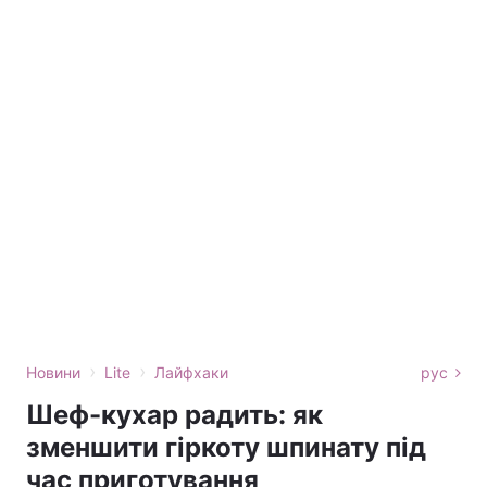
›
›
Новини
Lite
Лайфхаки
рус
Шеф-кухар радить: як
зменшити гіркоту шпинату під
час приготування