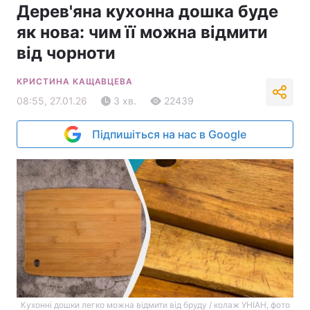
Дерев'яна кухонна дошка буде
як нова: чим її можна відмити
від чорноти
КРИСТИНА КАЩАВЦЕВА
08:55, 27.01.26
3 хв.
22439
Підпишіться на нас в Google
Кухонні дошки легко можна відмити від бруду / колаж УНІАН, фото