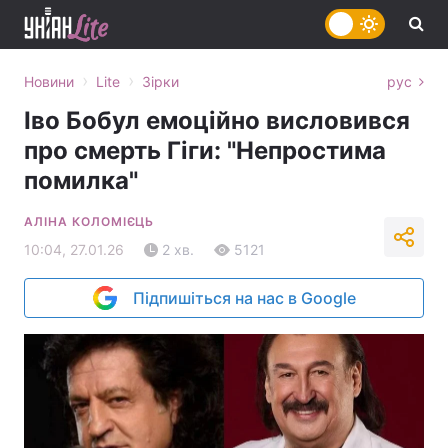
›
›
Новини
Lite
Зірки
рус
Іво Бобул емоційно висловився
про смерть Гіги: "Непростима
помилка"
АЛІНА КОЛОМІЄЦЬ
10:04, 27.01.26
2 хв.
5121
Підпишіться на нас в Google