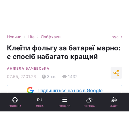
›
›
Новини
Lite
Лайфхаки
рус
Клеїти фольгу за батареї марно:
є спосіб набагато кращий
АНЖЕЛА БАЧЕВСЬКА
07:55, 27.01.26
3 хв.
1432
Підпишіться на нас в Google
RU
МОВА
ГОЛОВНА
РОЗДІЛИ
ПОГОДА
ЛАЙТ