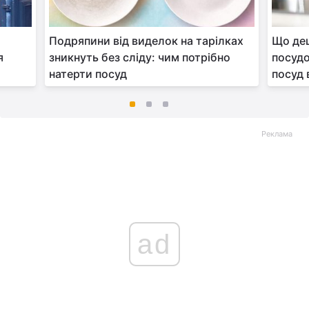
Подряпини від виделок на тарілках
Що де
я
зникнуть без сліду: чим потрібно
посуд
натерти посуд
посуд 
Реклама
ad