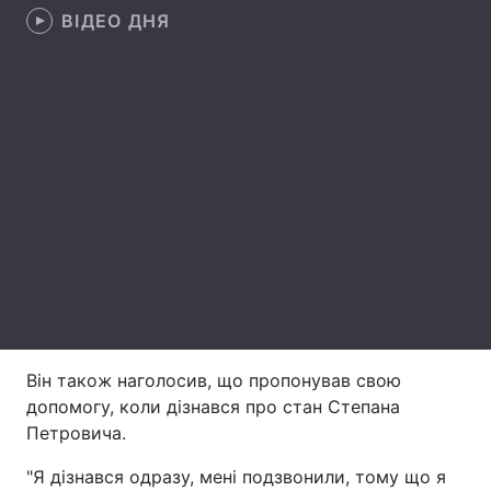
ВІДЕО ДНЯ
Лонгріди
Відео з Youtube
Статті
Інтерв'ю
Думки
Архів
Вакансії
Контакти
Послуги
Він також наголосив, що пропонував свою
допомогу, коли дізнався про стан Степана
Петровича.
"Я дізнався одразу, мені подзвонили, тому що я