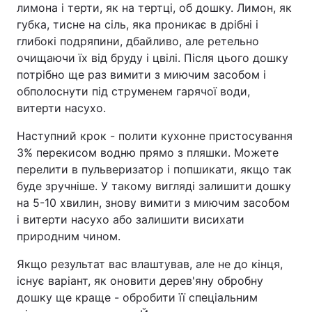
лимона і терти, як на тертці, об дошку. Лимон, як
губка, тисне на сіль, яка проникає в дрібні і
глибокі подряпини, дбайливо, але ретельно
очищаючи їх від бруду і цвілі. Після цього дошку
потрібно ще раз вимити з миючим засобом і
обполоснути під струменем гарячої води,
витерти насухо.
Наступний крок - полити кухонне пристосування
3% перекисом водню прямо з пляшки. Можете
перелити в пульверизатор і попшикати, якщо так
буде зручніше. У такому вигляді залишити дошку
на 5-10 хвилин, знову вимити з миючим засобом
і витерти насухо або залишити висихати
природним чином.
Якщо результат вас влаштував, але не до кінця,
існує варіант, як оновити дерев'яну обробну
дошку ще краще - обробити її спеціальним