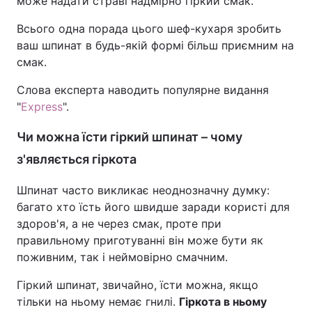
може надати страві надмірно гіркий смак.
Всього одна порада цього шеф-кухаря зробить
ваш шпинат в будь-якій формі більш приємним на
смак.
Слова експерта наводить популярне видання
"
Express
".
Чи можна їсти гіркий шпинат – чому
з'являється гіркота
Шпинат часто викликає неоднозначну думку:
багато хто їсть його швидше заради користі для
здоров'я, а не через смак, проте при
правильному приготуванні він може бути як
поживним, так і неймовірно смачним.
Гіркий шпинат, звичайно, їсти можна, якщо
тільки на ньому немає гнилі.
Гіркота в ньому