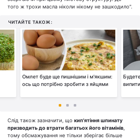
того ж трохи масла ніколи нікому не зашкодило".
ЧИТАЙТЕ ТАКОЖ:
Омлет буде ще пишнішим і м'якшим:
Будете
ось що потрібно зробити з яйцями
випити
Слід також зазначити, що
кип'ятіння шпинату
призводить до втрати багатьох його вітамінів
,
тому обсмажування не тільки зберігає більше