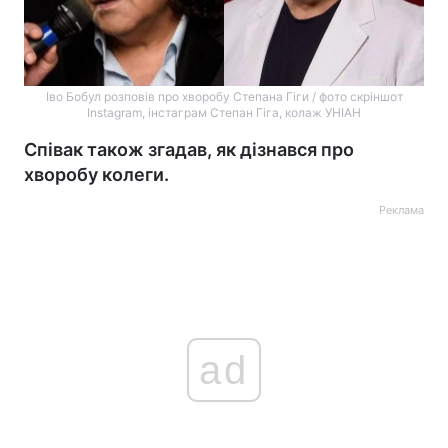
Іво Бобул розповів про хворобу Степана Гіги / фото скріншот
Instagram, інстаграм Степан Гіга, колаж УНІАН
Співак також згадав, як дізнався про
хворобу колеги.
Реклама
ad