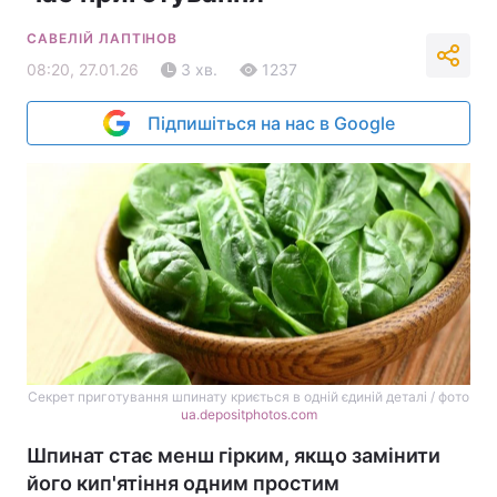
САВЕЛІЙ ЛАПТІНОВ
08:20, 27.01.26
3 хв.
1237
Підпишіться на нас в Google
Секрет приготування шпинату криється в одній єдиній деталі / фото
ua.depositphotos.com
Шпинат стає менш гірким, якщо замінити
його кип'ятіння одним простим