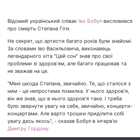
Відомий український співак
Іво Бобул
висловився
Головна
Війна
про смерть Степана Гіги.
Не секрет, що артисти багато років були знайомі.
Україна
Політика
За словами Іво Васильовича, виконавець
Економіка
Світ
легендарного хіта "Цей сон" знав про свої
проблеми зі здоров'ям, але багато працював та
Спорт
Наука
не зважав на це.
Техно і зв'язок
Лайт
"Мені шкода Степана, звичайно. Те, що сталося з
ним - це непростима помилка. У нього здоров'я,
Зброя
Інциденти
він же знав, що в нього здоров'я таке. І треба
було звернути увагу на себе, звичайно, концерти-
Здоров'я
Туризм
концертами. Але варто трошки приділити собі
увагу десь якось", - сказав Бобул в інтерв'ю
Цікавинки
Погода
Дмитру Гордону.
Екологія
Регіони