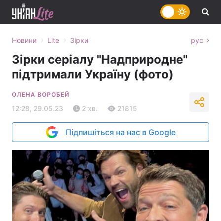
›
›
Новини
Lite
Зірки
рус
Зірки серіалу "Надприродне"
підтримали Україну (фото)
ОЛЕНА ВОРОБЕЙ
12:28, 29.05.23
2 хв.
21815
Підпишіться на нас в Google