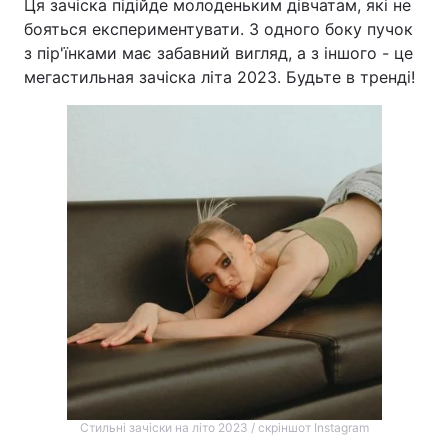
Ця зачіска підійде молоденьким дівчатам, які не
бояться експериментувати. З одного боку пучок
з пір'їнками має забавний вигляд, а з іншого - це
мегастильная зачіска літа 2023. Будьте в тренді!
Стильні зачіски на літо 2023 / скріншот Instagram