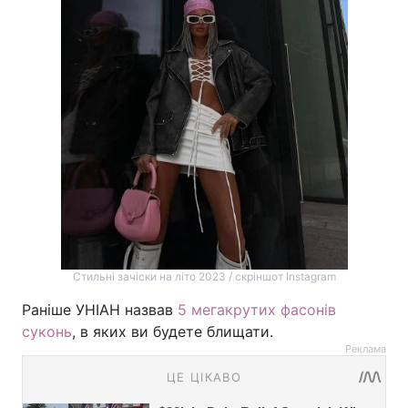
Стильні зачіски на літо 2023 / скріншот Instagram
Раніше УНІАН назвав
5 мегакрутих фасонів
суконь
, в яких ви будете блищати.
Реклама