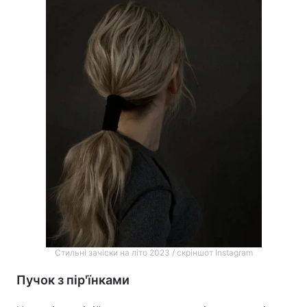
Стильні зачіски на літо 2023 / скріншот Instagram
Пучок з пір'їнками