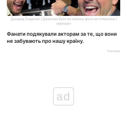
Джаред Падалекі і Дженсен Еклз на новому фото не з'явилися /
скріншот
Фанати подякували акторам за те, що вони
не забувають про нашу країну.
Реклама
ad