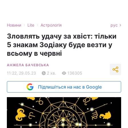
›
›
Новини
Lite
Астрологія
рус
Зловлять удачу за хвіст: тільки
5 знакам Зодіаку буде везти у
всьому в червні
АНЖЕЛА БАЧЕВСЬКА
11:22, 29.05.23
2 хв.
136305
Підпишіться на нас в Google