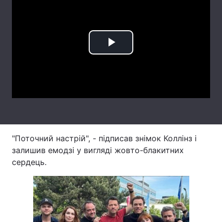
Лонгріди
Відео з Youtube
Статті
Play
Інтерв'ю
Думки
Video
Архів
Вакансії
Контакти
Послуги
"Поточний настрій", - підписав знімок Коллінз і
залишив емодзі у вигляді жовто-блакитних
сердець.