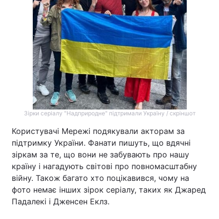
Тема оформлення
Зірки серіалу "Надприродне" підтримали Україну / скріншот
Користувачі Мережі подякували акторам за
підтримку України. Фанати пишуть, що вдячні
зіркам за те, що вони не забувають про нашу
країну і нагадують світові про повномасштабну
війну. Також багато хто поцікавився, чому на
фото немає інших зірок серіалу, таких як Джаред
Падалекі і Дженсен Еклз.