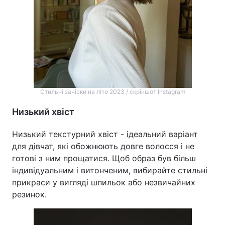
Стильні зачіски на літо 2023 / скріншот Instagram
Низький хвіст
Низький текстурний хвіст - ідеальний варіант
для дівчат, які обожнюють довге волосся і не
готові з ним прощатися. Щоб образ був більш
індивідуальним і витонченим, вибирайте стильні
прикраси у вигляді шпильок або незвичайних
резинок.