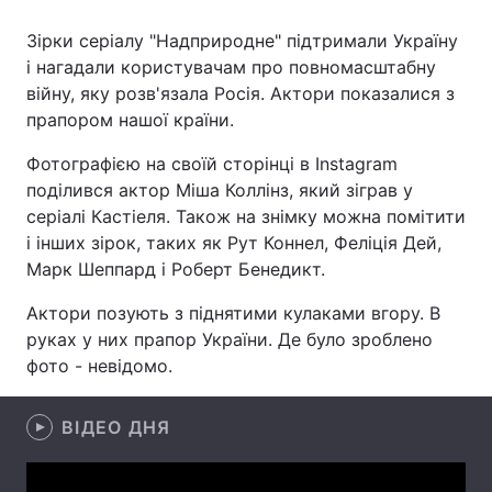
Зірки серіалу "Надприродне" підтримали Україну
і нагадали користувачам про повномасштабну
війну, яку розв'язала Росія. Актори показалися з
Головна
Війна
прапором нашої країни.
Україна
Політика
Фотографією на своїй сторінці в Instagram
поділився актор Міша Коллінз, який зіграв у
Економіка
Світ
серіалі Кастіеля. Також на знімку можна помітити
Спорт
Наука
і інших зірок, таких як Рут Коннел, Феліція Дей,
Марк Шеппард і Роберт Бенедикт.
Техно і зв'язок
Лайт
Актори позують з піднятими кулаками вгору. В
Зброя
Інциденти
руках у них прапор України. Де було зроблено
фото - невідомо.
Здоров'я
Туризм
ВІДЕО ДНЯ
Цікавинки
Погода
Екологія
Регіони