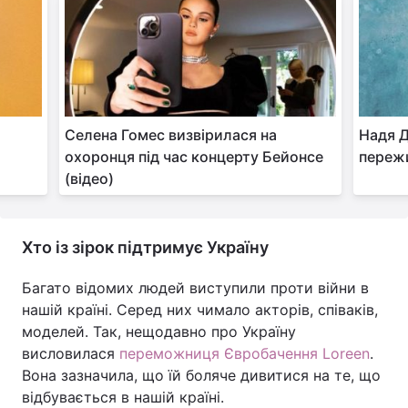
Селена Гомес визвірилася на
Надя Д
охоронця під час концерту Бейонсе
пережи
(відео)
Хто із зірок підтримує Україну
Багато відомих людей виступили проти війни в
нашій країні. Серед них чимало акторів, співаків,
моделей. Так, нещодавно про Україну
висловилася
переможниця Євробачення Loreen
.
Вона зазначила, що їй боляче дивитися на те, що
відбувається в нашій країні.