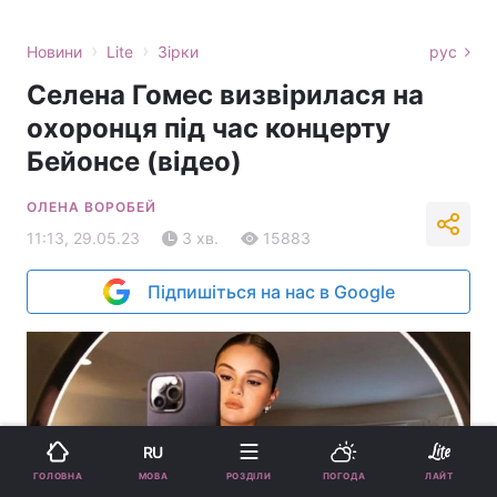
›
›
Новини
Lite
Зірки
рус
Селена Гомес визвірилася на
охоронця під час концерту
Бейонсе (відео)
ОЛЕНА ВОРОБЕЙ
11:13, 29.05.23
3 хв.
15883
Підпишіться на нас в Google
RU
МОВА
ГОЛОВНА
РОЗДІЛИ
ПОГОДА
ЛАЙТ