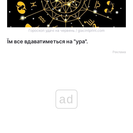
Гороскоп удачі на червень / giacintprint.com
Їм все вдаватиметься на "ура".
Реклама
ad