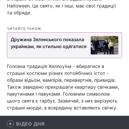
Halloween. Це свято, як і інші, має свої традиції
та обряди.
Головна
Війна
ЧИТАЙТЕ ТАКОЖ
Україна
Політика
Дружина Зеленського показала
українкам, як стильно одягатися
Економіка
Світ
Спорт
Наука
Головна традиція Хеллоуїна - вбиратися в
страшні костюми різних потойбічних істот -
Техно і зв'язок
Лайт
образи відьом, вампірів, перевертнів, привидів.
Також заведено прикрашати квартиру свічками,
Зброя
Інциденти
павутинами і павуками. Головним символом
цього свята є гарбуз. Зазвичай, з них вирізують
Здоров'я
Туризм
страшні морди, а всередину вставляють свічку.
Цікавинки
Погода
ВІДЕО ДНЯ
Екологія
Регіони