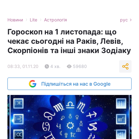
›
›
Новини
Lite
Астрологія
рус
Гороскоп на 1 листопада: що
чекає сьогодні на Раків, Левів,
Скорпіонів та інші знаки Зодіаку
08:33, 01.11.20
4 хв.
59680
Підпишіться на нас в Google