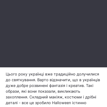
Лонгріди
Відео з Youtube
Статті
Інтерв'ю
Думки
Архів
Вакансії
Контакти
Послуги
Цього року українці вже традиційно долучилися
до святкування. Варто відзначити, що в українців
дуже добре розвинені фантазія і креатив. Такі
образи, які вони показали, викликають
захоплення. Складний макіяж, костюми і дрібні
деталі - все це зробило Halloween істинно