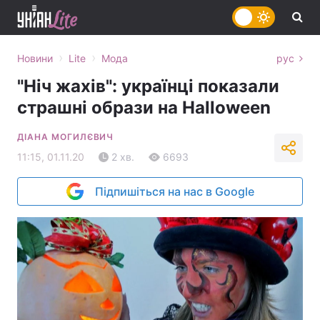
›
›
Новини
Lite
Мода
рус
"Ніч жахів": українці показали
страшні образи на Halloween
ДІАНА МОГИЛЄВИЧ
11:15, 01.11.20
2 хв.
6693
Підпишіться на нас в Google