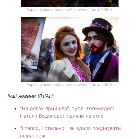
Українці відсвяткували Halloween / фото УНІАН
Українці відсвяткували Halloween / фото УНІАН
Інші новини УНІАН:
"На рогах прийшла": туфлі топ-моделі
Наталії Водянової підняли на сміх
"І тепло, і стильно": як вдало поєднувати
осінні речі