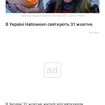
Українці відсвяткували Halloween / фото УНІАН
В Україні Halloween святкують 31 жовтня.
Реклама
ad
В Україні 31 жовтня жителі відсвяткували