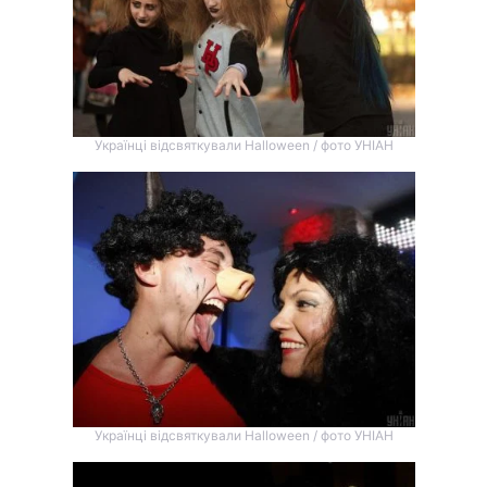
Українці відсвяткували Halloween / фото УНІАН
Українці відсвяткували Halloween / фото УНІАН