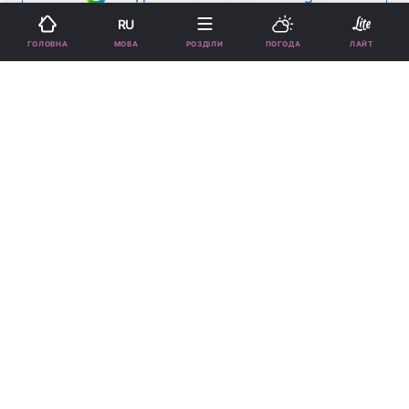
RU
МОВА
ГОЛОВНА
РОЗДІЛИ
ПОГОДА
ЛАЙТ
День бухгалтера в Україні / фото ua.
depositphotos.com
У листопаді бухгалтери відзначають своє
професійне свято.
Реклама