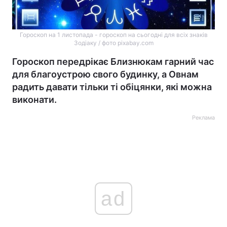
Гороскоп на 1 листопада - гороскоп на сьогодні для всіх знаків
Зодіаку / фото pixabay.com
Гороскоп передрікає Близнюкам гарний час
для благоустрою свого будинку, а Овнам
радить давати тільки ті обіцянки, які можна
виконати.
Реклама
ad