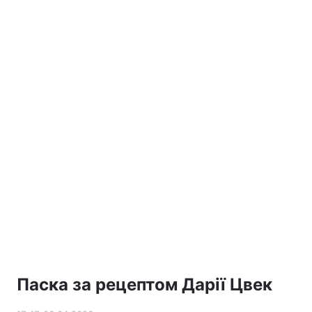
Лонгріди
Відео з Youtube
Статті
Інтерв'ю
Думки
Архів
Вакансії
Контакти
Послуги
Паска за рецептом Дарії Цвек