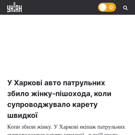
У Харкові авто патрульних
збило жінку-пішохода, коли
супроводжувало карету
швидкої
Копи збили жінку. У Харкові екіпаж патрульних
супроводжував карету швидкої , в якій везли