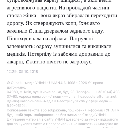
агресивного пацієнта. На проїжджій частині
стояла жінка - вона якраз збиралася переходити
дорогу. Як стверджують копи, їхнє авто
зачепило її лиш дзеркалом заднього виду.
Пішоход впала на асфальт. Патрульні
запевняють: одразу зупинилися та викликали
медиків. Потерпілу із забоями доправили до
лікарні, її життю нічого не загрожує.
12:29, 05.10.2018
© Онлайн-медіа УНІАН - UNIAN.UA, 1998 - 2026 Усі права
дотримано.
04080, м. Київ, вул. Кирилівська, буд. 23. Телефон — +38 (044) 498-
07-60. Адреса електронної пошти — unian.headquoters@unian.net.
Ідентифікатор онлайн-медіа в Реєстрі суб’єктів у сфері медіа —
R40-05194.
Копіювання текстів або зображень, поширення інформації УНІАН у
будь-якій формі забороняється без письмової згоди УНІАН.
Цитування матеріалів сайту УНІАН дозволено за умови відкритого
для пошукових систем гіперпосилання на конкретний матеріал не