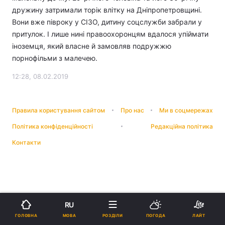
дружину затримали торік влітку на Дніпропетровщині.
Вони вже півроку у СІЗО, дитину соцслужби забрали у
притулок. І лише нині правоохоронцям вдалося упіймати
іноземця, який власне й замовляв подружжю
порнофільми з малечею.
12:28, 08.02.2019
Правила користування сайтом
Про нас
Ми в соцмережах
Політика конфіденційності
Редакційна політика
Контакти
RU
МОВА
ГОЛОВНА
РОЗДІЛИ
ПОГОДА
ЛАЙТ